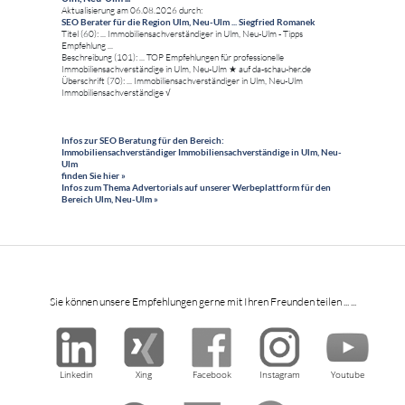
Aktualisierung am 06.08.2026 durch:
SEO Berater für die Region Ulm, Neu-Ulm ... Siegfried Romanek
Titel (60): ... Immobiliensachverständiger in Ulm, Neu-Ulm - Tipps
Empfehlung ...
Beschreibung (101): ... TOP Empfehlungen für professionelle
Immobiliensachverständige in Ulm, Neu-Ulm ★ auf da-schau-her.de
Überschrift (70): ... Immobiliensachverständiger in Ulm, Neu-Ulm
Immobiliensachverständige √
Infos zur SEO Beratung für den Bereich:
Immobiliensachverständiger Immobiliensachverständige in Ulm, Neu-
Ulm
finden Sie hier »
Infos zum Thema Advertorials auf unserer Werbeplattform für den
Bereich Ulm, Neu-Ulm »
Sie können unsere Empfehlungen gerne mit Ihren Freunden teilen ... ...
Linkedin
Xing
Facebook
Instagram
Youtube