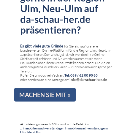
Ulm, Neu-Ulm auf
da-schau-her.de
präsentieren?
Es gibt viele gute Gründe
für Sie, sich auf unsrere
bundesweiten Online-Plattform für die Region Ulm, Neu-Ulm
zu präsentieren. Der wichtigst ist, wir werden Ihre Online-
Sichtbarkeit erhöhen und Sie werden automatisch mehr
Neukunden über Ihren Webauftritt kennenlernen! Die vielen
anderen guten Gründe erklären wir Ihnen dann auch gerne per
Telefon.
Rufen Sie uns doch einfach an:
Tel: 089 / 62 00 90 65
info@da-schau-her.de
oder senden uns eine Anfrage an:
MACHEN SIE MIT »
Aktualisierung unseres INFOtorials durch die Redaktion:
... Immobiliensachverständiger Immobiliensachverständige in
Ulm, Neu-Ulm ...