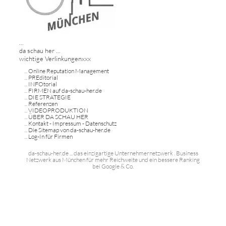
...
da schau her ...
wichtige Verlinkungenxxx
...
Online Reputation Management
...
PREditorial
...
INFOtorial
...
FIRMEN auf da-schau-her.de
...
DIE STRATEGIE
...
Referenzen
...
VIDEOPRODUKTION
...
ÜBER DA SCHAU HER
...
Kontakt - Impressum - Datenschutz
...
Die Sitemap von da-schau-her.de
...
Log-In für Firmen
da-schau-her.de ... das einzigartige Unternehmernetzwerk . Business
Netzwerk aus München für mehr Reichweite und ein bessere Ranking
bei Google & Co.