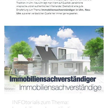
Tradition. In Ulm, Neu-Ulm legt man Wert auf Qualität, persönliche
Ansprache und ein authentisches Miteinander. Deshalb ist eine gute
Immobiliensachverständiger in Ulm, Neu-
Empfehlung zum Thema:
Ulm
aus einer verlässlichen Quelle hier immer gerne gesehen.
INFOtorials zum Thema: