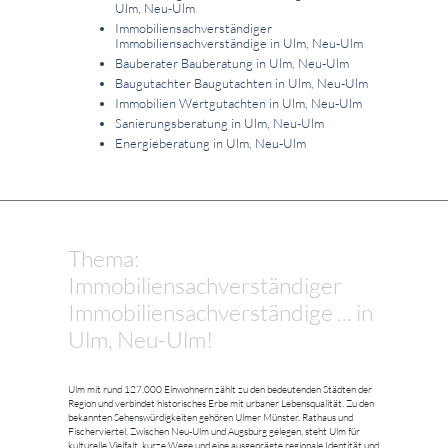
Ulm, Neu-Ulm
Immobiliensachverständiger
Immobiliensachverständige in Ulm, Neu-Ulm
Bauberater Bauberatung in Ulm, Neu-Ulm
Baugutachter Baugutachten in Ulm, Neu-Ulm
Immobilien Wertgutachten in Ulm, Neu-Ulm
Sanierungsberatung in Ulm, Neu-Ulm
Energieberatung in Ulm, Neu-Ulm
Thema:
Immobiliensachverständiger
Immobiliensachverständige ... in
Ulm, Neu-Ulm!
Ulm mit rund 127.000 Einwohnern zählt zu den bedeutenden Städten der
Region und verbindet historisches Erbe mit urbaner Lebensqualität. Zu den
bekannten Sehenswürdigkeiten gehören Ulmer Münster, Rathaus und
Fischerviertel. Zwischen Neu-Ulm und Augsburg gelegen, steht Ulm für
kulturelle Vielfalt, kurze Wege und eine ausgeprägte regionale Identität und