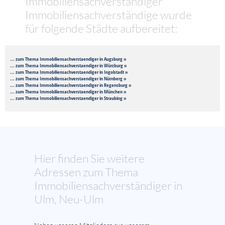
Immobiliensachverständiger
Immobiliensachverständige wurde
für folgende Städte aufbereitet:
... zum Thema Immobiliensachverstaendiger in Augsburg »
... zum Thema Immobiliensachverstaendiger in Würzburg »
... zum Thema Immobiliensachverstaendiger in Ingolstadt »
... zum Thema Immobiliensachverstaendiger in Nürnberg »
... zum Thema Immobiliensachverstaendiger in Regensburg »
... zum Thema Immobiliensachverstaendiger in München »
... zum Thema Immobiliensachverstaendiger in Straubing »
Hier finden Sie weitere
Adressen zum Thema
Immobiliensachverständiger in
Ulm, Neu-Ulm
Neben unseren Mitgliedern aus unserem