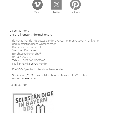
Vimeo
Twitter
Pinterest
da schau her ...
unsere Kontaktinformationen:
da-schau-her.de - das etwas andere Unternehmernetzwerk für kleine
und mittelständische Unternehmen
Romanek mediamodule
Siegfried Romanek
Berchtesgadener Str. 9
81547 München
Telefon: 089 / 62 00 90 65
Mail:
info@da-schau-her.de
Die SEO Agentur hinter da-schau-her.de:
SEO Coach, SEO Berater München, professionelle Websites
www.romanek.com
da schau her ...