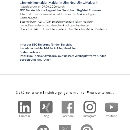
... Immobilienmakler Makler in Ulm, Neu-Ulm ... Maklerin
Aktualisierung am 07.08.2026 durch:
SEO Berater für die Region Ulm, Neu-Ulm ... Siegfried Romanek
Titel (59): ... Immobilienmakler in Ulm, Neu-Ulm Makler - Tipps &
Empfehlungen ...
Beschreibung (92): ... TOP Empfehlungen für Makler Maklerin
Immobilienmakler in Ulm, Neu-Ulm ★ auf da-schau-her.de
Überschrift (47): ... Immobilienmakler in Ulm, Neu-Ulm Makler Maklerin √
Infos zur SEO Beratung für den Bereich:
Immobilienmakler Makler in Ulm, Neu-Ulm
finden Sie hier »
Infos zum Thema Advertorials auf unserer Werbeplattform für den
Bereich Ulm, Neu-Ulm »
Sie können unsere Empfehlungen gerne mit Ihren Freunden teilen ... ...
Linkedin
Xing
Facebook
Instagram
Youtube