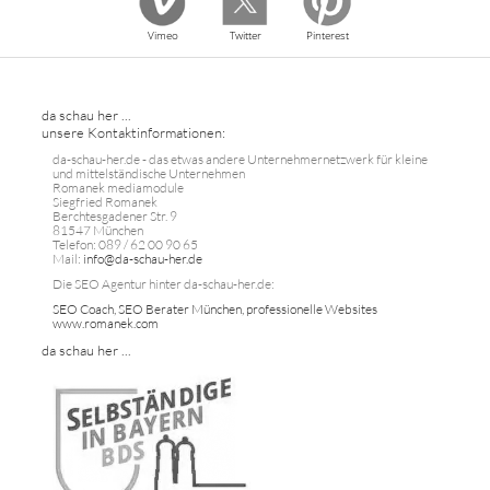
Vimeo
Twitter
Pinterest
da schau her ...
unsere Kontaktinformationen:
da-schau-her.de - das etwas andere Unternehmernetzwerk für kleine
und mittelständische Unternehmen
Romanek mediamodule
Siegfried Romanek
Berchtesgadener Str. 9
81547 München
Telefon: 089 / 62 00 90 65
Mail:
info@da-schau-her.de
Die SEO Agentur hinter da-schau-her.de:
SEO Coach, SEO Berater München, professionelle Websites
www.romanek.com
da schau her ...