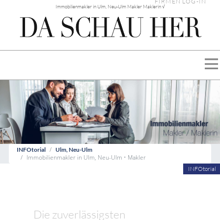
FIRMEN LOG-IN
Immobilienmakler in Ulm, Neu-Ulm Makler Maklerin √
INFOtorial
Ulm, Neu-Ulm
Immobilienmakler in Ulm, Neu-Ulm • Makler
INFOtorial
Die zuverlässigsten