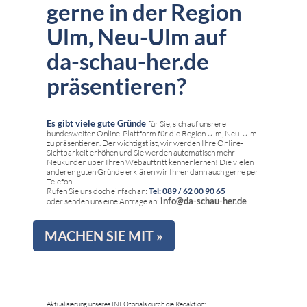
gerne in der Region
Ulm, Neu-Ulm auf
da-schau-her.de
präsentieren?
Es gibt viele gute Gründe
für Sie, sich auf unsrere
bundesweiten Online-Plattform für die Region Ulm, Neu-Ulm
zu präsentieren. Der wichtigst ist, wir werden Ihre Online-
Sichtbarkeit erhöhen und Sie werden automatisch mehr
Neukunden über Ihren Webauftritt kennenlernen! Die vielen
anderen guten Gründe erklären wir Ihnen dann auch gerne per
Telefon.
Rufen Sie uns doch einfach an:
Tel: 089 / 62 00 90 65
info@da-schau-her.de
oder senden uns eine Anfrage an:
MACHEN SIE MIT »
Aktualisierung unseres INFOtorials durch die Redaktion: