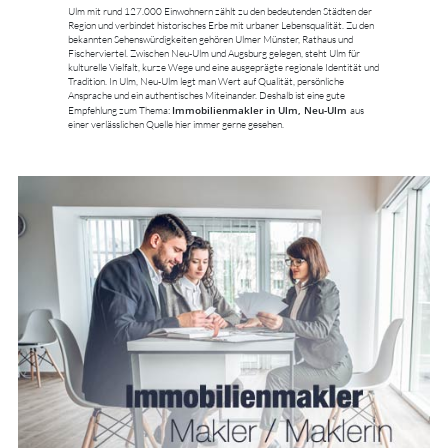
Ulm mit rund 127.000 Einwohnern zählt zu den bedeutenden Städten der
Region und verbindet historisches Erbe mit urbaner Lebensqualität. Zu den
bekannten Sehenswürdigkeiten gehören Ulmer Münster, Rathaus und
Fischerviertel. Zwischen Neu-Ulm und Augsburg gelegen, steht Ulm für
kulturelle Vielfalt, kurze Wege und eine ausgeprägte regionale Identität und
Tradition. In Ulm, Neu-Ulm legt man Wert auf Qualität, persönliche
Ansprache und ein authentisches Miteinander. Deshalb ist eine gute
Immobilienmakler in Ulm, Neu-Ulm
Empfehlung zum Thema:
aus
einer verlässlichen Quelle hier immer gerne gesehen.