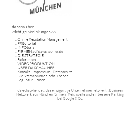
...
da schau her ...
wichtige Verlinkungenxxx
...
Online Reputation Management
...
PREditorial
...
INFOtorial
...
FIRMEN auf da-schau-her.de
...
DIE STRATEGIE
...
Referenzen
...
VIDEOPRODUKTION
...
ÜBER DA SCHAU HER
...
Kontakt - Impressum - Datenschutz
...
Die Sitemap von da-schau-her.de
...
Log-In für Firmen
da-schau-her.de ... das einzigartige Unternehmernetzwerk . Business
Netzwerk aus München für mehr Reichweite und ein bessere Ranking
bei Google & Co.