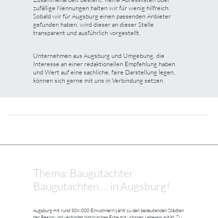
zufällige Nennungen halten wir für wenig hilfreich.
Sobald wir für Augsburg einen passenden Anbieter
gefunden haben, wird dieser an dieser Stelle
transparent und ausführlich vorgestellt.
Unternehmen aus Augsburg und Umgebung, die
Interesse an einer redaktionellen Empfehlung haben
und Wert auf eine sachliche, faire Darstellung legen,
können sich gerne mit uns in Verbindung setzen.
Thema: Baugutachter
Baugutachten ... in Augsburg!
Augsburg mit rund 308.000 Einwohnern zählt zu den bedeutenden Städten
der Region und verbindet historisches Erbe mit urbaner Lebensqualität. Zu