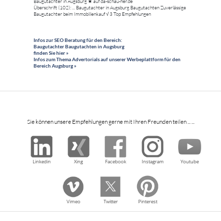
Baugutachter in Augsburg ★ auf da-schau-her.de
Überschrift (102): ... Baugutachter in Augsburg Baugutachten Zuverlässige
Baugutachter beim Immobilienkauf √ 3 Top Empfehlungen
Infos zur SEO Beratung für den Bereich:
Baugutachter Baugutachten in Augsburg
finden Sie hier »
Infos zum Thema Advertorials auf unserer Werbeplattform für den
Bereich Augsburg »
Sie können unsere Empfehlungen gerne mit Ihren Freunden teilen ... ...
Linkedin
Xing
Facebook
Instagram
Youtube
Vimeo
Twitter
Pinterest