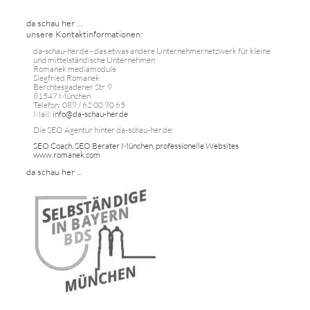
da schau her ...
unsere Kontaktinformationen:
da-schau-her.de - das etwas andere Unternehmernetzwerk für kleine
und mittelständische Unternehmen
Romanek mediamodule
Siegfried Romanek
Berchtesgadener Str. 9
81547 München
Telefon: 089 / 62 00 90 65
Mail:
info@da-schau-her.de
Die SEO Agentur hinter da-schau-her.de:
SEO Coach, SEO Berater München, professionelle Websites
www.romanek.com
da schau her ...
...