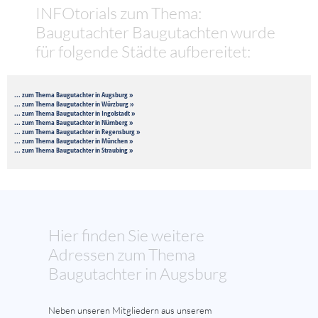
INFOtorials zum Thema:
Baugutachter Baugutachten wurde
für folgende Städte aufbereitet:
... zum Thema Baugutachter in Augsburg »
... zum Thema Baugutachter in Würzburg »
... zum Thema Baugutachter in Ingolstadt »
... zum Thema Baugutachter in Nürnberg »
... zum Thema Baugutachter in Regensburg »
... zum Thema Baugutachter in München »
... zum Thema Baugutachter in Straubing »
Hier finden Sie weitere
Adressen zum Thema
Baugutachter in Augsburg
Neben unseren Mitgliedern aus unserem