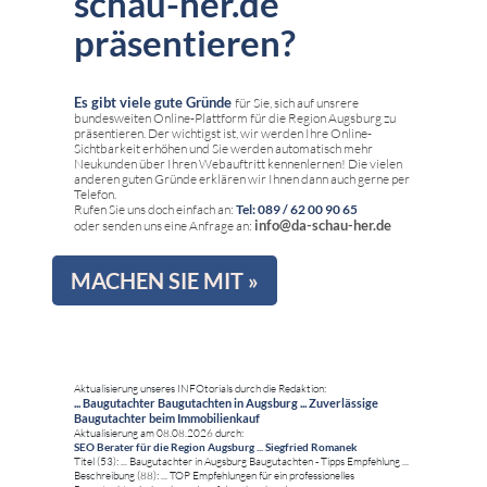
schau-her.de
präsentieren?
Es gibt viele gute Gründe
für Sie, sich auf unsrere
bundesweiten Online-Plattform für die Region Augsburg zu
präsentieren. Der wichtigst ist, wir werden Ihre Online-
Sichtbarkeit erhöhen und Sie werden automatisch mehr
Neukunden über Ihren Webauftritt kennenlernen! Die vielen
anderen guten Gründe erklären wir Ihnen dann auch gerne per
Telefon.
Rufen Sie uns doch einfach an:
Tel: 089 / 62 00 90 65
info@da-schau-her.de
oder senden uns eine Anfrage an:
MACHEN SIE MIT »
Aktualisierung unseres INFOtorials durch die Redaktion:
... Baugutachter Baugutachten in Augsburg ... Zuverlässige
Baugutachter beim Immobilienkauf
Aktualisierung am 08.08.2026 durch:
SEO Berater für die Region Augsburg ... Siegfried Romanek
Titel (53): ... Baugutachter in Augsburg Baugutachten - Tipps Empfehlung ...
Beschreibung (88): ... TOP Empfehlungen für ein professionelles