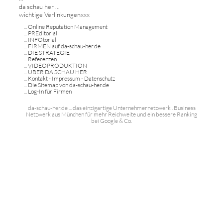
da schau her ...
wichtige Verlinkungenxxx
...
Online Reputation Management
...
PREditorial
...
INFOtorial
...
FIRMEN auf da-schau-her.de
...
DIE STRATEGIE
...
Referenzen
...
VIDEOPRODUKTION
...
ÜBER DA SCHAU HER
...
Kontakt - Impressum - Datenschutz
...
Die Sitemap von da-schau-her.de
...
Log-In für Firmen
da-schau-her.de ... das einzigartige Unternehmernetzwerk . Business
Netzwerk aus München für mehr Reichweite und ein bessere Ranking
bei Google & Co.