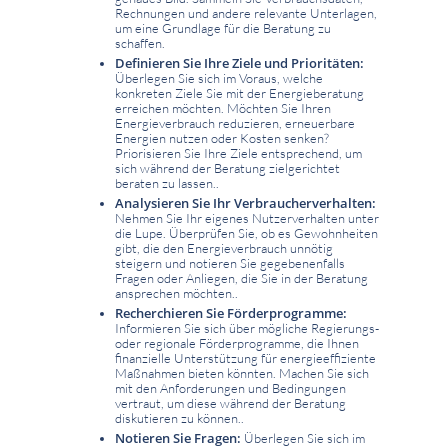
Rechnungen und andere relevante Unterlagen,
um eine Grundlage für die Beratung zu
schaffen.
Definieren Sie Ihre Ziele und Prioritäten:
Überlegen Sie sich im Voraus, welche
konkreten Ziele Sie mit der Energieberatung
erreichen möchten. Möchten Sie Ihren
Energieverbrauch reduzieren, erneuerbare
Energien nutzen oder Kosten senken?
Priorisieren Sie Ihre Ziele entsprechend, um
sich während der Beratung zielgerichtet
beraten zu lassen..
Analysieren Sie Ihr Verbraucherverhalten:
Nehmen Sie Ihr eigenes Nutzerverhalten unter
die Lupe. Überprüfen Sie, ob es Gewohnheiten
gibt, die den Energieverbrauch unnötig
steigern und notieren Sie gegebenenfalls
Fragen oder Anliegen, die Sie in der Beratung
ansprechen möchten..
Recherchieren Sie Förderprogramme:
Informieren Sie sich über mögliche Regierungs-
oder regionale Förderprogramme, die Ihnen
finanzielle Unterstützung für energieeffiziente
Maßnahmen bieten könnten. Machen Sie sich
mit den Anforderungen und Bedingungen
vertraut, um diese während der Beratung
diskutieren zu können..
Notieren Sie Fragen:
Überlegen Sie sich im