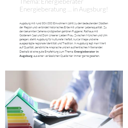
Thema: Energieberater
Energieberatung ... in Augsburg!
Augsburg mit rund 308.000 Einwohnern zählt zu den bedeutenden Städten
der Region und verbindet historisches Erbe mit urbaner Lebensqualität. Zu
den bekannten Sehenswürdigkeiten gehören Fuggerei, Rathaus mit
Goldenem Saal und Dom Unserer Lieben Frau. Zwischen München und Ulm
gelegen, steht Augsburg für kulturelle Vielfalt, kurze Wege und eine
ausgeprägte regionale Identität und Tradition. In Augsburg legt man Wert
auf Qualität, persönliche Ansprache und ein authentisches Miteinander.
Energieberater in
Deshalb ist eine gute Empfehlung zum Thema:
Augsburg
aus einer verlässlichen Quelle hier immer gerne gesehen.