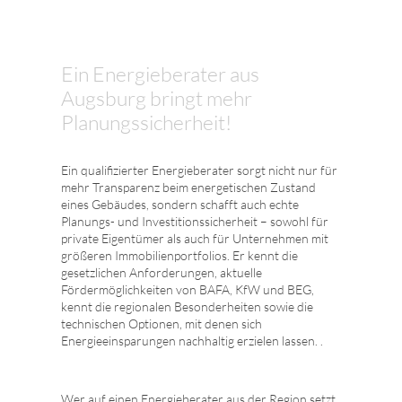
Ein Energieberater aus
Augsburg bringt mehr
Planungssicherheit!
Ein qualifizierter Energieberater sorgt nicht nur für
mehr Transparenz beim energetischen Zustand
eines Gebäudes, sondern schafft auch echte
Planungs- und Investitionssicherheit – sowohl für
private Eigentümer als auch für Unternehmen mit
größeren Immobilienportfolios. Er kennt die
gesetzlichen Anforderungen, aktuelle
Fördermöglichkeiten von BAFA, KfW und BEG,
kennt die regionalen Besonderheiten sowie die
technischen Optionen, mit denen sich
Energieeinsparungen nachhaltig erzielen lassen. .
Wer auf einen Energieberater aus der Region setzt,