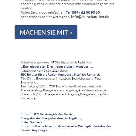
anderen guten Gründe erklären wir Ihnen dann auch gerne per
Telefon.
Rufen Sie uns doch einfach an:
Tel: 089 / 62 00 90 65
info@da-schau-her.de
oder senden uns eine Anfrage an:
MACHEN SIE MIT »
Aktualisierung unseres INFOtorials durch die Redaktion:
... Energieberater Energieberatung in Augsburg ...
Aktualisierung am 08.08.2026 durch:
SEO Berater für die Region Augsburg ... Siegfried Romanek
Titel (58): ... Energieberater in Augsburg Energieberatung - Tipps
Empfehlung ...
Beschreibung (107): ... TOP Empfehlungen für eine professionelle
Energieberatung, Energieberater in Augsburg ★ auf da-schau-her.de
Überschrift (57): ... Energieberater in Augsburg Energieberatung √ top
Empfehlung
Infos zur SEO Beratung für den Bereich:
Energieberater Energieberatung in Augsburg
finden Sie hier »
Infos zum Thema Advertorials auf unserer Werbeplattform für den
Bereich Augsburg »