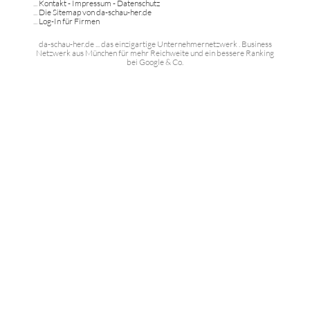
...
Kontakt - Impressum - Datenschutz
...
Die Sitemap von da-schau-her.de
...
Log-In für Firmen
da-schau-her.de ... das einzigartige Unternehmernetzwerk . Business
Netzwerk aus München für mehr Reichweite und ein bessere Ranking
bei Google & Co.