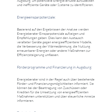
Augsburg, um potenzielle Energieverluste aufzudecken
und ineffiziente Geräte oder Systeme zu identifizieren.
Energieeinsparpotenziale:
Basierend auf den Ergebnissen der Analyse werden
Energieberater Einsparpotenziale aufzeigen und
Empfehlungen geben. Dies kann den Austausch
veralteter Geräte gegen energieeffizientere Modelle,
die Verbesserung der Wärmedämmung, die Nutzung
erneuerbarer Energien oder andere Maßnahmen zur
Effizienzsteigerung umfassen.
Förderprogramme und Finanzierung in Augsburg:
Energieberater sind in der Regel auch über bestehende
Förder- und Finanzierungsmöglichkeiten informiert. Sie
können bei der Beantragung von Zuschüssen oder
Krediten für die Umsetzung von energieeffizienten
Maßnahmen unterstützen und über steuerliche Anreize
informieren.