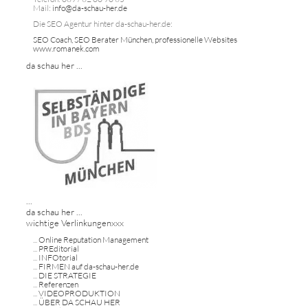
Mail:
info@da-schau-her.de
Die SEO Agentur hinter da-schau-her.de:
SEO Coach, SEO Berater München, professionelle Websites
www.romanek.com
da schau her ...
...
da schau her ...
wichtige Verlinkungenxxx
...
Online Reputation Management
...
PREditorial
...
INFOtorial
...
FIRMEN auf da-schau-her.de
...
DIE STRATEGIE
...
Referenzen
...
VIDEOPRODUKTION
...
ÜBER DA SCHAU HER