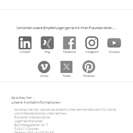
Sie können unsere Empfehlungen gerne mit Ihren Freunden teilen ... ...
Linkedin
Xing
Facebook
Instagram
Youtube
Vimeo
Twitter
Pinterest
da schau her ...
unsere Kontaktinformationen:
da-schau-her.de - das etwas andere Unternehmernetzwerk für kleine
und mittelständische Unternehmen
Romanek mediamodule
Siegfried Romanek
Berchtesgadener Str. 9
81547 München
Telefon: 089 / 62 00 90 65