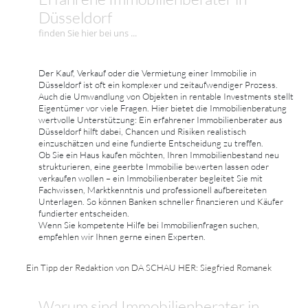
Düsseldorf
finden Sie hier bei uns ...
Der Kauf, Verkauf oder die Vermietung einer Immobilie in
Düsseldorf ist oft ein komplexer und zeitaufwendiger Prozess.
Auch die Umwandlung von Objekten in rentable Investments stellt
Eigentümer vor viele Fragen. Hier bietet die Immobilienberatung
wertvolle Unterstützung: Ein erfahrener Immobilienberater aus
Düsseldorf hilft dabei, Chancen und Risiken realistisch
einzuschätzen und eine fundierte Entscheidung zu treffen.
Ob Sie ein Haus kaufen möchten, Ihren Immobilienbestand neu
strukturieren, eine geerbte Immobilie bewerten lassen oder
verkaufen wollen – ein Immobilienberater begleitet Sie mit
Fachwissen, Marktkenntnis und professionell aufbereiteten
Unterlagen. So können Banken schneller finanzieren und Käufer
fundierter entscheiden.
Wenn Sie kompetente Hilfe bei Immobilienfragen suchen,
empfehlen wir Ihnen gerne einen Experten.
Ein Tipp der Redaktion von DA SCHAU HER: Siegfried Romanek
Warum sind Immobilienberater in