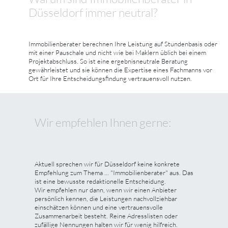
Düsseldorf immer neutral?
Immobilienberater berechnen Ihre Leistung auf Stundenbasis oder
mit einer Pauschale und nicht wie bei Maklern üblich bei einem
Projektabschluss. So ist eine ergebnisneutrale Beratung
gewährleistet und sie können die Expertise eines Fachmanns vor
Ort für Ihre Entscheidungsfindung vertrauensvoll nutzen.
Wir empfehlen Ihnen gerne:
Aktuell sprechen wir für Düsseldorf keine konkrete
Empfehlung zum Thema ... "Immobilienberater" aus. Das
ist eine bewusste redaktionelle Entscheidung.
Wir empfehlen nur dann, wenn wir einen Anbieter
persönlich kennen, die Leistungen nachvollziehbar
einschätzen können und eine vertrauensvolle
Zusammenarbeit besteht. Reine Adresslisten oder
zufällige Nennungen halten wir für wenig hilfreich.