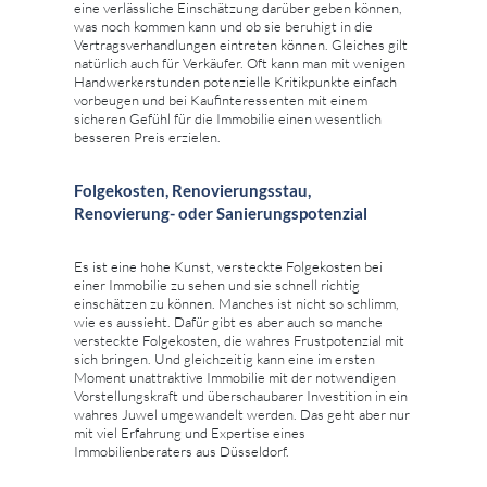
eine verlässliche Einschätzung darüber geben können,
was noch kommen kann und ob sie beruhigt in die
Vertragsverhandlungen eintreten können. Gleiches gilt
natürlich auch für Verkäufer. Oft kann man mit wenigen
Handwerkerstunden potenzielle Kritikpunkte einfach
vorbeugen und bei Kaufinteressenten mit einem
sicheren Gefühl für die Immobilie einen wesentlich
besseren Preis erzielen.
Folgekosten, Renovierungsstau,
Renovierung- oder Sanierungspotenzial
Es ist eine hohe Kunst, versteckte Folgekosten bei
einer Immobilie zu sehen und sie schnell richtig
einschätzen zu können. Manches ist nicht so schlimm,
wie es aussieht. Dafür gibt es aber auch so manche
versteckte Folgekosten, die wahres Frustpotenzial mit
sich bringen. Und gleichzeitig kann eine im ersten
Moment unattraktive Immobilie mit der notwendigen
Vorstellungskraft und überschaubarer Investition in ein
wahres Juwel umgewandelt werden. Das geht aber nur
mit viel Erfahrung und Expertise eines
Immobilienberaters aus Düsseldorf.