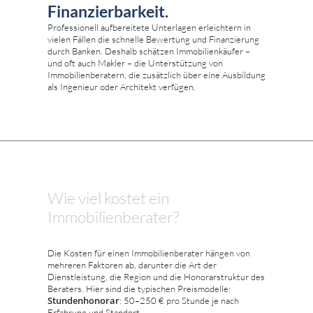
Finanzierbarkeit.
Professionell aufbereitete Unterlagen erleichtern in
vielen Fällen die schnelle Bewertung und Finanzierung
durch Banken. Deshalb schätzen Immobilienkäufer –
und oft auch Makler – die Unterstützung von
Immobilienberatern, die zusätzlich über eine Ausbildung
als Ingenieur oder Architekt verfügen.
Wie viel kostet ein
Immobilienberater?
Die Kosten für einen Immobilienberater hängen von
mehreren Faktoren ab, darunter die Art der
Dienstleistung, die Region und die Honorarstruktur des
Beraters. Hier sind die typischen Preismodelle:
Stundenhonorar
: 50–250 € pro Stunde je nach
Erfahrung und Standort