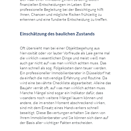
finanziellen Entscheidungen im Leben. Eine
professionelle Begleitung bei der Besichtigung hilft
Ihnen, Chancen und mögliche Risiken frühzeitig zu
erkennen und eine fundierte Entscheidung zu treffen.
Einschätzung des baulichen Zustands
Oft übersieht man bei einer Objektbegehung aus
Nervosität oder vor lauter Vorfreude als Laie gerne mal
die wirklich wesentlichen Dinge und meist weiß man
auch gar nicht auf was man wirklich achten muss. Das
kann schnell als sog. Folgekosten dann teuer werden.
Ein professioneller Immobilienberater in Düsseldorf hat
da einfach die notwendige Erfahrung und Routine. Da
wird eine bewährte Checkliste abgearbeitet. Alleine das
Baujahr verrät oft, auf was man wirklich achten muss.
Manche Mängel sind sogar ein Indikator dafür, dass
woanders noch weitere Mängel lauern können und
andere, die im ersten Moment abschreckend wirken,
sind mit dem Einsatz eines Handwerkers schnell
beseitigt. Diese Bewertungen erhalten Sie dann von
Ihrem Immobilienberater und Sie können sich dann auf
der Basis aller wichtiger Fakten entscheiden.