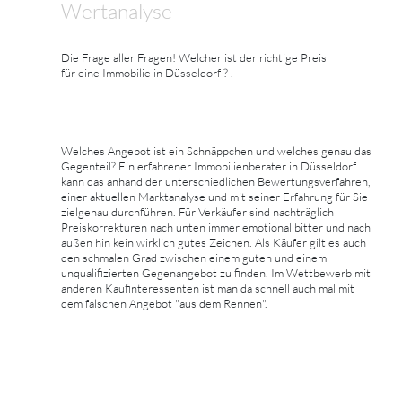
Wertanalyse
Die Frage aller Fragen! Welcher ist der richtige Preis
für eine Immobilie in Düsseldorf ? .
Welches Angebot ist ein Schnäppchen und welches genau das
Gegenteil? Ein erfahrener Immobilienberater in Düsseldorf
kann das anhand der unterschiedlichen Bewertungsverfahren,
einer aktuellen Marktanalyse und mit seiner Erfahrung für Sie
zielgenau durchführen. Für Verkäufer sind nachträglich
Preiskorrekturen nach unten immer emotional bitter und nach
außen hin kein wirklich gutes Zeichen. Als Käufer gilt es auch
den schmalen Grad zwischen einem guten und einem
unqualifizierten Gegenangebot zu finden. Im Wettbewerb mit
anderen Kaufinteressenten ist man da schnell auch mal mit
dem falschen Angebot "aus dem Rennen".