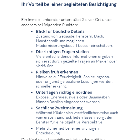
Ihr Vorteil bei einer begleiteten Besichtigung
Ein Immobilienberater unterstützt Sie vor Ort unter
anderem bei folgenden Punkten:
Blick für bauliche Details
Zustand von Gebäude, Fenstern, Dach,
Haustechnik und möglichen
Modernisierungsbedarf besser einschätzen.
Die richtigen Fragen stellen
Viele entscheidende Informationen ergeben
sich erst durch gezielte Fragen an Makler oder
Verkäufer.
Risiken früh erkennen
Hinweise auf Feuchtigkeit, Sanierungsstau
oder ungünstige bauliche Lösungen werden
schneller erkannt.
Unterlagen richtig einordnen
Exposé, Energieausweis oder Bauangaben
können fachlich eingeordnet werden.
Sachliche Zweitmeinung
Während Käufer sich verständlicherweise auch
vom ersten Eindruck leiten lassen, sorgt der
Berater für eine objektive Perspektive.
Mehr Sicherheit bei einer wichtigen
Entscheidung
Der Kauf einer Immobilie gehört zu den größten