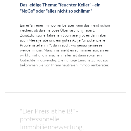
Das leidige Thema: "feuchter Keller" - ein
"NoGo" oder "alles nicht so schlimm"
Ein erfahrener Immobilienberater kann das meist schon
riechen, ob da eine böse Überraschung lauert.
Zusätzlich zur erfahrenen Spürnase gibt es dann aber
auch Messgeräte und ein gutes Auge für potenzielle
Problemstellen hilft dann auch, wo genau gemessen
werden muss. Manchmal sieht es schlimmer aus, als es
wirklich ist und in machen Fällen ist dann sogar ein
Gutachten notwendig. Die richtige Einschätzung dazu
bekommen Sie von Ihrem neutralen Immobilienberater.
"Der Preis ist heiß!" -
professionelle
Immobilienbewertung,