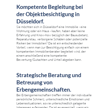
Kompetente Begleitung bei
der Objektbesichtigung in
Düsseldorf.
Sie möchten sich in Düsseldorf eine Immobilie - eine
Wohnung oder ein Haus - kaufen, haben aber keine
Erfahrung und Know-how bezüglich der Bausubstanz,
Reparaturstau, verborgene Schäden oder potenzielle
Risiken bei Immobilien? Da ist ein entscheidender
Vorteil, wenn man zur Besichtigung einfach von einem
kompetenten Immobilienberater begleitet wird, der
einem anschließend eine kompetente
Bewertung/Gutachten und Urteil abgeben kann.
Strategische Beratung und
Betreuung von
Erbengemeinschaften.
Bei Erbengemeinschaften treffen immer der individuelle
persönliche Schmerz, unterschiedliche Emotionen und
Lebenssituationen, sowie unterschiedlich gelagerte
Interessen aufeinander. Da ist es essenziell, wenn ein