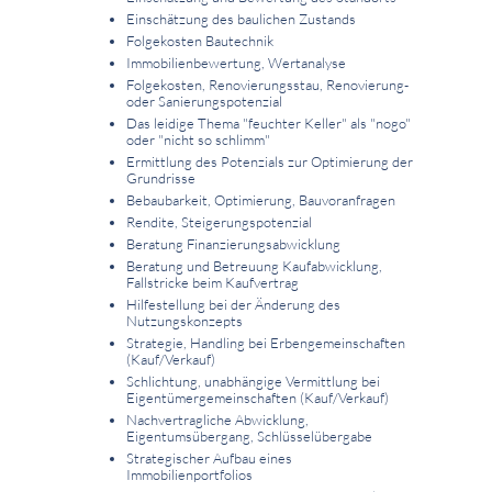
Einschätzung des baulichen Zustands
Folgekosten Bautechnik
Immobilienbewertung, Wertanalyse
Folgekosten, Renovierungsstau, Renovierung-
oder Sanierungspotenzial
Das leidige Thema "feuchter Keller" als "nogo"
oder "nicht so schlimm"
Ermittlung des Potenzials zur Optimierung der
Grundrisse
Bebaubarkeit, Optimierung, Bauvoranfragen
Rendite, Steigerungspotenzial
Beratung Finanzierungsabwicklung
Beratung und Betreuung Kaufabwicklung,
Fallstricke beim Kaufvertrag
Hilfestellung bei der Änderung des
Nutzungskonzepts
Strategie, Handling bei Erbengemeinschaften
(Kauf/Verkauf)
Schlichtung, unabhängige Vermittlung bei
Eigentümergemeinschaften (Kauf/Verkauf)
Nachvertragliche Abwicklung,
Eigentumsübergang, Schlüsselübergabe
Strategischer Aufbau eines
Immobilienportfolios