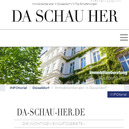
FIRMEN LOG-IN
Immobilienberater in Düsseldorf √ 3 Top Empfehlungen
Immobilienberater in Düsseldorf •
INFOtorial
Düsseldorf
INFOtorial
DIE WICHTIGEN EINSATZGEBIETE »