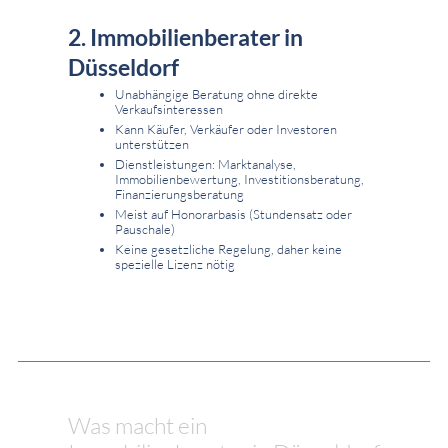
2. Immobilienberater in
Düsseldorf
Unabhängige Beratung ohne direkte
Verkaufsinteressen
Kann Käufer, Verkäufer oder Investoren
unterstützen
Dienstleistungen: Marktanalyse,
Immobilienbewertung, Investitionsberatung,
Finanzierungsberatung
Meist auf Honorarbasis (Stundensatz oder
Pauschale)
Keine gesetzliche Regelung, daher keine
spezielle Lizenz nötig
Was macht ein