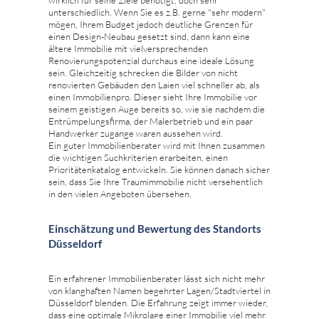
unterschiedlich. Wenn Sie es z.B. gerne "sehr modern"
mögen, Ihrem Budget jedoch deutliche Grenzen für
einen Design-Neubau gesetzt sind, dann kann eine
ältere Immobilie mit vielversprechenden
Renovierungspotenzial durchaus eine ideale Lösung
sein. Gleichzeitig schrecken die Bilder von nicht
renovierten Gebäuden den Laien viel schneller ab, als
einen Immobilienpro. Dieser sieht Ihre Immobilie vor
seinem geistigen Auge bereits so, wie sie nachdem die
Entrümpelungsfirma, der Malerbetrieb und ein paar
Handwerker zugange waren aussehen wird.
Ein guter Immobilienberater wird mit Ihnen zusammen
die wichtigen Suchkriterien erarbeiten, einen
Prioritätenkatalog entwickeln. Sie können danach sicher
sein, dass Sie Ihre Traumimmobilie nicht versehentlich
in den vielen Angeboten übersehen.
Einschätzung und Bewertung des Standorts
Düsseldorf
Ein erfahrener Immobilienberater lässt sich nicht mehr
von klanghaften Namen begehrter Lagen/Stadtviertel in
Düsseldorf blenden. Die Erfahrung zeigt immer wieder,
dass eine optimale Mikrolage einer Immobilie viel mehr