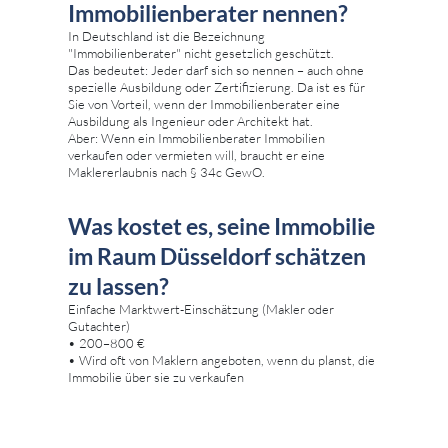
Immobilienberater nennen?
In Deutschland ist die Bezeichnung
"Immobilienberater" nicht gesetzlich geschützt.
Das bedeutet: Jeder darf sich so nennen – auch ohne
spezielle Ausbildung oder Zertifizierung. Da ist es für
Sie von Vorteil, wenn der Immobilienberater eine
Ausbildung als Ingenieur oder Architekt hat.
Aber: Wenn ein Immobilienberater Immobilien
verkaufen oder vermieten will, braucht er eine
Maklererlaubnis nach § 34c GewO.
Was kostet es, seine Immobilie
im Raum Düsseldorf schätzen
zu lassen?
Einfache Marktwert-Einschätzung (Makler oder
Gutachter)
• 200–800 €
• Wird oft von Maklern angeboten, wenn du planst, die
Immobilie über sie zu verkaufen