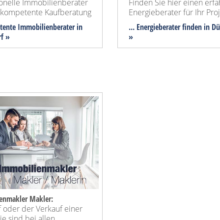
ionelle Immobilienberater
Finden Sie hier einen erf
e kompetente Kaufberatung
Energieberater für Ihr Proj
tente Immobilienberater in
... Energieberater finden in D
rf »
»
enmakler Makler:
 oder der Verkauf einer
e sind bei allen