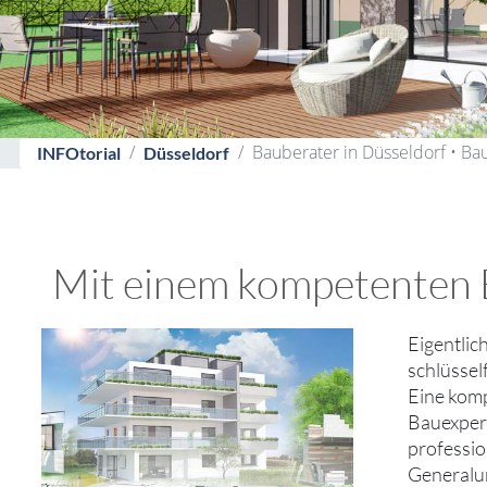
Bauberater in Düsseldorf • Ba
INFOtorial
Düsseldorf
Mit einem kompetenten B
Eigentlich
schlüssel
Eine komp
Bauexpert
professio
Generalun