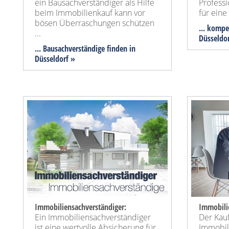
ein Bausachverständiger als Hilfe
Profess
beim Immobilienkauf kann vor
für ein
bösen Überraschungen schützen
... kompe
...
Düsseldo
... Bausachverständige finden in
Düsseldorf »
Immobiliensachverständiger:
Immobili
Ein Immobiliensachverständiger
Der Kauf
ist eine wertvolle Absicherung für
Immobili