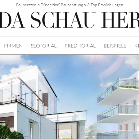
Bauberater in Düsseldorf Bauberatung √ 3 Top Empfehlungen
FIRMEN
SEOTORIAL
PREDITORIAL
BEISPIELE
K