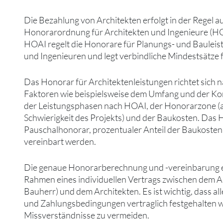
Die Bezahlung von Architekten erfolgt in der Regel au
Honorarordnung für Architekten und Ingenieure (HO
HOAI regelt die Honorare für Planungs- und Bauleis
und Ingenieuren und legt verbindliche Mindestsätze f
Das Honorar für Architektenleistungen richtet sich 
Faktoren wie beispielsweise dem Umfang und der Kom
der Leistungsphasen nach HOAI, der Honorarzone (
Schwierigkeit des Projekts) und der Baukosten. Das 
Pauschalhonorar, prozentualer Anteil der Baukoste
vereinbart werden.
Die genaue Honorarberechnung und -vereinbarung erf
Rahmen eines individuellen Vertrags zwischen dem A
Bauherr) und dem Architekten. Es ist wichtig, dass a
und Zahlungsbedingungen vertraglich festgehalten 
Missverständnisse zu vermeiden.