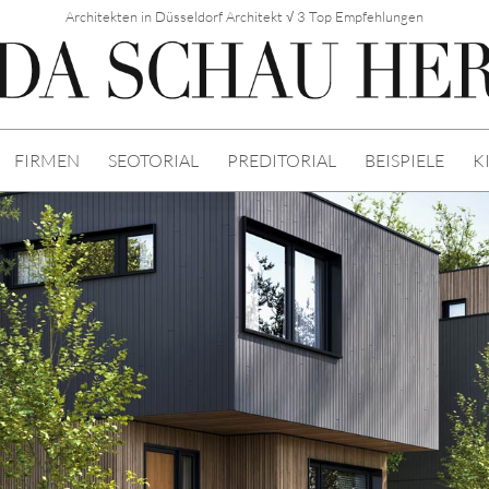
Architekten in Düsseldorf Architekt √ 3 Top Empfehlungen
FIRMEN
SEOTORIAL
PREDITORIAL
BEISPIELE
K