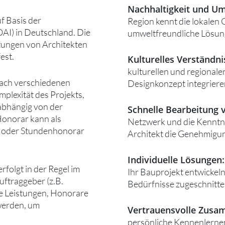
Nachhaltigkeit und U
f Basis der
Region kennt die lokalen
AI) in Deutschland. Die
umweltfreundliche Lösung
tungen von Architekten
est.
Kulturelles Verständni
kulturellen und regional
nach verschiedenen
Designkonzept integriere
plexität des Projekts,
abhängig von der
Schnelle Bearbeitung
Honorar kann als
Netzwerk und die Kenntni
n oder Stundenhonorar
Architekt die Genehmigu
Individuelle Lösungen:
olgt in der Regel im
Ihr Bauprojekt entwickeln
uftraggeber (z.B.
Bedürfnisse zugeschnitte
lle Leistungen, Honorare
werden, um
Vertrauensvolle Zusa
persönliche Kennenlernen 