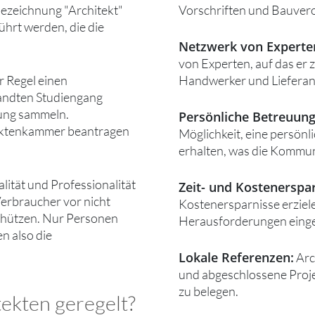
bezeichnung "Architekt"
Vorschriften und Bauver
ührt werden, die die
Netzwerk von Experte
von Experten, auf das er 
r Regel einen
Handwerker und Lieferan
andten Studiengang
rung sammeln.
Persönliche Betreuung
tektenkammer beantragen
Möglichkeit, eine persön
erhalten, was die Kommun
lität und Professionalität
Zeit- und Kostenerspar
Verbraucher vor nicht
Kostenersparnisse erziele
schützen. Nur Personen
Herausforderungen eing
n also die
Lokale Referenzen:
Arc
und abgeschlossene Proj
zu belegen.
tekten geregelt?