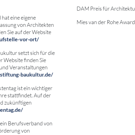
DAM Preis für Architektu
hat eine eigene
Mies van der Rohe Award
lassung von Architekten
den Sie auf der Website
fstelle-vor-ort/
kultur setzt sich für die
r Website finden Sie
n und Veranstaltungen
tiftung-baukultur.de/
entag ist ein wichtiger
re stattfindet. Auf der
nd zukünftigen
entag.de/
 ein Berufsverband von
Förderung von