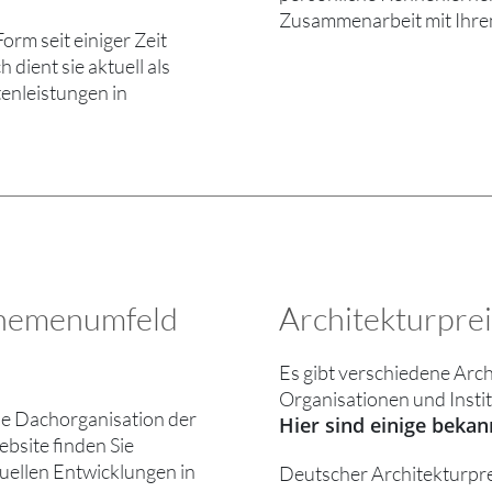
Zusammenarbeit mit Ihre
orm seit einiger Zeit
dient sie aktuell als
enleistungen in
 Themenumfeld
Architekturpre
Es gibt verschiedene Arc
Organisationen und Insti
ie Dachorganisation der
Hier sind einige bekan
bsite finden Sie
uellen Entwicklungen in
Deutscher Architekturpre