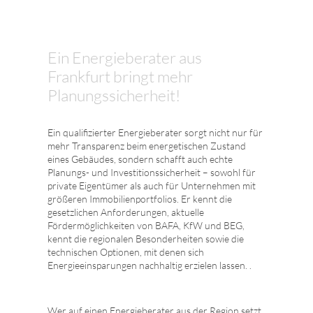
Ein Energieberater aus
Frankfurt bringt mehr
Planungssicherheit!
Ein qualifizierter Energieberater sorgt nicht nur für
mehr Transparenz beim energetischen Zustand
eines Gebäudes, sondern schafft auch echte
Planungs- und Investitionssicherheit – sowohl für
private Eigentümer als auch für Unternehmen mit
größeren Immobilienportfolios. Er kennt die
gesetzlichen Anforderungen, aktuelle
Fördermöglichkeiten von BAFA, KfW und BEG,
kennt die regionalen Besonderheiten sowie die
technischen Optionen, mit denen sich
Energieeinsparungen nachhaltig erzielen lassen. .
Wer auf einen Energieberater aus der Region setzt,