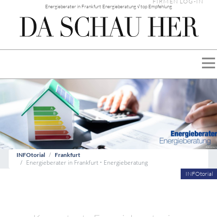
FIRMEN LOG-IN
Energieberater in Frankfurt Energieberatung √ top Empfehlung
INFOtorial
Frankfurt
Energieberater in Frankfurt • Energieberatung
INFOtorial