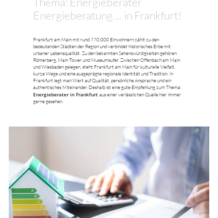
Thema: Energieberater
Energieberatung ... in Frankfurt!
Frankfurt am Main mit rund 770.000 Einwohnern zählt zu den
bedeutenden Städten der Region und verbindet historisches Erbe mit
urbaner Lebensqualität. Zu den bekannten Sehenswürdigkeiten gehören
Römerberg, Main Tower und Museumsufer. Zwischen Offenbach am Main
und Wiesbaden gelegen, steht Frankfurt am Main für kulturelle Vielfalt,
kurze Wege und eine ausgeprägte regionale Identität und Tradition. In
Frankfurt legt man Wert auf Qualität, persönliche Ansprache und ein
authentisches Miteinander. Deshalb ist eine gute Empfehlung zum Thema:
Energieberater in Frankfurt
aus einer verlässlichen Quelle hier immer
gerne gesehen.