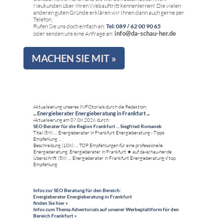
Neukunden über Ihren Webauftritt kennenlernen! Die vielen
anderen guten Gründe erklären wir Ihnen dann auch gerne per
Telefon.
Rufen Sie uns doch einfach an:
Tel: 089 / 62 00 90 65
info@da-schau-her.de
oder senden uns eine Anfrage an:
MACHEN SIE MIT »
Aktualisierung unseres INFOtorials durch die Redaktion:
... Energieberater Energieberatung in Frankfurt ...
Aktualisierung am 07.08.2026 durch:
SEO Berater für die Region Frankfurt ... Siegfried Romanek
Titel (59): ... Energieberater in Frankfurt Energieberatung - Tipps
Empfehlung ...
Beschreibung (108): ... TOP Empfehlungen für eine professionelle
Energieberatung, Energieberater in Frankfurt ★ auf da-schau-her.de
Überschrift (58): ... Energieberater in Frankfurt Energieberatung √ top
Empfehlung
Infos zur SEO Beratung für den Bereich:
Energieberater Energieberatung in Frankfurt
finden Sie hier »
Infos zum Thema Advertorials auf unserer Werbeplattform für den
Bereich Frankfurt »