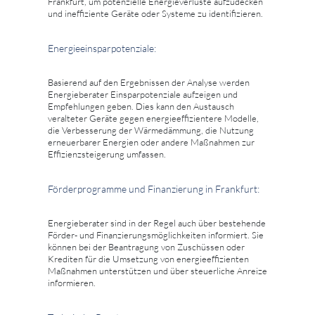
Frankfurt, um potenzielle Energieverluste aufzudecken
und ineffiziente Geräte oder Systeme zu identifizieren.
Energieeinsparpotenziale:
Basierend auf den Ergebnissen der Analyse werden
Energieberater Einsparpotenziale aufzeigen und
Empfehlungen geben. Dies kann den Austausch
veralteter Geräte gegen energieeffizientere Modelle,
die Verbesserung der Wärmedämmung, die Nutzung
erneuerbarer Energien oder andere Maßnahmen zur
Effizienzsteigerung umfassen.
Förderprogramme und Finanzierung in Frankfurt:
Energieberater sind in der Regel auch über bestehende
Förder- und Finanzierungsmöglichkeiten informiert. Sie
können bei der Beantragung von Zuschüssen oder
Krediten für die Umsetzung von energieeffizienten
Maßnahmen unterstützen und über steuerliche Anreize
informieren.