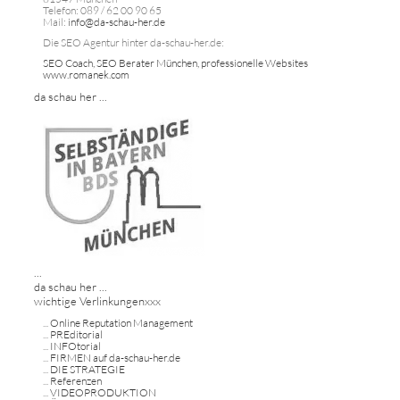
Telefon: 089 / 62 00 90 65
Mail:
info@da-schau-her.de
Die SEO Agentur hinter da-schau-her.de:
SEO Coach, SEO Berater München, professionelle Websites
www.romanek.com
da schau her ...
...
da schau her ...
wichtige Verlinkungenxxx
...
Online Reputation Management
...
PREditorial
...
INFOtorial
...
FIRMEN auf da-schau-her.de
...
DIE STRATEGIE
...
Referenzen
...
VIDEOPRODUKTION