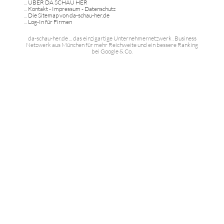
...
ÜBER DA SCHAU HER
...
Kontakt - Impressum - Datenschutz
...
Die Sitemap von da-schau-her.de
...
Log-In für Firmen
da-schau-her.de ... das einzigartige Unternehmernetzwerk . Business
Netzwerk aus München für mehr Reichweite und ein bessere Ranking
bei Google & Co.