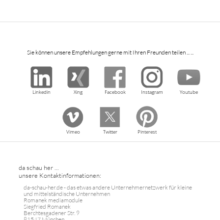
Sie können unsere Empfehlungen gerne mit Ihren Freunden teilen ... ...
Linkedin
Xing
Facebook
Instagram
Youtube
Vimeo
Twitter
Pinterest
da schau her ...
unsere Kontaktinformationen:
da-schau-her.de - das etwas andere Unternehmernetzwerk für kleine
und mittelständische Unternehmen
Romanek mediamodule
Siegfried Romanek
Berchtesgadener Str. 9
81547 München