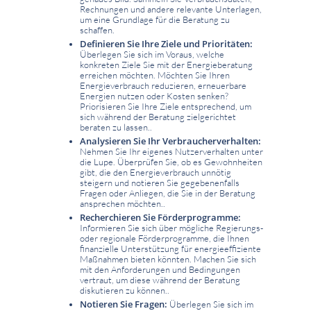
Rechnungen und andere relevante Unterlagen,
um eine Grundlage für die Beratung zu
schaffen.
Definieren Sie Ihre Ziele und Prioritäten:
Überlegen Sie sich im Voraus, welche
konkreten Ziele Sie mit der Energieberatung
erreichen möchten. Möchten Sie Ihren
Energieverbrauch reduzieren, erneuerbare
Energien nutzen oder Kosten senken?
Priorisieren Sie Ihre Ziele entsprechend, um
sich während der Beratung zielgerichtet
beraten zu lassen..
Analysieren Sie Ihr Verbraucherverhalten:
Nehmen Sie Ihr eigenes Nutzerverhalten unter
die Lupe. Überprüfen Sie, ob es Gewohnheiten
gibt, die den Energieverbrauch unnötig
steigern und notieren Sie gegebenenfalls
Fragen oder Anliegen, die Sie in der Beratung
ansprechen möchten..
Recherchieren Sie Förderprogramme:
Informieren Sie sich über mögliche Regierungs-
oder regionale Förderprogramme, die Ihnen
finanzielle Unterstützung für energieeffiziente
Maßnahmen bieten könnten. Machen Sie sich
mit den Anforderungen und Bedingungen
vertraut, um diese während der Beratung
diskutieren zu können..
Notieren Sie Fragen:
Überlegen Sie sich im