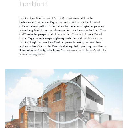
Frankfurt!
Frankfurt am Main mit rund 770.000 Einwohnern zählt zu den
bedeutenden Städten der Region und verbindet historisches Erbe mit
urbaner Lebensqualität. Zu den bekannten Sehenswürdigkeiten gehören
Römerberg, Main Tower und Museumsufer. Zwischen Offenbach am Main
und Wiesbaden gelegen, steht Frankfurt am Main für kulturelle Vielfalt,
kurze Wege und eine ausgeprägte regionale Identität und Tradition. In
Frankfurt legt man Wert auf Qualität, persönliche Ansprache und ein
authentisches Miteinander. Deshalb ist eine gute Empfehlung zum Thema:
Bausachverständiger in Frankfurt
aus einer verlässlichen Quelle hier
immer gerne gesehen.