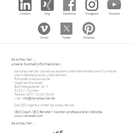
Linkedin
Xing
Facebook
Instagram
Youtube
Vimeo
Twitter
Pinterest
da schau her ...
unsere Kontaktinformationen:
da-schau-her.de - das etwas andere Unternehmernetzwerk für kleine
und mittelständische Unternehmen
Romanek mediamodule
Siegfried Romanek
Berchtesgadener Str. 9
81547 München
Telefon: 089 / 62 00 90 65
Mail:
info@da-schau-her.de
Die SEO Agentur hinter da-schau-her.de:
SEO Coach, SEO Berater München, professionelle Websites
www.romanek.com
da schau her ...