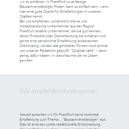
wir so schätzen. In Frankfurt zuverlässige
Bausachverständiger finden, kann so einfach sein, wenn
man eine gute Quelle für Empfehlungen in unseren
Städten kennt.
Bei uns empfehlen vornehmlich kleine und
mittelständische Unternehmer aus der Region
Frankfurt andere Unternehmer, die sie gut kennen,
deren Produkte oder Dienstleistung sie schätzen und
gerne eine persönliche Empfehlung aussprechen.
Gleichzeitig werden alle gelisteten Firmen noch einmal
von unserer Redaktion geprüft. "Qualität zählt" – denn
genau dafür haben wir da-schau-her.de ins Leben
gerufen.
Wir empfehlen Ihnen gerne:
Aktuell sprechen wir für Frankfurt keine konkrete
Empfehlung zum Thema ... "Bausachverständiger" aus.
Das ist eine bewusste redaktionelle Entscheidung.
Wir empfehlen nur dann, wenn wir einen Anbieter