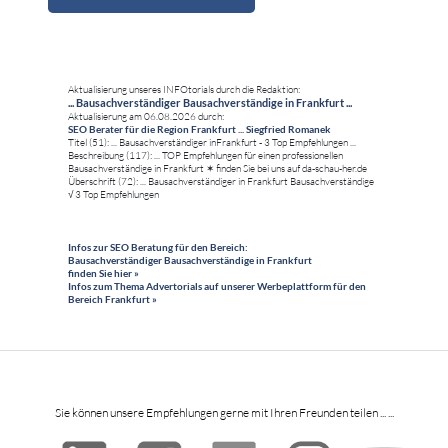
Aktualisierung unseres INFOtorials durch die Redaktion:
... Bausachverständiger Bausachverständige in Frankfurt ...
Aktualisierung am 06.08.2026 durch:
SEO Berater für die Region Frankfurt ... Siegfried Romanek
Titel (51): ... Bausachverständiger inFrankfurt - 3 Top Empfehlungen ...
Beschreibung (117): ... TOP Empfehlungen für einen professionellen
Bausachverständige in Frankfurt ✶ finden Sie bei uns auf da-schau-her.de
Überschrift (72): ... Bausachverständiger in Frankfurt Bausachverständige
√ 3 Top Empfehlungen
Infos zur SEO Beratung für den Bereich:
Bausachverständiger Bausachverständige in Frankfurt
finden Sie hier »
Infos zum Thema Advertorials auf unserer Werbeplattform für den
Bereich Frankfurt »
Sie können unsere Empfehlungen gerne mit Ihren Freunden teilen ... ...