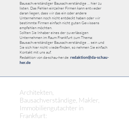
Bausachverständiger Bausachverständige ... hier zu
listen. Das Fehlen einzelner Firmen kann entweder
daran liegen, dass wir das ein oder andere
Unternehmen noch nicht entdeckt haben oder wir
bestimmte Firmen einfach nicht guten Gewissens
empfehlen möchten.
Sollten Sie Inhaber eines der zuverlässigen
Unternehmen im Raum Frankfurt zum Thema:
Bausachverständiger Bausachverständige ... sein und
Sie sich hier nicht wiederfinden, so nehmen Sie einfach
Kontakt mit uns auf.
redaktion@da-schau-
Redaktion von da-schau-her.de:
her.de
Architekten,
Bausachverständige, Makler,
Immobiliengutachter in
Frankfurt: