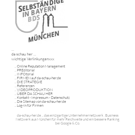
...
da schau her ...
wichtige Verlinkungenxxx
...
Online Reputation Management
...
PREditorial
...
INFOtorial
...
FIRMEN auf da-schau-her.de
...
DIE STRATEGIE
...
Referenzen
...
VIDEOPRODUKTION
...
ÜBER DA SCHAU HER
...
Kontakt - Impressum - Datenschutz
...
Die Sitemap von da-schau-her.de
...
Log-In für Firmen
da-schau-her.de ... das einzigartige Unternehmernetzwerk . Business
Netzwerk aus München für mehr Reichweite und ein bessere Ranking
bei Google & Co.