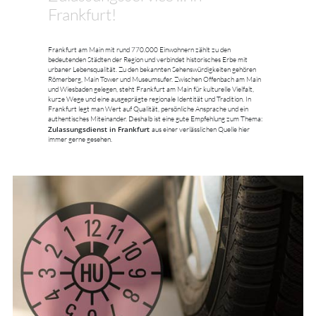
Frankfurt!
Frankfurt am Main mit rund 770.000 Einwohnern zählt zu den
bedeutenden Städten der Region und verbindet historisches Erbe mit
urbaner Lebensqualität. Zu den bekannten Sehenswürdigkeiten gehören
Römerberg, Main Tower und Museumsufer. Zwischen Offenbach am Main
und Wiesbaden gelegen, steht Frankfurt am Main für kulturelle Vielfalt,
kurze Wege und eine ausgeprägte regionale Identität und Tradition. In
Frankfurt legt man Wert auf Qualität, persönliche Ansprache und ein
authentisches Miteinander. Deshalb ist eine gute Empfehlung zum Thema:
Zulassungsdienst in Frankfurt
aus einer verlässlichen Quelle hier
immer gerne gesehen.