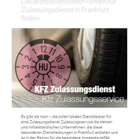
Die professionellsten Firmen für
Zulassungsdienst in Frankfurt
finden
Es gibt sie noch – die tollen lokalen Dienstleister für
eine Zulassungsdienst Zulassungsservice die kleinen
und mittelständischen Unternehmen, die diese
besonderen Dienstleistungen in Frankfurt anbieten und
so in der Region für die besondere Angebotsvielfalt