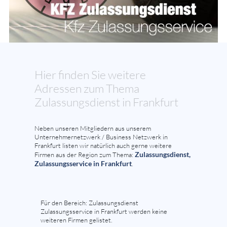
Hier finden Sie weitere
Adressen zum Thema
Zulassungsdienst in Frankfurt
Neben unseren Mitgliedern aus unserem
Unternehmernetzwerk / Business Netzwerk in
Frankfurt listen wir natürlich auch gerne weitere
Zulassungsdienst,
Firmen aus der Region zum Thema:
Zulassungsservice in Frankfurt
.
Für den Bereich: Zulassungsdienst
Zulassungsservice in Frankfurt werden keine
weiteren Firmen gelistet.