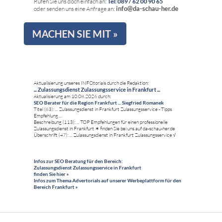
Rufen Sie uns doch einfach an:
Tel: 089 / 62 00 90 65
info@da-schau-her.de
oder senden uns eine Anfrage an:
MACHEN SIE MIT »
Aktualisierung unseres INFOtorials durch die Redaktion:
... Zulassungsdienst Zulassungsservice in Frankfurt ...
Aktualisierung am 10.08.2026 durch:
SEO Berater für die Region Frankfurt ... Siegfried Romanek
Titel (63): ... Zulassungsdienst in Frankfurt Zulassungsservice - Tipps
Empfehlung ...
Beschreibung (113): ... TOP Empfehlungen für einen professionelle
Zulassungsdienst in Frankfurt ✶ finden Sie bei uns auf da-schau-her.de
Überschrift (47): ... Zulassungsdienst in Frankfurt Zulassungsservice √
Infos zur SEO Beratung für den Bereich:
Zulassungsdienst Zulassungsservice in Frankfurt
finden Sie hier »
Infos zum Thema Advertorials auf unserer Werbeplattform für den
Bereich Frankfurt »