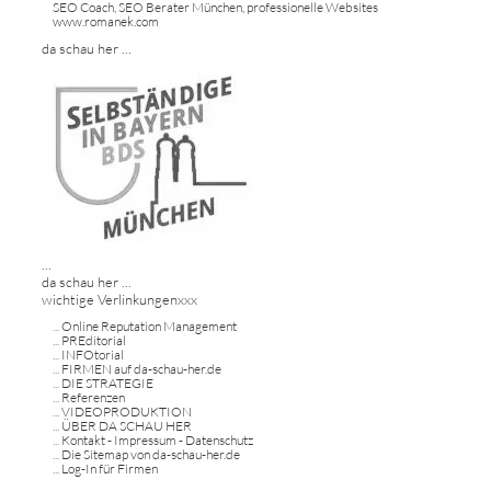
SEO Coach, SEO Berater München, professionelle Websites
www.romanek.com
da schau her ...
...
da schau her ...
wichtige Verlinkungenxxx
...
Online Reputation Management
...
PREditorial
...
INFOtorial
...
FIRMEN auf da-schau-her.de
...
DIE STRATEGIE
...
Referenzen
...
VIDEOPRODUKTION
...
ÜBER DA SCHAU HER
...
Kontakt - Impressum - Datenschutz
...
Die Sitemap von da-schau-her.de
...
Log-In für Firmen