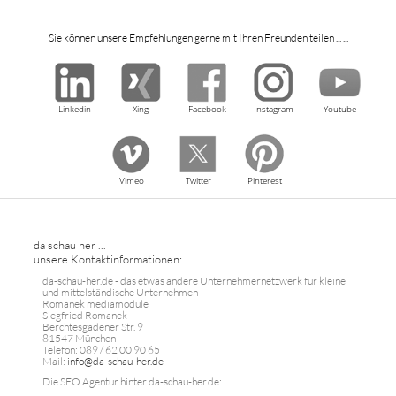
Sie können unsere Empfehlungen gerne mit Ihren Freunden teilen ... ...
Linkedin
Xing
Facebook
Instagram
Youtube
Vimeo
Twitter
Pinterest
da schau her ...
unsere Kontaktinformationen:
da-schau-her.de - das etwas andere Unternehmernetzwerk für kleine
und mittelständische Unternehmen
Romanek mediamodule
Siegfried Romanek
Berchtesgadener Str. 9
81547 München
Telefon: 089 / 62 00 90 65
Mail:
info@da-schau-her.de
Die SEO Agentur hinter da-schau-her.de: