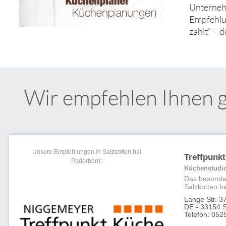
Unternehm
Empfehlun
zählt" – 
Wir empfehlen Ihnen 
Unsere Empfehlungen in Salzkotten bei
Treffpunk
Paderborn:
Küchenstudi
Das besonde
Salzkotten b
Lange Str. 3
DE - 33154 S
Telefon: 052