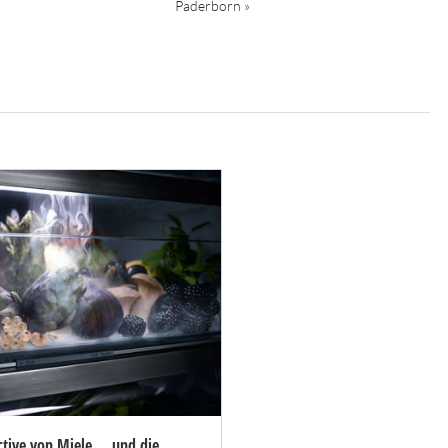
Paderborn »
tive von Miele ... und die