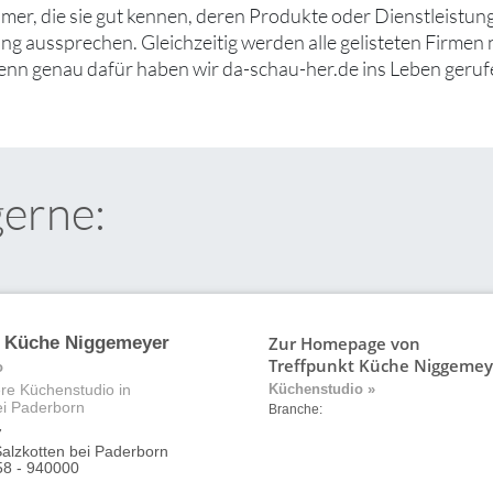
er, die sie gut kennen, deren Produkte oder Dienstleistung
g aussprechen. Gleichzeitig werden alle gelisteten Firmen 
denn genau dafür haben wir da-schau-her.de ins Leben geruf
gerne:
Zur Homepage von
t Küche Niggemeyer
Treffpunkt Küche Niggemey
o
re Küchenstudio in
Küchenstudio »
ei Paderborn
Branche:
7
alzkotten bei Paderborn
58 - 940000