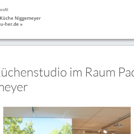
ofil:
 Küche Niggemeyer
u-her.de »
Küchenstudio im Raum Pa
meyer