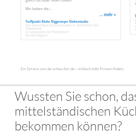
gleich sichtbar seien sollen?
Wir haben die…
... mehr »
Treffpunkt Küche Niggemeyer Küchenstudio
Das besondere Küchenstudio in Salzkotten bei
Paderborn
in Salzkotten bei Paderborn
für die Region
Ein Service von da-schau-her.de – einfach tolle Firmen finden.
Wussten Sie schon, das
mittelständischen Küc
bekommen können?