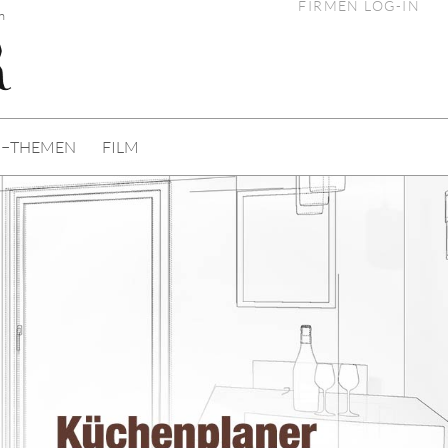
FIRMEN LOG-IN
n
I−THEMEN
FILM