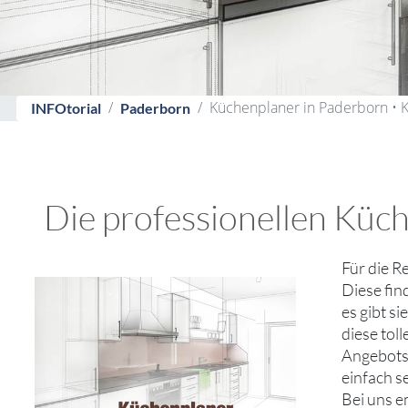
Küchenplaner in Paderborn •
INFOtorial
Paderborn
Die professionellen Küch
Für die R
Diese fin
es gibt s
diese tol
Angebotsv
einfach s
Bei uns e