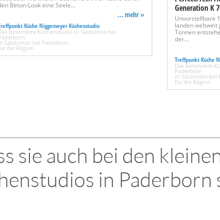
den Beton-Look eine Seele…
Generation K 
... mehr »
Unvorstellbare 
landen weltweit j
Treffpunkt Küche Niggemeyer Küchenstudio
Das besondere Küchenstudio in Salzkotten bei
Tonnen entstehe
Paderborn
der…
in Salzkotten bei Paderborn
für die Region
Treffpunkt Küche 
Das besondere Kü
Paderborn
in Salzkotten bei
für die Region
s sie auch bei den kleine
henstudios in Paderborn 