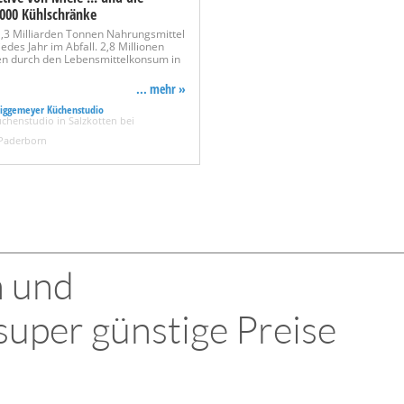
7000 Kühlschränke
1,3 Milliarden Tonnen Nahrungsmittel
edes Jahr im Abfall. 2,8 Millionen
n durch den Lebensmittelkonsum in
... mehr »
Niggemeyer Küchenstudio
chenstudio in Salzkotten bei
 Paderborn
n und
super günstige Preise