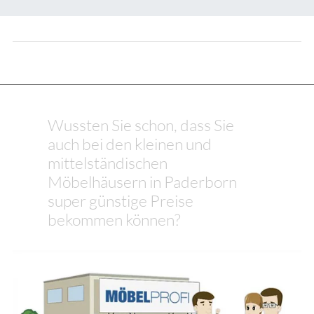
Wussten Sie schon, dass Sie
auch bei den kleinen und
mittelständischen
Möbelhäusern in Paderborn
super günstige Preise
bekommen können?