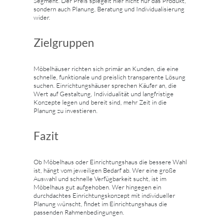
Segment. Der Preis spiegelt hier nicht nur das Produkt,
sondern auch Planung, Beratung und Individualisierung
wider.
Zielgruppen
Möbelhäuser richten sich primär an Kunden, die eine
schnelle, funktionale und preislich transparente Lösung
suchen. Einrichtungshäuser sprechen Käufer an, die
Wert auf Gestaltung, Individualität und langfristige
Konzepte legen und bereit sind, mehr Zeit in die
Planung zu investieren.
Fazit
Ob Möbelhaus oder Einrichtungshaus die bessere Wahl
ist, hängt vom jeweiligen Bedarf ab. Wer eine große
Auswahl und schnelle Verfügbarkeit sucht, ist im
Möbelhaus gut aufgehoben. Wer hingegen ein
durchdachtes Einrichtungskonzept mit individueller
Planung wünscht, findet im Einrichtungshaus die
passenden Rahmenbedingungen.