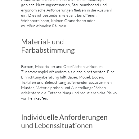
geplant. Nutzungsszenarien, Stauraumbedarf und
ergonomische Anforderungen fließen in die Auswahl
ein. Dies ist besonders relevant bei offenen
Wohnbereichen, kleinen Grundrissen oder
multifunktionalen Räumen.
Material- und
Farbabstimmung
Farben, Materialien und Oberflächen wirken im
Zusammenspiel oft anders als einzeln betrachtet. Eine
Einrichtungsberatung hilft dabei, Möbel, Böden,
Textilien und Beleuchtung aufeinander abzustimmen.
Muster, Materialproben und Ausstellungsflächen
erleichtern die Entscheidung und reduzieren das Risiko
von Fehlkäufen.
Individuelle Anforderungen
und Lebenssituationen