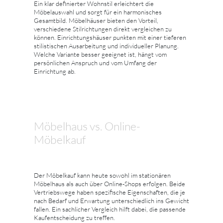
Ein klar definierter Wohnstil erleichtert die
Möbelauswahl und sorgt für ein harmonisches
Gesamtbild. Möbelhäuser bieten den Vorteil,
verschiedene Stilrichtungen direkt vergleichen zu
können. Einrichtungshäuser punkten mit einer tieferen
stilistischen Ausarbeitung und individueller Planung.
Welche Variante besser geeignet ist, hängt vom
persönlichen Anspruch und vom Umfang der
Einrichtung ab.
Möbelhaus vs. Online-
Möbelkauf
Der Möbelkauf kann heute sowohl im stationären
Möbelhaus als auch über Online-Shops erfolgen. Beide
Vertriebswege haben spezifische Eigenschaften, die je
nach Bedarf und Erwartung unterschiedlich ins Gewicht
fallen. Ein sachlicher Vergleich hilft dabei, die passende
Kaufentscheidung zu treffen.