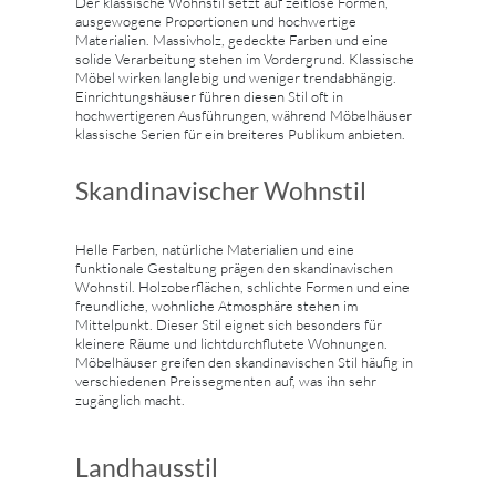
Der klassische Wohnstil setzt auf zeitlose Formen,
ausgewogene Proportionen und hochwertige
Materialien. Massivholz, gedeckte Farben und eine
solide Verarbeitung stehen im Vordergrund. Klassische
Möbel wirken langlebig und weniger trendabhängig.
Einrichtungshäuser führen diesen Stil oft in
hochwertigeren Ausführungen, während Möbelhäuser
klassische Serien für ein breiteres Publikum anbieten.
Skandinavischer Wohnstil
Helle Farben, natürliche Materialien und eine
funktionale Gestaltung prägen den skandinavischen
Wohnstil. Holzoberflächen, schlichte Formen und eine
freundliche, wohnliche Atmosphäre stehen im
Mittelpunkt. Dieser Stil eignet sich besonders für
kleinere Räume und lichtdurchflutete Wohnungen.
Möbelhäuser greifen den skandinavischen Stil häufig in
verschiedenen Preissegmenten auf, was ihn sehr
zugänglich macht.
Landhausstil