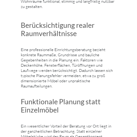
Wohnräume funktional, stimmig und langfristig nutzbar
zu gestalten.
Berücksichtigung realer
Raumverhältnisse
Eine professionelle Einrichtungsberatung bezieht
konkrete Raummaße, Grundrisse und bauliche
Gegebenheiten in die Planung ein. Faktoren wie
Deckenhöhe, Fensterflächen, Türöffnungen und
Laufwege werden berücksichtigt. Dadurch lassen sich
typische Planungsfehler vermeiden, etwa zu groß
dimensionierte Möbel oder unpraktische
Raumaufteilungen.
Funktionale Planung statt
Einzelmöbel
Ein wesentlicher Vorteil der Beratung vor Ort liegt in
der ganzheitlichen Betrachtung. Statt einzelner
Möbelstücke wird der Raum als Gesamtkonzept