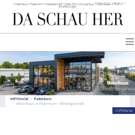
FIRMEN LOG-IN
Möbelhaus in Paderborn Möbelgeschäft Möbel, Einrichtungshaus, Möbelhäuser √ TOP 3
Empfehlungen
INFOtorial
Paderborn
Möbelhaus in Paderborn • Möbelgeschäft
INFOtorial