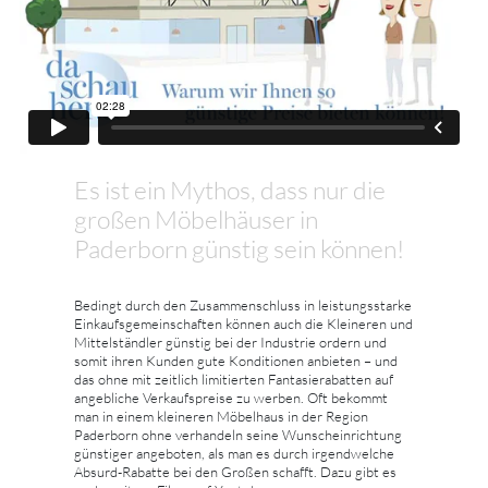
Es ist ein Mythos, dass nur die
großen Möbelhäuser in
Paderborn günstig sein können!
Bedingt durch den Zusammenschluss in leistungsstarke
Einkaufsgemeinschaften können auch die Kleineren und
Mittelständler günstig bei der Industrie ordern und
somit ihren Kunden gute Konditionen anbieten – und
das ohne mit zeitlich limitierten Fantasierabatten auf
angebliche Verkaufspreise zu werben. Oft bekommt
man in einem kleineren Möbelhaus in der Region
Paderborn ohne verhandeln seine Wunscheinrichtung
günstiger angeboten, als man es durch irgendwelche
Absurd-Rabatte bei den Großen schafft. Dazu gibt es