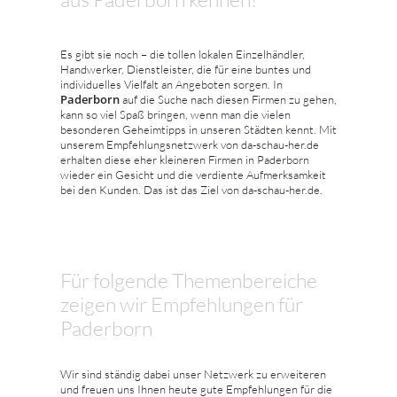
Es gibt sie noch – die tollen lokalen Einzelhändler,
Handwerker, Dienstleister, die für eine buntes und
individuelles Vielfalt an Angeboten sorgen. In
Paderborn
auf die Suche nach diesen Firmen zu gehen,
kann so viel Spaß bringen, wenn man die vielen
besonderen Geheimtipps in unseren Städten kennt. Mit
unserem Empfehlungsnetzwerk von da-schau-her.de
erhalten diese eher kleineren Firmen in Paderborn
wieder ein Gesicht und die verdiente Aufmerksamkeit
bei den Kunden. Das ist das Ziel von da-schau-her.de.
Für folgende Themenbereiche
zeigen wir Empfehlungen für
Paderborn
Wir sind ständig dabei unser Netzwerk zu erweiteren
und freuen uns Ihnen heute gute Empfehlungen für die