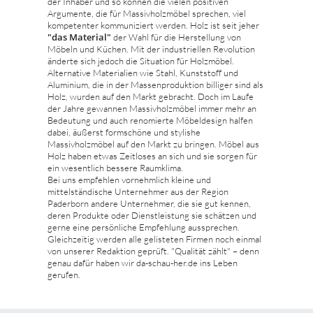
der Inhaber und so können die vielen positiven
Argumente, die für Massivholzmöbel sprechen, viel
kompetenter kommuniziert werden. Holz ist seit jeher
"das Material"
der Wahl für die Herstellung von
Möbeln und Küchen. Mit der industriellen Revolution
änderte sich jedoch die Situation für Holzmöbel.
Alternative Materialien wie Stahl, Kunststoff und
Aluminium, die in der Massenproduktion billiger sind als
Holz, wurden auf den Markt gebracht. Doch im Laufe
der Jahre gewannen Massivholzmöbel immer mehr an
Bedeutung und auch renomierte Möbeldesign halfen
dabei, äußerst formschöne und stylishe
Massivholzmöbel auf den Markt zu bringen. Möbel aus
Holz haben etwas Zeitloses an sich und sie sorgen für
ein wesentlich bessere Raumklima.
Bei uns empfehlen vornehmlich kleine und
mittelständische Unternehmer aus der Region
Paderborn andere Unternehmer, die sie gut kennen,
deren Produkte oder Dienstleistung sie schätzen und
gerne eine persönliche Empfehlung aussprechen.
Gleichzeitig werden alle gelisteten Firmen noch einmal
von unserer Redaktion geprüft. "Qualität zählt" – denn
genau dafür haben wir da-schau-her.de ins Leben
gerufen.