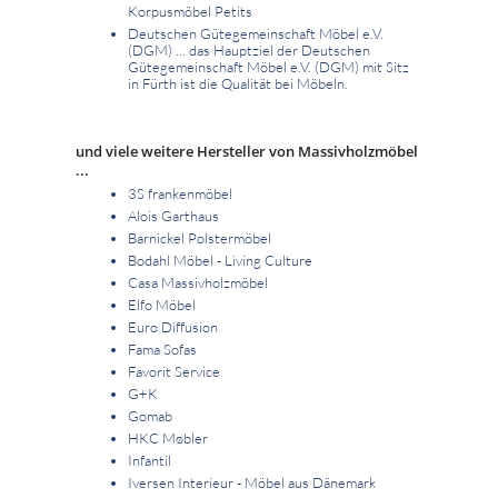
Korpusmöbel Petits
Deutschen Gütegemeinschaft Möbel e.V.
(DGM) ... das Hauptziel der Deutschen
Gütegemeinschaft Möbel e.V. (DGM) mit Sitz
in Fürth ist die Qualität bei Möbeln.
und viele weitere Hersteller von Massivholzmöbel
...
3S frankenmöbel
Alois Garthaus
Barnickel Polstermöbel
Bodahl Möbel - Living Culture
Casa Massivholzmöbel
Elfo Möbel
Euro Diffusion
Fama Sofas
Favorit Service
G+K
Gomab
HKC Møbler
Infantil
Iversen Interieur - Möbel aus Dänemark