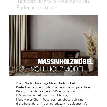
Individuelle Massivholzmöbel in
Paderborn finden
hochwertige Massivholzmöbel in
Wenn Sie
Paderborn
suchen, finden Sie meist die kompetentere
Beratung bei den kleineren Möbelhäuser und
Küchenstudios. Hier werden nicht nur,
Massivholzmöbel in Paderborn angeboten, oft sind
diese besonderen Möbel geradezu eine Leidenschaft