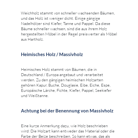
Weichholz stammt von schneller wachsenden Bäumen,
und das Holz ist weniger dicht. Einige gängige
Nadelhölzer sind Kiefer, Tanne und Pappel. Da diese
Bäume schneller wachsen, sind die aus ihrem Holz
hergestellten Möbel in der Regel preiswerter als Möbel
aus Hartholz.
Heimisches Holz / Massivholz
Heimisches Holz stammt von Bäumen, die in
Deutschland / Europa angebaut und verarbeitet
werden. Zu den gängigen heimischen Holzarten
gehören Kapur, Buche, Douglasie, Eibe, Eiche, Espe,
Europäische Lärche, Fichte, Kiefer, Pappel, Seekiefer
und Weißtanne.
Achtung bei der Benennung von Massivholz
Eine kurze Anmerkung dazu, wie Holz beschrieben
wird: Die Holzart kann entweder das Material oder die
Farbe der Beize beschreiben. So kann etwas, das als