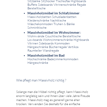
Sitzbänke Sitzhocker Tischsofas Highboards
Buffets Sideboards Vitrinenschränke Regale
Beistelltische
Massivholzmöbel im Schlafzimmer
:
Massivholzbetten Schubladenbetten
Kleiderschränke Nachttische
Wäschekommoden Truhen & Bänke
Schminktische
Massivholzmöbel im Wohnzimmer:
:
Wohnwände Couchtische Beistelltische
Lowboards Wohnzimmerschränke Highboards
Vitrinen Sideboards Kommoden
Hängeschränke Bücherregale Vertikos
Raumteiler Wandregale
Massivholzmöbel im Bad
:
Hochschränke Badezimmerkommoden
Hängeschränke
Wie pflegt man Massivholz richtig ?
Solange man die Möbel richtig pflegt, kann Massivholz
enorm langlebig sein und Ihnen über viele Jahre Freude
machen. Massivholz mag es generell gerne eher
trocken. Verwenden Sie deshalb für die einfache