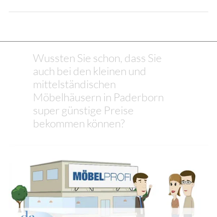
Wussten Sie schon, dass Sie
auch bei den kleinen und
mittelständischen
Möbelhäusern in Paderborn
super günstige Preise
bekommen können?