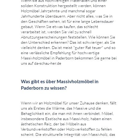
Wenn sie aus hochwertigen Materialien und einer
soliden Konstruktion hergestellt werden, können
Holzmöbel Jahrzehnte und manchmal sogar
Jahrhunderte überdauern. Aber nicht alles, was Sie in
den Geschäften sehen, ist für eine lange Lebensdauer
gebaut. Wenn Sie etwas kaufen, das schlecht
verarbeitet ist, werden Sie viel zu schnell
Abnutzungserscheinungen feststellen. Wie können Sie
den Unterschied erkennen? Das ist schwieriger, als Sie
vielleicht denken. Da ist meist "guter Rat teuer" und so
eine verlässliche Empfehlung für hochwertige
Massivholzmöbel in Paderborn bekommen Sie gerne bei
uns auf da-schau-her.de
Was gibt es über Massivholzmöbel in
Paderborn zu wissen?
Wenn wir an Holzmöbel für unser Zuhause denken, fällt
uns als Erstes die Wärme, das Massive und die
Behaglichkeit ein, die man mit ihnen verbindet. Möbel,
insbesondere Esstische aus Massivholz, haben einen
ästhetischen Reiz, der bei Möbeln aus
Verbundwerkstoffen oder Holzwerkstoffen zu fehlen
scheint. Die strukturelle Integrität von Massivholz, das