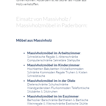
Holzwerkstoffen.
Einsatz von Massivholz /
Massivholzmöbel in Paderborn:
Möbel aus Massivholz
Massivholzmöbel im Arbeitszimmer
:
Schreibtische Regale & Aktenschränke
Computerschränke Sekretäre Stehpulte
Massivholzmöbel im Kinderzimmer
:
Hochbetten Babybetten Wickelkommoden
Schränke Kommoden Regale Truhen & Kisten
Schreibtische
Massivholzmöbel im in der Diele
:
Dielenschränke Schuhschränke
Wandgarderoben Flurkommoden Telefontische
Sitzbänke & Sitztruhen
Massivholzmöbel im im Esszimmer
:
Barhocker Barschränke Bartheken & Bartische
Weinregale & Weinschränke Esstische Stühle