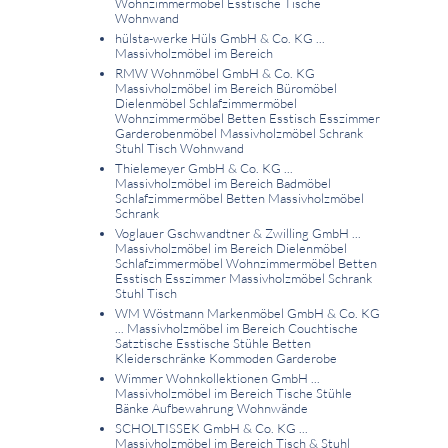
Wohnzimmermöbel Esstische Tische
Wohnwand
hülsta-werke Hüls GmbH & Co. KG ...
Massivholzmöbel im Bereich
RMW Wohnmöbel GmbH & Co. KG
Massivholzmöbel im Bereich Büromöbel
Dielenmöbel Schlafzimmermöbel
Wohnzimmermöbel Betten Esstisch Esszimmer
Garderobenmöbel Massivholzmöbel Schrank
Stuhl Tisch Wohnwand
Thielemeyer GmbH & Co. KG ...
Massivholzmöbel im Bereich Badmöbel
Schlafzimmermöbel Betten Massivholzmöbel
Schrank
Voglauer Gschwandtner & Zwilling GmbH ...
Massivholzmöbel im Bereich Dielenmöbel
Schlafzimmermöbel Wohnzimmermöbel Betten
Esstisch Esszimmer Massivholzmöbel Schrank
Stuhl Tisch
WM Wöstmann Markenmöbel GmbH & Co. KG
... Massivholzmöbel im Bereich Couchtische
Satztische Esstische Stühle Betten
Kleiderschränke Kommoden Garderobe
Wimmer Wohnkollektionen GmbH ...
Massivholzmöbel im Bereich Tische Stühle
Bänke Aufbewahrung Wohnwände
SCHOLTISSEK GmbH & Co. KG ...
Massivholzmöbel im Bereich Tisch & Stuhl