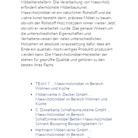
Möbelherstellern. Die Verarbeitung von Massivholz
erfordert allerhöchste Möbelbaukunst.
Massivholzmöbel ist ein natürlicher Rohstoff und die
wahre kunst besteht darin, präziese Möbel zu bauen,
obwohl der Rohstoff Holz trotzdem immer weiter „lebt“,
obwohl er verarbeitet wurde. Das genaue Wissen um
die unterschiedlichen Eigenschaften und
Verhaltensweisen der vielen unterschiedlichen
Holzarten ist absolute voraussetzung dafür, dass am
Ende ein qualitativ hochwertiges Produktt produziert
werden kann. Die Massivholzmöbel-Hersteller der
stehen für geprüfte Qualität und gehören zu den
besten ihres Fachs.
TEAM 7 ... Massivholzmöbel im Bereich
Wohnen und Küche
Möbelwerke A. Decker GmbH ...
Massivholzmöbel im Bereich Wohnen und
Küche
C. Disselkamp Schlafraumsysteme GmbH ...
Massivholzmöbel im Bereich
Schlafzimmermöbel Betten Massivholzmöbel
Schrank Boxspring Boxspringbetten
/li>
Hartmann Möbelwerke GmbH ...
Massivholzmöbel im Bereich