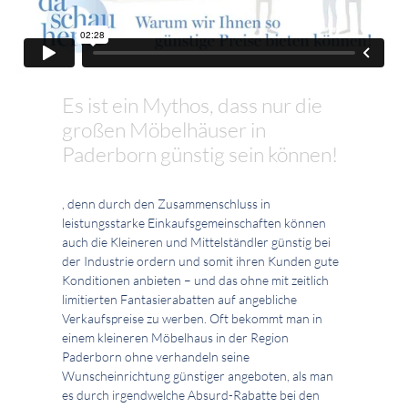
Es ist ein Mythos, dass nur die
großen Möbelhäuser in
Paderborn günstig sein können!
, denn durch den Zusammenschluss in
leistungsstarke Einkaufsgemeinschaften können
auch die Kleineren und Mittelständler günstig bei
der Industrie ordern und somit ihren Kunden gute
Konditionen anbieten – und das ohne mit zeitlich
limitierten Fantasierabatten auf angebliche
Verkaufspreise zu werben. Oft bekommt man in
einem kleineren Möbelhaus in der Region
Paderborn ohne verhandeln seine
Wunscheinrichtung günstiger angeboten, als man
es durch irgendwelche Absurd-Rabatte bei den