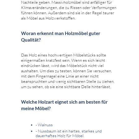
Nachteile geben. Massivholzmöbel sind anfälliger für
Klimaveränderungen, die zu Rissen oder Verformungen
führen können. Außerdem sind sie in der Regel teurer
als Möbel aus Holzwerkstoffen.
Woran erkennt man Holzmöbel guter
Qualität?
Das Holz eines hochwertigen Möbelstücks sollte
einigermaßen kratzfest sein. Wenn es sich leicht
eindrücken lässt, wird das Möbelstück nicht viel
aushalten. Um dies zu testen, können Sie versuchen,
mit dem Fingernagel eine Linie an einer nicht
beanspruchten und wenig sichtbaren Stelle zu ziehen,
um zu sehen, ob sie eine sichtbare Delle hinterlässt.
Welche Holzart eignet sich am besten für
meine Möbel?
- Walnuss
- Nussbaum ist ein hartes, starkes und
dauerhaftes Holz für Möbel.