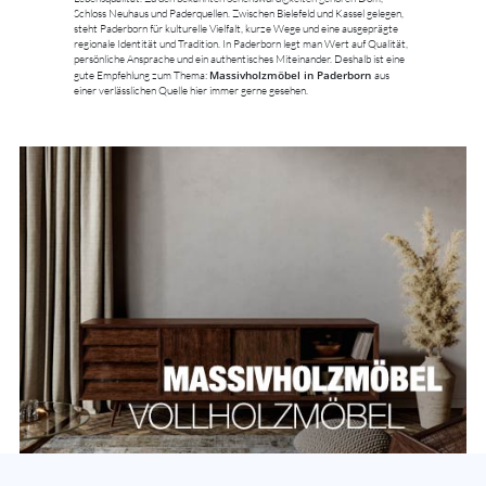
Schloss Neuhaus und Paderquellen. Zwischen Bielefeld und Kassel gelegen,
steht Paderborn für kulturelle Vielfalt, kurze Wege und eine ausgeprägte
regionale Identität und Tradition. In Paderborn legt man Wert auf Qualität,
persönliche Ansprache und ein authentisches Miteinander. Deshalb ist eine
Massivholzmöbel in Paderborn
gute Empfehlung zum Thema:
aus
einer verlässlichen Quelle hier immer gerne gesehen.