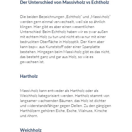
Der Unterschied von Massivholz vs Echtholz
Die beiden Bezeichnungen „Echtholz“ und „Massivholz“
werden gern einmal verwechselt, weil sie so ähnlich
klingen. Hier gibt es aber einen wesentlichen
Unterschied: Beim Echtholz haben wir es zwar außen
mit echtem Holz zu tun und nicht etwa nur mit einer
bedruckten Oberfläche in Holzoptik. Der Kern aber
kann bspw. aus Kunststoff oder einer Spanplatte
bestehen. Hingegen beim Massivholz gibt es das nicht,
das besteht ganz und gar aus Holz, so wie es
gewachsen ist.
Hartholz
Massivholz kann entweder als Hartholz oder als
Weichholz kategorisiert werden. Hartholz stammt von
langsamer wachsenden Bäumen, das Holz ist dichter
und widerstandsfähiger gegen Dellen. Zu den gängigen
Harthölzern gehören Eiche, Esche, Walnuss, Kirsche
und Ahorn.
Weichholz