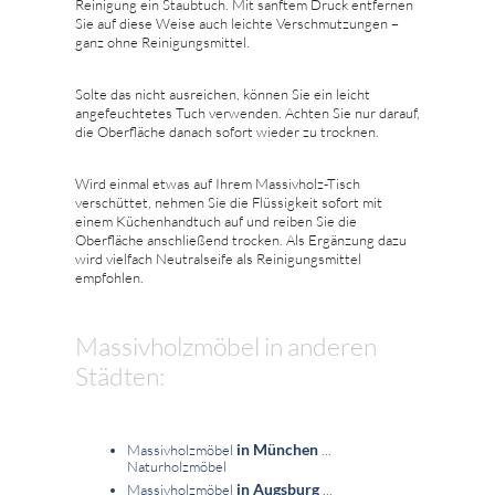
Reinigung ein Staubtuch. Mit sanftem Druck entfernen
Sie auf diese Weise auch leichte Verschmutzungen –
ganz ohne Reinigungsmittel.
Solte das nicht ausreichen, können Sie ein leicht
angefeuchtetes Tuch verwenden. Achten Sie nur darauf,
die Oberfläche danach sofort wieder zu trocknen.
Wird einmal etwas auf Ihrem Massivholz-Tisch
verschüttet, nehmen Sie die Flüssigkeit sofort mit
einem Küchenhandtuch auf und reiben Sie die
Oberfläche anschließend trocken. Als Ergänzung dazu
wird vielfach Neutralseife als Reinigungsmittel
empfohlen.
Massivholzmöbel in anderen
Städten:
in München
Massivholzmöbel
...
Naturholzmöbel
in Augsburg
Massivholzmöbel
...