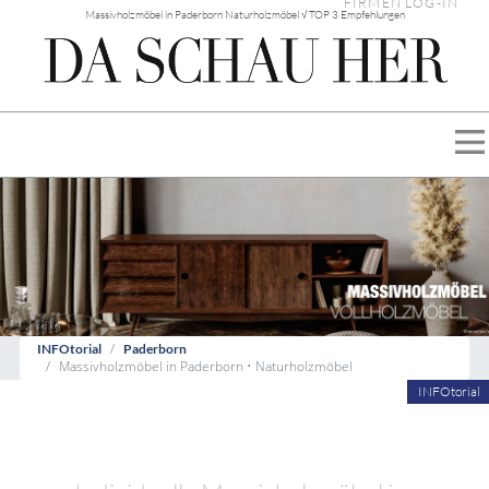
FIRMEN LOG-IN
Massivholzmöbel in Paderborn Naturholzmöbel √ TOP 3 Empfehlungen
INFOtorial
Paderborn
Massivholzmöbel in Paderborn • Naturholzmöbel
INFOtorial