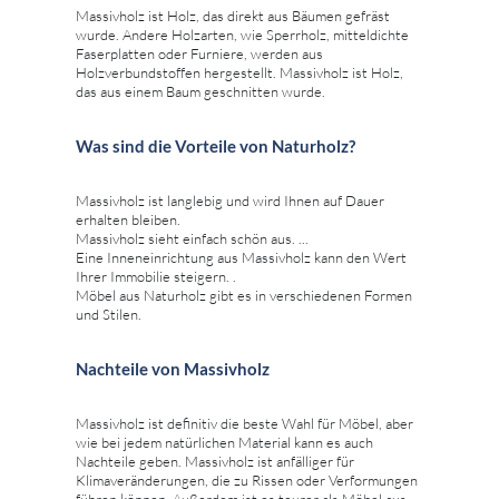
Massivholz ist Holz, das direkt aus Bäumen gefräst
wurde. Andere Holzarten, wie Sperrholz, mitteldichte
Faserplatten oder Furniere, werden aus
Holzverbundstoffen hergestellt. Massivholz ist Holz,
das aus einem Baum geschnitten wurde.
Was sind die Vorteile von Naturholz?
Massivholz ist langlebig und wird Ihnen auf Dauer
erhalten bleiben.
Massivholz sieht einfach schön aus. ...
Eine Inneneinrichtung aus Massivholz kann den Wert
Ihrer Immobilie steigern. .
Möbel aus Naturholz gibt es in verschiedenen Formen
und Stilen.
Nachteile von Massivholz
Massivholz ist definitiv die beste Wahl für Möbel, aber
wie bei jedem natürlichen Material kann es auch
Nachteile geben. Massivholz ist anfälliger für
Klimaveränderungen, die zu Rissen oder Verformungen
führen können. Außerdem ist es teurer als Möbel aus