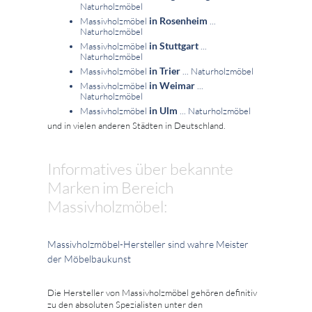
Naturholzmöbel
in Rosenheim
Massivholzmöbel
...
Naturholzmöbel
in Stuttgart
Massivholzmöbel
...
Naturholzmöbel
in Trier
Massivholzmöbel
... Naturholzmöbel
in Weimar
Massivholzmöbel
...
Naturholzmöbel
in Ulm
Massivholzmöbel
... Naturholzmöbel
und in vielen anderen Städten in Deutschland.
Informatives über bekannte
Marken im Bereich
Massivholzmöbel:
Massivholzmöbel-Hersteller sind wahre Meister
der Möbelbaukunst
Die Hersteller von Massivholzmöbel gehören definitiv
zu den absoluten Spezialisten unter den