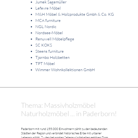
Jumek Sagemüller
Lefevre Möbel
M&H Möbel & Holzprodukte Gmbh & Co. KG
MCA furniture
NGL Nordic
Nordsee-Möbel
Renuwell Möbelpflege
SC KOKS
Steens furniture
Tjørnbo Holzbetten
TPT Möbel
Wimmer Wohnkollektionen GmbH
Thema: Massivholzmöbel
Naturholzmöbel ... in Paderborn!
Paderborn mit rund 155.000 Einwohnern zählt zu den bedeutenden
Städten der Region und verbindet historisches Erbe mit urbaner
Lebensqualität. Zu den bekannten Sehenswürdigkeiten gehören Dom,