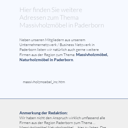
Hier finden Sie weitere
Adressen zum Thema
Massivholzmöbel in Paderborn
Neben unseren Mitgliedern aus unserem
Unternehmernetzwerk / Business Netzwerk in
Paderborn listen wir natürlich auch gerne weitere
Massivholzmöbel,
Firmen aus der Region zum Thema:
Naturholzmöbel in Paderborn
.
massivholzmoebel_inc.htm
Anmerkung der Redaktion:
Wir haben nicht den Anspruch wirklich umfassend alle
Firmen aus der Region Paderborn zum Thema ...
Massivholzmöbel Naturholzmöbel ... hier zu listen. Das