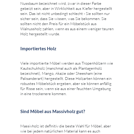
Nussbaum bezeichnet wird, zwar in dieser Farbe
gebeizt sein, aber in Wirklichkeit aus Kiefer hergestellt
sein. Das ist nicht unbedingt schlecht - Sie sollten nur
sicher sein, dass Sie wissen, was Sie bekommen. Sie
sollten nicht den Preis für ein Möbelstück aus
Walnussholz zahlen, wenn es aus einem weniger teuren
Holz hergestellt wurde.
Importiertes Holz
Viele importierte Möbel werden aus Tropenhölzern wie
Kautschukholz (manchmal auch als Plantagenholz
bezeichnet), Mango, Akazie oder Sheesham (eine
Palisanderart) hergestellt. Diese Holzarten können ein
robustes Möbelstück ergeben, aber sie können anfällig
für Risse sein, wenn sie aus einer feuchten Umgebung
in eine trockenere kommen.
Sind Möbel aus Massivholz gut?
Massivholz ist definitiv die beste Wahl für Möbel, aber
wie bei jedem natürlichen Material kann es auch