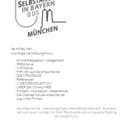
...
da schau her ...
wichtige Verlinkungenxxx
...
Online Reputation Management
...
PREditorial
...
INFOtorial
...
FIRMEN auf da-schau-her.de
...
DIE STRATEGIE
...
Referenzen
...
VIDEOPRODUKTION
...
ÜBER DA SCHAU HER
...
Kontakt - Impressum - Datenschutz
...
Die Sitemap von da-schau-her.de
...
Log-In für Firmen
da-schau-her.de ... das einzigartige Unternehmernetzwerk . Business
Netzwerk aus München für mehr Reichweite und ein bessere Ranking
bei Google & Co.