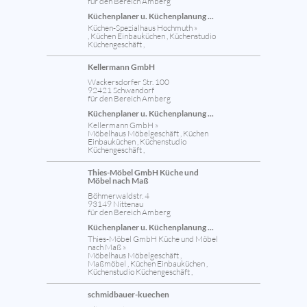
für den Bereich Amberg
Küchenplaner u. Küchenplanung ...
Küchen-Spezialhaus Hochmuth »
, Küchen Einbauküchen , Küchenstudio
Küchengeschäft ,
Kellermann GmbH
Wackersdorfer Str. 100
92421 Schwandorf
für den Bereich Amberg
Küchenplaner u. Küchenplanung ...
Kellermann GmbH »
Möbelhaus Möbelgeschäft , Küchen
Einbauküchen , Küchenstudio
Küchengeschäft ,
Thies-Möbel GmbH Küche und
Möbel nach Maß
Böhmerwaldstr. 4
93149 Nittenau
für den Bereich Amberg
Küchenplaner u. Küchenplanung ...
Thies-Möbel GmbH Küche und Möbel
nach Maß »
Möbelhaus Möbelgeschäft ,
Maßmöbel , Küchen Einbauküchen ,
Küchenstudio Küchengeschäft ,
schmidbauer-kuechen