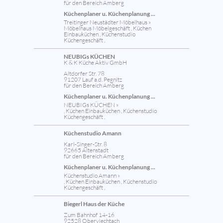
für den Bereich Amberg
Küchenplaner u. Küchenplanung ...
Treitinger Neustädter Möbelhaus »
Möbelhaus Möbelgeschäft , Küchen
Einbauküchen , Küchenstudio
Küchengeschäft ,
NEUBIGs KÜCHEN
K & K Küche Aktiv GmbH
Altdorfer Str. 78
91207 Lauf a.d. Pegnitz
für den Bereich Amberg
Küchenplaner u. Küchenplanung ...
NEUBIGs KÜCHEN »
, Küchen Einbauküchen , Küchenstudio
Küchengeschäft ,
Küchenstudio Amann
Karl-Singer-Str. 8
92665 Altenstadt
für den Bereich Amberg
Küchenplaner u. Küchenplanung ...
Küchenstudio Amann »
, Küchen Einbauküchen , Küchenstudio
Küchengeschäft ,
Biegerl Haus der Küche
Zum Bahnhof 14-16
92528 Oberviechtach