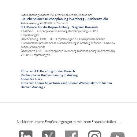
Aktualisierung unseres INFOtorials durch die Redaktion:
... Küchenplaner Küchenplanung in Amberg ... Küchenstudio
Aktualisierung am 06.08.2026 durch:
SEO Berater für die Region Amberg ... Siegfried Romanek
Titel (56): ... Küchenplaner in Amberg Küchenplanung - TOP 3
Empfehlungen ...
Beschreibung (138): ... TOP Empfehlungen für einen professionellen
Küchenplaner professionelle Küchenplanung in Amberg ✶ finden Sie bei uns
auf da-schau-her.de
Überschrift (70): ... Küchenplaner in Amberg Küchenplanung Küchenstudio
√ TOP 3 Empfehlungen
Infos zur SEO Beratung für den Bereich:
Küchenplaner Küchenplanung in Amberg
finden Sie hier »
Infos zum Thema Advertorials auf unserer Werbeplattform für den
Bereich Amberg »
Sie können unsere Empfehlungen gerne mit Ihren Freunden teilen ... ...