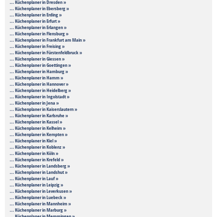
... Küchenplaner in Dresden »
... Küchenplaner in Ebersberg »
... Küchenplaner in Erding »
... Küchenplaner in Erfurt »
... Küchenplaner in Erlangen »
... Küchenplaner in Flensburg »
... Küchenplaner in Frankfurt am Main »
... Küchenplaner in Freising »
... Küchenplaner in Fürstenfeldbruck »
... Küchenplaner in Giessen »
... Küchenplaner in Goettingen »
... Küchenplaner in Hamburg »
... Küchenplaner in Hamm »
... Küchenplaner in Hannover »
... Küchenplaner in Heidelberg »
... Küchenplaner in Ingolstadt »
... Küchenplaner in Jena »
... Küchenplaner in Kaiserslautern »
... Küchenplaner in Karlsruhe »
... Küchenplaner in Kassel »
... Küchenplaner in Kelheim »
... Küchenplaner in Kempten »
... Küchenplaner in Kiel »
... Küchenplaner in Koblenz »
... Küchenplaner in Köln »
... Küchenplaner in Krefeld »
... Küchenplaner in Landsberg »
... Küchenplaner in Landshut »
... Küchenplaner in Lauf »
... Küchenplaner in Leipzig »
... Küchenplaner in Leverkusen »
... Küchenplaner in Luebeck »
... Küchenplaner in Mannheim »
... Küchenplaner in Marburg »
... Küchenplaner in Memmingen »