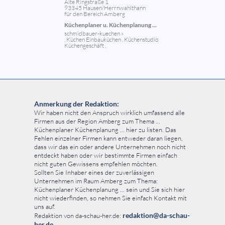
Alte Ringstraße 1
93345 Hausen/Herrnwahlthann
für den Bereich Amberg
Küchenplaner u. Küchenplanung ...
schmidbauer-kuechen »
, Küchen Einbauküchen , Küchenstudio
Küchengeschäft ,
Anmerkung der Redaktion:
Wir haben nicht den Anspruch wirklich umfassend alle
Firmen aus der Region Amberg zum Thema ...
Küchenplaner Küchenplanung ... hier zu listen. Das
Fehlen einzelner Firmen kann entweder daran liegen,
dass wir das ein oder andere Unternehmen noch nicht
entdeckt haben oder wir bestimmte Firmen einfach
nicht guten Gewissens empfehlen möchten.
Sollten Sie Inhaber eines der zuverlässigen
Unternehmen im Raum Amberg zum Thema:
Küchenplaner Küchenplanung ... sein und Sie sich hier
nicht wiederfinden, so nehmen Sie einfach Kontakt mit
uns auf.
redaktion@da-schau-
Redaktion von da-schau-her.de:
her.de