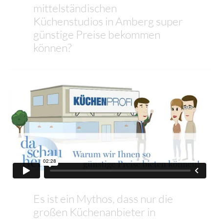
mittelständischen
Küchenstudios in Amberg super
günstige Preise bekommen
können?
Es ist ein Mythos, dass nur die
großen Küchenanbieter in