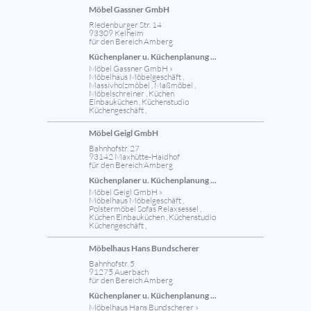
Möbel Gassner GmbH
Riedenburger Str. 14
93309 Kelheim
für den Bereich Amberg
Küchenplaner u. Küchenplanung ...
Möbel Gassner GmbH »
Möbelhaus Möbelgeschäft ,
Massivholzmöbel , Maßmöbel ,
Möbelschreiner , Küchen
Einbauküchen , Küchenstudio
Küchengeschäft ,
Möbel Geigl GmbH
Bahnhofstr. 27
93142 Maxhütte-Haidhof
für den Bereich Amberg
Küchenplaner u. Küchenplanung ...
Möbel Geigl GmbH »
Möbelhaus Möbelgeschäft ,
Polstermöbel Sofas Relaxsessel ,
Küchen Einbauküchen , Küchenstudio
Küchengeschäft ,
Möbelhaus Hans Bundscherer
Bahnhofstr. 5
91275 Auerbach
für den Bereich Amberg
Küchenplaner u. Küchenplanung ...
Möbelhaus Hans Bundscherer »