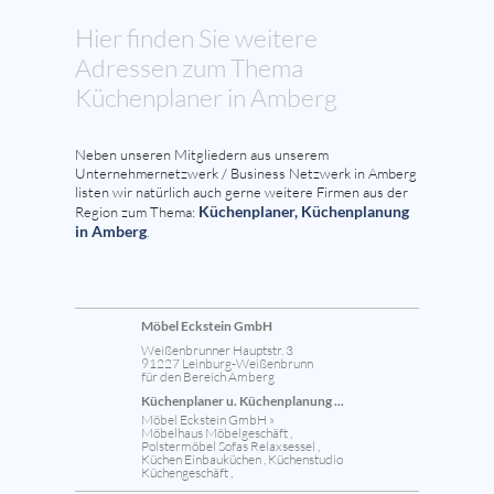
Hier finden Sie weitere
Adressen zum Thema
Küchenplaner in Amberg
Neben unseren Mitgliedern aus unserem
Unternehmernetzwerk / Business Netzwerk in Amberg
listen wir natürlich auch gerne weitere Firmen aus der
Küchenplaner, Küchenplanung
Region zum Thema:
in Amberg
.
Möbel Eckstein GmbH
Weißenbrunner Hauptstr. 3
91227 Leinburg-Weißenbrunn
für den Bereich Amberg
Küchenplaner u. Küchenplanung ...
Möbel Eckstein GmbH »
Möbelhaus Möbelgeschäft ,
Polstermöbel Sofas Relaxsessel ,
Küchen Einbauküchen , Küchenstudio
Küchengeschäft ,