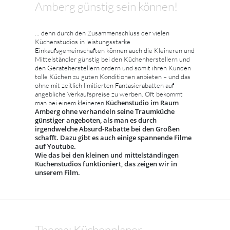
Amberg günstig sein können!
... denn durch den Zusammenschluss der vielen
Küchenstudios in leistungsstarke
Einkaufsgemeinschaften können auch die Kleineren und
Mittelständler günstig bei den Küchenherstellern und
den Geräteherstellern ordern und somit ihren Kunden
tolle Küchen zu guten Konditionen anbieten – und das
ohne mit zeitlich limitierten Fantasierabatten auf
angebliche Verkaufspreise zu werben. Oft bekommt
Küchenstudio im Raum
man bei einem kleineren
Amberg ohne verhandeln seine Traumküche
günstiger angeboten, als man es durch
irgendwelche Absurd-Rabatte bei den Großen
schafft. Dazu gibt es auch einige spannende Filme
auf Youtube.
Wie das bei den kleinen und mittelständingen
Küchenstudios funktioniert, das zeigen wir in
unserem Film.
Thema: Küchenplaner