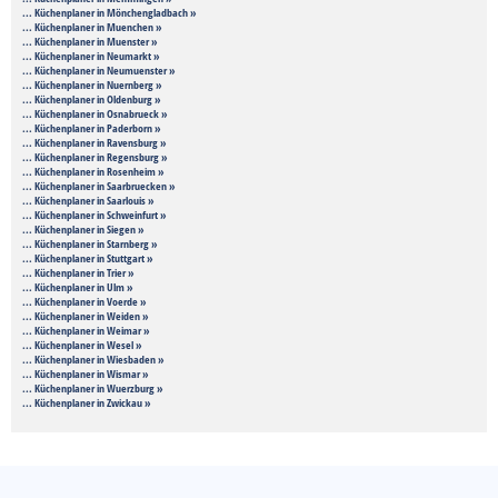
... Küchenplaner in Mönchengladbach »
... Küchenplaner in Muenchen »
... Küchenplaner in Muenster »
... Küchenplaner in Neumarkt »
... Küchenplaner in Neumuenster »
... Küchenplaner in Nuernberg »
... Küchenplaner in Oldenburg »
... Küchenplaner in Osnabrueck »
... Küchenplaner in Paderborn »
... Küchenplaner in Ravensburg »
... Küchenplaner in Regensburg »
... Küchenplaner in Rosenheim »
... Küchenplaner in Saarbruecken »
... Küchenplaner in Saarlouis »
... Küchenplaner in Schweinfurt »
... Küchenplaner in Siegen »
... Küchenplaner in Starnberg »
... Küchenplaner in Stuttgart »
... Küchenplaner in Trier »
... Küchenplaner in Ulm »
... Küchenplaner in Voerde »
... Küchenplaner in Weiden »
... Küchenplaner in Weimar »
... Küchenplaner in Wesel »
... Küchenplaner in Wiesbaden »
... Küchenplaner in Wismar »
... Küchenplaner in Wuerzburg »
... Küchenplaner in Zwickau »