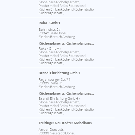
Möbelhaus Möbelgeschäft ,
Polstermöbel Sofas Relaxsessel ,
Küchen Einbauküchen , Küchenstudio
Küchengeschäft ,
Roka - GmbH
Bahnhofstr. 29
93342 Saal/Donau
für den Bereich Amberg
Küchenplaner u. Küchenplanung ...
Roka - GmbH »
Möbelhaus Möbelgeschäft ,
Polstermöbel Sofas Relaxsessel ,
Küchen Einbauküchen , Küchenstudio
Küchengeschäft ,
Brandl Einrichtung GmbH
Regensburger Str. 76
93309 Kelheim
für den Bereich Amberg
Küchenplaner u. Küchenplanung ...
Brandl Einrichtung GmbH »
Möbelhaus Möbelgeschäft ,
Polstermöbel Sofas Relaxsessel ,
Küchen Einbauküchen , Küchenstudio
Küchengeschäft ,
Treitinger Neustädter Möbelhaus
An der Donaustr.
93333 Neustadt/Donau