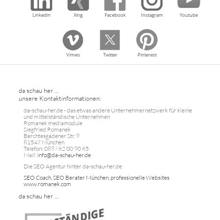
Linkedin
Xing
Facebook
Instagram
Youtube
Vimeo
Twitter
Pinterest
da schau her ...
unsere Kontaktinformationen:
da-schau-her.de - das etwas andere Unternehmernetzwerk für kleine
und mittelständische Unternehmen
Romanek mediamodule
Siegfried Romanek
Berchtesgadener Str. 9
81547 München
Telefon: 089 / 62 00 90 65
Mail:
info@da-schau-her.de
Die SEO Agentur hinter da-schau-her.de:
SEO Coach, SEO Berater München, professionelle Websites
www.romanek.com
da schau her ...