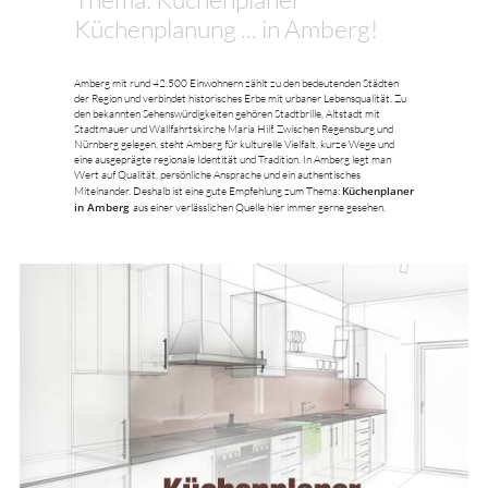
Küchenplanung ... in Amberg!
Amberg mit rund 42.500 Einwohnern zählt zu den bedeutenden Städten
der Region und verbindet historisches Erbe mit urbaner Lebensqualität. Zu
den bekannten Sehenswürdigkeiten gehören Stadtbrille, Altstadt mit
Stadtmauer und Wallfahrtskirche Maria Hilf. Zwischen Regensburg und
Nürnberg gelegen, steht Amberg für kulturelle Vielfalt, kurze Wege und
eine ausgeprägte regionale Identität und Tradition. In Amberg legt man
Wert auf Qualität, persönliche Ansprache und ein authentisches
Küchenplaner
Miteinander. Deshalb ist eine gute Empfehlung zum Thema:
in Amberg
aus einer verlässlichen Quelle hier immer gerne gesehen.