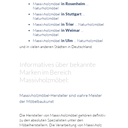
in Rosenheim
Massivholzmöbel
...
Naturholzmöbel
in Stuttgart
Massivholzmöbel
...
Naturholzmöbel
in Trier
Massivholzmöbel
... Naturholzmöbel
in Weimar
Massivholzmöbel
...
Naturholzmöbel
in Ulm
Massivholzmöbel
... Naturholzmöbel
und in vielen anderen Städten in Deutschland.
Informatives über bekannte
Marken im Bereich
Massivholzmöbel:
Massivholzmöbel-Hersteller sind wahre Meister
der Möbelbaukunst
Die Hersteller von Massivholzmöbel gehören definitiv
zu den absoluten Spezialisten unter den
Möbelherstellern. Die Verarbeitung von Massivholz