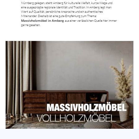
Nürnberg gelegen, steht Amberg für kulturelle Vielfalt, kurze Wege und
eine ausgeprägte regionale Identität und Tradition. In Amberg legt man
Wert auf Qualität, persönliche Ansprache und ein authentisches
Miteinander. Deshalb ist eine gute Empfehlung zum Thema:
Massivholzmöbel in Amberg
aus einer verlässlichen Quelle hier immer
gerne gesehen.