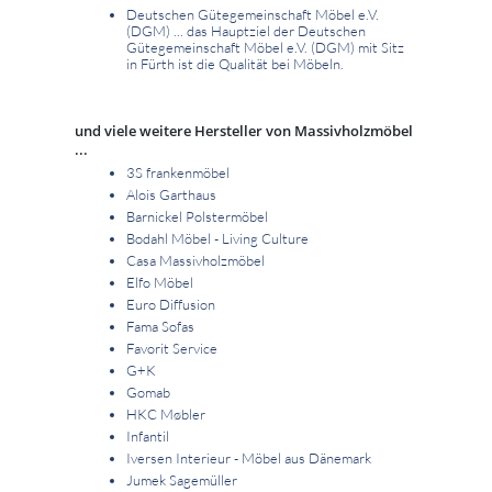
Deutschen Gütegemeinschaft Möbel e.V.
(DGM) ... das Hauptziel der Deutschen
Gütegemeinschaft Möbel e.V. (DGM) mit Sitz
in Fürth ist die Qualität bei Möbeln.
und viele weitere Hersteller von Massivholzmöbel
...
3S frankenmöbel
Alois Garthaus
Barnickel Polstermöbel
Bodahl Möbel - Living Culture
Casa Massivholzmöbel
Elfo Möbel
Euro Diffusion
Fama Sofas
Favorit Service
G+K
Gomab
HKC Møbler
Infantil
Iversen Interieur - Möbel aus Dänemark
Jumek Sagemüller