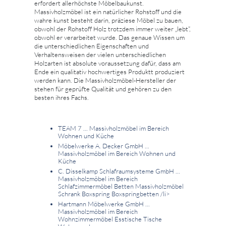
erfordert allerhöchste Möbelbaukunst.
Massivholzmöbel ist ein natürlicher Rohstoff und die
wahre kunst besteht darin, präziese Möbel zu bauen,
obwohl der Rohstoff Holz trotzdem immer weiter „lebt“,
obwohl er verarbeitet wurde. Das genaue Wissen um
die unterschiedlichen Eigenschaften und
Verhaltensweisen der vielen unterschiedlichen
Holzarten ist absolute voraussetzung dafür, dass am
Ende ein qualitativ hochwertiges Produktt produziert
werden kann. Die Massivholzmöbel-Hersteller der
stehen für geprüfte Qualität und gehören zu den
besten ihres Fachs.
TEAM 7 ... Massivholzmöbel im Bereich
Wohnen und Küche
Möbelwerke A. Decker GmbH ...
Massivholzmöbel im Bereich Wohnen und
Küche
C. Disselkamp Schlafraumsysteme GmbH ...
Massivholzmöbel im Bereich
Schlafzimmermöbel Betten Massivholzmöbel
Schrank Boxspring Boxspringbetten
/li>
Hartmann Möbelwerke GmbH ...
Massivholzmöbel im Bereich
Wohnzimmermöbel Esstische Tische