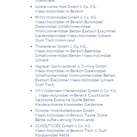
Wohnwand
hülsta-werke Hüls GmbH & Co. KG ...
Massivholzmöbel im Bereich
RMW Wohnmöbel GmbH & Co. KG
Massivholzmöbel im Bereich Büromöbel
Dielenmöbel Schlafzimmermöbel
Wohnzimmermöbel Betten Esstisch Esszimmer
Garderobenmöbel Massivholzmöbel Schrank
Stuhl Tisch Wohnwand
Thielemeyer GmbH & Co. KG ...
Massivholzmöbel im Bereich Badmöbel
Schlafzimmermöbel Betten Massivholzmöbel
Schrank
Voglauer Gschwandtner & Zwilling GmbH ...
Massivholzmöbel im Bereich Dielenmöbel
Schlafzimmermöbel Wohnzimmermöbel Betten
Esstisch Esszimmer Massivholzmöbel Schrank
Stuhl Tisch
WM Wöstmann Markenmöbel GmbH & Co. KG
... Massivholzmöbel im Bereich Couchtische
Satztische Esstische Stühle Betten
Kleiderschränke Kommoden Garderobe
Wimmer Wohnkollektionen GmbH ...
Massivholzmöbel im Bereich Tische Stühle
Bänke Aufbewahrung Wohnwände
SCHOLTISSEK GmbH & Co. KG ...
Massivholzmöbel im Bereich Tisch & Stuhl
Korpusmöbel Petits