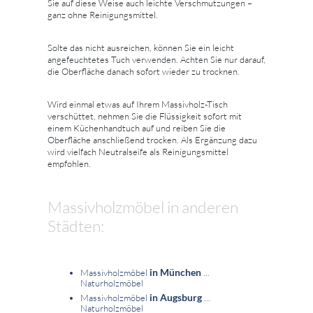
Sie auf diese Weise auch leichte Verschmutzungen –
ganz ohne Reinigungsmittel.
Solte das nicht ausreichen, können Sie ein leicht
angefeuchtetes Tuch verwenden. Achten Sie nur darauf,
die Oberfläche danach sofort wieder zu trocknen.
Wird einmal etwas auf Ihrem Massivholz-Tisch
verschüttet, nehmen Sie die Flüssigkeit sofort mit
einem Küchenhandtuch auf und reiben Sie die
Oberfläche anschließend trocken. Als Ergänzung dazu
wird vielfach Neutralseife als Reinigungsmittel
empfohlen.
Massivholzmöbel in anderen
Städten:
in München
Massivholzmöbel
...
Naturholzmöbel
in Augsburg
Massivholzmöbel
...
Naturholzmöbel