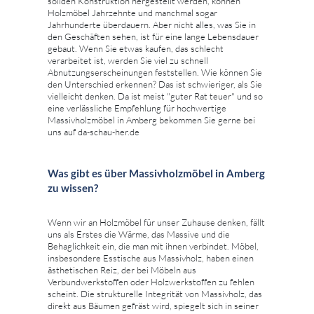
soliden Konstruktion hergestellt werden, können
Holzmöbel Jahrzehnte und manchmal sogar
Jahrhunderte überdauern. Aber nicht alles, was Sie in
den Geschäften sehen, ist für eine lange Lebensdauer
gebaut. Wenn Sie etwas kaufen, das schlecht
verarbeitet ist, werden Sie viel zu schnell
Abnutzungserscheinungen feststellen. Wie können Sie
den Unterschied erkennen? Das ist schwieriger, als Sie
vielleicht denken. Da ist meist "guter Rat teuer" und so
eine verlässliche Empfehlung für hochwertige
Massivholzmöbel in Amberg bekommen Sie gerne bei
uns auf da-schau-her.de
Was gibt es über Massivholzmöbel in Amberg
zu wissen?
Wenn wir an Holzmöbel für unser Zuhause denken, fällt
uns als Erstes die Wärme, das Massive und die
Behaglichkeit ein, die man mit ihnen verbindet. Möbel,
insbesondere Esstische aus Massivholz, haben einen
ästhetischen Reiz, der bei Möbeln aus
Verbundwerkstoffen oder Holzwerkstoffen zu fehlen
scheint. Die strukturelle Integrität von Massivholz, das
direkt aus Bäumen gefräst wird, spiegelt sich in seiner