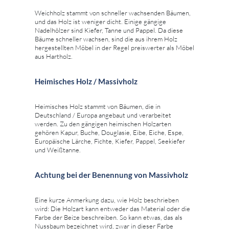
Weichholz stammt von schneller wachsenden Bäumen,
und das Holz ist weniger dicht. Einige gängige
Nadelhölzer sind Kiefer, Tanne und Pappel. Da diese
Bäume schneller wachsen, sind die aus ihrem Holz
hergestellten Möbel in der Regel preiswerter als Möbel
aus Hartholz.
Heimisches Holz / Massivholz
Heimisches Holz stammt von Bäumen, die in
Deutschland / Europa angebaut und verarbeitet
werden. Zu den gängigen heimischen Holzarten
gehören Kapur, Buche, Douglasie, Eibe, Eiche, Espe,
Europäische Lärche, Fichte, Kiefer, Pappel, Seekiefer
und Weißtanne.
Achtung bei der Benennung von Massivholz
Eine kurze Anmerkung dazu, wie Holz beschrieben
wird: Die Holzart kann entweder das Material oder die
Farbe der Beize beschreiben. So kann etwas, das als
Nussbaum bezeichnet wird, zwar in dieser Farbe