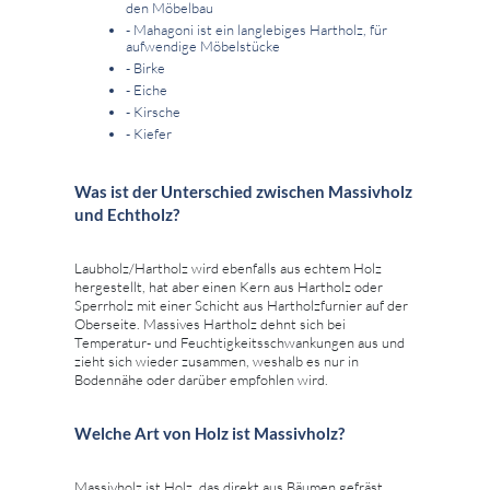
den Möbelbau
- Mahagoni ist ein langlebiges Hartholz, für
aufwendige Möbelstücke
- Birke
- Eiche
- Kirsche
- Kiefer
Was ist der Unterschied zwischen Massivholz
und Echtholz?
Laubholz/Hartholz wird ebenfalls aus echtem Holz
hergestellt, hat aber einen Kern aus Hartholz oder
Sperrholz mit einer Schicht aus Hartholzfurnier auf der
Oberseite. Massives Hartholz dehnt sich bei
Temperatur- und Feuchtigkeitsschwankungen aus und
zieht sich wieder zusammen, weshalb es nur in
Bodennähe oder darüber empfohlen wird.
Welche Art von Holz ist Massivholz?
Massivholz ist Holz, das direkt aus Bäumen gefräst