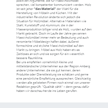
positiven Argumente, die für Massivholzmöbel
sprechen, viel kompetenter kommuniziert werden. Holz
"das Material"
ist seit jeher
der Wahl für die
Herstellung von Möbeln und Küchen. Mit der
industriellen Revolution änderte sich jedoch die
Situation für Holzmöbel. Alternative Materialien wie
Stahl, Kunststoff und Aluminium, die in der
Massenproduktion billiger sind als Holz, wurden auf den
Markt gebracht. Doch im Laufe der Jahre gewannen
Massivholzmöbel immer mehr an Bedeutung und auch
renomierte Möbeldesign halfen dabei, äußerst
formschöne und stylishe Massivholzmöbel auf den
Markt zu bringen. Möbel aus Holz haben etwas
Zeitloses an sich und sie sorgen für ein wesentlich
bessere Raumklima.
Bei uns empfehlen vornehmlich kleine und
mittelständische Unternehmer aus der Region Amberg
andere Unternehmer, die sie gut kennen, deren
Produkte oder Dienstleistung sie schätzen und gerne
eine persönliche Empfehlung aussprechen. Gleichzeitig
werden alle gelisteten Firmen noch einmal von unserer
Redaktion geprüft. "Qualität zählt" – denn genau dafür
haben wir da-schau-her.de ins Leben gerufen.