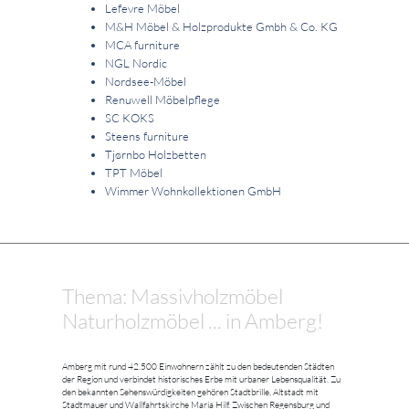
Lefevre Möbel
M&H Möbel & Holzprodukte Gmbh & Co. KG
MCA furniture
NGL Nordic
Nordsee-Möbel
Renuwell Möbelpflege
SC KOKS
Steens furniture
Tjørnbo Holzbetten
TPT Möbel
Wimmer Wohnkollektionen GmbH
Thema: Massivholzmöbel
Naturholzmöbel ... in Amberg!
Amberg mit rund 42.500 Einwohnern zählt zu den bedeutenden Städten
der Region und verbindet historisches Erbe mit urbaner Lebensqualität. Zu
den bekannten Sehenswürdigkeiten gehören Stadtbrille, Altstadt mit
Stadtmauer und Wallfahrtskirche Maria Hilf. Zwischen Regensburg und