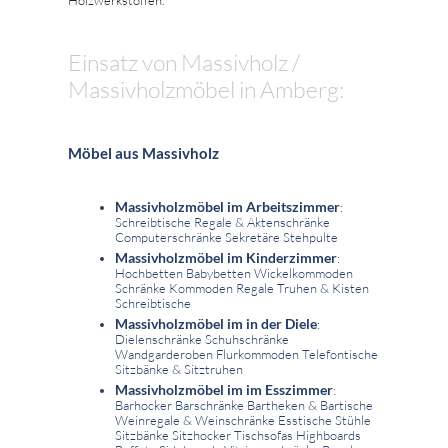
Einsatz von Massivholz /
Massivholzmöbel in Amberg:
Möbel aus Massivholz
Massivholzmöbel im Arbeitszimmer
:
Schreibtische Regale & Aktenschränke
Computerschränke Sekretäre Stehpulte
Massivholzmöbel im Kinderzimmer
:
Hochbetten Babybetten Wickelkommoden
Schränke Kommoden Regale Truhen & Kisten
Schreibtische
Massivholzmöbel im in der Diele
:
Dielenschränke Schuhschränke
Wandgarderoben Flurkommoden Telefontische
Sitzbänke & Sitztruhen
Massivholzmöbel im im Esszimmer
:
Barhocker Barschränke Bartheken & Bartische
Weinregale & Weinschränke Esstische Stühle
Sitzbänke Sitzhocker Tischsofas Highboards