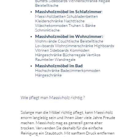
Buffets Sideboards Vitrinenschränke Regale
Beistelltische
Massivholzmöbel im Schlafzimmer
:
Massivholzbetten Schubladenbetten
Kleiderschränke Nachttische
Wäschekommoden Truhen & Bänke
Schminktische
Massivholzmöbel im Wohnzimmer:
:
Wohnwände Couchtische Beistelltische
Lowboards Wohnzimmerschränke Highboards
Vitrinen Sideboards Kommoden
Hängeschränke Bücherregale Vertikos
Raumteiler Wandregale
Massivholzmöbel im Bad
:
Hochschränke Badezimmerkommoden
Hängeschränke
Wie pflegt man Massivholz richtig ?
Solange man die Möbel richtig pflegt, kann Massivholz
enorm langlebig sein und Ihnen über viele Jahre Freude
machen. Massivholz mag es generell gerne eher
trocken. Verwenden Sie deshalb für die einfache
Reinigung ein Staubtuch. Mit sanftem Druck entfernen