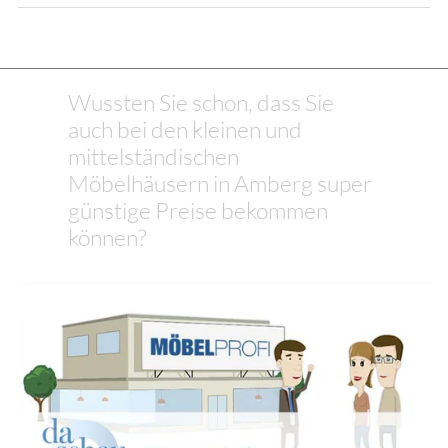
Wussten Sie schon, dass Sie
auch bei den kleinen und
mittelständischen
Möbelhäusern in Amberg super
günstige Preise bekommen
können?