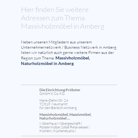
Hier finden Sie weitere
Adressen zum Thema
Massivholzmöbel in Amberg
Neben unseren Mitgliedern aus unserem
Unternehmernetzwerk / Business Netzwerk in Amberg
listen wir natürlich auch gerne weitere Firmen aus der
Massivholzmöbel,
Region zum Thema:
Naturholzmöbel in Amberg
.
Die Einrichtung Pröbster
GmbH & Co. KG
Hans-Dehn-Str. 24
92318 Neumarkt
für den Bereich Amberg
Massivholzmöbel, Massivmöbel,
Naturholzmöbel ...
Möbelhaus Möbelgeschäft |
Polstermöbel Sofas Relaxsessel |
Küchen | Küchenstudio |