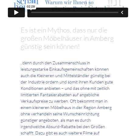
Es ist ein Mythos, dass nur die
großen Möbelhäuser in Amberg
günstig sein können!
, denn durch den Zusammenschluss in
leistungsstarke Einkaufsgemeinschaften können
auch die Kleineren und Mittelständler günstig bei
der Industrie ordern und somit ihren Kunden gute
Konditionen anbieten – und das ohne mit zeitlich
limitierten Fantasierabatten auf angebliche
Verkaufspreise zu werben. Oft bekommt man in
einem kleineren Möbelhaus in der Region Amberg
ohne verhandeln seine Wunscheinrichtung
günstiger angeboten, als man es durch
irgendwelche Absurd-Rabatte bei den Großen
schafft. Dazu gibt es auch weitere Filme auf