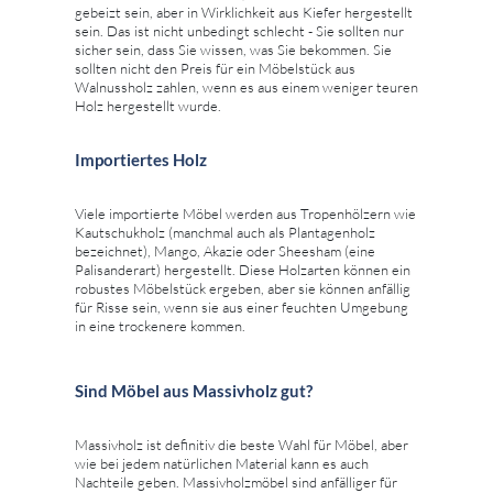
gebeizt sein, aber in Wirklichkeit aus Kiefer hergestellt
sein. Das ist nicht unbedingt schlecht - Sie sollten nur
sicher sein, dass Sie wissen, was Sie bekommen. Sie
sollten nicht den Preis für ein Möbelstück aus
Walnussholz zahlen, wenn es aus einem weniger teuren
Holz hergestellt wurde.
Importiertes Holz
Viele importierte Möbel werden aus Tropenhölzern wie
Kautschukholz (manchmal auch als Plantagenholz
bezeichnet), Mango, Akazie oder Sheesham (eine
Palisanderart) hergestellt. Diese Holzarten können ein
robustes Möbelstück ergeben, aber sie können anfällig
für Risse sein, wenn sie aus einer feuchten Umgebung
in eine trockenere kommen.
Sind Möbel aus Massivholz gut?
Massivholz ist definitiv die beste Wahl für Möbel, aber
wie bei jedem natürlichen Material kann es auch
Nachteile geben. Massivholzmöbel sind anfälliger für