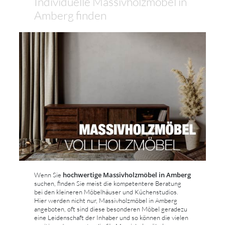
Individuelle Massivholzmöbel in
Amberg finden
hochwertige Massivholzmöbel in Amberg
Wenn Sie
suchen, finden Sie meist die kompetentere Beratung
bei den kleineren Möbelhäuser und Küchenstudios.
Hier werden nicht nur, Massivholzmöbel in Amberg
angeboten, oft sind diese besonderen Möbel geradezu
eine Leidenschaft der Inhaber und so können die vielen