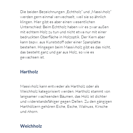
Die beiden Bezeichnungen „Echtholz“ und „Massivholz“
werden gern einmal verwechselt, weil sie so ähnlich
klingen. Hier gibt es aber einen wesentlichen
Unterschied: Beim Echtholz haben wir es zwar außen
mit echtem Holz zu tun und nicht etwa nur mit einer
bedruckten Oberfläche in Holzoptik. Der Kern aber
kann bspw. aus Kunststoff oder einer Spanplatte
bestehen. Hingegen beim Massivholz gibt es das nicht,
das besteht ganz und gar aus Holz, so wie es
gewachsen ist.
Hartholz
Massivholz kann entweder als Hartholz oder als
Weichholz kategorisiert werden. Hartholz stammt von
langsamer wachsenden Bäumen, das Holz ist dichter
und widerstandsfähiger gegen Dellen. Zu den gängigen
Harthölzern gehören Eiche, Esche, Walnuss, Kirsche
und Ahorn.
Weichholz