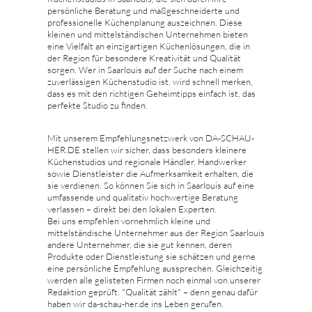
persönliche Beratung und maßgeschneiderte und
professionelle Küchenplanung auszeichnen. Diese
kleinen und mittelständischen Unternehmen bieten
eine Vielfalt an einzigartigen Küchenlösungen, die in
der Region für besondere Kreativität und Qualität
sorgen. Wer in Saarlouis auf der Suche nach einem
zuverlässigen Küchenstudio ist, wird schnell merken,
dass es mit den richtigen Geheimtipps einfach ist, das
perfekte Studio zu finden.
Mit unserem Empfehlungsnetzwerk von DA-SCHAU-
HER.DE stellen wir sicher, dass besonders kleinere
Küchenstudios und regionale Händler, Handwerker
sowie Dienstleister die Aufmerksamkeit erhalten, die
sie verdienen. So können Sie sich in Saarlouis auf eine
umfassende und qualitativ hochwertige Beratung
verlassen – direkt bei den lokalen Experten.
Bei uns empfehlen vornehmlich kleine und
mittelständische Unternehmer aus der Region Saarlouis
andere Unternehmer, die sie gut kennen, deren
Produkte oder Dienstleistung sie schätzen und gerne
eine persönliche Empfehlung aussprechen. Gleichzeitig
werden alle gelisteten Firmen noch einmal von unserer
Redaktion geprüft. "Qualität zählt" – denn genau dafür
haben wir da-schau-her.de ins Leben gerufen.