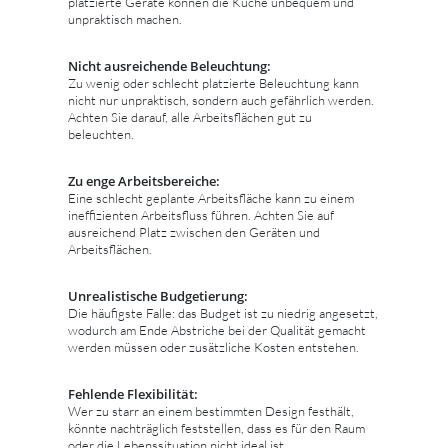
platzierte Geräte können die Küche unbequem und
unpraktisch machen.
Nicht ausreichende Beleuchtung:
Zu wenig oder schlecht platzierte Beleuchtung kann
nicht nur unpraktisch, sondern auch gefährlich werden.
Achten Sie darauf, alle Arbeitsflächen gut zu
beleuchten.
Zu enge Arbeitsbereiche:
Eine schlecht geplante Arbeitsfläche kann zu einem
ineffizienten Arbeitsfluss führen. Achten Sie auf
ausreichend Platz zwischen den Geräten und
Arbeitsflächen.
Unrealistische Budgetierung:
Die häufigste Falle: das Budget ist zu niedrig angesetzt,
wodurch am Ende Abstriche bei der Qualität gemacht
werden müssen oder zusätzliche Kosten entstehen.
Fehlende Flexibilität:
Wer zu starr an einem bestimmten Design festhält,
könnte nachträglich feststellen, dass es für den Raum
oder die Lebenssituation nicht ideal ist.