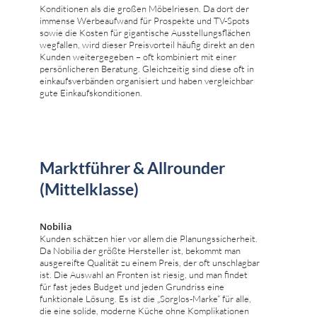
Konditionen als die großen Möbelriesen. Da dort der
immense Werbeaufwand für Prospekte und TV-Spots
sowie die Kosten für gigantische Ausstellungsflächen
wegfallen, wird dieser Preisvorteil häufig direkt an den
Kunden weitergegeben – oft kombiniert mit einer
persönlicheren Beratung. Gleichzeitig sind diese oft in
einkaufsverbänden organisiert und haben vergleichbar
gute Einkaufskonditionen.
Marktführer & Allrounder
(Mittelklasse)
Nobilia
Kunden schätzen hier vor allem die Planungssicherheit.
Da Nobilia der größte Hersteller ist, bekommt man
ausgereifte Qualität zu einem Preis, der oft unschlagbar
ist. Die Auswahl an Fronten ist riesig, und man findet
für fast jedes Budget und jeden Grundriss eine
funktionale Lösung. Es ist die „Sorglos-Marke“ für alle,
die eine solide, moderne Küche ohne Komplikationen