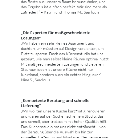
das Beste aus unserem Raum herauszuholen, und
das Ergebnis ist einfach perfekt. Wir sind mehr als
zufrieden!“ – Katrin und Thomas M., Saarlouis
„Die Experten für maßgeschneiderte
Lösungen“
„Wir haben ein sehr kleines Apartment und
dachten, wir müssten auf Design verzichten, um
Platz zu sparen. Doch das Küchenstudio hat uns
gezeigt, wie man selbst kleine Räume optimal nutzt.
Mit maßgeschneiderten Lösungen und cleveren
Stauraumideen ist unsere Küche nicht nur
funktional, sondern auch ein echter Hingucker.“ –
Nina S., Saarlouis
„Kompetente Beratung und schnelle
Lieferung“
„Wir wollten unsere Küche kurzfristig renovieren
und waren auf der Suche nach einem Studio, das
uns schnell, aber trotzdem mit hoher Qualität hilft.
Das Küchenstudio hat uns nicht enttäuscht – von
der Beratung über die Auswahl bis hin zur
schnellen Lieferung und Montage. Der Service war