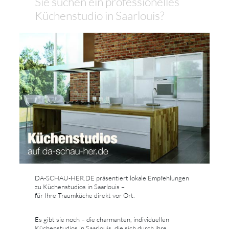
Sie suchen ein professionelles
Küchenstudio in Saarlouis?
DA-SCHAU-HER.DE präsentiert lokale Empfehlungen
zu Küchenstudios in Saarlouis –
für Ihre Traumküche direkt vor Ort.
Es gibt sie noch – die charmanten, individuellen
Küchenstudios in Saarlouis, die sich durch ihre