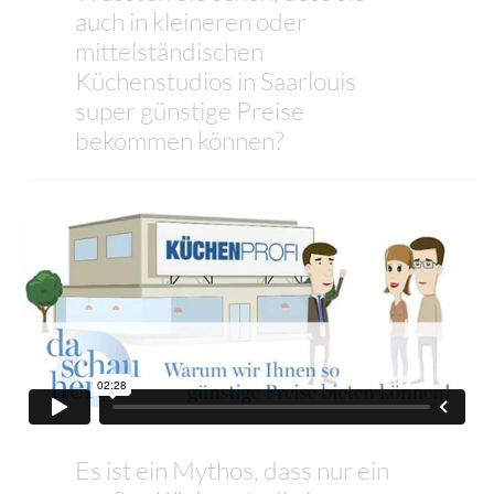
auch in kleineren oder
mittelständischen
Küchenstudios in Saarlouis
super günstige Preise
bekommen können?
Es ist ein Mythos, dass nur ein