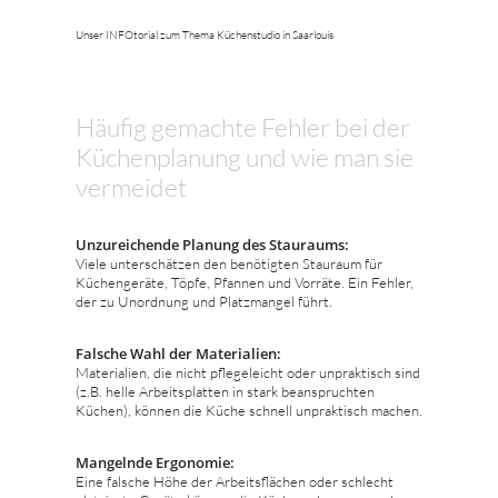
Unser INFOtorial zum Thema Küchenstudio in Saarlouis
Häufig gemachte Fehler bei der
Küchenplanung und wie man sie
vermeidet
Unzureichende Planung des Stauraums:
Viele unterschätzen den benötigten Stauraum für
Küchengeräte, Töpfe, Pfannen und Vorräte. Ein Fehler,
der zu Unordnung und Platzmangel führt.
Falsche Wahl der Materialien:
Materialien, die nicht pflegeleicht oder unpraktisch sind
(z.B. helle Arbeitsplatten in stark beanspruchten
Küchen), können die Küche schnell unpraktisch machen.
Mangelnde Ergonomie:
Eine falsche Höhe der Arbeitsflächen oder schlecht