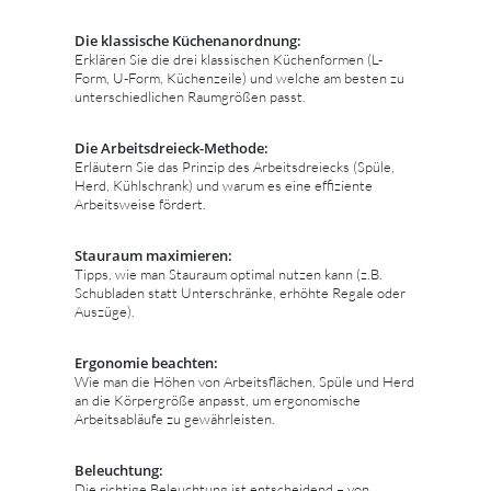
Die klassische Küchenanordnung:
Erklären Sie die drei klassischen Küchenformen (L-
Form, U-Form, Küchenzeile) und welche am besten zu
unterschiedlichen Raumgrößen passt.
Die Arbeitsdreieck-Methode:
Erläutern Sie das Prinzip des Arbeitsdreiecks (Spüle,
Herd, Kühlschrank) und warum es eine effiziente
Arbeitsweise fördert.
Stauraum maximieren:
Tipps, wie man Stauraum optimal nutzen kann (z.B.
Schubladen statt Unterschränke, erhöhte Regale oder
Auszüge).
Ergonomie beachten:
Wie man die Höhen von Arbeitsflächen, Spüle und Herd
an die Körpergröße anpasst, um ergonomische
Arbeitsabläufe zu gewährleisten.
Beleuchtung:
Die richtige Beleuchtung ist entscheidend – von