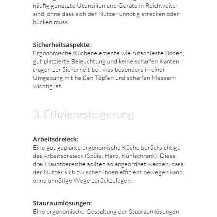
häufig genutzte Utensilien und Geräte in Reichweite
sind, ohne dass sich der Nutzer unnötig strecken oder
bücken muss.
Sicherheitsaspekte:
Ergonomische Küchenelemente wie rutschfeste Böden,
gut platzierte Beleuchtung und keine scharfen Kanten
tragen zur Sicherheit bei, was besonders in einer
Umgebung mit heißen Töpfen und scharfen Messern
wichtig ist.
3. Effizienzsteigerung
Arbeitsdreieck:
Eine gut geplante ergonomische Küche berücksichtigt
das Arbeitsdreieck (Spüle, Herd, Kühlschrank). Diese
drei Hauptbereiche sollten so angeordnet werden, dass
der Nutzer sich zwischen ihnen effizient bewegen kann,
ohne unnötige Wege zurückzulegen.
Stauraumlösungen:
Eine ergonomische Gestaltung der Stauraumlösungen