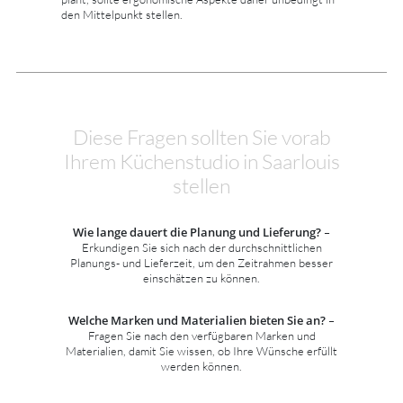
den Mittelpunkt stellen.
Diese Fragen sollten Sie vorab
Ihrem Küchenstudio in Saarlouis
stellen
Wie lange dauert die Planung und Lieferung?
–
Erkundigen Sie sich nach der durchschnittlichen
Planungs- und Lieferzeit, um den Zeitrahmen besser
einschätzen zu können.
Welche Marken und Materialien bieten Sie an?
–
Fragen Sie nach den verfügbaren Marken und
Materialien, damit Sie wissen, ob Ihre Wünsche erfüllt
werden können.