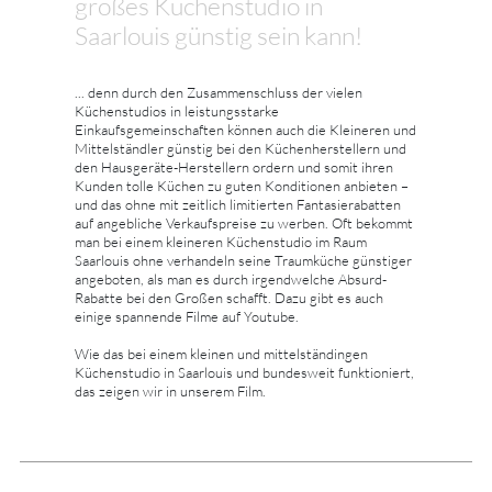
großes Küchenstudio in
Saarlouis günstig sein kann!
... denn durch den Zusammenschluss der vielen
Küchenstudios in leistungsstarke
Einkaufsgemeinschaften können auch die Kleineren und
Mittelständler günstig bei den Küchenherstellern und
den Hausgeräte-Herstellern ordern und somit ihren
Kunden tolle Küchen zu guten Konditionen anbieten –
und das ohne mit zeitlich limitierten Fantasierabatten
auf angebliche Verkaufspreise zu werben. Oft bekommt
man bei einem kleineren Küchenstudio im Raum
Saarlouis ohne verhandeln seine Traumküche günstiger
angeboten, als man es durch irgendwelche Absurd-
Rabatte bei den Großen schafft. Dazu gibt es auch
einige spannende Filme auf Youtube.
Wie das bei einem kleinen und mittelständingen
Küchenstudio in Saarlouis und bundesweit funktioniert,
das zeigen wir in unserem Film.