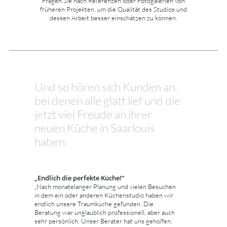
Fragen Sie nach Referenzen oder Fotogalerien von
früheren Projekten, um die Qualität des Studios und
dessen Arbeit besser einschätzen zu können.
Und so hören sich Kunden an,
bei denen alle glatt lief und die
jetzt viel Freude an ihrer
neuen Küche in Saarlouis
haben.
„Endlich die perfekte Küche!“
„Nach monatelanger Planung und vielen Besuchen
in dem ein oder anderen Küchenstudio haben wir
endlich unsere Traumküche gefunden. Die
Beratung war unglaublich professionell, aber auch
sehr persönlich. Unser Berater hat uns geholfen,