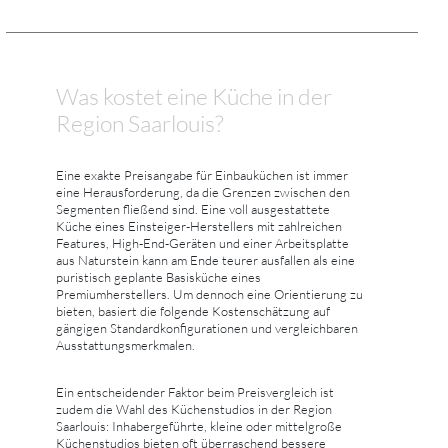
Was kostet eine Küche in der
Region Saarlouis?
Eine exakte Preisangabe für Einbauküchen ist immer
eine Herausforderung, da die Grenzen zwischen den
Segmenten fließend sind. Eine voll ausgestattete
Küche eines Einsteiger-Herstellers mit zahlreichen
Features, High-End-Geräten und einer Arbeitsplatte
aus Naturstein kann am Ende teurer ausfallen als eine
puristisch geplante Basisküche eines
Premiumherstellers. Um dennoch eine Orientierung zu
bieten, basiert die folgende Kostenschätzung auf
gängigen Standardkonfigurationen und vergleichbaren
Ausstattungsmerkmalen.
Ein entscheidender Faktor beim Preisvergleich ist
zudem die Wahl des Küchenstudios in der Region
Saarlouis: Inhabergeführte, kleine oder mittelgroße
Küchenstudios bieten oft überraschend bessere