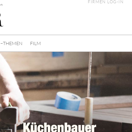
FIRMEN LOG-IN
en
I−THEMEN
FILM