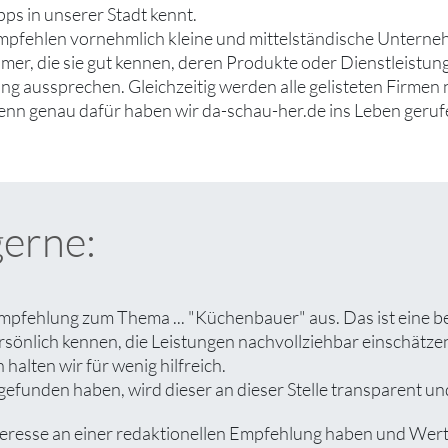
ps in unserer Stadt kennt.
mpfehlen vornehmlich kleine und mittelständische Untern
er, die sie gut kennen, deren Produkte oder Dienstleistung
g aussprechen. Gleichzeitig werden alle gelisteten Firmen 
denn genau dafür haben wir da-schau-her.de ins Leben geruf
gerne:
mpfehlung zum Thema ... "Küchenbauer" aus. Das ist eine b
rsönlich kennen, die Leistungen nachvollziehbar einschät
halten wir für wenig hilfreich.
funden haben, wird dieser an dieser Stelle transparent und
sse an einer redaktionellen Empfehlung haben und Wert auf