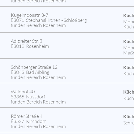
für den Bereich Rosenheim
Kugelmoosstr. 3-7
Küch
83071 Stephanskirchen - Schloßberg
Möbel
für den Bereich Rosenheim
Küch
Adlzreiter Str. 8
Küch
83012 Rosenheim
Möbe
Maßm
Schönberger Straße 12
Küch
83043 Bad Aibling
Küch
für den Bereich Rosenheim
Waldhof 40
Küch
83365 Nussdorf
Küch
für den Bereich Rosenheim
Römer Straße 4
Küch
83527 Kirchdorf
Schre
für den Bereich Rosenheim