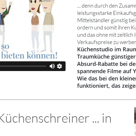
... denn durch den Zusam
leistungsstarke Einkaufs
Mittelständler günstig be
ordern und somit ihren K
und das ohne mit zeitlich 
Verkaufspreise zu werben
Küchenstudio im Raum
Traumküche günstiger
Absurd-Rabatte bei den
spannende Filme auf 
Wie das bei den klein
funktioniert, das zeig
chenschreiner ... in