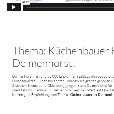
Thema: Küchenbauer Kü
Delmenhorst!
Delmenhorst mit rund 82.000 Einwohnern zählt zu den bedeutende
Lebensqualität. Zu den bekannten Sehenswürdigkeiten gehören N
Zwischen Bremen und Oldenburg gelegen, steht Delmenhorst für ku
Identität und Tradition. In Delmenhorst legt man Wert auf Qualitä
Küchenbauer in Delmenh
ist eine gute Empfehlung zum Thema: