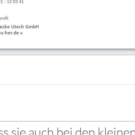
21 - 12 03 41
ofil:
necke Utech GmbH
u-her.de »
s sie auch bei den kleine