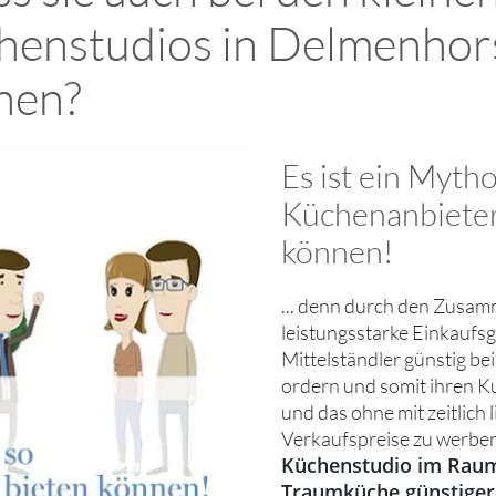
henstudios in Delmenhors
nen?
Es ist ein Myth
Küchenanbieter
können!
... denn durch den Zusam
leistungsstarke Einkaufs
Mittelständler günstig be
ordern und somit ihren K
und das ohne mit zeitlich 
Verkaufspreise zu werben
Küchenstudio im Raum
Traumküche günstiger