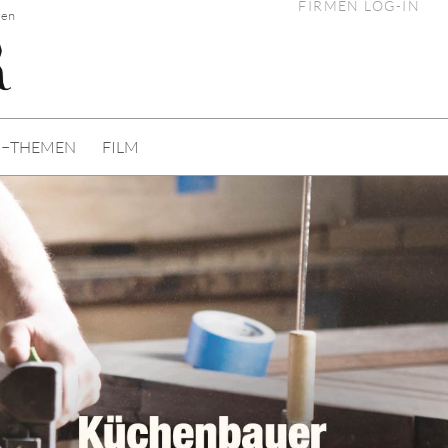
FIRMEN LOG-IN
gen
I−THEMEN
FILM