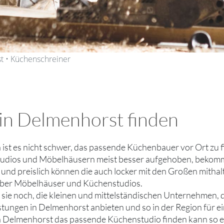
t • Küchenschreiner
in Delmenhorst finden
h ist es nicht schwer, das passende Küchenbauer vor Ort zu
dios und Möbelhäusern meist besser aufgehoben, bekommt e
und preislich können die auch locker mit den Großen mithal
 über Möbelhäuser und Küchenstudios.
bt sie noch, die kleinen und mittelständischen Unternehmen,
stungen in Delmenhorst anbieten und so in der Region für e
n Delmenhorst das passende Küchenstudio finden kann so e