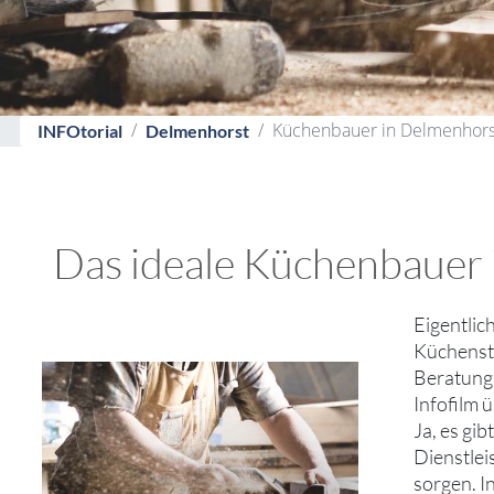
Küchenbauer in Delmenhors
INFOtorial
Delmenhorst
Das ideale Küchenbauer 
Eigentlic
Küchenstu
Beratung 
Infofilm
Ja, es gi
Dienstlei
sorgen. I