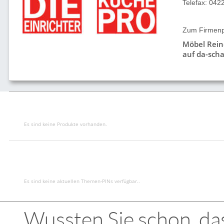
Telefax: 042
Zum Firmenpr
Möbel Rei
auf da-scha
Es sind keine Produkte vorhanden.
Es sind keine aktuellen Themen-PINs verfügbar..
Wussten Sie schon, das