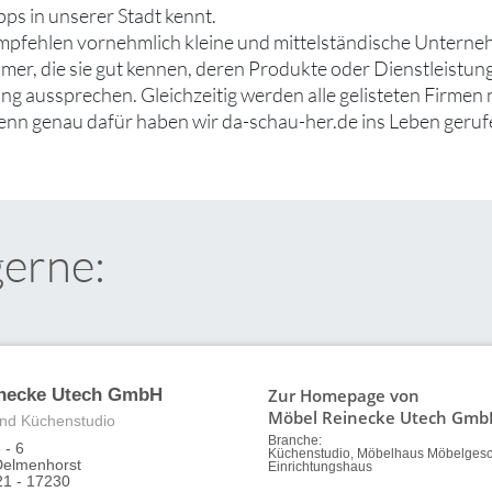
ps in unserer Stadt kennt.
mpfehlen vornehmlich kleine und mittelständische Untern
er, die sie gut kennen, deren Produkte oder Dienstleistung
g aussprechen. Gleichzeitig werden alle gelisteten Firmen 
denn genau dafür haben wir da-schau-her.de ins Leben geruf
gerne:
Zur Homepage von
inecke Utech GmbH
Möbel Reinecke Utech Gmb
nd Küchenstudio
Branche:
 - 6
Küchenstudio, Möbelhaus Möbelgesc
Delmenhorst
Einrichtungshaus
21 - 17230