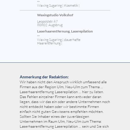
...
Waxing Sugaring | Kosmetik |
Waxingstudio Volkshof
Leopoldstr. 67
80802 Augsbrug
Laserhaarentfernung, Laserepilation
...
Waxing Sugaring | dauerhafte
Haarentfernung |
Anmerkung der Redaktion:
Wir haben nicht den Anspruch wirklich umfassend alle
Firmen aus der Region Ulm, Neu-Ulm zum Thema ...
Laserhaarentfernung Laserepilation ... hier zu listen.
Das Fehlen einzelner Firmen kann entweder daran
liegen, dass wir das ein oder andere Unternehmen noch
nicht entdeckt haben oder wir bestimmte Firmen
einfach nicht guten Gewissens empfehlen möchten.
Sollten Sie Inhaber eines der zuverlässigen
Unternehmen im Raum Ulm, Neu-Ulm zum Thema:
Laserhaarentfernung Laserepilation ... sein und Sie sich