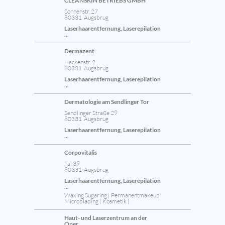
CLEANSKIN BETRIEBS GMBH
Sonnenstr. 27
80331 Augsbrug
Laserhaarentfernung, Laserepilation
...
Dermazent
Hackenstr. 2
80331 Augsbrug
Laserhaarentfernung, Laserepilation
...
Dermatologie am Sendlinger Tor
Sendlinger Straße 29
80331 Augsbrug
Laserhaarentfernung, Laserepilation
...
Corpovitalis
Tal 39
80331 Augsbrug
Laserhaarentfernung, Laserepilation
...
Waxing Sugaring | Permanentmakeup
Microblading | Kosmetik |
Haut- und Laserzentrum an der
Oper