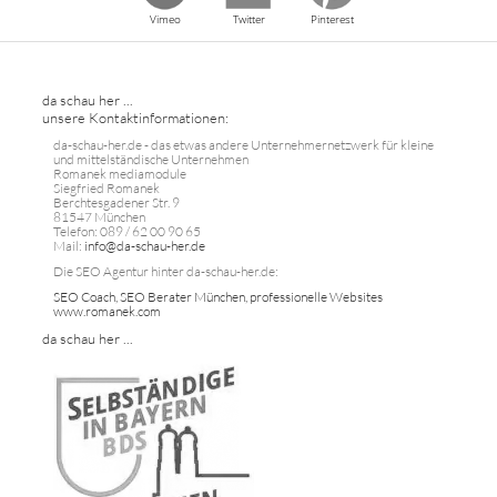
Vimeo
Twitter
Pinterest
da schau her ...
unsere Kontaktinformationen:
da-schau-her.de - das etwas andere Unternehmernetzwerk für kleine
und mittelständische Unternehmen
Romanek mediamodule
Siegfried Romanek
Berchtesgadener Str. 9
81547 München
Telefon: 089 / 62 00 90 65
Mail:
info@da-schau-her.de
Die SEO Agentur hinter da-schau-her.de:
SEO Coach, SEO Berater München, professionelle Websites
www.romanek.com
da schau her ...