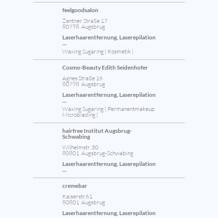
feelgoodsalon
Zentner Straße 17
80798 Augsbrug
Laserhaarentfernung, Laserepilation
...
Waxing Sugaring | Kosmetik |
Cosmo-Beauty Edith Seidenhofer
Agnes Straße 16
80798 Augsbrug
Laserhaarentfernung, Laserepilation
...
Waxing Sugaring | Permanentmakeup
Microblading |
hairfree Institut Augsbrug-
Schwabing
Wilhelmstr. 30
80801 Augsbrug-Schwabing
Laserhaarentfernung, Laserepilation
...
cremebar
Kaiserstr.61
80801 Augsbrug
Laserhaarentfernung, Laserepilation