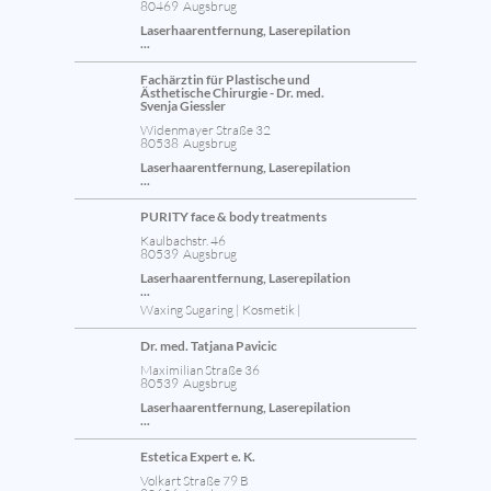
80469 Augsbrug
Laserhaarentfernung, Laserepilation
...
Fachärztin für Plastische und
Ästhetische Chirurgie - Dr. med.
Svenja Giessler
Widenmayer Straße 32
80538 Augsbrug
Laserhaarentfernung, Laserepilation
...
PURITY face & body treatments
Kaulbachstr. 46
80539 Augsbrug
Laserhaarentfernung, Laserepilation
...
Waxing Sugaring | Kosmetik |
Dr. med. Tatjana Pavicic
Maximilian Straße 36
80539 Augsbrug
Laserhaarentfernung, Laserepilation
...
Estetica Expert e. K.
Volkart Straße 79 B