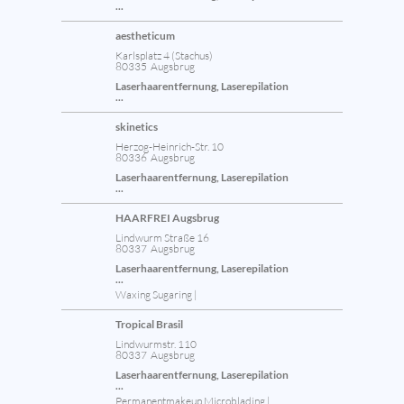
...
aestheticum
Karlsplatz 4 (Stachus)
80335 Augsbrug
Laserhaarentfernung, Laserepilation
...
skinetics
Herzog-Heinrich-Str. 10
80336 Augsbrug
Laserhaarentfernung, Laserepilation
...
HAARFREI Augsbrug
Lindwurm Straße 16
80337 Augsbrug
Laserhaarentfernung, Laserepilation
...
Waxing Sugaring |
Tropical Brasil
Lindwurmstr. 110
80337 Augsbrug
Laserhaarentfernung, Laserepilation
...
Permanentmakeup Microblading |