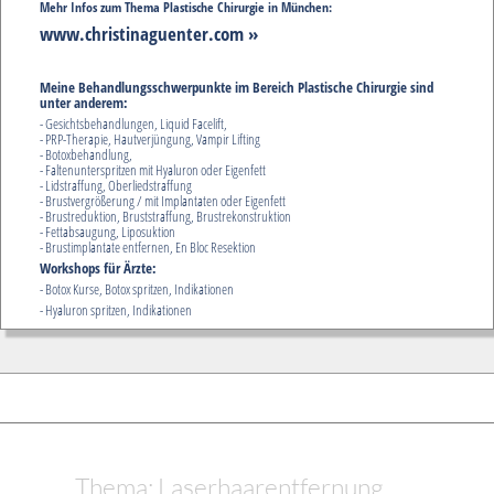
Mehr Infos zum Thema Plastische Chirurgie in München:
www.christinaguenter.com »
Meine Behandlungsschwerpunkte im Bereich Plastische Chirurgie sind
unter anderem:
- Gesichtsbehandlungen, Liquid Facelift,
- PRP-Therapie, Hautverjüngung, Vampir Lifting
- Botoxbehandlung,
- Faltenunterspritzen mit Hyaluron oder Eigenfett
- Lidstraffung, Oberliedstraffung
- Brustvergrößerung / mit Implantaten oder Eigenfett
- Brustreduktion, Bruststraffung, Brustrekonstruktion
- Fettabsaugung, Liposuktion
- Brustimplantate entfernen, En Bloc Resektion
Workshops für Ärzte:
- Botox Kurse, Botox spritzen, Indikationen
- Hyaluron spritzen, Indikationen
Thema: Laserhaarentfernung