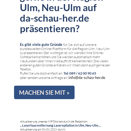
Ulm, Neu-Ulm auf
da-schau-her.de
präsentieren?
Es gibt viele gute Gründe
für Sie, sich auf unsrere
bundesweiten Online-Plattform für die Region Ulm, Neu-Ulm
zu präsentieren. Der wichtigst ist, wir werden Ihre Online-
Sichtbarkeit erhöhen und Sie werden automatisch mehr
Neukunden über Ihren Webauftritt kennenlernen! Die vielen
anderen guten Gründe erklären wir Ihnen dann auch gerne per
Telefon.
Rufen Sie uns doch einfach an:
Tel: 089 / 62 00 90 65
info@da-schau-her.de
oder senden uns eine Anfrage an:
MACHEN SIE MIT »
Aktualisierung unseres INFOtorials durch die Redaktion:
... Laserhaarentfernung Laserepilation in Ulm, Neu-Ulm ...
Aktualisierung am 08.08.2026 durch: