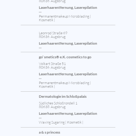
80636 Augsbrug
Laserhaarentfernung, Laserepilation
...
Permanentmakeup Microblading |
Kosmetik |
Leonrod Straße 69
80636 Augsbrug
Laserhaarentfernung, Laserepilation
...
go’ smetics® e.K. cosmetics to go
Volkart Straße 51
80636 Augsbrug
Laserhaarentfernung, Laserepilation
...
Permanentmakeup Microblading |
Kosmetik |
Dermatologie im Schloßpalais
Südliches Schloßrondell 1
80638 Augsbrug
Laserhaarentfernung, Laserepilation
...
Waxing Sugaring | Kosmetik |
a & s princess