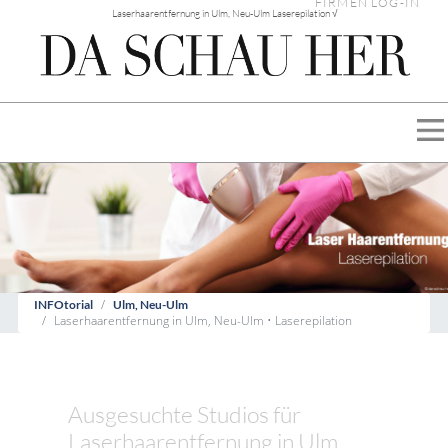
FIRMEN LOG-IN
Laserhaarentfernung in Ulm, Neu-Ulm Laserepilation √
INFOtorial
Ulm, Neu-Ulm
Laserhaarentfernung in Ulm, Neu-Ulm • Laserepilation
Ausgesuchte Studios für
Laserhaarentfernung in Ulm,