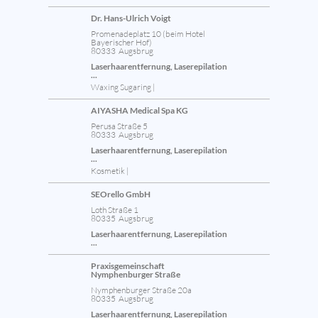
Dr. Hans-Ulrich Voigt
Promenadeplatz 10 (beim Hotel
Bayerischer Hof)
80333 Augsbrug
Laserhaarentfernung, Laserepilation
...
Waxing Sugaring |
AIYASHA Medical Spa KG
Perusa Straße 5
80333 Augsbrug
Laserhaarentfernung, Laserepilation
...
Kosmetik |
SEOrello GmbH
Loth Straße 1
80335 Augsbrug
Laserhaarentfernung, Laserepilation
...
Praxisgemeinschaft
Nymphenburger Straße
Nymphenburger Straße 20a
80335 Augsbrug
Laserhaarentfernung, Laserepilation