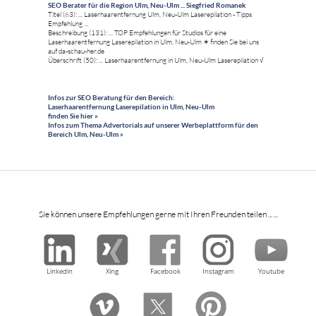
SEO Berater für die Region Ulm, Neu-Ulm ... Siegfried Romanek
Titel (63): ... Laserhaarentfernung Ulm, Neu-Ulm Laserepilation - Tipps
Empfehlung ...
Beschreibung (131): ... TOP Empfehlungen für Studios für eine
Laserhaarentfernung Laserepilation in Ulm, Neu-Ulm ✶ finden Sie bei uns
auf da-schau-her.de
Überschrift (50): ... Laserhaarentfernung in Ulm, Neu-Ulm Laserepilation √
Infos zur SEO Beratung für den Bereich:
Laserhaarentfernung Laserepilation in Ulm, Neu-Ulm
finden Sie hier »
Infos zum Thema Advertorials auf unserer Werbeplattform für den
Bereich Ulm, Neu-Ulm »
Sie können unsere Empfehlungen gerne mit Ihren Freunden teilen ... ...
Linkedin
Xing
Facebook
Instagram
Youtube