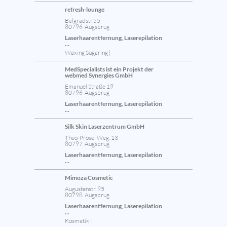
refresh-lounge
Belgradstr.55
80796 Augsbrug
Laserhaarentfernung, Laserepilation
...
Waxing Sugaring |
MedSpecialists ist ein Projekt der
webmed Synergies GmbH
Emanuel Straße 19
80796 Augsbrug
Laserhaarentfernung, Laserepilation
...
Silk Skin Laserzentrum GmbH
Theo-Prosel Weg. 13
80797 Augsbrug
Laserhaarentfernung, Laserepilation
...
Mimoza Cosmetic
Augustenstr. 95
80798 Augsbrug
Laserhaarentfernung, Laserepilation
...
Kosmetik |