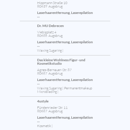
Hippmann Straße 10
80639 Augsbrug
Laserhaarentfernung, Laserepilation
...
Dr. MU Debrecen
Viebigplatz 4
80686 Augsbrug
Laserhaarentfernung, Laserepilation
...
Waxing Sugaring |
Das kleine Wohlness Figur- und
Kosmetikstudio
Agnes-Bernauer-Str. 87
80687 Augsbrug
Laserhaarentfernung, Laserepilation
...
Waxing Sugaring | Permanentmakeup
Microblading |
4ustyle
Fürstenrieder Str. 11
80687 Augsbrug
Laserhaarentfernung, Laserepilation
...
Kosmetik |