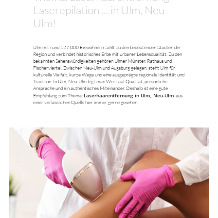
Laserepilation ... in Ulm, Neu-
Ulm!
Ulm mit rund 127.000 Einwohnern zählt zu den bedeutenden Städten der
Region und verbindet historisches Erbe mit urbaner Lebensqualität. Zu den
bekannten Sehenswürdigkeiten gehören Ulmer Münster, Rathaus und
Fischerviertel. Zwischen Neu-Ulm und Augsburg gelegen, steht Ulm für
kulturelle Vielfalt, kurze Wege und eine ausgeprägte regionale Identität und
Tradition. In Ulm, Neu-Ulm legt man Wert auf Qualität, persönliche
Ansprache und ein authentisches Miteinander. Deshalb ist eine gute
Laserhaarentfernung in Ulm, Neu-Ulm
Empfehlung zum Thema:
aus
einer verlässlichen Quelle hier immer gerne gesehen.