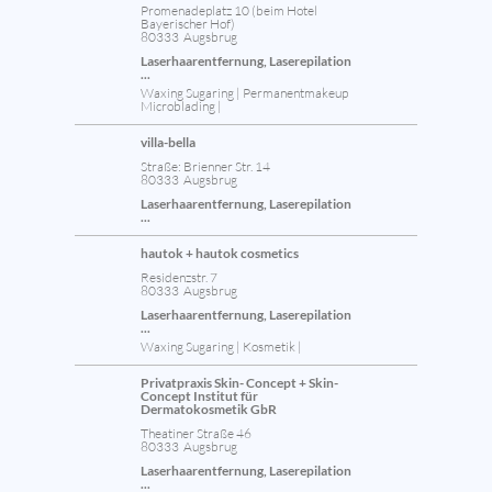
Promenadeplatz 10 (beim Hotel
Bayerischer Hof)
80333 Augsbrug
Laserhaarentfernung, Laserepilation
...
Waxing Sugaring | Permanentmakeup
Microblading |
villa-bella
Straße: Brienner Str. 14
80333 Augsbrug
Laserhaarentfernung, Laserepilation
...
hautok + hautok cosmetics
Residenzstr. 7
80333 Augsbrug
Laserhaarentfernung, Laserepilation
...
Waxing Sugaring | Kosmetik |
Privatpraxis Skin- Concept + Skin-
Concept Institut für
Dermatokosmetik GbR
Theatiner Straße 46
80333 Augsbrug
Laserhaarentfernung, Laserepilation
...