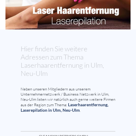
Hier finden Sie weitere
Adressen zum Thema
Laserhaarentfernung in Ulm,
Neu-Ulm
Neben unseren Mitgliedern aus unserem
Unternehmernetzwerk / Business Netzwerk in Ulm,
Neu-Ulm listen wir natürlich auch gerne weitere Firmen
Laserhaarentfernung,
aus der Region zum Thema:
Laserepilation in Ulm, Neu-Ulm
.