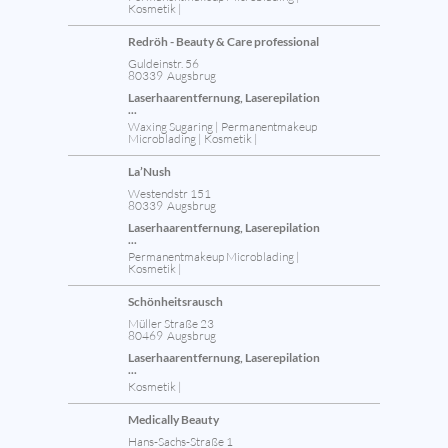
Kosmetik |
Redröh - Beauty & Care professional
Guldeinstr. 56
80339 Augsbrug
Laserhaarentfernung, Laserepilation
...
Waxing Sugaring | Permanentmakeup
Microblading | Kosmetik |
La’Nush
Westendstr 151
80339 Augsbrug
Laserhaarentfernung, Laserepilation
...
Permanentmakeup Microblading |
Kosmetik |
Schönheitsrausch
Müller Straße 23
80469 Augsbrug
Laserhaarentfernung, Laserepilation
...
Kosmetik |
Medically Beauty
Hans-Sachs-Straße 1