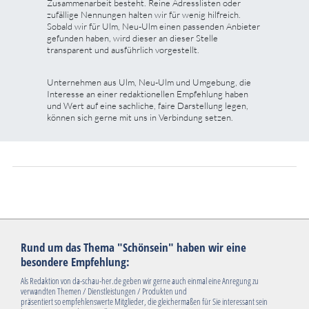
Zusammenarbeit besteht. Reine Adresslisten oder
zufällige Nennungen halten wir für wenig hilfreich.
Sobald wir für Ulm, Neu-Ulm einen passenden Anbieter
gefunden haben, wird dieser an dieser Stelle
transparent und ausführlich vorgestellt.
Unternehmen aus Ulm, Neu-Ulm und Umgebung, die
Interesse an einer redaktionellen Empfehlung haben
und Wert auf eine sachliche, faire Darstellung legen,
können sich gerne mit uns in Verbindung setzen.
Rund um das Thema "Schönsein" haben wir eine
besondere Empfehlung:
Als Redaktion von da-schau-her.de geben wir gerne auch einmal eine Anregung zu
verwandten Themen / Dienstleistungen / Produkten und
präsentiert so empfehlenswerte Mitglieder, die gleichermaßen für Sie interessant sein