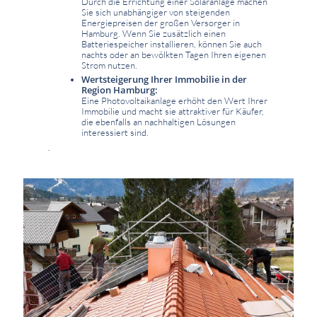
Durch die Errichtung einer Solaranlage machen
Sie sich unabhängiger von steigenden
Energiepreisen der großen Versorger in
Hamburg. Wenn Sie zusätzlich einen
Batteriespeicher installieren, können Sie auch
nachts oder an bewölkten Tagen Ihren eigenen
Strom nutzen.
Wertsteigerung Ihrer Immobilie in der
Region Hamburg:
Eine Photovoltaikanlage erhöht den Wert Ihrer
Immobilie und macht sie attraktiver für Käufer,
die ebenfalls an nachhaltigen Lösungen
interessiert sind.
.