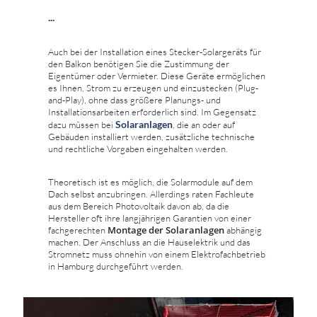
...
Auch bei der Installation eines Stecker-Solargeräts für
den Balkon benötigen Sie die Zustimmung der
Eigentümer oder Vermieter. Diese Geräte ermöglichen
es Ihnen, Strom zu erzeugen und einzustecken (Plug-
and-Play), ohne dass größere Planungs- und
Installationsarbeiten erforderlich sind. Im Gegensatz
Solaranlagen
dazu müssen bei
, die an oder auf
Gebäuden installiert werden, zusätzliche technische
und rechtliche Vorgaben eingehalten werden.
Theoretisch ist es möglich, die Solarmodule auf dem
Dach selbst anzubringen. Allerdings raten Fachleute
aus dem Bereich Photovoltaik davon ab, da die
Hersteller oft ihre langjährigen Garantien von einer
Montage der Solaranlagen
fachgerechten
abhängig
machen. Der Anschluss an die Hauselektrik und das
Stromnetz muss ohnehin von einem Elektrofachbetrieb
in Hamburg durchgeführt werden.