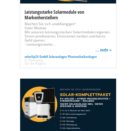
Leistungsstarke Solarmodule von
Markenherstellern
Machen Sie sich unabhängiger!
Solar-Module
Mit unseren leistungsstarken Solarmodulen eigenen
Strom produzieren, Emissionen senken und bares
Geld sparen.
- Leistungsstarke…
... mehr »
solarUp24 GmbH Solaranlagen Photovoltaikanlagen
in Straubing
für die Region