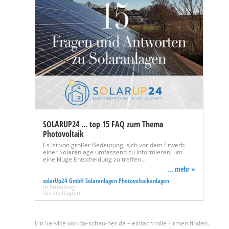
SOLARUP24 ... top 15 FAQ zum Thema
Photovoltaik
Es ist von großer Bedeutung, sich vor dem Erwerb
einer Solaranlage umfassend zu informieren, um
eine kluge Entscheidung zu treffen…
... mehr »
solarUp24 GmbH Solaranlagen Photovoltaikanlagen
in Straubing
für die Region
Ein Service von da-schau-her.de – einfach tolle Firmen finden.