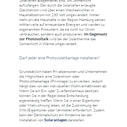
Solarzellen ausgestattet sind, um Sonnenlicht
aufzufangen. Der durch die Solarzellen erzeugte
Gleichstrom wird über einen Wechselrichter in
Haushaltsstrom mit 230 Volt umgewandelt. Immer
mehr private Haushalte in der Region Hamburg setzen
mittlerweile auf erneuerbare Energien und werden zu
sogenannten Prosumern, da sie nicht nur Strom
Im Gegensatz
verbrauchen, sondern auch produzieren.
zur Photovoltaik
wird bei der Solarthermie das
Sonnenlicht in Wärme umgewandelt.
Darf jeder eine Photovolatikanlage installieren?
Grundsätzlich haben Privatpersonen und Unternehmen
die Möglichkeit, eine Solarstrom- oder
Photovoltaikanlage (PV-Anlage) zu erwerben. Jedoch
hängt dies von den individuellen Wohnverhältnissen ab:
Wenn Sie ein Ein- oder Zweifamilienhaus besitzen,
können Sie in der Regel diese Entscheidung
eigenständig treffen. Wenn Sie in einer Eigentums-
oder Mietwohnung leben, ist die Zustimmung der
(Mit-)Eigentümer oder Vermieter erforderlich. Zudem
kann der Denkmalschutz ein Hindernis bei der
Solaranlagen
Installation von
darstellen.