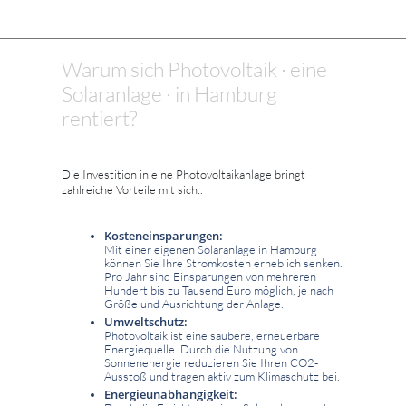
Warum sich Photovoltaik · eine
Solaranlage · in Hamburg
rentiert?
Die Investition in eine Photovoltaikanlage bringt
zahlreiche Vorteile mit sich:.
Kosteneinsparungen:
Mit einer eigenen Solaranlage in Hamburg
können Sie Ihre Stromkosten erheblich senken.
Pro Jahr sind Einsparungen von mehreren
Hundert bis zu Tausend Euro möglich, je nach
Größe und Ausrichtung der Anlage.
Umweltschutz:
Photovoltaik ist eine saubere, erneuerbare
Energiequelle. Durch die Nutzung von
Sonnenenergie reduzieren Sie Ihren CO2-
Ausstoß und tragen aktiv zum Klimaschutz bei.
Energieunabhängigkeit: