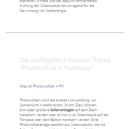
stärkeren Windes und der dadurch effizienteren
Kühlung der Solarmodule hervorragend für die
Gewinnung von Solarenergie.
Die wichtigsten Infos zum Thema
"Photovoltaik in Hamburg":
Was ist Photovoltaik = PV
Photovoltaik nutzt die direkte Umwandlung von
Sonnenlicht in elektrischen Strom. Dazu können
Solaranlagen
entweder größere
auf dem Dach
installiert werden oder ein bis zwei Solarmodule auf der
Terrasse oder dem Balkon montiert werden. Eine
Photovoltaikanlage besteht aus Solarmodulen, die mit