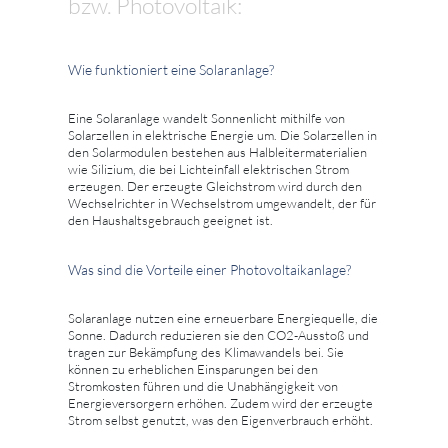
bzw. Photovoltaik:
Wie funktioniert eine Solaranlage?
Eine Solaranlage wandelt Sonnenlicht mithilfe von
Solarzellen in elektrische Energie um. Die Solarzellen in
den Solarmodulen bestehen aus Halbleitermaterialien
wie Silizium, die bei Lichteinfall elektrischen Strom
erzeugen. Der erzeugte Gleichstrom wird durch den
Wechselrichter in Wechselstrom umgewandelt, der für
den Haushaltsgebrauch geeignet ist.
Was sind die Vorteile einer Photovoltaikanlage?
Solaranlage nutzen eine erneuerbare Energiequelle, die
Sonne. Dadurch reduzieren sie den CO2-Ausstoß und
tragen zur Bekämpfung des Klimawandels bei. Sie
können zu erheblichen Einsparungen bei den
Stromkosten führen und die Unabhängigkeit von
Energieversorgern erhöhen. Zudem wird der erzeugte
Strom selbst genutzt, was den Eigenverbrauch erhöht.