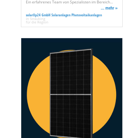
Ein erfahrenes Team von Spezialisten im Bereich…
... mehr »
solarUp24 GmbH Solaranlagen Photovoltaikanlagen
in Straubing
für die Region