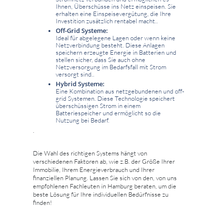
Ihnen, Überschüsse ins Netz einspeisen. Sie
erhalten eine Einspeisevergütung, die Ihre
Investition zusätzlich rentabel macht..
Off-Grid Systeme:
Ideal für abgelegene Lagen oder wenn keine
Netzverbindung besteht. Diese Anlagen
speichern erzeugte Energie in Batterien und
stellen sicher, dass Sie auch ohne
Netzversorgung im Bedarfsfall mit Strom
versorgt sind..
Hybrid Systeme:
Eine Kombination aus netzgebundenen und off-
grid Systemen. Diese Technologie speichert
überschüssigen Strom in einem
Batteriespeicher und ermöglicht so die
Nutzung bei Bedarf.
.
Die Wahl des richtigen Systems hängt von
verschiedenen Faktoren ab, wie z.B. der Größe Ihrer
Immobilie, Ihrem Energieverbrauch und Ihrer
finanziellen Planung. Lassen Sie sich von den, von uns
empfohlenen Fachleuten in Hamburg beraten, um die
beste Lösung für Ihre individuellen Bedürfnisse zu
finden!