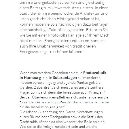
um ihre Energiekosten zu senken und gleichzeitig
einen Beitrag zum Umweltschutz zu leisten. In einer
Stadt, die für ihre beeindruckende Architektur und
ihren geschichtlichen Hintergrund bekannt ist,
können moderne Solartechnologien dazu beitragen,
eine nachhaltige Zukunft zu gestalten. Erfahren Sie,
wie Sie mit einer Photovoltaikanlage auf Ihrem Dach
nicht nur Ihre Energiekosten reduzieren, sondern
auch Ihre Unabhängigkeit von traditionellen
Energieversorgern erhöhen können!
Photovoltaik
Wenn man mit dem Gedanken spielt, in
in Hamburg
Solaranlagen
, d.h. in
zu investieren,
müssen vorab einige grundlegende Punkte geklärt
werden. Dabei dreht sich meist alles um die zentrale
Frage: Lohnt sich denn die Investition auch finanziell?
Bei der Überlegung empfielt es sich, unter anderem die
folgenden Aspekte zu prüfen: Ist die vorhandene Fläche
für die Installation geeignet?
Die falsche Ausrichtung des Dachs, Verschattungen
durch Bäume oder Dachgauben sowie die Statik des
Dachstuhls können da eine wesentliche Rolle spielen.
Wie sollte die Anlage konzipiert sein und welche