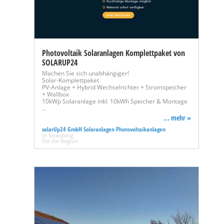
Photovoltaik Solaranlagen Komplettpaket von
SOLARUP24
Machen Sie sich unabhängiger!
Solar-Komplettpaket
PV-Anlage + Hybrid Wechselrichter + Stromspeicher
+ Wallbox
10kWp Solaranlage inkl. 10kWh Speicher & Montage
…
... mehr »
solarUp24 GmbH Solaranlagen Photovoltaikanlagen
in Straubing
für die Region