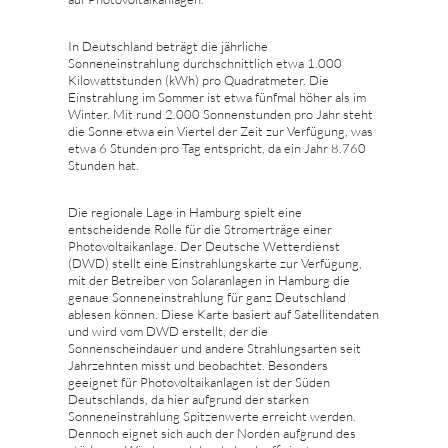
In Deutschland beträgt die jährliche
Sonneneinstrahlung durchschnittlich etwa 1.000
Kilowattstunden (kWh) pro Quadratmeter. Die
Einstrahlung im Sommer ist etwa fünfmal höher als im
Winter. Mit rund 2.000 Sonnenstunden pro Jahr steht
die Sonne etwa ein Viertel der Zeit zur Verfügung, was
etwa 6 Stunden pro Tag entspricht, da ein Jahr 8.760
Stunden hat.
Die regionale Lage in Hamburg spielt eine
entscheidende Rolle für die Stromerträge einer
Photovoltaikanlage. Der Deutsche Wetterdienst
(DWD) stellt eine Einstrahlungskarte zur Verfügung,
mit der Betreiber von Solaranlagen in Hamburg die
genaue Sonneneinstrahlung für ganz Deutschland
ablesen können. Diese Karte basiert auf Satellitendaten
und wird vom DWD erstellt, der die
Sonnenscheindauer und andere Strahlungsarten seit
Jahrzehnten misst und beobachtet. Besonders
geeignet für Photovoltaikanlagen ist der Süden
Deutschlands, da hier aufgrund der starken
Sonneneinstrahlung Spitzenwerte erreicht werden.
Dennoch eignet sich auch der Norden aufgrund des