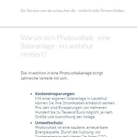
Ein Service von da-schau-her.de – einfach tolle Firmen finden.
Warum sich Photovoltaik · eine
Solaranlage · in Landshut
rentiert?
Die Investition in eine Photovoltaikanlage bringt
zahlreiche Vorteile mit sich:.
Kosteneinsparungen:
Mit einer eigenen Solaranlage in Landshut
können Sie Ihre Stromkosten erheblich senken.
Pro Jahr sind Einsparungen von mehreren
Hundert bis zu Tausend Euro möglich, je nach
Größe und Ausrichtung der Anlage.
Umweltschutz:
Photovoltaik ist eine saubere, erneuerbare
Energiequelle. Durch die Nutzung von
Sonnenenergie reduzieren Sie Ihren CO2-