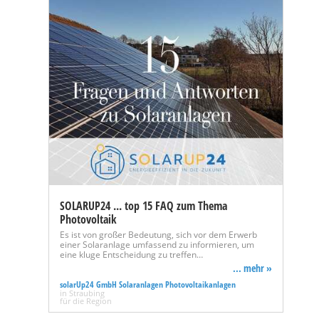
SOLARUP24 ... top 15 FAQ zum Thema
Photovoltaik
Es ist von großer Bedeutung, sich vor dem Erwerb
einer Solaranlage umfassend zu informieren, um
eine kluge Entscheidung zu treffen…
... mehr »
solarUp24 GmbH Solaranlagen Photovoltaikanlagen
in Straubing
für die Region