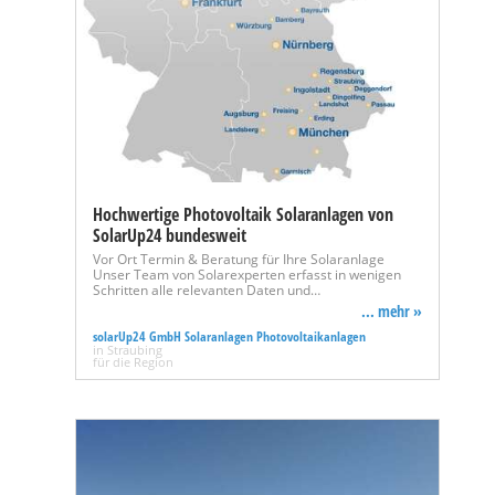
Hochwertige Photovoltaik Solaranlagen von
SolarUp24 bundesweit
Vor Ort Termin & Beratung für Ihre Solaranlage
Unser Team von Solarexperten erfasst in wenigen
Schritten alle relevanten Daten und…
... mehr »
solarUp24 GmbH Solaranlagen Photovoltaikanlagen
in Straubing
für die Region