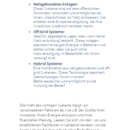
Netzgebundene Anlagen:
Diese Systeme sind mit dem öffentlichen
Stromnetz verbunden und ermöglichen es
Ihnen, Überschüsse ins Netz einspeisen. Sie
erhalten eine Einspeisevergütung, die Ihre
Investition zusätzlich rentabel macht..
Off-Grid Systeme:
Ideal für abgelegene Lagen oder wenn keine
Netzverbindung besteht. Diese Anlagen
speichern erzeugte Energie in Batterien und
stellen sicher, dass Sie auch ohne
Netzversorgung im Bedarfsfall mit Strom
versorgt sind..
Hybrid Systeme:
Eine Kombination aus netzgebundenen und off-
grid Systemen. Diese Technologie speichert
überschüssigen Strom in einem
Batteriespeicher und ermöglicht so die
Nutzung bei Bedarf.
.
Die Wahl des richtigen Systems hängt von
verschiedenen Faktoren ab, wie z.B. der Größe Ihrer
Immobilie, Ihrem Energieverbrauch und Ihrer
finanziellen Planung. Lassen Sie sich von den, von uns
empfohlenen Fachleuten in Landshut beraten, um die
beste Lösung für Ihre individuellen Bedürfnisse zu