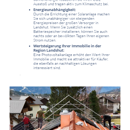
Ausstoß und tragen aktiv zum Klimaschutz bei.
Energieunabhängigkeit:
Durch die Errichtung einer Solaranlage machen
Sie sich unabhängiger von steigenden
Energiepreisen der großen Versorger in
Landshut. Wenn Sie zusätzlich einen
Batteriespeicher installieren, können Sie auch
nachts oder an bewölkten Tagen Ihren eigenen
Strom nutzen.
Wertsteigerung Ihrer Immobilie in der
Region Landshut:
Eine Photovoltaikanlage erhöht den Wert Ihrer
Immobilie und macht sie attraktiver für Käufer,
die ebenfalls an nachhaltigen Lösungen
interessiert sind.
.