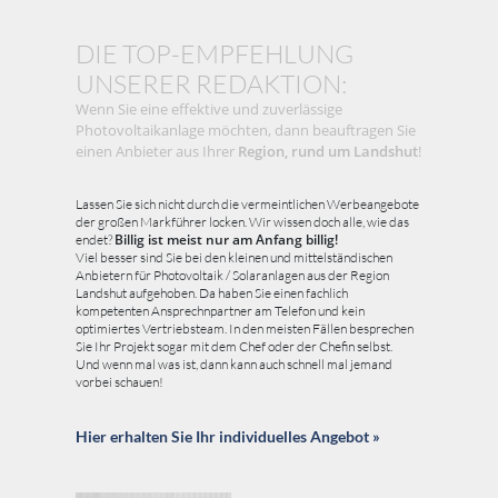
DIE TOP-EMPFEHLUNG
UNSERER REDAKTION:
Wenn Sie eine effektive und zuverlässige
Photovoltaikanlage möchten, dann beauftragen Sie
einen Anbieter aus Ihrer
Region, rund um Landshut
!
Lassen Sie sich nicht durch die vermeintlichen Werbeangebote
der großen Markführer locken. Wir wissen doch alle, wie das
endet?
Billig ist meist nur am Anfang billig!
Viel besser sind Sie bei den kleinen und mittelständischen
Anbietern für Photovoltaik / Solaranlagen aus der Region
Landshut aufgehoben. Da haben Sie einen fachlich
kompetenten Ansprechnpartner am Telefon und kein
optimiertes Vertriebsteam. In den meisten Fällen besprechen
Sie Ihr Projekt sogar mit dem Chef oder der Chefin selbst.
Und wenn mal was ist, dann kann auch schnell mal jemand
vorbei schauen!
Hier erhalten Sie Ihr individuelles Angebot »