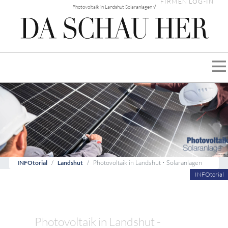
FIRMEN LOG-IN
Photovoltaik in Landshut Solaranlagen √
Photovoltaik in Landshut • Solaranlagen
INFOtorial
Landshut
INFOtorial
Photovoltaik in Landshut -