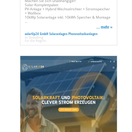
Machen Sie sich unabhängiger!
Solar-Komplettpaket
PV-Anlage + Hybrid Wechselrichter + Stromspeicher
+ Wallbox
10kWp Solaranlage inkl. 10kWh Speicher & Montage
…
... mehr »
solarUp24 GmbH Solaranlagen Photovoltaikanlagen
in Straubing
für die Region