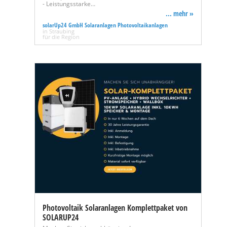
- Leistungsstarke…
... mehr »
solarUp24 GmbH Solaranlagen Photovoltaikanlagen
in Straubing
für die Region
Photovoltaik Solaranlagen Komplettpaket von
SOLARUP24