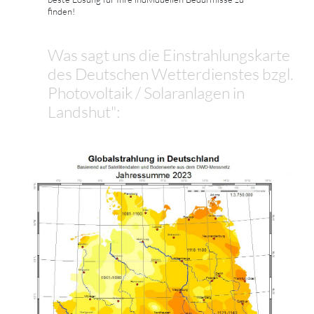
finden!
Was sagt uns die Einstrahlungskarte
des Deutschen Wetterdienstes bzgl.
Photovoltaik / Solaranlagen in
Landshut":