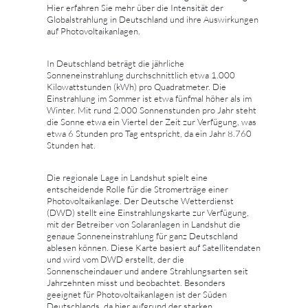
Hier erfahren Sie mehr über die Intensität der
Globalstrahlung in Deutschland und ihre Auswirkungen
auf Photovoltaikanlagen.
In Deutschland beträgt die jährliche
Sonneneinstrahlung durchschnittlich etwa 1.000
Kilowattstunden (kWh) pro Quadratmeter. Die
Einstrahlung im Sommer ist etwa fünfmal höher als im
Winter. Mit rund 2.000 Sonnenstunden pro Jahr steht
die Sonne etwa ein Viertel der Zeit zur Verfügung, was
etwa 6 Stunden pro Tag entspricht, da ein Jahr 8.760
Stunden hat.
Die regionale Lage in Landshut spielt eine
entscheidende Rolle für die Stromerträge einer
Photovoltaikanlage. Der Deutsche Wetterdienst
(DWD) stellt eine Einstrahlungskarte zur Verfügung,
mit der Betreiber von Solaranlagen in Landshut die
genaue Sonneneinstrahlung für ganz Deutschland
ablesen können. Diese Karte basiert auf Satellitendaten
und wird vom DWD erstellt, der die
Sonnenscheindauer und andere Strahlungsarten seit
Jahrzehnten misst und beobachtet. Besonders
geeignet für Photovoltaikanlagen ist der Süden
Deutschlands, da hier aufgrund der starken