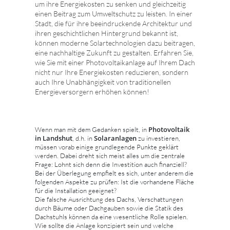
um ihre Energiekosten zu senken und gleichzeitig
einen Beitrag zum Umweltschutz zu leisten. In einer
Stadt, die für ihre beeindruckende Architektur und
ihren geschichtlichen Hintergrund bekannt ist,
können moderne Solartechnologien dazu beitragen,
eine nachhaltige Zukunft zu gestalten. Erfahren Sie,
wie Sie mit einer Photovoltaikanlage auf Ihrem Dach
nicht nur Ihre Energiekosten reduzieren, sondern
auch Ihre Unabhängigkeit von traditionellen
Energieversorgern erhöhen können!
Photovoltaik
Wenn man mit dem Gedanken spielt, in
in Landshut
Solaranlagen
, d.h. in
zu investieren,
müssen vorab einige grundlegende Punkte geklärt
werden. Dabei dreht sich meist alles um die zentrale
Frage: Lohnt sich denn die Investition auch finanziell?
Bei der Überlegung empfielt es sich, unter anderem die
folgenden Aspekte zu prüfen: Ist die vorhandene Fläche
für die Installation geeignet?
Die falsche Ausrichtung des Dachs, Verschattungen
durch Bäume oder Dachgauben sowie die Statik des
Dachstuhls können da eine wesentliche Rolle spielen.
Wie sollte die Anlage konzipiert sein und welche