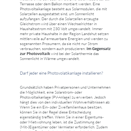
Terrasse oder dem Balkon montiert werden. Eine
Photovoltaikanlage besteht aus Solarmodulen, die mit
Solarzellen ausgestattet sind, um Sonnenlicht
aufzufangen. Der durch die Solarzellen erzeugte
Gleichstrom wird über einen Wechselrichter in
Haushaltsstrom mit 230 Volt umgewandelt. Immer
mehr private Haushalte in der Region Landshut setzen
mittlerweile auf erneuerbare Energien und werden zu
sogenannten Prosumern, da sie nicht nur Strom
Im Gegensatz
verbrauchen, sondern auch produzieren.
zur Photovoltaik
wird bei der Solarthermie das
Sonnenlicht in Wärme umgewandelt.
Darf jeder eine Photovolatikanlage installieren?
Grundsätzlich haben Privatpersonen und Unternehmen
die Möglichkeit, eine Solarstrom- oder
Photovoltaikanlage (PV-Anlage) zu erwerben. Jedoch
hängt dies von den individuellen Wohnverhältnissen ab:
Wenn Sie ein Ein- oder Zweifamilienhaus besitzen,
können Sie in der Regel diese Entscheidung
eigenständig treffen. Wenn Sie in einer Eigentums-
oder Mietwohnung leben, ist die Zustimmung der
(Mit-)Eigentümer oder Vermieter erforderlich. Zudem