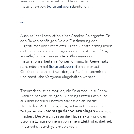
kann der Denkmalschutz ein Hindernis bei der
Solaranlagen
Installation von
darstellen.
...
Auch bei der Installation eines Stecker-Solargeräts für
den Balkon benötigen Sie die Zustimmung der
Eigentümer oder Vermieter. Diese Geräte ermöglichen
es Ihnen, Strom zu erzeugen und einzustecken (Plug-
and-Play), ohne dass größere Planungs- und
Installationsarbeiten erforderlich sind. Im Gegensatz
Solaranlagen
dazu müssen bei
, die an oder auf
Gebäuden installiert werden, zusätzliche technische
und rechtliche Vorgaben eingehalten werden.
Theoretisch ist es möglich, die Solarmodule auf dem
Dach selbst anzubringen. Allerdings raten Fachleute
aus dem Bereich Photovoltaik davon ab, da die
Hersteller oft ihre langjährigen Garantien von einer
Montage der Solaranlagen
fachgerechten
abhängig
machen. Der Anschluss an die Hauselektrik und das
Stromnetz muss ohnehin von einem Elektrofachbetrieb
in Landshut durchgeführt werden.