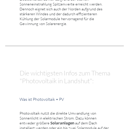
Sonneneinstrahlung Spitzenwerte erreicht werden.
Dennoch eignet sich auch der Norden aufgrund des
stärkeren Windes und der dadurch effizienteren
Kühlung der Solarmodule hervorragend für die
Gewinnung von Solarenergie.
Die wichtigsten Infos zum Thema
"Photovoltaik in Landshut":
Was ist Photovoltaik = PV
Photovoltaik nutzt die direkte Umwandlung von
Sonnenlicht in elektrischen Strom. Dazu können
Solaranlagen
entweder größere
auf dem Dach
installiert werden oder ein bis zwei Solarmodule auf der