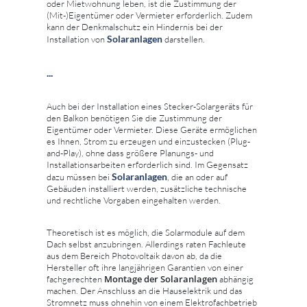
oder Mietwohnung leben, ist die Zustimmung der
(Mit-)Eigentümer oder Vermieter erforderlich. Zudem
kann der Denkmalschutz ein Hindernis bei der
Solaranlagen
Installation von
darstellen.
...
Auch bei der Installation eines Stecker-Solargeräts für
den Balkon benötigen Sie die Zustimmung der
Eigentümer oder Vermieter. Diese Geräte ermöglichen
es Ihnen, Strom zu erzeugen und einzustecken (Plug-
and-Play), ohne dass größere Planungs- und
Installationsarbeiten erforderlich sind. Im Gegensatz
Solaranlagen
dazu müssen bei
, die an oder auf
Gebäuden installiert werden, zusätzliche technische
und rechtliche Vorgaben eingehalten werden.
Theoretisch ist es möglich, die Solarmodule auf dem
Dach selbst anzubringen. Allerdings raten Fachleute
aus dem Bereich Photovoltaik davon ab, da die
Hersteller oft ihre langjährigen Garantien von einer
Montage der Solaranlagen
fachgerechten
abhängig
machen. Der Anschluss an die Hauselektrik und das
Stromnetz muss ohnehin von einem Elektrofachbetrieb