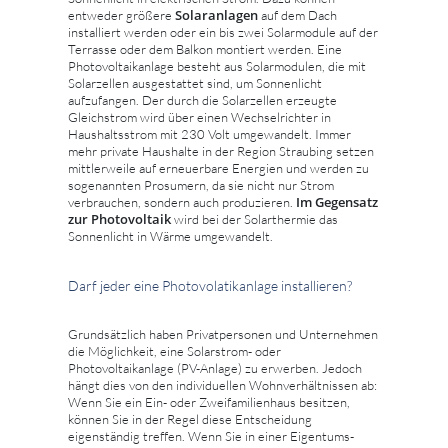
Solaranlagen
entweder größere
auf dem Dach
installiert werden oder ein bis zwei Solarmodule auf der
Terrasse oder dem Balkon montiert werden. Eine
Photovoltaikanlage besteht aus Solarmodulen, die mit
Solarzellen ausgestattet sind, um Sonnenlicht
aufzufangen. Der durch die Solarzellen erzeugte
Gleichstrom wird über einen Wechselrichter in
Haushaltsstrom mit 230 Volt umgewandelt. Immer
mehr private Haushalte in der Region Straubing setzen
mittlerweile auf erneuerbare Energien und werden zu
sogenannten Prosumern, da sie nicht nur Strom
Im Gegensatz
verbrauchen, sondern auch produzieren.
zur Photovoltaik
wird bei der Solarthermie das
Sonnenlicht in Wärme umgewandelt.
Darf jeder eine Photovolatikanlage installieren?
Grundsätzlich haben Privatpersonen und Unternehmen
die Möglichkeit, eine Solarstrom- oder
Photovoltaikanlage (PV-Anlage) zu erwerben. Jedoch
hängt dies von den individuellen Wohnverhältnissen ab:
Wenn Sie ein Ein- oder Zweifamilienhaus besitzen,
können Sie in der Regel diese Entscheidung
eigenständig treffen. Wenn Sie in einer Eigentums-