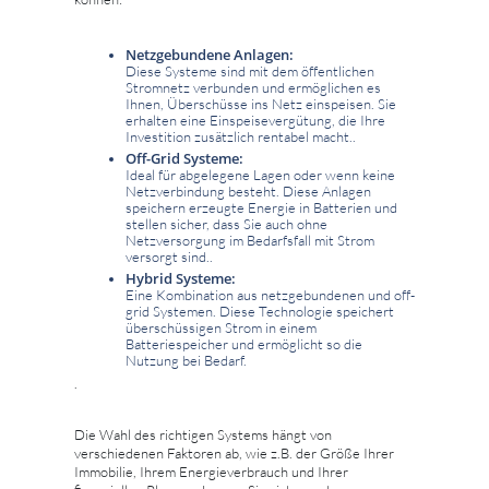
Netzgebundene Anlagen:
Diese Systeme sind mit dem öffentlichen
Stromnetz verbunden und ermöglichen es
Ihnen, Überschüsse ins Netz einspeisen. Sie
erhalten eine Einspeisevergütung, die Ihre
Investition zusätzlich rentabel macht..
Off-Grid Systeme:
Ideal für abgelegene Lagen oder wenn keine
Netzverbindung besteht. Diese Anlagen
speichern erzeugte Energie in Batterien und
stellen sicher, dass Sie auch ohne
Netzversorgung im Bedarfsfall mit Strom
versorgt sind..
Hybrid Systeme:
Eine Kombination aus netzgebundenen und off-
grid Systemen. Diese Technologie speichert
überschüssigen Strom in einem
Batteriespeicher und ermöglicht so die
Nutzung bei Bedarf.
.
Die Wahl des richtigen Systems hängt von
verschiedenen Faktoren ab, wie z.B. der Größe Ihrer
Immobilie, Ihrem Energieverbrauch und Ihrer