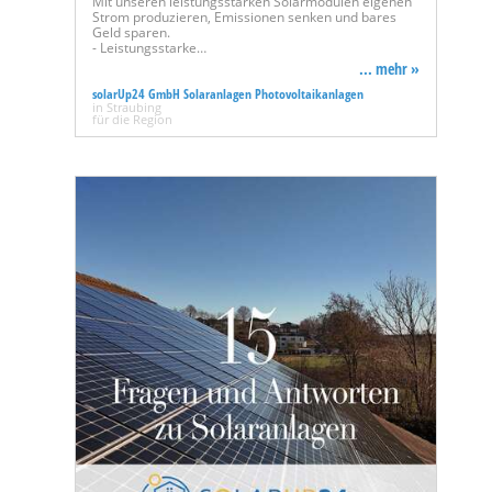
Mit unseren leistungsstarken Solarmodulen eigenen
Strom produzieren, Emissionen senken und bares
Geld sparen.
- Leistungsstarke…
... mehr »
solarUp24 GmbH Solaranlagen Photovoltaikanlagen
in Straubing
für die Region