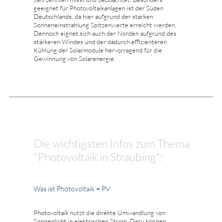
geeignet für Photovoltaikanlagen ist der Süden
Deutschlands, da hier aufgrund der starken
Sonneneinstrahlung Spitzenwerte erreicht werden.
Dennoch eignet sich auch der Norden aufgrund des
stärkeren Windes und der dadurch effizienteren
Kühlung der Solarmodule hervorragend für die
Gewinnung von Solarenergie.
Die wichtigsten Infos zum Thema
"Photovoltaik in Straubing":
Was ist Photovoltaik = PV
Photovoltaik nutzt die direkte Umwandlung von
Sonnenlicht in elektrischen Strom. Dazu können