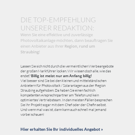
DIE TOP-EMPFEHLUNG
UNSERER REDAKTION:
Wenn Sie eine effektive und zuverlässige
Photovoltaikanlage möchten, dann beauftragen Sie
einen Anbieter aus Ihrer
Region, rund um
Straubing
!
Lassen Sie sich nicht durch die vermeintlichen Werbeangebote
der großen Markführer locken. Wir wissen doch alle, wie das
endet?
Billig ist meist nur am Anfang billig!
Viel besser sind Sie bei den kleinen und mittelständischen
Anbietern für Photovoltaik / Solaranlagen aus der Region
Straubing aufgehoben. Da haben Sie einen fachlich
kompetenten Ansprechnpartner am Telefon und kein
optimiertes Vertriebsteam. In den meisten Fällen besprechen
Sie Ihr Projekt sogar mit dem Chef oder der Chefin selbst.
Und wenn mal was ist, dann kann auch schnell mal jemand
vorbei schauen!
Hier erhalten Sie Ihr individuelles Angebot »