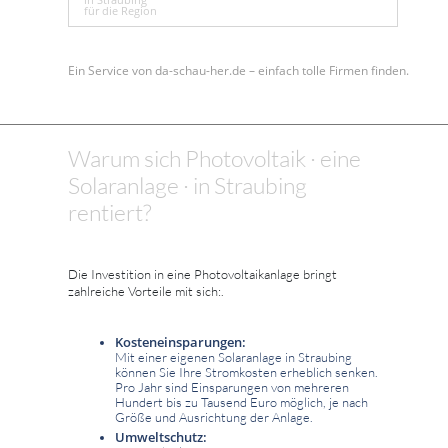
für die Region
Ein Service von da-schau-her.de – einfach tolle Firmen finden.
Warum sich Photovoltaik · eine
Solaranlage · in Straubing
rentiert?
Die Investition in eine Photovoltaikanlage bringt
zahlreiche Vorteile mit sich:.
Kosteneinsparungen:
Mit einer eigenen Solaranlage in Straubing
können Sie Ihre Stromkosten erheblich senken.
Pro Jahr sind Einsparungen von mehreren
Hundert bis zu Tausend Euro möglich, je nach
Größe und Ausrichtung der Anlage.
Umweltschutz: