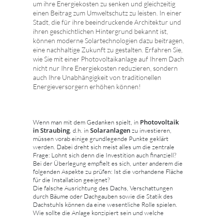
um ihre Energiekosten zu senken und gleichzeitig
einen Beitrag zum Umweltschutz zu leisten. In einer
Stadt, die für ihre beeindruckende Architektur und
ihren geschichtlichen Hintergrund bekannt ist,
können moderne Solartechnologien dazu beitragen,
eine nachhaltige Zukunft zu gestalten. Erfahren Sie,
wie Sie mit einer Photovoltaikanlage auf Ihrem Dach
nicht nur Ihre Energiekosten reduzieren, sondern
auch Ihre Unabhängigkeit von traditionellen
Energieversorgern erhöhen können!
Photovoltaik
Wenn man mit dem Gedanken spielt, in
in Straubing
Solaranlagen
, d.h. in
zu investieren,
müssen vorab einige grundlegende Punkte geklärt
werden. Dabei dreht sich meist alles um die zentrale
Frage: Lohnt sich denn die Investition auch finanziell?
Bei der Überlegung empfielt es sich, unter anderem die
folgenden Aspekte zu prüfen: Ist die vorhandene Fläche
für die Installation geeignet?
Die falsche Ausrichtung des Dachs, Verschattungen
durch Bäume oder Dachgauben sowie die Statik des
Dachstuhls können da eine wesentliche Rolle spielen.
Wie sollte die Anlage konzipiert sein und welche