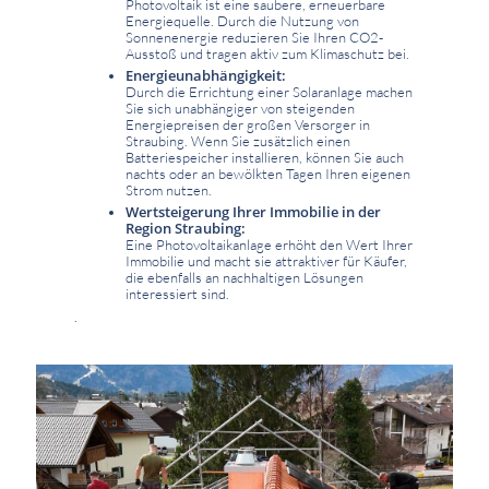
Photovoltaik ist eine saubere, erneuerbare
Energiequelle. Durch die Nutzung von
Sonnenenergie reduzieren Sie Ihren CO2-
Ausstoß und tragen aktiv zum Klimaschutz bei.
Energieunabhängigkeit:
Durch die Errichtung einer Solaranlage machen
Sie sich unabhängiger von steigenden
Energiepreisen der großen Versorger in
Straubing. Wenn Sie zusätzlich einen
Batteriespeicher installieren, können Sie auch
nachts oder an bewölkten Tagen Ihren eigenen
Strom nutzen.
Wertsteigerung Ihrer Immobilie in der
Region Straubing:
Eine Photovoltaikanlage erhöht den Wert Ihrer
Immobilie und macht sie attraktiver für Käufer,
die ebenfalls an nachhaltigen Lösungen
interessiert sind.
.