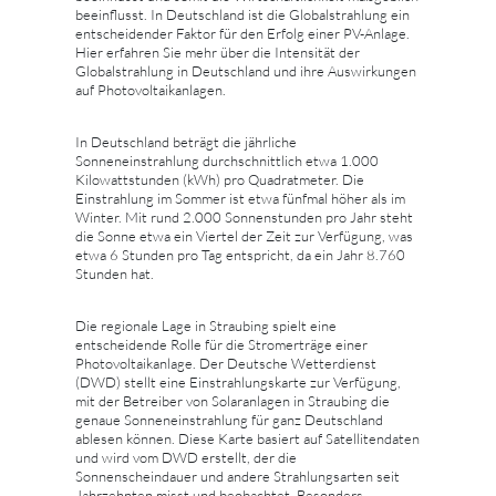
beeinflusst. In Deutschland ist die Globalstrahlung ein
entscheidender Faktor für den Erfolg einer PV-Anlage.
Hier erfahren Sie mehr über die Intensität der
Globalstrahlung in Deutschland und ihre Auswirkungen
auf Photovoltaikanlagen.
In Deutschland beträgt die jährliche
Sonneneinstrahlung durchschnittlich etwa 1.000
Kilowattstunden (kWh) pro Quadratmeter. Die
Einstrahlung im Sommer ist etwa fünfmal höher als im
Winter. Mit rund 2.000 Sonnenstunden pro Jahr steht
die Sonne etwa ein Viertel der Zeit zur Verfügung, was
etwa 6 Stunden pro Tag entspricht, da ein Jahr 8.760
Stunden hat.
Die regionale Lage in Straubing spielt eine
entscheidende Rolle für die Stromerträge einer
Photovoltaikanlage. Der Deutsche Wetterdienst
(DWD) stellt eine Einstrahlungskarte zur Verfügung,
mit der Betreiber von Solaranlagen in Straubing die
genaue Sonneneinstrahlung für ganz Deutschland
ablesen können. Diese Karte basiert auf Satellitendaten
und wird vom DWD erstellt, der die
Sonnenscheindauer und andere Strahlungsarten seit
Jahrzehnten misst und beobachtet. Besonders