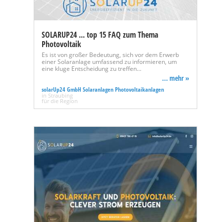
SOLARUP24 ... top 15 FAQ zum Thema
Photovoltaik
Es ist von großer Bedeutung, sich vor dem Erwerb
einer Solaranlage umfassend zu informieren, um
eine kluge Entscheidung zu treffen…
... mehr »
solarUp24 GmbH Solaranlagen Photovoltaikanlagen
in Straubing
für die Region