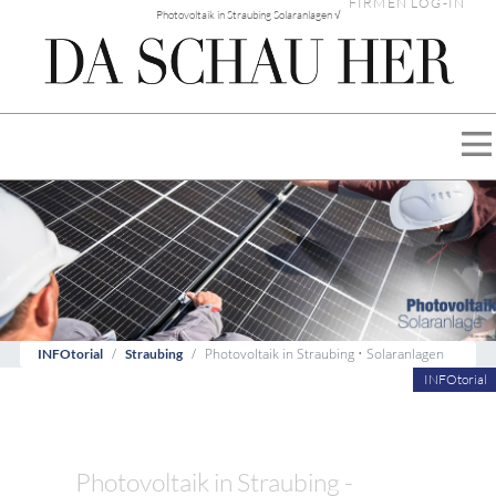
FIRMEN LOG-IN
Photovoltaik in Straubing Solaranlagen √
Photovoltaik in Straubing • Solaranlagen
INFOtorial
Straubing
INFOtorial
Photovoltaik in Straubing -