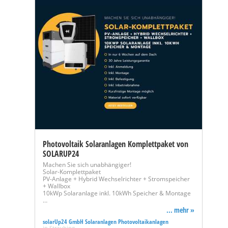
Photovoltaik Solaranlagen Komplettpaket von
SOLARUP24
Machen Sie sich unabhängiger!
Solar-Komplettpaket
PV-Anlage + Hybrid Wechselrichter + Stromspeicher
+ Wallbox
10kWp Solaranlage inkl. 10kWh Speicher & Montage
…
... mehr »
solarUp24 GmbH Solaranlagen Photovoltaikanlagen
in Straubing