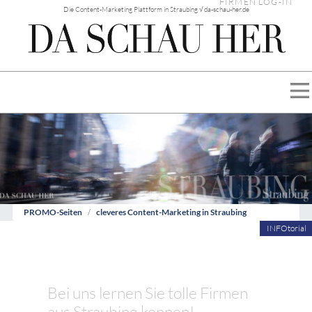
FIRMEN LOG-IN
Die Content-Marketing Plattform in Straubing √ da-schau-her.de
PROMO-Seiten
cleveres Content-Marketing in Straubing
INFOtorial
Bei uns lernen Sie tolle Firmen
aus Straubing kennen!