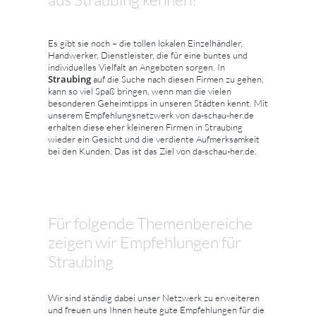
Es gibt sie noch – die tollen lokalen Einzelhändler,
Handwerker, Dienstleister, die für eine buntes und
individuelles Vielfalt an Angeboten sorgen. In
Straubing
auf die Suche nach diesen Firmen zu gehen,
kann so viel Spaß bringen, wenn man die vielen
besonderen Geheimtipps in unseren Städten kennt. Mit
unserem Empfehlungsnetzwerk von da-schau-her.de
erhalten diese eher kleineren Firmen in Straubing
wieder ein Gesicht und die verdiente Aufmerksamkeit
bei den Kunden. Das ist das Ziel von da-schau-her.de.
Für folgende Themenbereiche
zeigen wir Empfehlungen für
Straubing
Wir sind ständig dabei unser Netzwerk zu erweiteren
und freuen uns Ihnen heute gute Empfehlungen für die