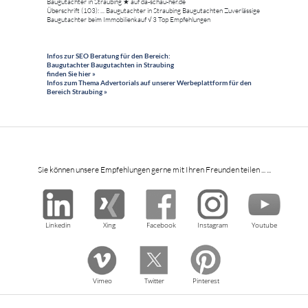
Baugutachter in Straubing ★ auf da-schau-her.de
Überschrift (103): ... Baugutachter in Straubing Baugutachten Zuverlässige
Baugutachter beim Immobilienkauf √ 3 Top Empfehlungen
Infos zur SEO Beratung für den Bereich:
Baugutachter Baugutachten in Straubing
finden Sie hier »
Infos zum Thema Advertorials auf unserer Werbeplattform für den
Bereich Straubing »
Sie können unsere Empfehlungen gerne mit Ihren Freunden teilen ... ...
Linkedin
Xing
Facebook
Instagram
Youtube
Vimeo
Twitter
Pinterest