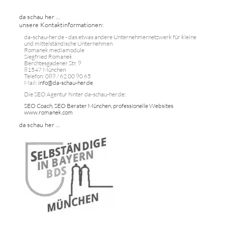
da schau her ...
unsere Kontaktinformationen:
da-schau-her.de - das etwas andere Unternehmernetzwerk für kleine
und mittelständische Unternehmen
Romanek mediamodule
Siegfried Romanek
Berchtesgadener Str. 9
81547 München
Telefon: 089 / 62 00 90 65
Mail:
info@da-schau-her.de
Die SEO Agentur hinter da-schau-her.de:
SEO Coach, SEO Berater München, professionelle Websites
www.romanek.com
da schau her ...
...