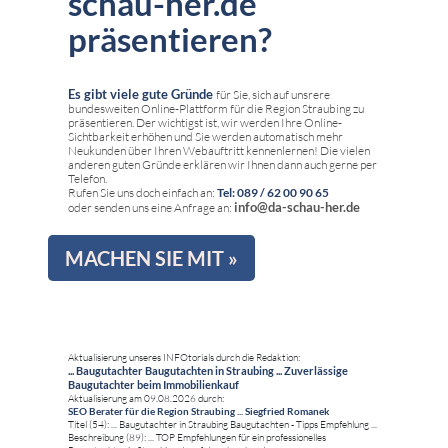
schau-her.de
präsentieren?
Es gibt viele gute Gründe
für Sie, sich auf unsrere
bundesweiten Online-Plattform für die Region Straubing zu
präsentieren. Der wichtigst ist, wir werden Ihre Online-
Sichtbarkeit erhöhen und Sie werden automatisch mehr
Neukunden über Ihren Webauftritt kennenlernen! Die vielen
anderen guten Gründe erklären wir Ihnen dann auch gerne per
Telefon.
Rufen Sie uns doch einfach an:
Tel: 089 / 62 00 90 65
info@da-schau-her.de
oder senden uns eine Anfrage an:
MACHEN SIE MIT »
Aktualisierung unseres INFOtorials durch die Redaktion:
... Baugutachter Baugutachten in Straubing ... Zuverlässige
Baugutachter beim Immobilienkauf
Aktualisierung am 09.08.2026 durch:
SEO Berater für die Region Straubing ... Siegfried Romanek
Titel (54): ... Baugutachter in Straubing Baugutachten - Tipps Empfehlung ...
Beschreibung (89): ... TOP Empfehlungen für ein professionelles