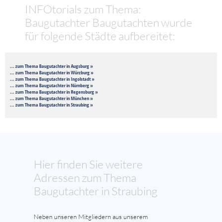
INFOtorials zum Thema:
Baugutachter Baugutachten wurde
für folgende Städte aufbereitet:
... zum Thema Baugutachter in Augsburg »
... zum Thema Baugutachter in Würzburg »
... zum Thema Baugutachter in Ingolstadt »
... zum Thema Baugutachter in Nürnberg »
... zum Thema Baugutachter in Regensburg »
... zum Thema Baugutachter in München »
... zum Thema Baugutachter in Straubing »
Hier finden Sie weitere
Adressen zum Thema
Baugutachter in Straubing
Neben unseren Mitgliedern aus unserem