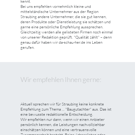
kennt.
Bei uns empfehlen vornehmlich kleine und
mittelständische Unternehmer aus der Region
Straubing andere Unternehmer, die sie gut kennen,
deren Produkte oder Dienstleistung sie schätzen und
gerne eine persönliche Empfehlung aussprechen.
Gleichzeitig werden alle gelisteten Firmen noch einmal
von unserer Redaktion geprüft. "Qualität zählt" – denn
genau dafür haben wir da-schau-her.de ins Leben
gerufen.
Wir empfehlen Ihnen gerne:
Aktuell sprechen wir für Straubing keine konkrete
Empfehlung zum Thema ... "Baugutachter" aus. Das ist
eine bewusste redaktionelle Entscheidung.
Wir empfehlen nur dann, wenn wir einen Anbieter
persönlich kennen, die Leistungen nachvollziehbar
einschätzen können und eine vertrauensvolle
Zusammenarbeit besteht. Reine Adresslisten oder