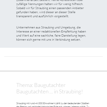
zufällige Nennungen halten wir für wenig hilfreich.
Sobald wir für Straubing einen passenden Anbieter
gefunden haben, wird dieser an dieser Stelle
transparent und ausführlich vorgestellt.
Unternehmen aus Straubing und Umgebung, die
Interesse an einer redaktionellen Empfehlung haben
und Wert auf eine sachliche, faire Darstellung legen,
können sich gerne mit uns in Verbindung setzen.
Thema: Baugutachter
Baugutachten ... in Straubing!
Straubing mit rund 48.000 Einwohnern zählt zu den bedeutenden Städten
der Region und verbindet historisches Erbe mit urbaner Lebensqualität. Zu