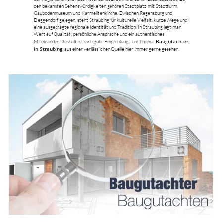
den bekannten Sehenswürdigkeiten gehören Stadtplatz mit Stadtturm,
Gäubodenmuseum und Karmelitenkirche. Zwischen Regensburg und
Deggendorf gelegen, steht Straubing für kulturelle Vielfalt, kurze Wege und
eine ausgeprägte regionale Identität und Tradition. In Straubing legt man
Wert auf Qualität, persönliche Ansprache und ein authentisches
Baugutachter
Miteinander. Deshalb ist eine gute Empfehlung zum Thema:
in Straubing
aus einer verlässlichen Quelle hier immer gerne gesehen.