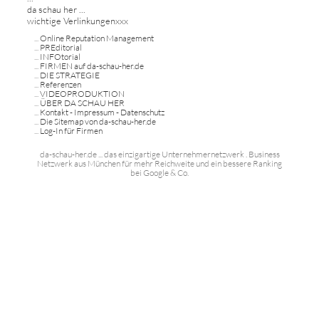
da schau her ...
wichtige Verlinkungenxxx
...
Online Reputation Management
...
PREditorial
...
INFOtorial
...
FIRMEN auf da-schau-her.de
...
DIE STRATEGIE
...
Referenzen
...
VIDEOPRODUKTION
...
ÜBER DA SCHAU HER
...
Kontakt - Impressum - Datenschutz
...
Die Sitemap von da-schau-her.de
...
Log-In für Firmen
da-schau-her.de ... das einzigartige Unternehmernetzwerk . Business
Netzwerk aus München für mehr Reichweite und ein bessere Ranking
bei Google & Co.