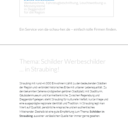
Werbetechnik, Fahrzeugbeschriftung, Leuchtwerbung u.
Messesysteme
in Deggendorf
für die Region
Ein Service von da-schau-her.de – einfach tolle Firmen finden.
Thema: Schilder Werbeschilder
... in Straubing!
Straubing mit rund 48.000 Einwohnern zählt zu den bedeutenden Städten
der Region und verbindet historisches Erbe mit urbaner Lebensqualität. Zu
den bekannten Sehenswürdigkeiten gehören Stadtplatz mit Stadtturm,
Gäubodenmuseum und Karmelitenkirche. Zwischen Regensburg und
Deggendorf gelegen, steht Straubing für kulturelle Vielfalt, kurze Wege und
eine ausgeprägte regionale Identität und Tradition. In Straubing legt man
Wert auf Qualität, persönliche Ansprache und ein authentisches
Schilder in
Miteinander. Deshalb ist eine gute Empfehlung zum Thema:
Straubing
aus einer verlässlichen Quelle hier immer gerne gesehen.