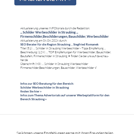
Aktualisierung unseres INFOtorials durch die Redaktion:
... Schilder Werbeschilder in Straubing ...
Firmenschilder,Beschilderungen, Bauschilder, Werbeschilder
Aktualisierung am 06.08.2026 durch:
SEO Berater für die Region Straubing ... Siegfried Romanek
Titel (51): ... Schilder in Straubing Werbeschilder - Tipps Empfehlung ...
Beschreibung (129): ... TOP Empfehlungen für Werbeschilder, Bauschilder,
Bautafeln, Firmenschilder in Straubing ✶ finden Sie bei uns auf da-schau-
her.de
Überschrift (93): ... Schilder in Straubing Werbeschilder
Firmenschilder,Beschilderungen, Bauschilder, Werbeschilder √
Infos zur SEO Beratung für den Bereich:
Schilder Werbeschilder in Straubing
finden Sie hier »
Infos zum Thema Advertorials auf unserer Werbeplattform für den
Bereich Straubing »
Sie können unsere Empfehlungen gerne mit Ihren Freunden teilen ... ...