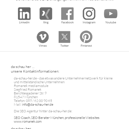
Linkedin
Xing
Facebook
Instagram
Youtube
Vimeo
Twitter
Pinterest
da schau her ...
unsere Kontaktinformationen:
da-schau-her.de - das etwas andere Unternehmernetzwerk für kleine
und mittelständische Unternehmen
Romanek mediamodule
Siegfried Romanek
Berchtesgadener Str. 9
81547 München
Telefon: 089 / 62 00 90 65
Mail:
info@da-schau-her.de
Die SEO Agentur hinter da-schau-her.de:
SEO Coach, SEO Berater München, professionelle Websites
www.romanek.com
da schau her ...