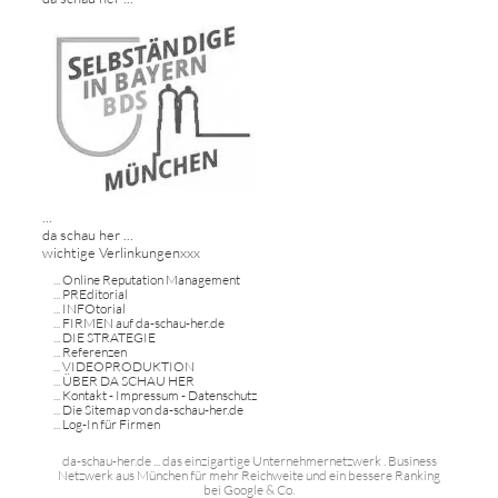
...
da schau her ...
wichtige Verlinkungenxxx
...
Online Reputation Management
...
PREditorial
...
INFOtorial
...
FIRMEN auf da-schau-her.de
...
DIE STRATEGIE
...
Referenzen
...
VIDEOPRODUKTION
...
ÜBER DA SCHAU HER
...
Kontakt - Impressum - Datenschutz
...
Die Sitemap von da-schau-her.de
...
Log-In für Firmen
da-schau-her.de ... das einzigartige Unternehmernetzwerk . Business
Netzwerk aus München für mehr Reichweite und ein bessere Ranking
bei Google & Co.