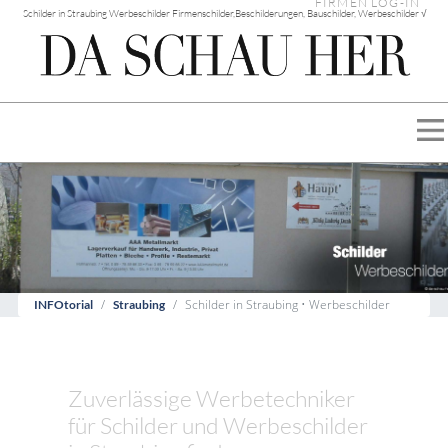
FIRMEN LOG-IN
Schilder in Straubing Werbeschilder Firmenschilder,Beschilderungen, Bauschilder, Werbeschilder √
Schilder in Straubing • Werbeschilder
INFOtorial
Straubing
Zuverlässige Werbetechniker
für Schilder und Werbeschilder