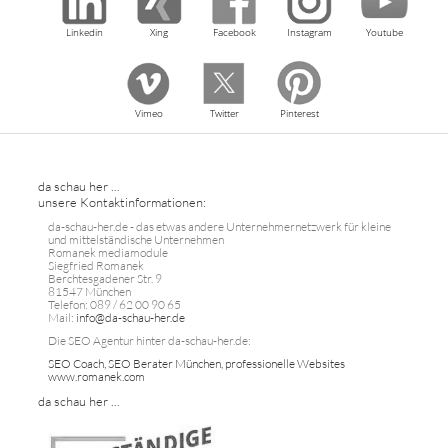
Linkedin
Xing
Facebook
Instagram
Youtube
Vimeo
Twitter
Pinterest
da schau her ...
unsere Kontaktinformationen:
da-schau-her.de - das etwas andere Unternehmernetzwerk für kleine
und mittelständische Unternehmen
Romanek mediamodule
Siegfried Romanek
Berchtesgadener Str. 9
81547 München
Telefon: 089 / 62 00 90 65
Mail:
info@da-schau-her.de
Die SEO Agentur hinter da-schau-her.de:
SEO Coach, SEO Berater München, professionelle Websites
www.romanek.com
da schau her ...