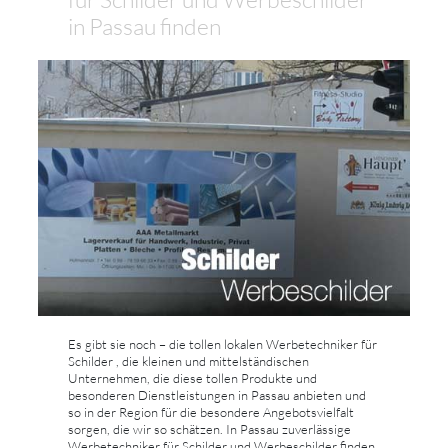
in Passau finden
Es gibt sie noch – die tollen lokalen Werbetechniker für
Schilder , die kleinen und mittelständischen
Unternehmen, die diese tollen Produkte und
besonderen Dienstleistungen in Passau anbieten und
so in der Region für die besondere Angebotsvielfalt
sorgen, die wir so schätzen. In Passau zuverlässige
Werbetechniker für Schilder und Werbeschilder finden