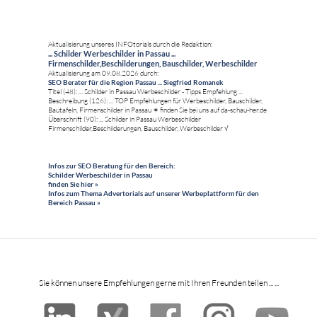
Aktualisierung unseres INFOtorials durch die Redaktion:
... Schilder Werbeschilder in Passau ...
Firmenschilder,Beschilderungen, Bauschilder, Werbeschilder
Aktualisierung am 09.08.2026 durch:
SEO Berater für die Region Passau ... Siegfried Romanek
Titel (48): ... Schilder in Passau Werbeschilder - Tipps Empfehlung ...
Beschreibung (126): ... TOP Empfehlungen für Werbeschilder, Bauschilder,
Bautafeln, Firmenschilder in Passau ✶ finden Sie bei uns auf da-schau-her.de
Überschrift (90): ... Schilder in Passau Werbeschilder
Firmenschilder,Beschilderungen, Bauschilder, Werbeschilder √
Infos zur SEO Beratung für den Bereich:
Schilder Werbeschilder in Passau
finden Sie hier »
Infos zum Thema Advertorials auf unserer Werbeplattform für den
Bereich Passau »
Sie können unsere Empfehlungen gerne mit Ihren Freunden teilen ... ...