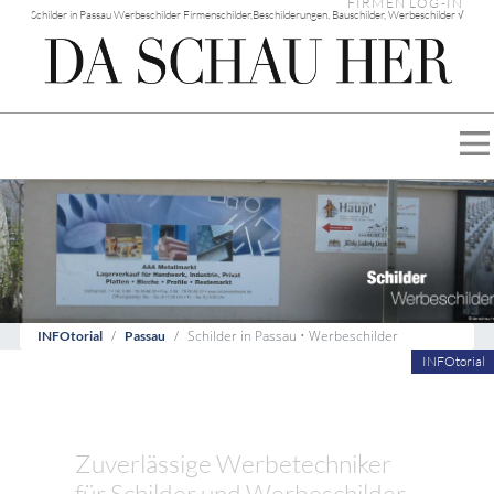
FIRMEN LOG-IN
Schilder in Passau Werbeschilder Firmenschilder,Beschilderungen, Bauschilder, Werbeschilder √
Schilder in Passau • Werbeschilder
INFOtorial
Passau
INFOtorial
Zuverlässige Werbetechniker
für Schilder und Werbeschilder