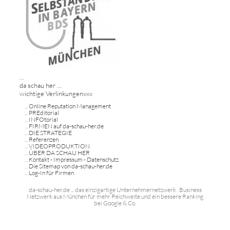
...
da schau her ...
wichtige Verlinkungenxxx
...
Online Reputation Management
...
PREditorial
...
INFOtorial
...
FIRMEN auf da-schau-her.de
...
DIE STRATEGIE
...
Referenzen
...
VIDEOPRODUKTION
...
ÜBER DA SCHAU HER
...
Kontakt - Impressum - Datenschutz
...
Die Sitemap von da-schau-her.de
...
Log-In für Firmen
da-schau-her.de ... das einzigartige Unternehmernetzwerk . Business
Netzwerk aus München für mehr Reichweite und ein bessere Ranking
bei Google & Co.