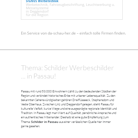
SIGNUS Werbetechnik
Werbetechnik, Fahrzeugbeschriftung, Leuchtwerbung u.
Messesysteme
in Deggendorf
für die Region
Ein Service von da-schau-her.de – einfach tolle Firmen finden.
Thema: Schilder Werbeschilder
... in Passau!
Passau mit rund 53.000 Einwohnern zählt zu den bedeutenden Städten der
Region und verbindet historisches Erbe mit urbaner Lebensqualität. Zu den
bekannten Sehenswürdigkeiten gehören Dreiflüsseeck, Stephansdom und
Veste Oberhaus. Zwischen Linz und Deggendorf gelegen, steht Passau für
kulturelle Vielfalt, kurze Wege und eine ausgeprägte regionale Identität und
Tradition. In Passau legt man Wert auf Qualität, persönliche Ansprache und
ein authentisches Miteinander. Deshalb ist eine gute Empfehlung zum
Schilder in Passau
Thema:
aus einer verlässlichen Quelle hier immer
gerne gesehen.