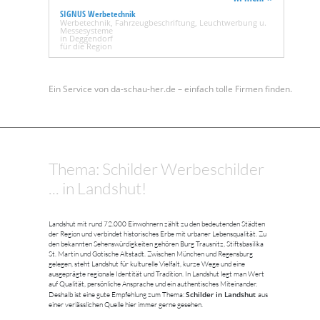
SIGNUS Werbetechnik
Werbetechnik, Fahrzeugbeschriftung, Leuchtwerbung u.
Messesysteme
in Deggendorf
für die Region
Ein Service von da-schau-her.de – einfach tolle Firmen finden.
Thema: Schilder Werbeschilder
... in Landshut!
Landshut mit rund 72.000 Einwohnern zählt zu den bedeutenden Städten
der Region und verbindet historisches Erbe mit urbaner Lebensqualität. Zu
den bekannten Sehenswürdigkeiten gehören Burg Trausnitz, Stiftsbasilika
St. Martin und Gotische Altstadt. Zwischen München und Regensburg
gelegen, steht Landshut für kulturelle Vielfalt, kurze Wege und eine
ausgeprägte regionale Identität und Tradition. In Landshut legt man Wert
auf Qualität, persönliche Ansprache und ein authentisches Miteinander.
Schilder in Landshut
Deshalb ist eine gute Empfehlung zum Thema:
aus
einer verlässlichen Quelle hier immer gerne gesehen.