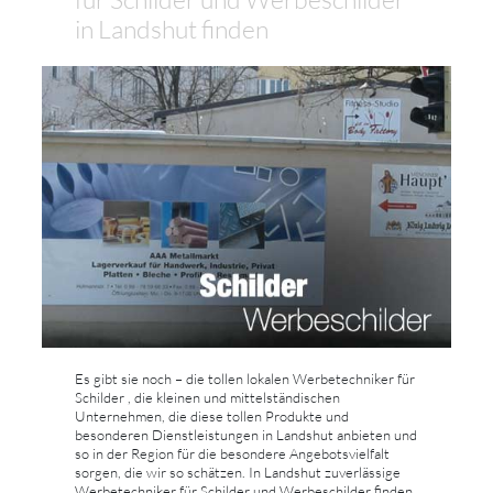
in Landshut finden
Es gibt sie noch – die tollen lokalen Werbetechniker für
Schilder , die kleinen und mittelständischen
Unternehmen, die diese tollen Produkte und
besonderen Dienstleistungen in Landshut anbieten und
so in der Region für die besondere Angebotsvielfalt
sorgen, die wir so schätzen. In Landshut zuverlässige
Werbetechniker für Schilder und Werbeschilder finden