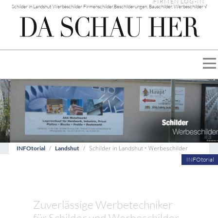
FIRMEN LOG-IN
Schilder in Landshut Werbeschilder Firmenschilder,Beschilderungen, Bauschilder, Werbeschilder √
Schilder in Landshut • Werbeschilder
INFOtorial
Landshut
INFOtorial
Zuverlässige Werbetechniker
für Schilder und Werbeschilder