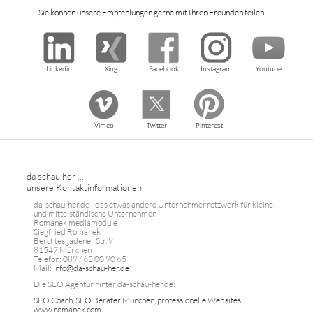
Sie können unsere Empfehlungen gerne mit Ihren Freunden teilen ... ...
Linkedin
Xing
Facebook
Instagram
Youtube
Vimeo
Twitter
Pinterest
da schau her ...
unsere Kontaktinformationen:
da-schau-her.de - das etwas andere Unternehmernetzwerk für kleine
und mittelständische Unternehmen
Romanek mediamodule
Siegfried Romanek
Berchtesgadener Str. 9
81547 München
Telefon: 089 / 62 00 90 65
Mail:
info@da-schau-her.de
Die SEO Agentur hinter da-schau-her.de:
SEO Coach, SEO Berater München, professionelle Websites
www.romanek.com