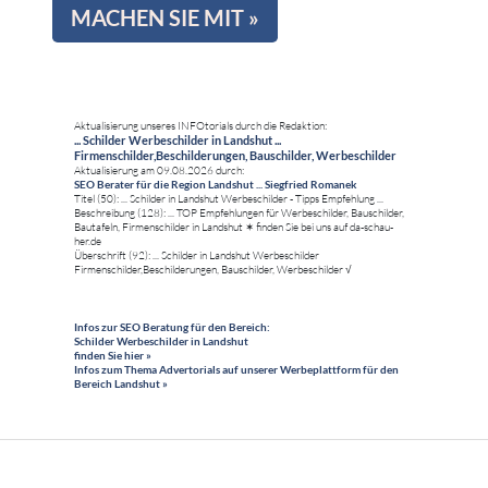
MACHEN SIE MIT »
Aktualisierung unseres INFOtorials durch die Redaktion:
... Schilder Werbeschilder in Landshut ...
Firmenschilder,Beschilderungen, Bauschilder, Werbeschilder
Aktualisierung am 09.08.2026 durch:
SEO Berater für die Region Landshut ... Siegfried Romanek
Titel (50): ... Schilder in Landshut Werbeschilder - Tipps Empfehlung ...
Beschreibung (128): ... TOP Empfehlungen für Werbeschilder, Bauschilder,
Bautafeln, Firmenschilder in Landshut ✶ finden Sie bei uns auf da-schau-
her.de
Überschrift (92): ... Schilder in Landshut Werbeschilder
Firmenschilder,Beschilderungen, Bauschilder, Werbeschilder √
Infos zur SEO Beratung für den Bereich:
Schilder Werbeschilder in Landshut
finden Sie hier »
Infos zum Thema Advertorials auf unserer Werbeplattform für den
Bereich Landshut »