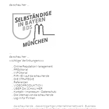
da schau her ...
...
da schau her ...
wichtige Verlinkungenxxx
...
Online Reputation Management
...
PREditorial
...
INFOtorial
...
FIRMEN auf da-schau-her.de
...
DIE STRATEGIE
...
Referenzen
...
VIDEOPRODUKTION
...
ÜBER DA SCHAU HER
...
Kontakt - Impressum - Datenschutz
...
Die Sitemap von da-schau-her.de
...
Log-In für Firmen
da-schau-her.de ... das einzigartige Unternehmernetzwerk . Business