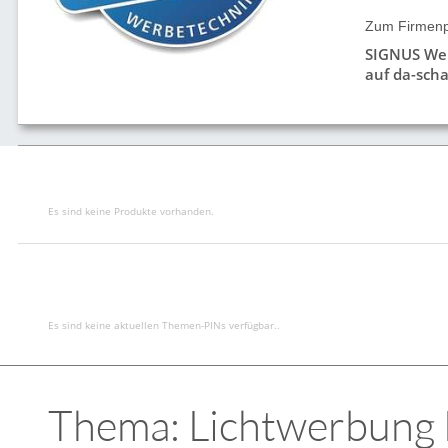
Zum Firmenpr
SIGNUS We
auf da-scha
Es sind keine Produkte vorhanden.
Es sind keine aktuellen Themen-PINs verfügbar..
Thema: Lichtwerbung L