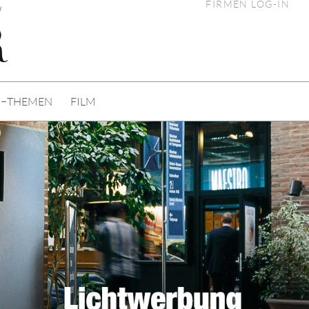
FIRMEN LOG-IN
√
I−THEMEN
FILM