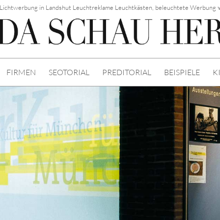
Lichtwerbung in Landshut Leuchtreklame Leuchtkästen, beleuchtete Werbung 
FIRMEN
SEOTORIAL
PREDITORIAL
BEISPIELE
K