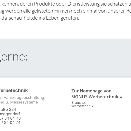
ut kennen, deren Produkte oder Dienstleistung sie schätzen
tig werden alle gelisteten Firmen noch einmal von unserer R
 da-schau-her.de ins Leben gerufen.
gerne:
Zur Homepage von
erbetechnik
SIGNUS Werbetechnik »
, Fahrzeugbeschriftung,
ng u. Messesysteme
Branche:
Werbetechnik
traße 224
Deggendorf
1 / 34 04 73
 / 34 04 74