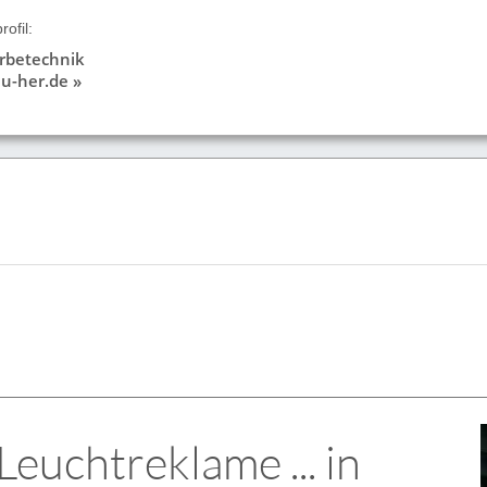
ofil:
rbetechnik
u-her.de »
euchtreklame ... in