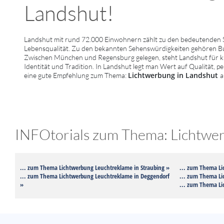
Landshut!
Landshut mit rund 72.000 Einwohnern zählt zu den bedeutenden S
Lebensqualität. Zu den bekannten Sehenswürdigkeiten gehören Burg 
Zwischen München und Regensburg gelegen, steht Landshut für kul
Identität und Tradition. In Landshut legt man Wert auf Qualität, p
Lichtwerbung in Landshut
eine gute Empfehlung zum Thema:
a
INFOtorials zum Thema: Lichtwer
... zum Thema Lichtwerbung Leuchtreklame in Straubing »
... zum Thema Li
... zum Thema Lichtwerbung Leuchtreklame in Deggendorf
... zum Thema Li
»
... zum Thema Li