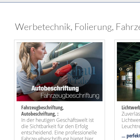
Werbetechnik, Folierung, Fahrz
Fahrzeugbeschriftung,
Lichtwerb
Autobeschriftung, :
Zuverläs
In der heutigen Geschäftswelt ist
Lichtwer
die Sichtbarkeit für den Erfolg
Leuchtr
entscheidend. Eine professionelle
... perfe
Fahrzeugbeschriftung bietet hier