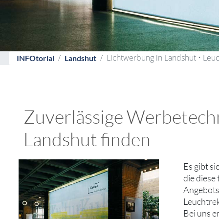
Lichtwerbung in Landshut • Leu
INFOtorial
Landshut
Zuverlässige Werbetechn
Landshut finden
Es gibt s
die diese
Angebotsv
Leuchtrek
Bei uns e