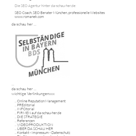
Die SEO Agentur hinter da-schau-her.de:
SEO Coach, SEO Berater München, professionelle Websites
www.romanek.com
da schau her ...
...
da schau her ...
wichtige Verlinkungenxxx
...
Online Reputation Management
...
PREditorial
...
INFOtorial
...
FIRMEN auf da-schau-her.de
...
DIE STRATEGIE
...
Referenzen
...
VIDEOPRODUKTION
...
ÜBER DA SCHAU HER
...
Kontakt - Impressum - Datenschutz