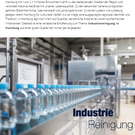
Hamburg mit rund 1,9 Millionen Einwohnern zählt zu den bedeutenden Städten der Region und
verbindet historisches Erbe mit urbaner Lebensqualität. Zu den bekannten Sehenswürdigkeiten
gehören Elbphilharmonie, Speicherstadt und Landungsbrücken. Zwischen Lübeck und Lüneburg
gelegen, steht Hamburg für kulturelle Vielfalt, kurze Wege, eine ausgeprägte regionale Identität und
Tradition. In Hamburg legt man Wert auf Qualität, persönliche Ansprache und ein authentisches
Industriereinigung in
Miteinander. Deshalb ist eine verlässliche Empfehlung zum Thema:
Hamburg
aus einer guten Quelle hier immer gerne gesehen.