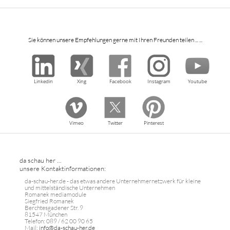
Sie können unsere Empfehlungen gerne mit Ihren Freunden teilen ... ...
Linkedin
Xing
Facebook
Instagram
Youtube
Vimeo
Twitter
Pinterest
da schau her ...
unsere Kontaktinformationen:
da-schau-her.de - das etwas andere Unternehmernetzwerk für kleine
und mittelständische Unternehmen
Romanek mediamodule
Siegfried Romanek
Berchtesgadener Str. 9
81547 München
Telefon: 089 / 62 00 90 65
Mail:
info@da-schau-her.de