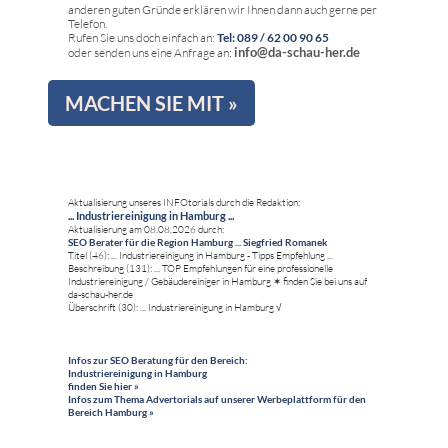
anderen guten Gründe erklären wir Ihnen dann auch gerne per
Telefon.
Rufen Sie uns doch einfach an:
Tel: 089 / 62 00 90 65
info@da-schau-her.de
oder senden uns eine Anfrage an:
MACHEN SIE MIT »
Aktualisierung unseres INFOtorials durch die Redaktion:
... Industriereinigung in Hamburg ...
Aktualisierung am 08.08.2026 durch:
SEO Berater für die Region Hamburg ... Siegfried Romanek
Titel (46): ... Industriereinigung in Hamburg - Tipps Empfehlung ...
Beschreibung (131): ... TOP Empfehlungen für eine professionelle
Industriereinigung / Gebäudereiniger in Hamburg ✶ finden Sie bei uns auf
da-schau-her.de
Überschrift (30): ... Industriereinigung in Hamburg √
Infos zur SEO Beratung für den Bereich:
Industriereinigung in Hamburg
finden Sie hier »
Infos zum Thema Advertorials auf unserer Werbeplattform für den
Bereich Hamburg »