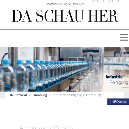
FIRMEN LOG-IN
Industriereinigung in Hamburg √
Industriereinigung in Hamburg •
INFOtorial
Hamburg
INFOtorial
Fachfirmen für eine