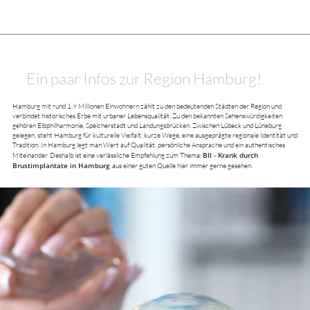
Ein paar Infos zur Region Hamburg!
Hamburg mit rund 1,9 Millionen Einwohnern zählt zu den bedeutenden Städten der Region und
verbindet historisches Erbe mit urbaner Lebensqualität. Zu den bekannten Sehenswürdigkeiten
gehören Elbphilharmonie, Speicherstadt und Landungsbrücken. Zwischen Lübeck und Lüneburg
gelegen, steht Hamburg für kulturelle Vielfalt, kurze Wege, eine ausgeprägte regionale Identität und
Tradition. In Hamburg legt man Wert auf Qualität, persönliche Ansprache und ein authentisches
BII - Krank durch
Miteinander. Deshalb ist eine verlässliche Empfehlung zum Thema:
Brustimplantate in Hamburg
aus einer guten Quelle hier immer gerne gesehen.