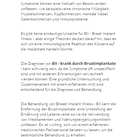
Symptome können eine Vielzahl von Beschwerden
umfassen, wie beispielsweise chronische Müdigkeit,
Muskelschmerzen, Kopfschmerzen, mentale Nebel,
Gelenkschmerzen und Immunprobleme.
Es gibt keine eindeutige Ursache für BII - Breat Implant
Illness -, aber einige Theorien deuten darauf hin, dass es
sich um eine immunologische Reaktion des Körpers auf
die Implantate handeln könnte.
BII - krank durch Brustimplantate
Die Diagnose von
-
kann schwierig sein, da die Symptome oft unspezifisch
sind und mit anderen Erkrankungen verwechselt
werden können. Eine gründliche Untersuchung und
Zusammenarbeit mit einem erfahrenen Arzt sind
entscheidend für die Diagnose und Behandlung.
Die Behandlung von Breast Implant Illness - BII kann die
Entfernung der Brustimplantate, eine Umstellung der
Ernährung und Lebensweise sowie die Verwendung
von Medikamenten und Nahrungsergänzungsmitteln
umfassen. Es ist wichtig, sich von einem erfahrenen
medizinischen Fachpersonal beraten zu lassen, um die
bestmögliche Behandlung zu erhalten.