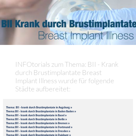
INFOtorials zum Thema: BII - Krank
durch Brustimplantate Breast
Implant Illness wurde für folgende
Städte aufbereitet:
Thema: BII - krank durch Brustimplantate in Augsburg »
Thema:BII - krank durch Brustimplantate in Baden Baden »
Thema:BII - krank durch Brustimplantate in Basel »
Thema:BII - krank durch Brustimplantate in Berlin »
Thema:BII - krank durch Brustimplantate in Bremen »
Thema:BII - krank durch Brustimplantate in Dortmund »
Thema:BII - krank durch Brustimplantate in Dresden »
Thema:BII - krank durch Brustimplantate in Duisburg »