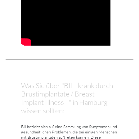
Was Sie über "BII - krank durch
Brustimplantate / Breast
Implant Illness - " in Hamburg
wissen sollten:
BII bezieht sich auf eine Sammlung von Symptomen und
gesundheitlichen Problemen, die bei einigen Menschen
mit Brustimplantaten auftreten können. Diese