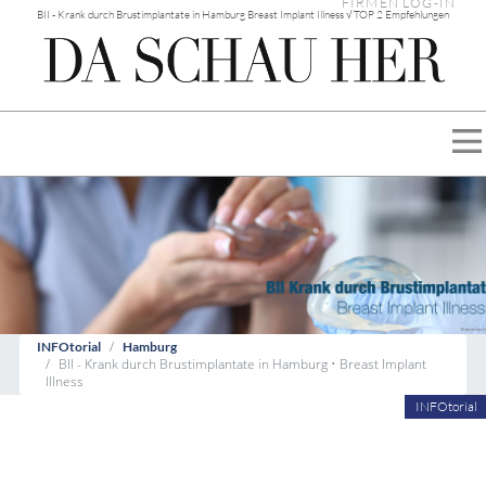
FIRMEN LOG-IN
BII - Krank durch Brustimplantate in Hamburg Breast Implant Illness √ TOP 2 Empfehlungen
INFOtorial
Hamburg
BII - Krank durch Brustimplantate in Hamburg • Breast Implant
Illness
INFOtorial