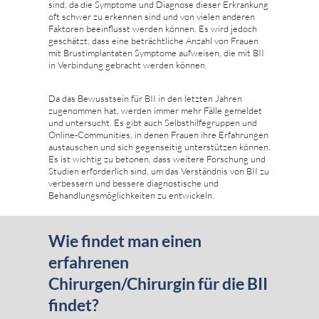
sind, da die Symptome und Diagnose dieser Erkrankung
oft schwer zu erkennen sind und von vielen anderen
Faktoren beeinflusst werden können. Es wird jedoch
geschätzt, dass eine beträchtliche Anzahl von Frauen
mit Brustimplantaten Symptome aufweisen, die mit BII
in Verbindung gebracht werden können.
Da das Bewusstsein für BII in den letzten Jahren
zugenommen hat, werden immer mehr Fälle gemeldet
und untersucht. Es gibt auch Selbsthilfegruppen und
Online-Communities, in denen Frauen ihre Erfahrungen
austauschen und sich gegenseitig unterstützen können.
Es ist wichtig zu betonen, dass weitere Forschung und
Studien erforderlich sind, um das Verständnis von BII zu
verbessern und bessere diagnostische und
Behandlungsmöglichkeiten zu entwickeln.
Wie findet man einen
erfahrenen
Chirurgen/Chirurgin für die BII
findet?