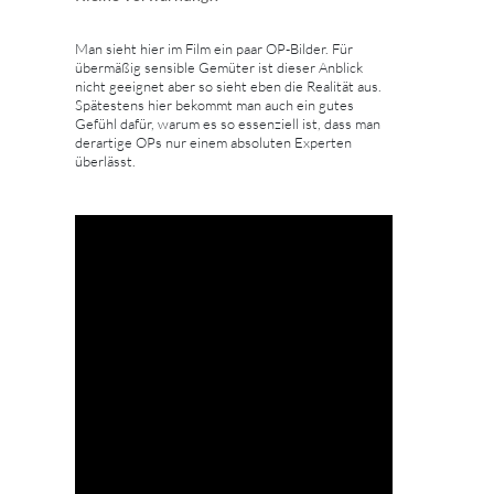
Man sieht hier im Film ein paar OP-Bilder. Für
übermäßig sensible Gemüter ist dieser Anblick
nicht geeignet aber so sieht eben die Realität aus.
Spätestens hier bekommt man auch ein gutes
Gefühl dafür, warum es so essenziell ist, dass man
derartige OPs nur einem absoluten Experten
überlässt.