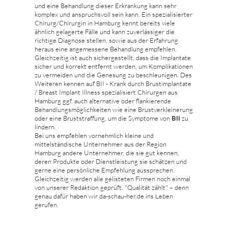
und eine Behandlung dieser Erkrankung kann sehr
komplex und anspruchsvoll sein kann. Ein spezialisierter
Chirurg/Chirurgin in Hamburg kennt bereits viele
ähnlich gelagerte Fälle und kann zuverlässiger die
richtige Diagnose stellen, sowie aus der Erfahrung
heraus eine angemessene Behandlung empfehlen.
Gleichzeitig ist auch sichergestellt, dass die Implantate
sicher und korrekt entfernt werden, um Komplikationen
zu vermeiden und die Genesung zu beschleunigen. Des
Weiteren kennen auf BII - Krank durch Brustimplantate
/ Breast Implant Illness spezialisiert Chirurgen aus
Hamburg ggf. auch alternative oder flankierende
Behandlungsmöglichkeiten wie eine Brustverkleinerung
BII
oder eine Bruststraffung, um die Symptome von
zu
lindern.
Bei uns empfehlen vornehmlich kleine und
mittelständische Unternehmer aus der Region
Hamburg andere Unternehmer, die sie gut kennen,
deren Produkte oder Dienstleistung sie schätzen und
gerne eine persönliche Empfehlung aussprechen.
Gleichzeitig werden alle gelisteten Firmen noch einmal
von unserer Redaktion geprüft. "Qualität zählt" – denn
genau dafür haben wir da-schau-her.de ins Leben
gerufen.