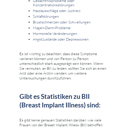
Gedächtnisprobleme oder
Konzentrationsstörungen
Hautausschläge oder Juckreiz
Schlafstörungen
Brustschmerzen oder Schwellungen
Magen-Darm-Probleme
Hormonelle Veränderungen
Angstzustände oder Depressionen
Es ist wichtig zu beachten, dass diese Symptome
variieren können und von Person zu Person
unterschiedlich stark ausgeprägt sein können. Wenn
Sie vermuten, an BII zu leiden, sollten Sie sich an einen
Arzt oder eine Ärztin wenden, um weitere
Untersuchungen durchzuführen.
Gibt es Statistiken zu BII
(Breast Implant Illness) sind:
Es gibt keine genauen Statistiken darüber, wie viele
Frauen von der Breast Implant Illness (BII) betroffen