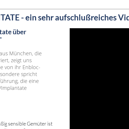
 ein sehr aufschlußreiches Video
tate über
"
n aus München, die
ert, zeigt uns
e von ihr Enbloc-
sondere spricht
tführung, die eine
/Implantate
äßig sensible Gemüter ist