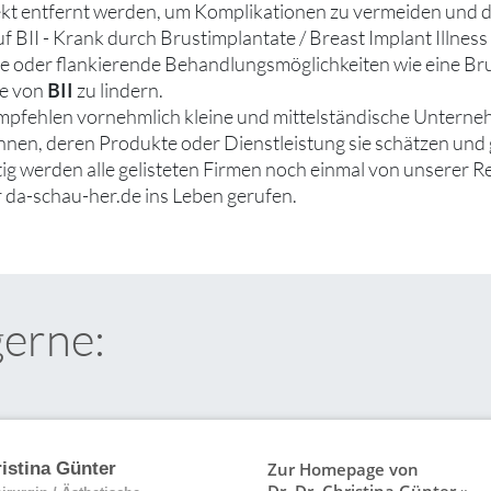
kt entfernt werden, um Komplikationen zu vermeiden und 
f BII - Krank durch Brustimplantate / Breast Implant Illness 
ve oder flankierende Behandlungsmöglichkeiten wie eine Bru
BII
e von
zu lindern.
mpfehlen vornehmlich kleine und mittelständische Unterne
ennen, deren Produkte oder Dienstleistung sie schätzen un
tig werden alle gelisteten Firmen noch einmal von unserer R
 da-schau-her.de ins Leben gerufen.
gerne:
Zur Homepage von
ristina Günter
Dr. Dr. Christina Günter »