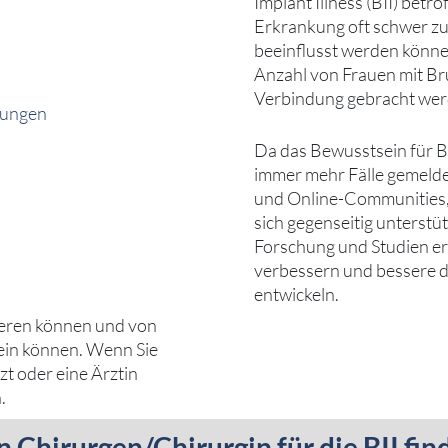
Implant Illness (BII) bet
Erkrankung oft schwer zu
beeinflusst werden können
Anzahl von Frauen mit Br
Verbindung gebracht wer
rungen
Da das Bewusstsein für B
immer mehr Fälle gemelde
und Online-Communities,
sich gegenseitig unterstü
Forschung und Studien erf
verbessern und bessere 
entwickeln.
iieren können und von
sein können. Wenn Sie
rzt oder eine Ärztin
.
 Chirurgen/Chirurgin für die BII fin