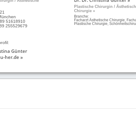
irurgin / Ästhetische
Plastische Chirurgin / Ästhetisc
Chirurgie »
 21
München
Branche:
Facharzt Ästhetische Chirurgie, Facha
 89 51618910
Plastische Chirurgie, Schönheitschiru
9 89 255529679
ofil:
istina Günter
u-her.de »