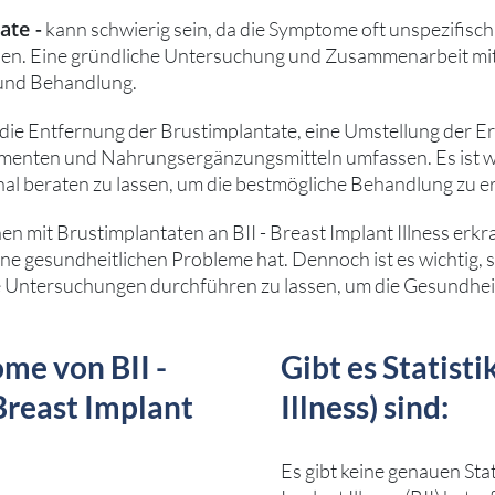
ate -
kann schwierig sein, da die Symptome oft unspezifisch
en. Eine gründliche Untersuchung und Zusammenarbeit mi
 und Behandlung.
n die Entfernung der Brustimplantate, eine Umstellung der 
enten und Nahrungsergänzungsmitteln umfassen. Es ist wi
al beraten zu lassen, um die bestmögliche Behandlung zu er
nen mit Brustimplantaten an BII - Breast Implant Illness erkr
ne gesundheitlichen Probleme hat. Dennoch ist es wichtig, s
ge Untersuchungen durchführen zu lassen, um die Gesundhei
me von BII -
Gibt es Statisti
Breast Implant
Illness) sind:
Es gibt keine genauen Stat