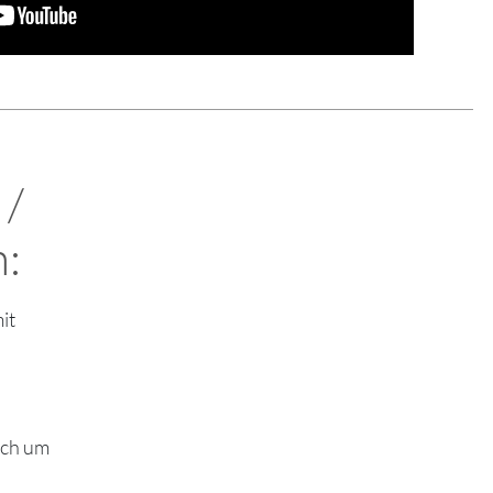
 /
n:
it
sich um