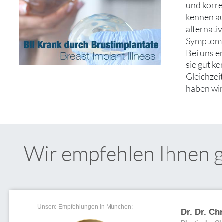
und korre
kennen au
alternati
Symptom
Bei uns e
sie gut k
Gleichzei
haben wir
Wir empfehlen Ihnen 
Unsere Empfehlungen in München:
Dr. Dr. Ch