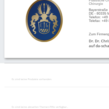
Plastische Ch
Chirurgie
Bayerstraße
DE - 80335 
Telefon: +49
Telefax: +4
Zum Firmenpr
Dr. Dr. Chr
auf da-scha
Es sind keine Produkte vorhanden.
Es sind keine aktuellen Themen-PINs verfügbar..