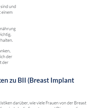
 sind und
t einem
Ernährung
chtig,
halten.
anken,
ich der
t der
ken zu BII (Breast Implant
istiken darüber, wie viele Frauen von der Breast