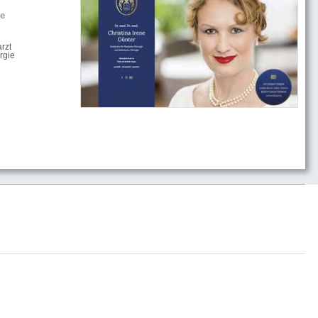
he
rzt
rgie