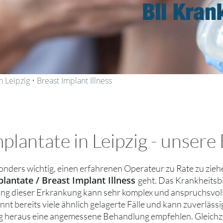
n Leipzig • Breast Implant Illness
mplantate in Leipzig - unser
sonders wichtig, einen erfahrenen Operateur zu Rate zu zie
lantate / Breast Implant Illness
geht. Das Krankheitsbil
g dieser Erkrankung kann sehr komplex und anspruchsvoll se
nnt bereits viele ähnlich gelagerte Fälle und kann zuverlässi
 heraus eine angemessene Behandlung empfehlen. Gleichzeitig