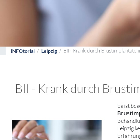
BII - Krank durch Brustimplantate i
INFOtorial
Leipzig
BII - Krank durch Brusti
Es ist be
Brustimp
Behandlun
Leipzig ke
Erfahrung