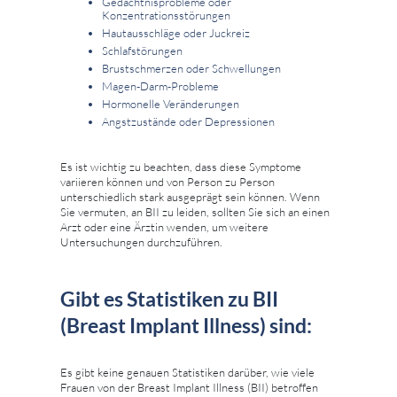
Gedächtnisprobleme oder
Konzentrationsstörungen
Hautausschläge oder Juckreiz
Schlafstörungen
Brustschmerzen oder Schwellungen
Magen-Darm-Probleme
Hormonelle Veränderungen
Angstzustände oder Depressionen
Es ist wichtig zu beachten, dass diese Symptome
variieren können und von Person zu Person
unterschiedlich stark ausgeprägt sein können. Wenn
Sie vermuten, an BII zu leiden, sollten Sie sich an einen
Arzt oder eine Ärztin wenden, um weitere
Untersuchungen durchzuführen.
Gibt es Statistiken zu BII
(Breast Implant Illness) sind:
Es gibt keine genauen Statistiken darüber, wie viele
Frauen von der Breast Implant Illness (BII) betroffen