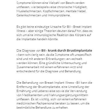
Symptome können eine Vielzahl von Beschwerden
umfassen, wie beispielsweise chronische Müdigkeit,
Muskelschmerzen, Kopfschmerzen, mentale Nebel,
Gelenkschmerzen und Immunprobleme.
Es gibt keine eindeutige Ursache für BII - Breat Implant
Illness -, aber einige Theorien deuten darauf hin, dass es
sich um eine immunologische Reaktion des Körpers auf
die Implantate handeln könnte.
BII - krank durch Brustimplantate
Die Diagnose von
-
kann schwierig sein, da die Symptome oft unspezifisch
sind und mit anderen Erkrankungen verwechselt
werden können. Eine gründliche Untersuchung und
Zusammenarbeit mit einem erfahrenen Arzt sind
entscheidend für die Diagnose und Behandlung.
Die Behandlung von Breast Implant Illness - BII kann die
Entfernung der Brustimplantate, eine Umstellung der
Ernährung und Lebensweise sowie die Verwendung
von Medikamenten und Nahrungsergänzungsmitteln
umfassen. Es ist wichtig, sich von einem erfahrenen
medizinischen Fachpersonal beraten zu lassen, um die
bestmögliche Behandlung zu erhalten.