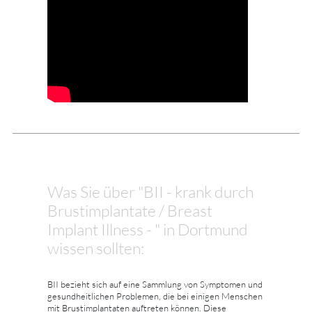
Was Sie über "BII - krank durch
Brustimplantate / Breast
Implant Illness - " in Dortmund
wissen sollten:
BII bezieht sich auf eine Sammlung von Symptomen und
gesundheitlichen Problemen, die bei einigen Menschen
mit Brustimplantaten auftreten können. Diese