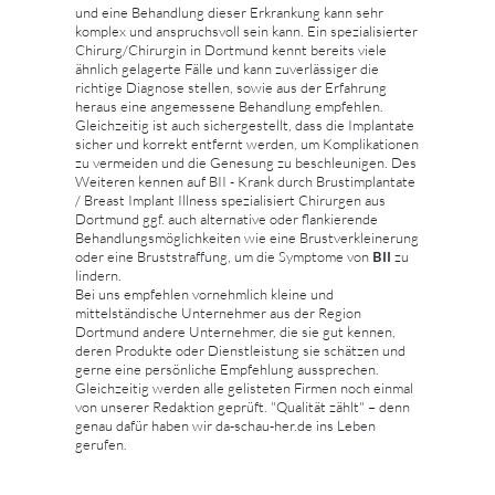
und eine Behandlung dieser Erkrankung kann sehr
komplex und anspruchsvoll sein kann. Ein spezialisierter
Chirurg/Chirurgin in Dortmund kennt bereits viele
ähnlich gelagerte Fälle und kann zuverlässiger die
richtige Diagnose stellen, sowie aus der Erfahrung
heraus eine angemessene Behandlung empfehlen.
Gleichzeitig ist auch sichergestellt, dass die Implantate
sicher und korrekt entfernt werden, um Komplikationen
zu vermeiden und die Genesung zu beschleunigen. Des
Weiteren kennen auf BII - Krank durch Brustimplantate
/ Breast Implant Illness spezialisiert Chirurgen aus
Dortmund ggf. auch alternative oder flankierende
Behandlungsmöglichkeiten wie eine Brustverkleinerung
BII
oder eine Bruststraffung, um die Symptome von
zu
lindern.
Bei uns empfehlen vornehmlich kleine und
mittelständische Unternehmer aus der Region
Dortmund andere Unternehmer, die sie gut kennen,
deren Produkte oder Dienstleistung sie schätzen und
gerne eine persönliche Empfehlung aussprechen.
Gleichzeitig werden alle gelisteten Firmen noch einmal
von unserer Redaktion geprüft. "Qualität zählt" – denn
genau dafür haben wir da-schau-her.de ins Leben
gerufen.