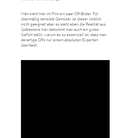
Man sieht hier im Film ein paar OP-Bilder. Für
übermäßig sensible Gemüter ist dieser Anblick
nicht geeignet aber so sieht eben die Realität aus.
Spätestens hier bekommt man auch ein gutes
Gefühl dafür, warum es so essenziell ist, dass man
derartige OPs nur einem absoluten Experten
überlässt.