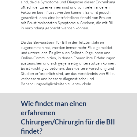
sind, da die Symptome und Diagnose dieser Erkrankung
oft schwer zu erkennen sind und von vielen anderen
Faktoren beeinflusst werden können. Es wird jedoch
geschätzt, dass eine beträchtliche Anzahl von Frauen
mit Brustimplantaten Symptome aufweisen, die mit BII
in Verbindung gebracht werden können.
Da das Bewusstsein für BII in den letzten Jahren
zugenommen hat, werden immer mehr Fälle gemeldet
und untersucht. Es gibt auch Selbsthilfegruppen und
Online-Communities, in denen Frauen ihre Erfahrungen
austauschen und sich gegenseitig unterstützen können.
Es ist wichtig zu betonen, dass weitere Forschung und
Studien erforderlich sind, um das Verständnis von BII zu
verbessern und bessere diagnostische und
Behandlungsmöglichkeiten zu entwickeln.
Wie findet man einen
erfahrenen
Chirurgen/Chirurgin für die BII
findet?