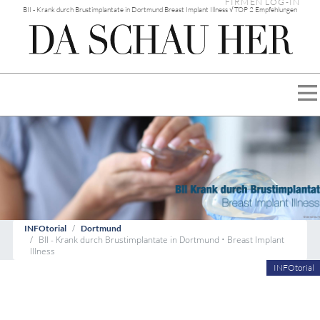
FIRMEN LOG-IN
BII - Krank durch Brustimplantate in Dortmund Breast Implant Illness √ TOP 2 Empfehlungen
INFOtorial
Dortmund
BII - Krank durch Brustimplantate in Dortmund • Breast Implant
Illness
INFOtorial