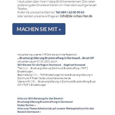
Neukunden über Ihren Webauftritt kennenlernen! Die vielen
anderen guten Gründe erklären wir Ihnen dann auch gerne per
Telefon.
Rufen Sie uns doch einfach an:
Tel: 089 / 62 00 90 65
info@da-schau-her.de
oder senden uns eine Anfrage an:
MACHEN SIE MIT »
Aktualisierung unseres INFOtorials durch die Redaktion:
... Brustvergrößerung Bruststraffung in Dortmund ... Brust OP
Aktualisierung am 07.08.2026 durch:
SEO Berater für die Region Dortmund ... Siegfried Romanek
Titel (61): ... Brustvergrößerung Dortmund Bruststraffung - TOP 2
Empfehlungen ...
Beschreibung (99): ... TOP Empfehlungen für eine Brustvergrößerung in
Dortmund ✶ finden Sie bei uns auf da-schau-her.de
Überschrift (73): ... Brustvergrößerung in Dortmund Bruststraffung Brust
OP √ TOP 2 Empfehlungen
Infos zur SEO Beratung für den Bereich:
Brustvergrößerung Bruststraffung in Dortmund
finden Sie hier »
Infos zum Thema Advertorials auf unserer Werbeplattform für den
Bereich Dortmund »