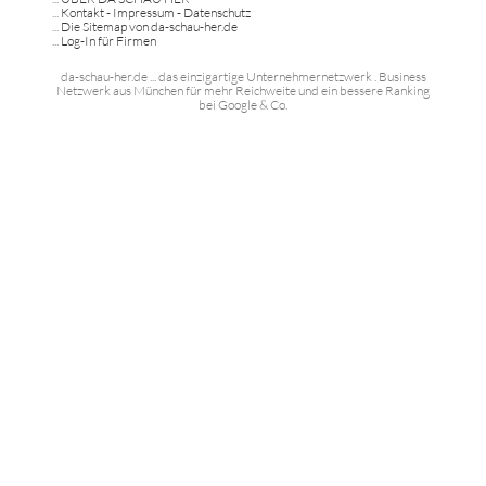
...
Kontakt - Impressum - Datenschutz
...
Die Sitemap von da-schau-her.de
...
Log-In für Firmen
da-schau-her.de ... das einzigartige Unternehmernetzwerk . Business
Netzwerk aus München für mehr Reichweite und ein bessere Ranking
bei Google & Co.