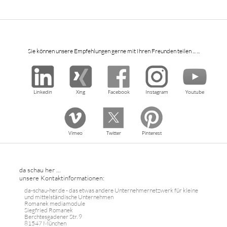
Sie können unsere Empfehlungen gerne mit Ihren Freunden teilen ... ...
Linkedin
Xing
Facebook
Instagram
Youtube
Vimeo
Twitter
Pinterest
da schau her ...
unsere Kontaktinformationen:
da-schau-her.de - das etwas andere Unternehmernetzwerk für kleine
und mittelständische Unternehmen
Romanek mediamodule
Siegfried Romanek
Berchtesgadener Str. 9
81547 München