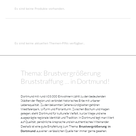
Es sind keine Produkte vorhanden.
Es sind keine aktuellen Themen-PINs verfügbar..
Thema: Brustvergrößerung
Bruststraffung ... in Dortmund!
Dortmund mit rund 603.000 Einwohnern zählt zu den bedeutenden
Städten der Region und verbindet historisches Erbe mit urbaner
Lebensqualität. Zu den bekannten Sehenswürdigkeiten gehören
Westfalenpark, U-Turm und Florianturm. Zwischen Bochum und Hagen
gelegen, steht Dortmund für kulturelle Vielfalt, kurze Wege und eine
ausgeprägte regionale Identität und Tradition. In Dortmund legt man Wert
auf Qualität, persönliche Ansprache und ein authentisches Miteinander.
Brustvergrößerung in
Deshalb ist eine gute Empfehlung zum Thema:
Dortmund
aus einer verlässlichen Quelle hier immer gerne gesehen.