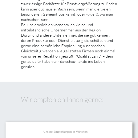
zuverlässige Fachärzte für Brustvergrößerung zu finden
kann aber duchaus einfach sein, wenn man die vielen
besonderen Geheimtipps kennt, oder wweiß, wo man
nachsehen kann.
Bei uns empfehlen vornehmlich kleine und
mittelständische Unternehmer aus der Region
Dortmund andere Unternehmer, die sie gut kennen,
deren Produkte oder Dienstleistung sie schätzen und
gerne eine persönliche Empfehlung aussprechen.
Gleichzeitig werden alle gelisteten Firmen noch einmal
von unserer Redaktion geprüft. "Qualität zählt" – denn
genau dafür haben wir da-schau-her.de ins Leben
gerufen.
Wir empfehlen Ihnen gerne:
Unsere Empfehlungen in München: