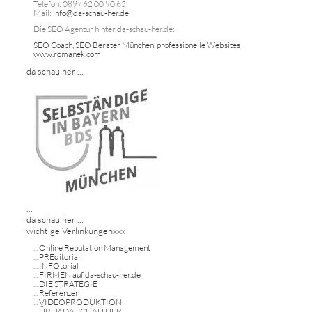
Telefon: 089 / 62 00 90 65
Mail:
info@da-schau-her.de
Die SEO Agentur hinter da-schau-her.de:
SEO Coach, SEO Berater München, professionelle Websites
www.romanek.com
da schau her ...
...
da schau her ...
wichtige Verlinkungenxxx
...
Online Reputation Management
...
PREditorial
...
INFOtorial
...
FIRMEN auf da-schau-her.de
...
DIE STRATEGIE
...
Referenzen
...
VIDEOPRODUKTION
...
ÜBER DA SCHAU HER