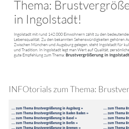
Thema: Brustvergrößer
in Ingolstadt!
Ingolstadt mit rund 142.000 Einwohnern zählt zu den bedeutenden
Lebensqualität. Zu den bekannten Sehenswürdigkeiten gehören A
Zwischen München und Augsburg gelegen, steht Ingolstadt für kultu
und Tradition. In Ingolstadt legt man Wert auf Qualität, persönlic
Brustvergrößerung in Ingolstad
gute Empfehlung zum Thema:
INFOtorials zum Thema: Brustverg
... zum Thema Brustvergrößerung in Augsburg »
... zum Thema Br
... zum Thema Brustvergrößerung in Baden Baden »
... zum Thema Br
... zum Thema Brustvergrößerung in Basel »
... zum Thema Br
... zum Thema Brustvergrößerung in Berlin »
... zum Thema Br
... zum Thema Brustvergrößerung in Bremen »
... zum Thema Br