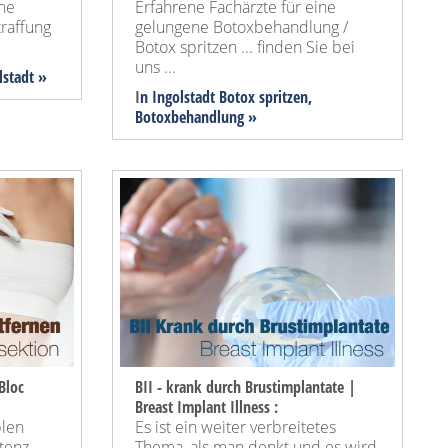
ine
Erfahrene Fachärzte für eine
raffung
gelungene Botoxbehandlung /
Botox spritzen ... finden Sie bei
uns ...
lstadt »
I
n Ingolstadt Botox spritzen,
Botoxbehandlung »
Bloc
BII - krank durch Brustimplantate |
Breast Implant Illness :
blen
Es ist ein weiter verbreitetes
tenz
Thema, als man denkt und es wird