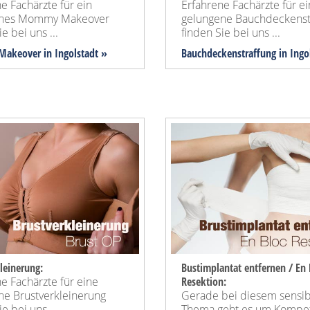
e Fachärzte für ein
Erfahrene Fachärzte für e
enes Mommy Makeover
gelungene Bauchdeckenst
e bei uns ...
finden Sie bei uns ...
akeover
in Ingolstadt »
Bauchdeckenstraffung
in Ingo
leinerung:
Bustimplantat entfernen / En 
e Fachärzte für eine
Resektion:
ne Brustverkleinerung
Gerade bei diesem sensi
e bei uns ...
Thema geht es um Kompe