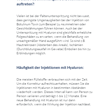
auftreten?
!
Vielen ist bei der Faltenunterspritzung nicht bewusst,
dass geringste Ungenauigkeiten bei der Injektion von
Botulinum Toxin zum Beispiel zu Asymmetrien oder
Gesichtslähmungen führen können. Auch bei der
Unterspritzung mit Hyaluron sind gleichfalls erhebliche
Folgeschäden zu erwarten, wenn die Behandlung von
unsachgemäßer Hand ausgeführt wird. So sind z.B.
Hautnekrosen (Absterben des Areals), Ischämien
(Durchblutungsausfall im Gewebe) Embolien bis hin zu
Erblindungen möglch.
Häufigkeit der Injektionen mit Hyaluron:
Die meisten Füllstoffe verbrauchen sich mit der Zeit.
Um die Korrektur aufrechtzuerhalten, müssen Sie die
Injektionen mit Hyaluron in bestimmten Abständen
wiederholt werden. Dieses Intervall kann von Person zu
Person variieren und beträgt 6 bis 12 Monate. Eine
neue Behandlung mit Hyaluron ist nur dann
erforderlich, wenn die Wirkung der Injektion nachlässt.