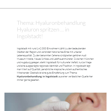
Thema: Hyaluronbehandlung
Hyaluron spritzen ... in
Ingolstadt!
Ingolstadt mit rund 142.000 Einwohnern zählt zu den bedeutenden
Städten der Region und verbindet historisches Erbe mit urbaner
Lebensqualität. Zu den bekannten Sehenswürdigkeiten gehören Audi
Museum Mobile, Neues Schloss und Liebfrauenmünster. Zwischen München
und Augsburg gelegen, steht Ingolstadt für kulturelle Vielfalt, kurze Wege
und eine ausgeprägte regionale Identität und Tradition. In Ingolstadt legt
man Wert auf Qualität, persönliche Ansprache und ein authentisches
Miteinander. Deshalb ist eine gute Empfehlung zum Thema:
Hyaluronbehandlung in Ingolstadt
aus einer verlässlichen Quelle hier
immer gerne gesehen.