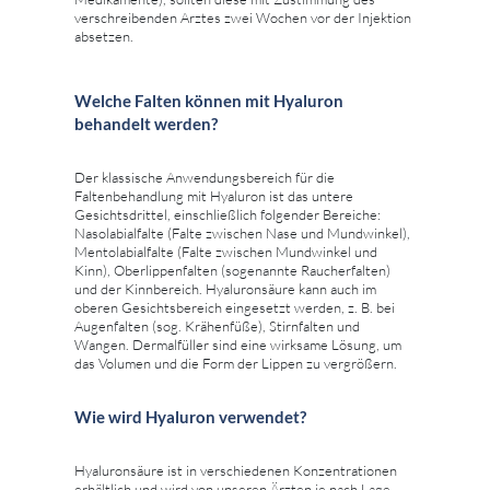
verschreibenden Arztes zwei Wochen vor der Injektion
absetzen.
Welche Falten können mit Hyaluron
behandelt werden?
Der klassische Anwendungsbereich für die
Faltenbehandlung mit Hyaluron ist das untere
Gesichtsdrittel, einschließlich folgender Bereiche:
Nasolabialfalte (Falte zwischen Nase und Mundwinkel),
Mentolabialfalte (Falte zwischen Mundwinkel und
Kinn), Oberlippenfalten (sogenannte Raucherfalten)
und der Kinnbereich. Hyaluronsäure kann auch im
oberen Gesichtsbereich eingesetzt werden, z. B. bei
Augenfalten (sog. Krähenfüße), Stirnfalten und
Wangen. Dermalfüller sind eine wirksame Lösung, um
das Volumen und die Form der Lippen zu vergrößern.
Wie wird Hyaluron verwendet?
Hyaluronsäure ist in verschiedenen Konzentrationen
erhältlich und wird von unseren Ärzten je nach Lage