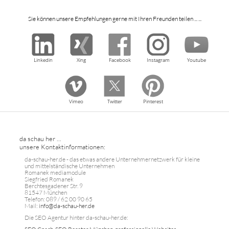
Sie können unsere Empfehlungen gerne mit Ihren Freunden teilen ... ...
Linkedin
Xing
Facebook
Instagram
Youtube
Vimeo
Twitter
Pinterest
da schau her ...
unsere Kontaktinformationen:
da-schau-her.de - das etwas andere Unternehmernetzwerk für kleine
und mittelständische Unternehmen
Romanek mediamodule
Siegfried Romanek
Berchtesgadener Str. 9
81547 München
Telefon: 089 / 62 00 90 65
Mail:
info@da-schau-her.de
Die SEO Agentur hinter da-schau-her.de: