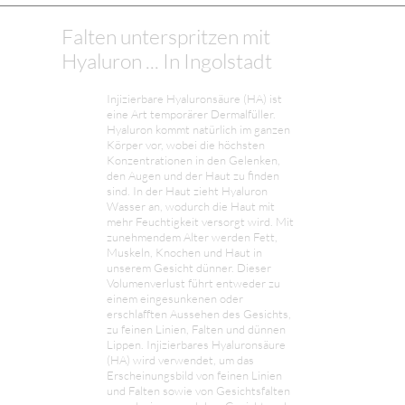
Falten unterspritzen mit
Hyaluron ... In Ingolstadt
Injizierbare Hyaluronsäure (HA) ist
eine Art temporärer Dermalfüller.
Hyaluron kommt natürlich im ganzen
Körper vor, wobei die höchsten
Konzentrationen in den Gelenken,
den Augen und der Haut zu finden
sind. In der Haut zieht Hyaluron
Wasser an, wodurch die Haut mit
mehr Feuchtigkeit versorgt wird. Mit
zunehmendem Alter werden Fett,
Muskeln, Knochen und Haut in
unserem Gesicht dünner. Dieser
Volumenverlust führt entweder zu
einem eingesunkenen oder
erschlafften Aussehen des Gesichts,
zu feinen Linien, Falten und dünnen
Lippen. Injizierbares Hyaluronsäure
(HA) wird verwendet, um das
Erscheinungsbild von feinen Linien
und Falten sowie von Gesichtsfalten