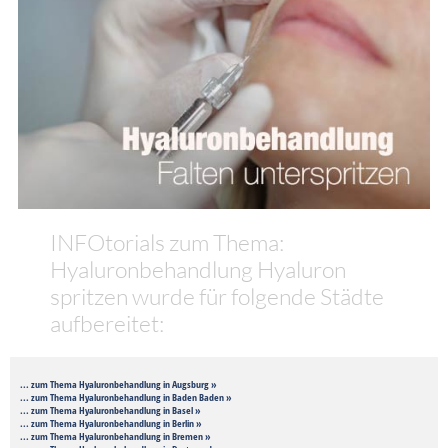
INFOtorials zum Thema:
Hyaluronbehandlung Hyaluron
spritzen wurde für folgende Städte
aufbereitet:
... zum Thema Hyaluronbehandlung in Augsburg »
... zum Thema Hyaluronbehandlung in Baden Baden »
... zum Thema Hyaluronbehandlung in Basel »
... zum Thema Hyaluronbehandlung in Berlin »
... zum Thema Hyaluronbehandlung in Bremen »