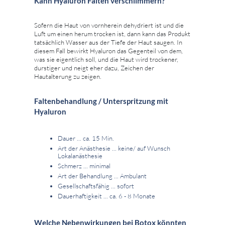
Kann Hyaluron Falten verschlimmern?
Sofern die Haut von vornherein dehydriert ist und die
Luft um einen herum trocken ist, dann kann das Produkt
tatsächlich Wasser aus der Tiefe der Haut saugen. In
diesem Fall bewirkt Hyaluron das Gegenteil von dem,
was sie eigentlich soll, und die Haut wird trockener,
durstiger und neigt eher dazu, Zeichen der
Hautalterung zu zeigen.
Faltenbehandlung / Unterspritzung mit
Hyaluron
Dauer ... ca. 15 Min.
Art der Anästhesie ... keine/ auf Wunsch
Lokalanästhesie
Schmerz ... minimal
Art der Behandlung ... Ambulant
Gesellschaftsfähig ... sofort
Dauerhaftigkeit ... ca. 6 - 8 Monate
Welche Nebenwirkungen bei Botox könnten