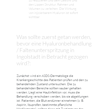
zu reduzieren und dem Gesicht und
den Lippen Struktur, Rahmen und
Volumen zu verleihen. Die Wirkung
von injizierbarem Hyaluron ist sofort
sichtbar.
Was sollte zuerst getan werden,
bevor eine Hyaluronbehandlung
/ Faltenunterspritzung in
Ingolstadt in Betracht gezogen
wird?:
Zunächst wird ein ASDS-Dermatologe die
Krankengeschichte des Patienten prüfen und den zu
behandelnden Zustand untersuchen. Die zu
behandelnden Bereiche sollten sauber gehalten
werden. Liegt eine Hautinfektion vor, muss die
Behandlung verschoben werden, bis sie abgeklungen
ist. Patienten, die Blutverdünner einnehmen (z. B.
Aspirin, Ibuprofen, bestimmte pflanzliche
Medikamente), sollten diese mit Zustimmung des