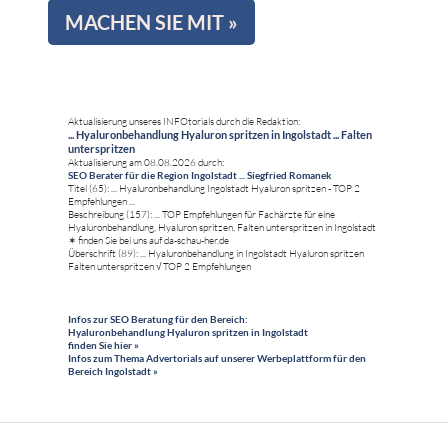
MACHEN SIE MIT »
Aktualisierung unseres INFOtorials durch die Redaktion:
... Hyaluronbehandlung Hyaluron spritzen in Ingolstadt ... Falten
unterspritzen
Aktualisierung am 08.08.2026 durch:
SEO Berater für die Region Ingolstadt ... Siegfried Romanek
Titel (65): ... Hyaluronbehandlung Ingolstadt Hyaluron spritzen - TOP 2
Empfehlungen ...
Beschreibung (157): ... TOP Empfehlungen für Fachärzte für eine
Hyaluronbehandlung, Hyaluron spritzen, Falten unterspritzen in Ingolstadt
✶ finden Sie bei uns auf da-schau-her.de
Überschrift (89): ... Hyaluronbehandlung in Ingolstadt Hyaluron spritzen
Falten unterspritzen √ TOP 2 Empfehlungen
Infos zur SEO Beratung für den Bereich:
Hyaluronbehandlung Hyaluron spritzen in Ingolstadt
finden Sie hier »
Infos zum Thema Advertorials auf unserer Werbeplattform für den
Bereich Ingolstadt »