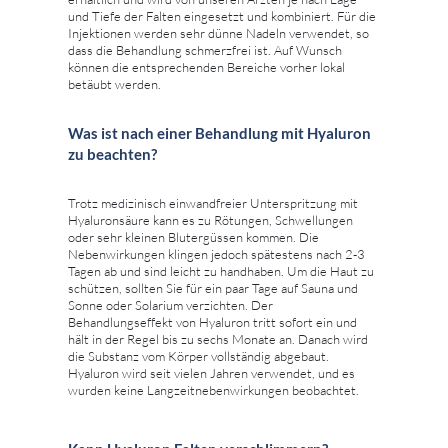
und Tiefe der Falten eingesetzt und kombiniert. Für die
Injektionen werden sehr dünne Nadeln verwendet, so
dass die Behandlung schmerzfrei ist. Auf Wunsch
können die entsprechenden Bereiche vorher lokal
betäubt werden.
Was ist nach einer Behandlung mit Hyaluron
zu beachten?
Trotz medizinisch einwandfreier Unterspritzung mit
Hyaluronsäure kann es zu Rötungen, Schwellungen
oder sehr kleinen Blutergüssen kommen. Die
Nebenwirkungen klingen jedoch spätestens nach 2-3
Tagen ab und sind leicht zu handhaben. Um die Haut zu
schützen, sollten Sie für ein paar Tage auf Sauna und
Sonne oder Solarium verzichten. Der
Behandlungseffekt von Hyaluron tritt sofort ein und
hält in der Regel bis zu sechs Monate an. Danach wird
die Substanz vom Körper vollständig abgebaut.
Hyaluron wird seit vielen Jahren verwendet, und es
wurden keine Langzeitnebenwirkungen beobachtet.