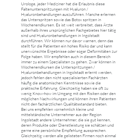
Urologe, jeder Mediziner hat die Erlaubnis diese
Faltenunterspritzungen mit Hyaluron /
Hyaluronbehandlungen auszuführen. Manche erlernen
das Unterspritzen sowie das Botox spritzen in
Wochenendkursen. Es ist weit verbreitet, dass Ärzte
außerhalb ihres ursprünglichen Fachgebietes hier tätig
sind und Hyaluronbehandlungen in Ingolstadt
durchführen. Wir können nur davor warnen, denn das
stellt für die Patienten ein hohes Risiko dar und kann
unerwünschte Ergebnisse oder sogar Deformitäten zur
Folge haben. Wir empfehlen auch in diesem Bereich
immer zu einem Spezialisten zu gehen. Zwar können in
Wochenendkursen die Unterspritzungen /
Hyaluronbehandlungen in Ingolstadt erlernt werden,
jedoch fehlen den nicht spezialisierten Fachärzten
häufig die anatomischen Kenntnisse sowie die
praktische Erfahrung. Gleichzeitig haben sie oft zu
wenig Know-how im Umgang mit den Risiken oder den
möglichen Nachwirkungen und können ihren Patienten
nicht den fachärztlichen Qualitätsstandard bieten.
Bei uns empfehlen vornehmlich kleine und
mittelständische Unternehmer aus der Region
Ingolstadt andere Unternehmer, die sie gut kennen,
deren Produkte oder Dienstleistung sie schätzen und
gerne eine persönliche Empfehlung aussprechen.
Gleichzeitig werden alle gelisteten Firmen noch einmal