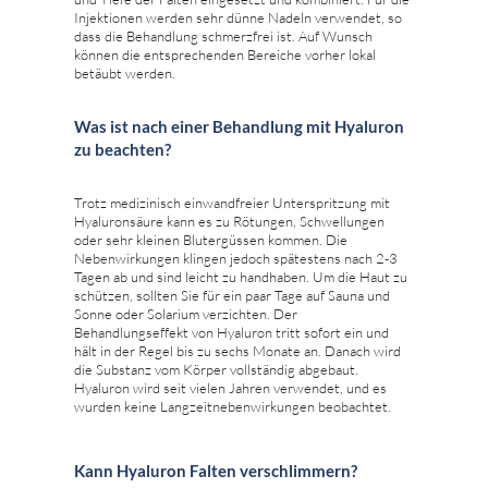
Injektionen werden sehr dünne Nadeln verwendet, so
dass die Behandlung schmerzfrei ist. Auf Wunsch
können die entsprechenden Bereiche vorher lokal
betäubt werden.
Was ist nach einer Behandlung mit Hyaluron
zu beachten?
Trotz medizinisch einwandfreier Unterspritzung mit
Hyaluronsäure kann es zu Rötungen, Schwellungen
oder sehr kleinen Blutergüssen kommen. Die
Nebenwirkungen klingen jedoch spätestens nach 2-3
Tagen ab und sind leicht zu handhaben. Um die Haut zu
schützen, sollten Sie für ein paar Tage auf Sauna und
Sonne oder Solarium verzichten. Der
Behandlungseffekt von Hyaluron tritt sofort ein und
hält in der Regel bis zu sechs Monate an. Danach wird
die Substanz vom Körper vollständig abgebaut.
Hyaluron wird seit vielen Jahren verwendet, und es
wurden keine Langzeitnebenwirkungen beobachtet.
Kann Hyaluron Falten verschlimmern?