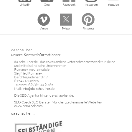
Linkedin
Xing
Facebook
Instagram
Youtube
Vimeo
Twitter
Pinterest
da schau her ...
unsere Kontaktinformationen:
da-schau-her.de - das etwas andere Unternehmernetzwerk für kleine
und mittelständische Unternehmen
Romanek mediamodule
Siegfried Romanek
Berchtesgadener Str. 9
81547 München
Telefon: 089 / 62 00 90 65
Mail:
info@da-schau-her.de
Die SEO Agentur hinter da-schau-her.de:
SEO Coach, SEO Berater München, professionelle Websites
www.romanek.com
da schau her ...