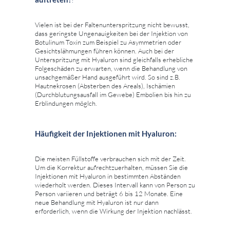
Vielen ist bei der Faltenunterspritzung nicht bewusst,
dass geringste Ungenauigkeiten bei der Injektion von
Botulinum Toxin zum Beispiel zu Asymmetrien oder
Gesichtslähmungen führen können. Auch bei der
Unterspritzung mit Hyaluron sind gleichfalls erhebliche
Folgeschäden zu erwarten, wenn die Behandlung von
unsachgemäßer Hand ausgeführt wird. So sind z.B.
Hautnekrosen (Absterben des Areals), Ischämien
(Durchblutungsausfall im Gewebe) Embolien bis hin zu
Erblindungen möglch.
Häufigkeit der Injektionen mit Hyaluron:
Die meisten Füllstoffe verbrauchen sich mit der Zeit.
Um die Korrektur aufrechtzuerhalten, müssen Sie die
Injektionen mit Hyaluron in bestimmten Abständen
wiederholt werden. Dieses Intervall kann von Person zu
Person variieren und beträgt 6 bis 12 Monate. Eine
neue Behandlung mit Hyaluron ist nur dann
erforderlich, wenn die Wirkung der Injektion nachlässt.