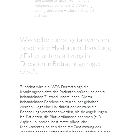
den Lippen Struktur, Rahmen und
Volumen zu verleihen. Die Wirkung
von injizierbarem Hyaluron ist sofort
sichtbar.
Was sollte zuerst getan werden,
bevor eine Hyaluronbehandlung
/ Faltenunterspritzung in
Dresden in Betracht gezogen
wird?:
Zunächst wird ein ASDS-Dermatologe die
Krankengeschichte des Patienten prüfen und den zu
behandelnden Zustand untersuchen. Die zu
behandelnden Bereiche sollten sauber gehalten
werden. Liegt eine Hautinfektion vor, muss die
Behandlung verschoben werden, bis sie abgeklungen
ist. Patienten, die Blutverdünner einnehmen (z. B.
Aspirin, Ibuprofen, bestimmte pflanzliche
Medikamente), sollten diese mit Zustimmung des
verschreibenden Arztes zwei Wochen vor der Injektion