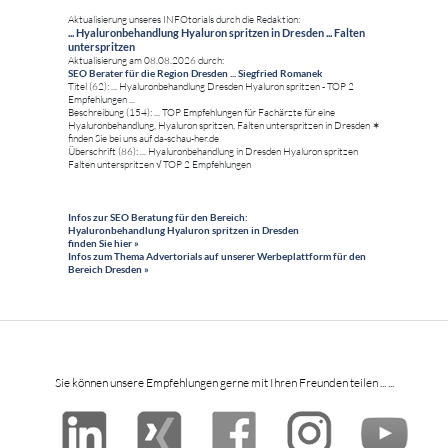
Aktualisierung unseres INFOtorials durch die Redaktion:
... Hyaluronbehandlung Hyaluron spritzen in Dresden ... Falten
unterspritzen
Aktualisierung am 08.08.2026 durch:
SEO Berater für die Region Dresden ... Siegfried Romanek
Titel (62): ... Hyaluronbehandlung Dresden Hyaluron spritzen - TOP 2
Empfehlungen ...
Beschreibung (154): ... TOP Empfehlungen für Fachärzte für eine
Hyaluronbehandlung, Hyaluron spritzen, Falten unterspritzen in Dresden ✶
finden Sie bei uns auf da-schau-her.de
Überschrift (86): ... Hyaluronbehandlung in Dresden Hyaluron spritzen
Falten unterspritzen √ TOP 2 Empfehlungen
Infos zur SEO Beratung für den Bereich:
Hyaluronbehandlung Hyaluron spritzen in Dresden
finden Sie hier »
Infos zum Thema Advertorials auf unserer Werbeplattform für den
Bereich Dresden »
Sie können unsere Empfehlungen gerne mit Ihren Freunden teilen ... ...