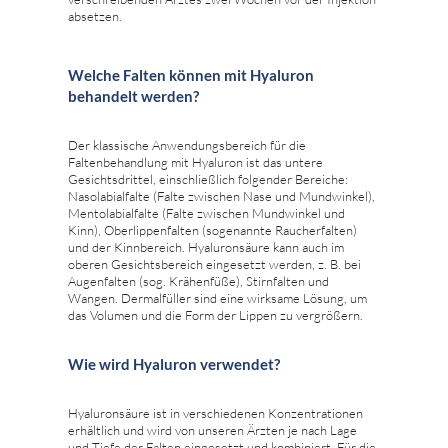
absetzen.
Welche Falten können mit Hyaluron
behandelt werden?
Der klassische Anwendungsbereich für die
Faltenbehandlung mit Hyaluron ist das untere
Gesichtsdrittel, einschließlich folgender Bereiche:
Nasolabialfalte (Falte zwischen Nase und Mundwinkel),
Mentolabialfalte (Falte zwischen Mundwinkel und
Kinn), Oberlippenfalten (sogenannte Raucherfalten)
und der Kinnbereich. Hyaluronsäure kann auch im
oberen Gesichtsbereich eingesetzt werden, z. B. bei
Augenfalten (sog. Krähenfüße), Stirnfalten und
Wangen. Dermalfüller sind eine wirksame Lösung, um
das Volumen und die Form der Lippen zu vergrößern.
Wie wird Hyaluron verwendet?
Hyaluronsäure ist in verschiedenen Konzentrationen
erhältlich und wird von unseren Ärzten je nach Lage
und Tiefe der Falten eingesetzt und kombiniert. Für die