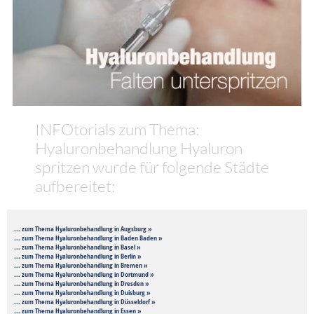
INFOtorials zum Thema:
Hyaluronbehandlung Hyaluron
spritzen wurde für folgende Städte
aufbereitet:
... zum Thema Hyaluronbehandlung in Augsburg »
... zum Thema Hyaluronbehandlung in Baden Baden »
... zum Thema Hyaluronbehandlung in Basel »
... zum Thema Hyaluronbehandlung in Berlin »
... zum Thema Hyaluronbehandlung in Bremen »
... zum Thema Hyaluronbehandlung in Dortmund »
... zum Thema Hyaluronbehandlung in Dresden »
... zum Thema Hyaluronbehandlung in Duisburg »
... zum Thema Hyaluronbehandlung in Düsseldorf »
... zum Thema Hyaluronbehandlung in Essen »