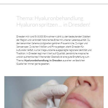
Thema: Hyaluronbehandlung
Hyaluron spritzen ... in Dresden!
Dresden mit rund 563.000 Einwohnern zählt zu den bedeutenden Städten
der Region und verbindet historisches Erbe mit urbaner Lebensqualität. Zu
den bekannten Sehenswürdigkeiten gehören Frauenkirche, Zwinger und
Semperoper. Zwischen Meißen und Pirna gelegen, steht Dresden für
kulturelle Vielfalt, kurze Wege und eine ausgeprägte regionale Identität und
Tradition. In Dresden legt man Wert auf Qualität, persönliche Ansprache
und ein authentisches Miteinander. Deshalb ist eine gute Empfehlung zum
Hyaluronbehandlung in Dresden
Thema:
aus einer verlässlichen
Quelle hier immer gerne gesehen.