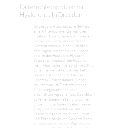
Falten unterspritzen mit
Hyaluron ... In Dresden
Injizierbare Hyaluronsäure (HA) ist
eine Art temporärer Dermalfüller.
Hyaluron kommt natürlich im ganzen
Körper vor, wobei die höchsten
Konzentrationen in den Gelenken,
den Augen und der Haut zu finden
sind. In der Haut zieht Hyaluron
Wasser an, wodurch die Haut mit
mehr Feuchtigkeit versorgt wird. Mit
zunehmendem Alter werden Fett,
Muskeln, Knochen und Haut in
unserem Gesicht dünner. Dieser
Volumenverlust führt entweder zu
einem eingesunkenen oder
erschlafften Aussehen des Gesichts,
zu feinen Linien, Falten und dünnen
Lippen. Injizierbares Hyaluronsäure
(HA) wird verwendet, um das
Erscheinungsbild von feinen Linien
und Falten sowie von Gesichtsfalten
zu reduzieren und dem Gesicht und