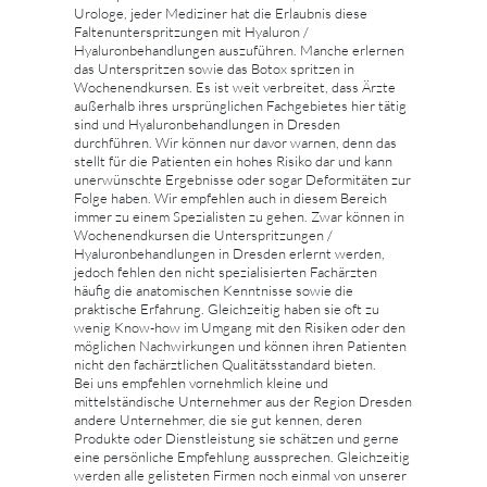
Urologe, jeder Mediziner hat die Erlaubnis diese
Faltenunterspritzungen mit Hyaluron /
Hyaluronbehandlungen auszuführen. Manche erlernen
das Unterspritzen sowie das Botox spritzen in
Wochenendkursen. Es ist weit verbreitet, dass Ärzte
außerhalb ihres ursprünglichen Fachgebietes hier tätig
sind und Hyaluronbehandlungen in Dresden
durchführen. Wir können nur davor warnen, denn das
stellt für die Patienten ein hohes Risiko dar und kann
unerwünschte Ergebnisse oder sogar Deformitäten zur
Folge haben. Wir empfehlen auch in diesem Bereich
immer zu einem Spezialisten zu gehen. Zwar können in
Wochenendkursen die Unterspritzungen /
Hyaluronbehandlungen in Dresden erlernt werden,
jedoch fehlen den nicht spezialisierten Fachärzten
häufig die anatomischen Kenntnisse sowie die
praktische Erfahrung. Gleichzeitig haben sie oft zu
wenig Know-how im Umgang mit den Risiken oder den
möglichen Nachwirkungen und können ihren Patienten
nicht den fachärztlichen Qualitätsstandard bieten.
Bei uns empfehlen vornehmlich kleine und
mittelständische Unternehmer aus der Region Dresden
andere Unternehmer, die sie gut kennen, deren
Produkte oder Dienstleistung sie schätzen und gerne
eine persönliche Empfehlung aussprechen. Gleichzeitig
werden alle gelisteten Firmen noch einmal von unserer