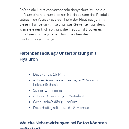
Sofern die Haut von vornherein dehydriert ist und die
Luft um einen herum trocken ist, dann kann das Produkt
tatsächlich Wasser aus der Tiefe der Haut saugen. In
diesem Fall bewirkt Hyaluron das Gegenteil von dem,
was sie eigentlich soll, und die Haut wird trockener,
durstiger und neigt eher dazu, Zeichen der
Hautalterung zu zeigen.
Faltenbehandlung / Unterspritzung mit
Hyaluron
Dauer ... ca. 15 Min.
Art der Anästhesie ... keine/ auf Wunsch
Lokalanästhesie
Schmerz ... minimal
Art der Behandlung ... Ambulant
Gesellschaftsfähig ... sofort
Dauerhaftigkeit ... ca. 6 - 8 Monate
Welche Nebenwirkungen bei Botox könnten
auftreten?
!