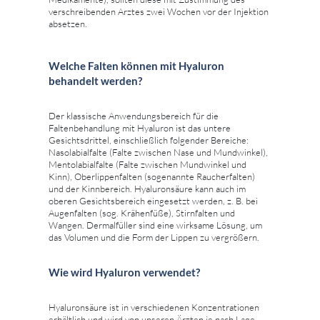
verschreibenden Arztes zwei Wochen vor der Injektion
absetzen.
Welche Falten können mit Hyaluron
behandelt werden?
Der klassische Anwendungsbereich für die
Faltenbehandlung mit Hyaluron ist das untere
Gesichtsdrittel, einschließlich folgender Bereiche:
Nasolabialfalte (Falte zwischen Nase und Mundwinkel),
Mentolabialfalte (Falte zwischen Mundwinkel und
Kinn), Oberlippenfalten (sogenannte Raucherfalten)
und der Kinnbereich. Hyaluronsäure kann auch im
oberen Gesichtsbereich eingesetzt werden, z. B. bei
Augenfalten (sog. Krähenfüße), Stirnfalten und
Wangen. Dermalfüller sind eine wirksame Lösung, um
das Volumen und die Form der Lippen zu vergrößern.
Wie wird Hyaluron verwendet?
Hyaluronsäure ist in verschiedenen Konzentrationen
erhältlich und wird von unseren Ärzten je nach Lage