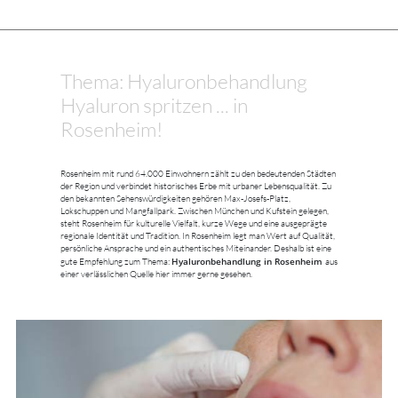
Thema: Hyaluronbehandlung
Hyaluron spritzen ... in
Rosenheim!
Rosenheim mit rund 64.000 Einwohnern zählt zu den bedeutenden Städten
der Region und verbindet historisches Erbe mit urbaner Lebensqualität. Zu
den bekannten Sehenswürdigkeiten gehören Max-Josefs-Platz,
Lokschuppen und Mangfallpark. Zwischen München und Kufstein gelegen,
steht Rosenheim für kulturelle Vielfalt, kurze Wege und eine ausgeprägte
regionale Identität und Tradition. In Rosenheim legt man Wert auf Qualität,
persönliche Ansprache und ein authentisches Miteinander. Deshalb ist eine
Hyaluronbehandlung in Rosenheim
gute Empfehlung zum Thema:
aus
einer verlässlichen Quelle hier immer gerne gesehen.