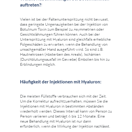
auftreten?
!
Vielen ist bei der Faltenunterspritzung nicht bewusst,
dass geringste Ungenauigkeiten bei der Injektion von
Botulinum Toxin zum Beispiel zu Asymmetrien oder
Gesichtslähmungen führen können. Auch bei der
Unterspritzung mit Hyaluron sind gleichfalls erhebliche
Folgeschäden zu erwarten, wenn die Behandlung von
unsachgemäßer Hand ausgeführt wird. So sind z.B.
Hautnekrosen (Absterben des Areals), Ischämien
(Durchblutungsausfall im Gewebe) Embolien bis hin zu
Erblindungen möglch.
Häufigkeit der Injektionen mit Hyaluron:
Die meisten Füllstoffe verbrauchen sich mit der Zeit.
Um die Korrektur aufrechtzuerhalten, müssen Sie die
Injektionen mit Hyaluron in bestimmten Abständen
wiederholt werden. Dieses Intervall kann von Person zu
Person variieren und beträgt 6 bis 12 Monate. Eine
neue Behandlung mit Hyaluron ist nur dann
erforderlich, wenn die Wirkung der Injektion nachlässt.