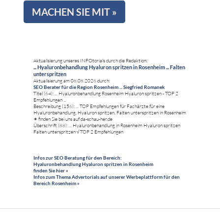
MACHEN SIE MIT »
Aktualisierung unseres INFOtorials durch die Redaktion:
... Hyaluronbehandlung Hyaluron spritzen in Rosenheim ... Falten
unterspritzen
Aktualisierung am 08.08.2026 durch:
SEO Berater für die Region Rosenheim ... Siegfried Romanek
Titel (64): ... Hyaluronbehandlung Rosenheim Hyaluron spritzen - TOP 2
Empfehlungen ...
Beschreibung (156): ... TOP Empfehlungen für Fachärzte für eine
Hyaluronbehandlung, Hyaluron spritzen, Falten unterspritzen in Rosenheim
✶ finden Sie bei uns auf da-schau-her.de
Überschrift (88): ... Hyaluronbehandlung in Rosenheim Hyaluron spritzen
Falten unterspritzen √ TOP 2 Empfehlungen
Infos zur SEO Beratung für den Bereich:
Hyaluronbehandlung Hyaluron spritzen in Rosenheim
finden Sie hier »
Infos zum Thema Advertorials auf unserer Werbeplattform für den
Bereich Rosenheim »