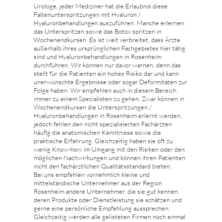
Urologe, jeder Mediziner hat die Erlaubnis diese
Faltenunterspritzungen mit Hyaluron /
Hyaluronbehandlungen auszuführen. Manche erlernen
das Unterspritzen sowie das Botox spritzen in
Wochenendkursen. Es ist weit verbreitet, dass Ärzte
außerhalb ihres ursprünglichen Fachgebietes hier tätig
sind und Hyaluronbehandlungen in Rosenheim
durchführen. Wir können nur davor warnen, denn das
stellt für die Patienten ein hohes Risiko dar und kann
unerwünschte Ergebnisse oder sogar Deformitäten zur
Folge haben. Wir empfehlen auch in diesem Bereich
immer zu einem Spezialisten zu gehen. Zwar können in
Wochenendkursen die Unterspritzungen /
Hyaluronbehandlungen in Rosenheim erlernt werden,
jedoch fehlen den nicht spezialisierten Fachärzten
häufig die anatomischen Kenntnisse sowie die
praktische Erfahrung. Gleichzeitig haben sie oft zu
wenig Know-how im Umgang mit den Risiken oder den
möglichen Nachwirkungen und können ihren Patienten
nicht den fachärztlichen Qualitätsstandard bieten.
Bei uns empfehlen vornehmlich kleine und
mittelständische Unternehmer aus der Region
Rosenheim andere Unternehmer, die sie gut kennen,
deren Produkte oder Dienstleistung sie schätzen und
gerne eine persönliche Empfehlung aussprechen.
Gleichzeitig werden alle gelisteten Firmen noch einmal