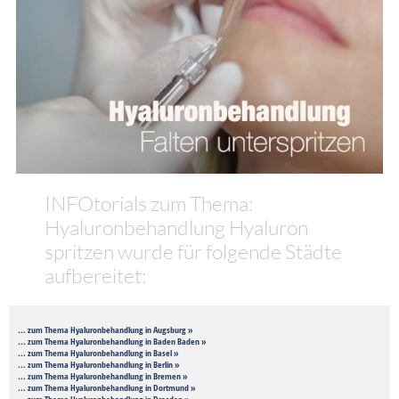
INFOtorials zum Thema:
Hyaluronbehandlung Hyaluron
spritzen wurde für folgende Städte
aufbereitet:
... zum Thema Hyaluronbehandlung in Augsburg »
... zum Thema Hyaluronbehandlung in Baden Baden »
... zum Thema Hyaluronbehandlung in Basel »
... zum Thema Hyaluronbehandlung in Berlin »
... zum Thema Hyaluronbehandlung in Bremen »
... zum Thema Hyaluronbehandlung in Dortmund »