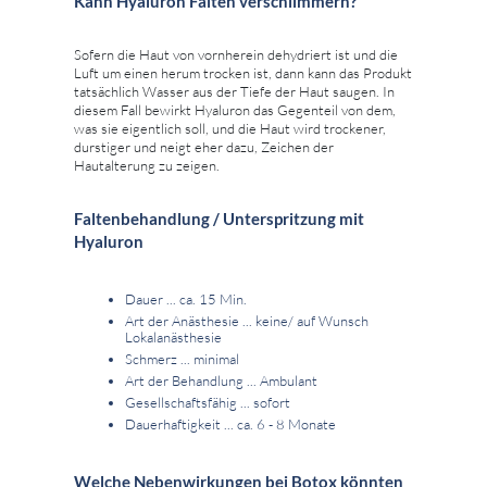
Kann Hyaluron Falten verschlimmern?
Sofern die Haut von vornherein dehydriert ist und die
Luft um einen herum trocken ist, dann kann das Produkt
tatsächlich Wasser aus der Tiefe der Haut saugen. In
diesem Fall bewirkt Hyaluron das Gegenteil von dem,
was sie eigentlich soll, und die Haut wird trockener,
durstiger und neigt eher dazu, Zeichen der
Hautalterung zu zeigen.
Faltenbehandlung / Unterspritzung mit
Hyaluron
Dauer ... ca. 15 Min.
Art der Anästhesie ... keine/ auf Wunsch
Lokalanästhesie
Schmerz ... minimal
Art der Behandlung ... Ambulant
Gesellschaftsfähig ... sofort
Dauerhaftigkeit ... ca. 6 - 8 Monate
Welche Nebenwirkungen bei Botox könnten