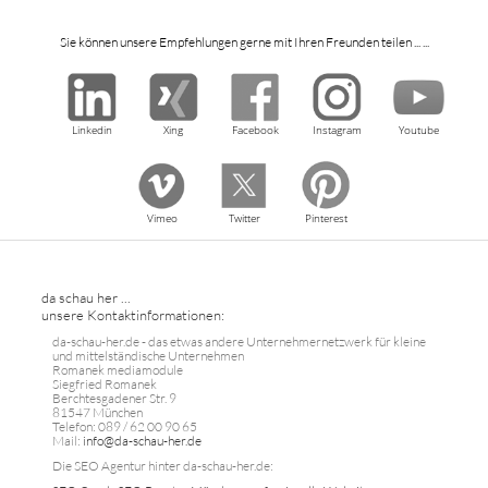
Sie können unsere Empfehlungen gerne mit Ihren Freunden teilen ... ...
Linkedin
Xing
Facebook
Instagram
Youtube
Vimeo
Twitter
Pinterest
da schau her ...
unsere Kontaktinformationen:
da-schau-her.de - das etwas andere Unternehmernetzwerk für kleine
und mittelständische Unternehmen
Romanek mediamodule
Siegfried Romanek
Berchtesgadener Str. 9
81547 München
Telefon: 089 / 62 00 90 65
Mail:
info@da-schau-her.de
Die SEO Agentur hinter da-schau-her.de: