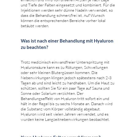
und Tiefe der Falten eingesetzt und kombiniert. Für die
Injektionen werden sehr dünne Nadeln verwendet, so
dass die Behandlung schmerzfrei ist. Auf Wunsch
können die entsprechenden Bereiche vorher lokal
betäubt werden.
Was ist nach einer Behandlung mit Hyaluron
zu beachten?
Trotz medizinisch einwandfreier Unterspritzung mit
Hyaluronsäure kann es zu Rötungen, Schwellungen
oder sehr kleinen Blutergüssen kommen. Die
Nebenwirkungen klingen jedoch spätestens nach 2-3
Tagen ab und sind leicht zu handhaben. Um die Haut zu
schützen, sollten Sie für ein paar Tage auf Sauna und
Sonne oder Solarium verzichten. Der
Behandlungseffekt von Hyaluron tritt sofort ein und
hält in der Regel bis zu sechs Monate an. Danach wird
die Substanz vom Körper vollständig abgebaut.
Hyaluron wird seit vielen Jahren verwendet, und es
wurden keine Langzeitnebenwirkungen beobachtet.