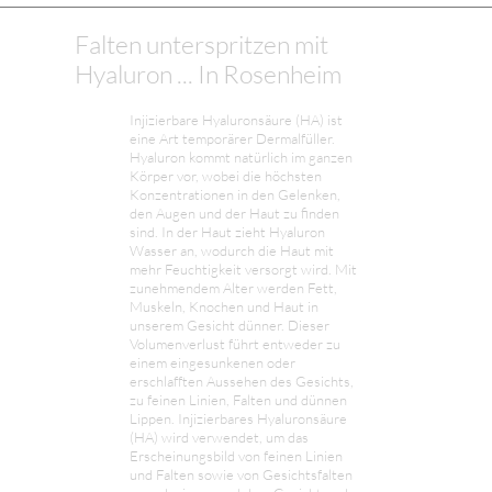
Falten unterspritzen mit
Hyaluron ... In Rosenheim
Injizierbare Hyaluronsäure (HA) ist
eine Art temporärer Dermalfüller.
Hyaluron kommt natürlich im ganzen
Körper vor, wobei die höchsten
Konzentrationen in den Gelenken,
den Augen und der Haut zu finden
sind. In der Haut zieht Hyaluron
Wasser an, wodurch die Haut mit
mehr Feuchtigkeit versorgt wird. Mit
zunehmendem Alter werden Fett,
Muskeln, Knochen und Haut in
unserem Gesicht dünner. Dieser
Volumenverlust führt entweder zu
einem eingesunkenen oder
erschlafften Aussehen des Gesichts,
zu feinen Linien, Falten und dünnen
Lippen. Injizierbares Hyaluronsäure
(HA) wird verwendet, um das
Erscheinungsbild von feinen Linien
und Falten sowie von Gesichtsfalten