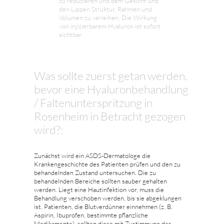
zu reduzieren und dem Gesicht und
den Lippen Struktur, Rahmen und
Volumen zu verleihen. Die Wirkung
von injizierbarem Hyaluron ist sofort
sichtbar.
Was sollte zuerst getan werden,
bevor eine Hyaluronbehandlung
/ Faltenunterspritzung in
Rosenheim in Betracht gezogen
wird?:
Zunächst wird ein ASDS-Dermatologe die
Krankengeschichte des Patienten prüfen und den zu
behandelnden Zustand untersuchen. Die zu
behandelnden Bereiche sollten sauber gehalten
werden. Liegt eine Hautinfektion vor, muss die
Behandlung verschoben werden, bis sie abgeklungen
ist. Patienten, die Blutverdünner einnehmen (z. B.
Aspirin, Ibuprofen, bestimmte pflanzliche
Medikamente), sollten diese mit Zustimmung des