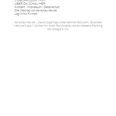
...
VIDEOPRODUKTION
...
ÜBER DA SCHAU HER
...
Kontakt - Impressum - Datenschutz
...
Die Sitemap von da-schau-her.de
...
Log-In für Firmen
da-schau-her.de ... das einzigartige Unternehmernetzwerk . Business
Netzwerk aus München für mehr Reichweite und ein bessere Ranking
bei Google & Co.