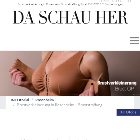
FIRMEN LOG-IN
Brustverkleinerung in Rosenheim Bruststraffung Brust OP √ TOP 2 Empfehlungen
INFOtorial
Rosenheim
Brustverkleinerung in Rosenheim • Bruststraffung
INFOtorial