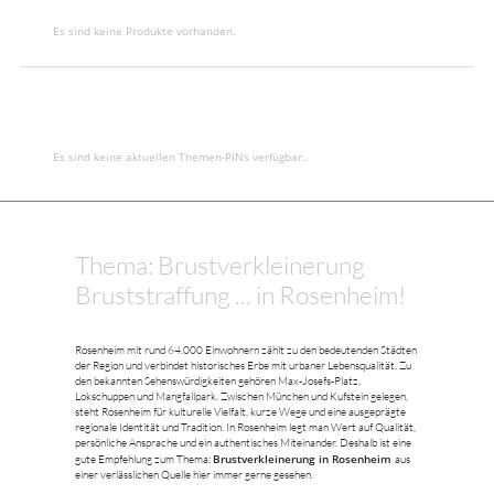
Es sind keine Produkte vorhanden.
Es sind keine aktuellen Themen-PINs verfügbar..
Thema: Brustverkleinerung
Bruststraffung ... in Rosenheim!
Rosenheim mit rund 64.000 Einwohnern zählt zu den bedeutenden Städten
der Region und verbindet historisches Erbe mit urbaner Lebensqualität. Zu
den bekannten Sehenswürdigkeiten gehören Max-Josefs-Platz,
Lokschuppen und Mangfallpark. Zwischen München und Kufstein gelegen,
steht Rosenheim für kulturelle Vielfalt, kurze Wege und eine ausgeprägte
regionale Identität und Tradition. In Rosenheim legt man Wert auf Qualität,
persönliche Ansprache und ein authentisches Miteinander. Deshalb ist eine
Brustverkleinerung in Rosenheim
gute Empfehlung zum Thema:
aus
einer verlässlichen Quelle hier immer gerne gesehen.