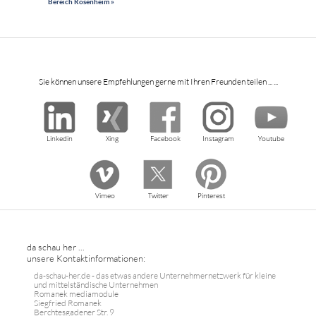
Bereich Rosenheim »
Sie können unsere Empfehlungen gerne mit Ihren Freunden teilen ... ...
Linkedin
Xing
Facebook
Instagram
Youtube
Vimeo
Twitter
Pinterest
da schau her ...
unsere Kontaktinformationen:
da-schau-her.de - das etwas andere Unternehmernetzwerk für kleine
und mittelständische Unternehmen
Romanek mediamodule
Siegfried Romanek
Berchtesgadener Str. 9