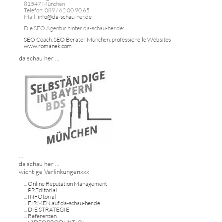
81547 München
Telefon: 089 / 62 00 90 65
Mail:
info@da-schau-her.de
Die SEO Agentur hinter da-schau-her.de:
SEO Coach, SEO Berater München, professionelle Websites
www.romanek.com
da schau her ...
...
da schau her ...
wichtige Verlinkungenxxx
...
Online Reputation Management
...
PREditorial
...
INFOtorial
...
FIRMEN auf da-schau-her.de
...
DIE STRATEGIE
...
Referenzen