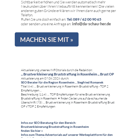
Sichtbarkeit erhöhen und Sie werden automatisch mehr
Neukunden über Ihren Webauftritt kennenlernen! Die vielen
anderen guten Gründe erklären wir Ihnen dann auch gerne per
Telefon.
Rufen Sie uns doch einfach an:
Tel: 089 / 62 00 90 65
info@da-schau-her.de
oder senden uns eine Anfrage an:
MACHEN SIE MIT »
Aktualisierung unseres INFOtorials durch die Redaktion:
... Brustverkleinerung Bruststraffung in Rosenheim ... Brust OP
Aktualisierung am 07.08.2026 durch:
SEO Berater für die Region Rosenheim ... Siegfried Romanek
Titel (64): ... Brustverkleinerung in Rosenheim Bruststraffung - TOP 2
Empfehlungen ...
Beschreibung (114): ... TOP Empfehlungen für eine Brustverkleinerung
Bruststraffung in Rosenheim ✶ finden Sie bei uns auf da-schau-her.de
Überschrift (73): ... Brustverkleinerung in Rosenheim Bruststraffung Brust
OP √ TOP 2 Empfehlungen
Infos zur SEO Beratung für den Bereich:
Brustverkleinerung Bruststraffung in Rosenheim
finden Sie hier »
Infos zum Thema Advertorials auf unserer Werbeplattform für den