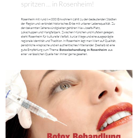
spritzen ... in Rosenheim!
Rosenheim mit rund 64.000 Einwohnern zählt zu den bedeutenden Städten
der Region und verbindet historisches Erbe mit urbaner Lebensqualität. Zu
den bekannten Sehenswürdigkeiten gehören Max-Josefs-Platz,
Lokschuppen und Mangfallpark. Zwischen München und Kufstein gelegen,
steht Rosenheim für kulturelle Vielfalt, kurze Wege und eine ausgeprägte
regionale Identität und Tradition. In Rosenheim legt man Wert auf Qualität,
persönliche Ansprache und ein authentisches Miteinander. Deshalb ist eine
Botoxbehandlung in Rosenheim
gute Empfehlung zum Thema:
aus
einer verlässlichen Quelle hier immer gerne gesehen.