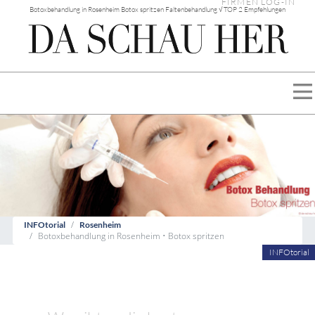
FIRMEN LOG-IN
Botoxbehandlung in Rosenheim Botox spritzen Faltenbehandlung √ TOP 2 Empfehlungen
INFOtorial
Rosenheim
Botoxbehandlung in Rosenheim • Botox spritzen
INFOtorial