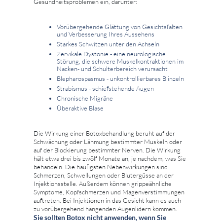
Gesundheitsproblemen ein, darunter:
Vorübergehende Glättung von Gesichtsfalten
und Verbesserung Ihres Aussehens
Starkes Schwitzen unter den Achseln
Zervikale Dystonie - eine neurologische
Störung, die schwere Muskelkontraktionen im
Nacken- und Schulterbereich verursacht
Blepharospasmus - unkontrollierbares Blinzeln
Strabismus - schiefstehende Augen
Chronische Migräne
Überaktive Blase
Die Wirkung einer Botoxbehandlung beruht auf der
Schwächung oder Lähmung bestimmter Muskeln oder
auf der Blockierung bestimmter Nerven. Die Wirkung
hält etwa drei bis zwölf Monate an, je nachdem, was Sie
behandeln. Die häufigsten Nebenwirkungen sind
Schmerzen, Schwellungen oder Blutergüsse an der
Injektionsstelle. Außerdem können grippeähnliche
Symptome, Kopfschmerzen und Magenverstimmungen
auftreten. Bei Injektionen in das Gesicht kann es auch
zu vorübergehend hängenden Augenlidern kommen.
Sie sollten Botox nicht anwenden, wenn Sie