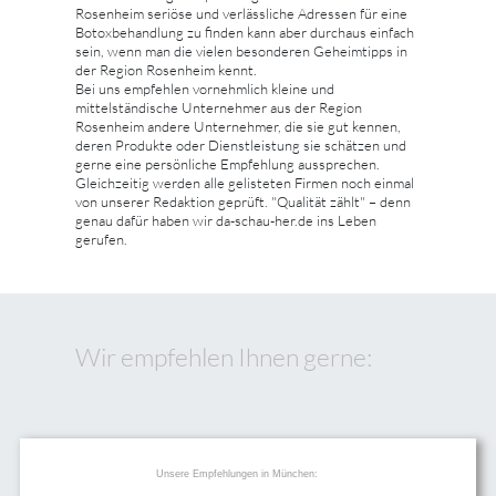
Rosenheim seriöse und verlässliche Adressen für eine
Botoxbehandlung zu finden kann aber durchaus einfach
sein, wenn man die vielen besonderen Geheimtipps in
der Region Rosenheim kennt.
Bei uns empfehlen vornehmlich kleine und
mittelständische Unternehmer aus der Region
Rosenheim andere Unternehmer, die sie gut kennen,
deren Produkte oder Dienstleistung sie schätzen und
gerne eine persönliche Empfehlung aussprechen.
Gleichzeitig werden alle gelisteten Firmen noch einmal
von unserer Redaktion geprüft. "Qualität zählt" – denn
genau dafür haben wir da-schau-her.de ins Leben
gerufen.
Wir empfehlen Ihnen gerne:
Unsere Empfehlungen in München: