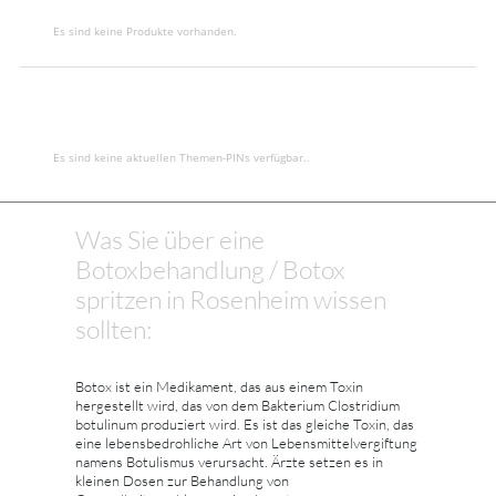
Es sind keine Produkte vorhanden.
Es sind keine aktuellen Themen-PINs verfügbar..
Was Sie über eine
Botoxbehandlung / Botox
spritzen in Rosenheim wissen
sollten:
Botox ist ein Medikament, das aus einem Toxin
hergestellt wird, das von dem Bakterium Clostridium
botulinum produziert wird. Es ist das gleiche Toxin, das
eine lebensbedrohliche Art von Lebensmittelvergiftung
namens Botulismus verursacht. Ärzte setzen es in
kleinen Dosen zur Behandlung von