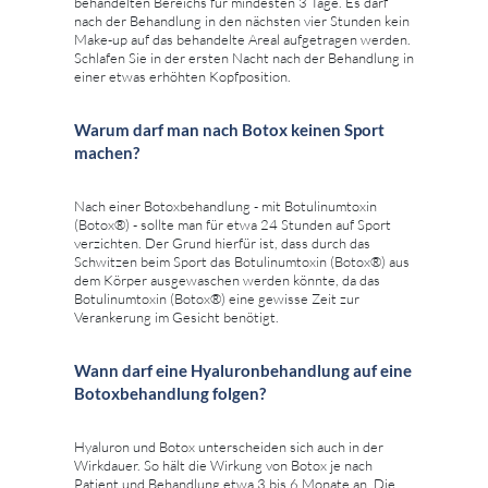
behandelten Bereichs für mindesten 3 Tage. Es darf
nach der Behandlung in den nächsten vier Stunden kein
Make-up auf das behandelte Areal aufgetragen werden.
Schlafen Sie in der ersten Nacht nach der Behandlung in
einer etwas erhöhten Kopfposition.
Warum darf man nach Botox keinen Sport
machen?
Nach einer Botoxbehandlung - mit Botulinumtoxin
(Botox®) - sollte man für etwa 24 Stunden auf Sport
verzichten. Der Grund hierfür ist, dass durch das
Schwitzen beim Sport das Botulinumtoxin (Botox®) aus
dem Körper ausgewaschen werden könnte, da das
Botulinumtoxin (Botox®) eine gewisse Zeit zur
Verankerung im Gesicht benötigt.
Wann darf eine Hyaluronbehandlung auf eine
Botoxbehandlung folgen?
Hyaluron und Botox unterscheiden sich auch in der
Wirkdauer. So hält die Wirkung von Botox je nach
Patient und Behandlung etwa 3 bis 6 Monate an. Die