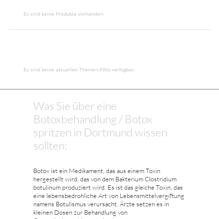
Es sind keine Produkte vorhanden.
Es sind keine aktuellen Themen-PINs verfügbar..
Was Sie über eine
Botoxbehandlung / Botox
spritzen in Dortmund wissen
sollten:
Botox ist ein Medikament, das aus einem Toxin
hergestellt wird, das von dem Bakterium Clostridium
botulinum produziert wird. Es ist das gleiche Toxin, das
eine lebensbedrohliche Art von Lebensmittelvergiftung
namens Botulismus verursacht. Ärzte setzen es in
kleinen Dosen zur Behandlung von