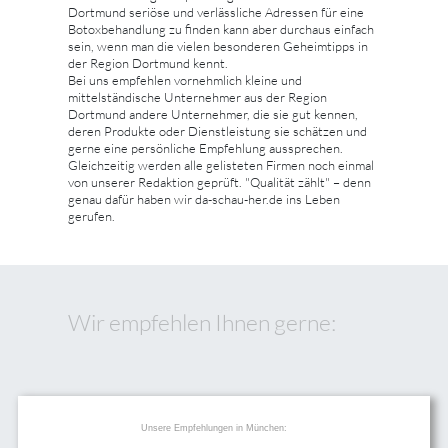
Dortmund seriöse und verlässliche Adressen für eine
Botoxbehandlung zu finden kann aber durchaus einfach
sein, wenn man die vielen besonderen Geheimtipps in
der Region Dortmund kennt.
Bei uns empfehlen vornehmlich kleine und
mittelständische Unternehmer aus der Region
Dortmund andere Unternehmer, die sie gut kennen,
deren Produkte oder Dienstleistung sie schätzen und
gerne eine persönliche Empfehlung aussprechen.
Gleichzeitig werden alle gelisteten Firmen noch einmal
von unserer Redaktion geprüft. "Qualität zählt" – denn
genau dafür haben wir da-schau-her.de ins Leben
gerufen.
Wir empfehlen Ihnen gerne:
Unsere Empfehlungen in München: