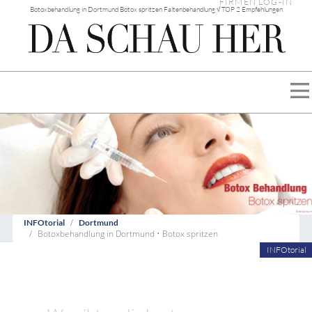
FIRMEN LOG-IN
Botoxbehandlung in Dortmund Botox spritzen Faltenbehandlung √ TOP 2 Empfehlungen
INFOtorial
Dortmund
Botoxbehandlung in Dortmund • Botox spritzen
INFOtorial