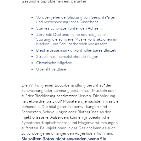
Gesundheitsproblemen ein, darunter:
Vorübergehende Glättung von Gesichtsfalten
und Verbesserung Ihres Aussehens
Starkes Schwitzen unter den Achseln
Zervikale Dystonie - eine neurologische
Störung, die schwere Muskelkontraktionen im
Nacken- und Schulterbereich verursacht
Blepharospasmus - unkontrollierbares Blinzeln
Strabismus - schiefstehende Augen
Chronische Migräne
Überaktive Blase
Die Wirkung einer Botoxbehandlung beruht auf der
Schwächung oder Lähmung bestimmter Muskeln oder
auf der Blockierung bestimmter Nerven. Die Wirkung
hält etwa drei bis zwölf Monate an, je nachdem, was Sie
behandeln. Die häufigsten Nebenwirkungen sind
Schmerzen, Schwellungen oder Blutergüsse an der
Injektionsstelle. Außerdem können grippeähnliche
Symptome, Kopfschmerzen und Magenverstimmungen
auftreten. Bei Injektionen in das Gesicht kann es auch
zu vorübergehend hängenden Augenlidern kommen.
Sie sollten Botox nicht anwenden, wenn Sie