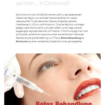
spritzen ... in Dortmund!
Dortmund mit rund 603.000 Einwohnern zählt zu den bedeutenden
Städten der Region und verbindet historisches Erbe mit urbaner
Lebensqualität. Zu den bekannten Sehenswürdigkeiten gehören
Westfalenpark, U-Turm und Florianturm. Zwischen Bochum und Hagen
gelegen, steht Dortmund für kulturelle Vielfalt, kurze Wege und eine
ausgeprägte regionale Identität und Tradition. In Dortmund legt man Wert
auf Qualität, persönliche Ansprache und ein authentisches Miteinander.
Botoxbehandlung in
Deshalb ist eine gute Empfehlung zum Thema:
Dortmund
aus einer verlässlichen Quelle hier immer gerne gesehen.