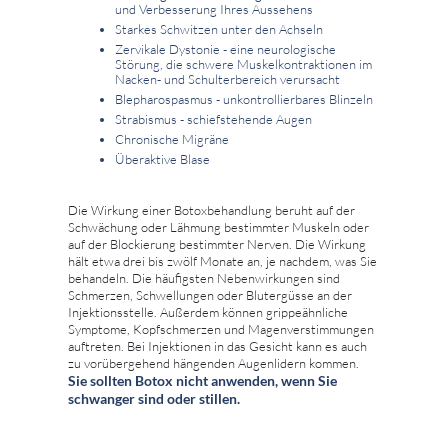
und Verbesserung Ihres Aussehens
Starkes Schwitzen unter den Achseln
Zervikale Dystonie - eine neurologische
Störung, die schwere Muskelkontraktionen im
Nacken- und Schulterbereich verursacht
Blepharospasmus - unkontrollierbares Blinzeln
Strabismus - schiefstehende Augen
Chronische Migräne
Überaktive Blase
Die Wirkung einer Botoxbehandlung beruht auf der
Schwächung oder Lähmung bestimmter Muskeln oder
auf der Blockierung bestimmter Nerven. Die Wirkung
hält etwa drei bis zwölf Monate an, je nachdem, was Sie
behandeln. Die häufigsten Nebenwirkungen sind
Schmerzen, Schwellungen oder Blutergüsse an der
Injektionsstelle. Außerdem können grippeähnliche
Symptome, Kopfschmerzen und Magenverstimmungen
auftreten. Bei Injektionen in das Gesicht kann es auch
zu vorübergehend hängenden Augenlidern kommen.
Sie sollten Botox nicht anwenden, wenn Sie
schwanger sind oder stillen.