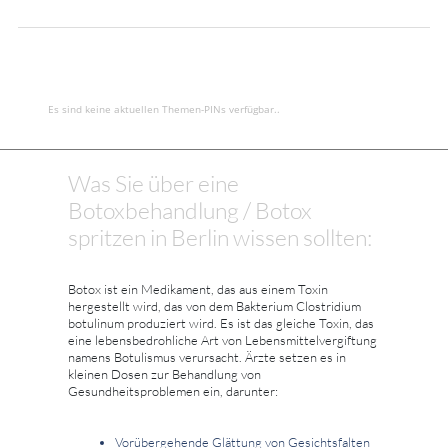
Es sind keine aktuellen Themen-PINs verfügbar..
Was Sie über eine
Botoxbehandlung / Botox
spritzen in Berlin wissen sollten:
Botox ist ein Medikament, das aus einem Toxin
hergestellt wird, das von dem Bakterium Clostridium
botulinum produziert wird. Es ist das gleiche Toxin, das
eine lebensbedrohliche Art von Lebensmittelvergiftung
namens Botulismus verursacht. Ärzte setzen es in
kleinen Dosen zur Behandlung von
Gesundheitsproblemen ein, darunter:
Vorübergehende Glättung von Gesichtsfalten