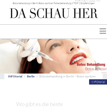
FIRMEN LOG-IN
Botoxbehandlung in Berlin Botox spritzen Faltenbehandlung √ TOP 2 Empfehlungen
Botoxbehandlung in Berlin • Botox spritzen
INFOtorial
Berlin
INFOtorial
Wo gibt es die beste