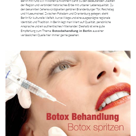
Berlin mit rund 3,8 Millionen Einwohnern zählt zu den bedeutenden Städten
der Region und verbindet historisches Erbe mit urbaner Lebensqualität. Zu
den bekannten Sehenswürdigkeiten gehören Brandenburger Tor, Reichstag
und Museumsinsel. Zwischen Potsdam und Oranienburg gelegen, steht
Berlin für kulturelle Vielfalt, kurze Wege und eine ausgeprägte regionale
Identität und Tradition. In Berlin legt man Wert auf Qualität, persönliche
Ansprache und ein authentisches Miteinander. Deshalb ist eine gute
Botoxbehandlung in Berlin
Empfehlung zum Thema:
aus einer
verlässlichen Quelle hier immer gerne gesehen.