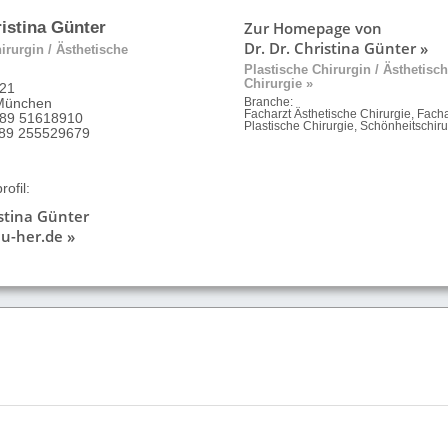
Zur Homepage von
ristina Günter
Dr. Dr. Christina Günter »
irurgin / Ästhetische
Plastische Chirurgin / Ästhetisc
Chirurgie »
 21
München
Branche:
Facharzt Ästhetische Chirurgie, Facha
 89 51618910
Plastische Chirurgie, Schönheitschiru
9 89 255529679
ofil:
istina Günter
u-her.de »