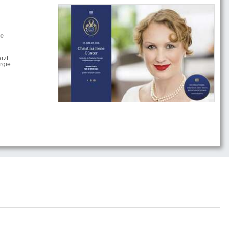
he
rzt
rgie