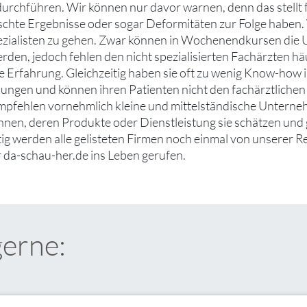
 durchführen. Wir können nur davor warnen, denn das stellt 
hte Ergebnisse oder sogar Deformitäten zur Folge haben. 
zialisten zu gehen. Zwar können in Wochenendkursen die 
erden, jedoch fehlen den nicht spezialisierten Fachärzten h
e Erfahrung. Gleichzeitig haben sie oft zu wenig Know-how
ngen und können ihren Patienten nicht den fachärztlichen 
mpfehlen vornehmlich kleine und mittelständische Unterne
ennen, deren Produkte oder Dienstleistung sie schätzen un
tig werden alle gelisteten Firmen noch einmal von unserer R
 da-schau-her.de ins Leben gerufen.
gerne: