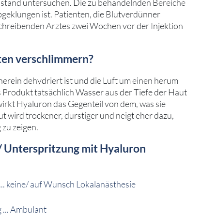
stand untersuchen. Die zu behandelnden Bereiche
bgeklungen ist. Patienten, die Blutverdünner
schreibenden Arztes zwei Wochen vor der Injektion
ten verschlimmern?
erein dehydriert ist und die Luft um einen herum
s Produkt tatsächlich Wasser aus der Tiefe der Haut
wirkt Hyaluron das Gegenteil von dem, was sie
aut wird trockener, durstiger und neigt eher dazu,
 zu zeigen.
 Unterspritzung mit Hyaluron
.
... keine/ auf Wunsch Lokalanästhesie
 ... Ambulant