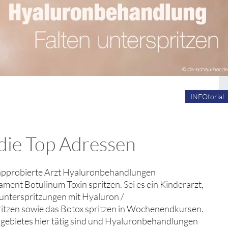
INFOtorial
 die Top Adressen
er approbierte Arzt Hyaluronbehandlungen
ment Botulinum Toxin spritzen. Sei es ein Kinderarzt,
enunterspritzungen mit Hyaluron /
tzen sowie das Botox spritzen in Wochenendkursen.
chgebietes hier tätig sind und Hyaluronbehandlungen