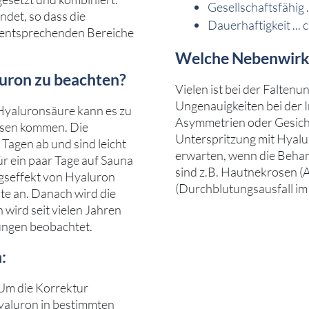
Gesellschaftsfähig .
det, so dass die
Dauerhaftigkeit ... 
 entsprechenden Bereiche
Welche Nebenwirku
luron zu beachten?
Vielen ist bei der Faltenu
Ungenauigkeiten bei der I
 Hyaluronsäure kann es zu
Asymmetrien oder Gesich
ssen kommen. Die
Unterspritzung mit Hyalur
Tagen ab und sind leicht
erwarten, wenn die Beha
ür ein paar Tage auf Sauna
sind z.B. Hautnekrosen (
gseffekt von Hyaluron
(Durchblutungsausfall im
nate an. Danach wird die
wird seit vielen Jahren
ungen beobachtet.
:
 Um die Korrektur
Hyaluron in bestimmten