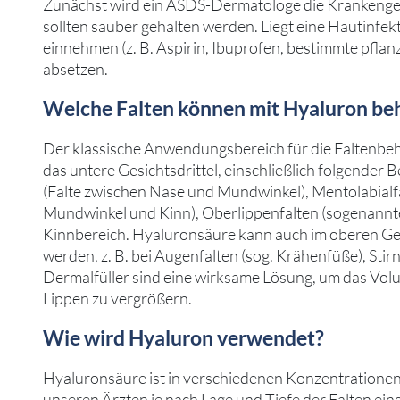
Zunächst wird ein ASDS-Dermatologe die Krankenges
sollten sauber gehalten werden. Liegt eine Hautinfek
einnehmen (z. B. Aspirin, Ibuprofen, bestimmte pfla
absetzen.
Welche Falten können mit Hyaluron be
Der klassische Anwendungsbereich für die Faltenbeh
das untere Gesichtsdrittel, einschließlich folgender B
(Falte zwischen Nase und Mundwinkel), Mentolabialfa
Mundwinkel und Kinn), Oberlippenfalten (sogenannt
Kinnbereich. Hyaluronsäure kann auch im oberen Ges
werden, z. B. bei Augenfalten (sog. Krähenfüße), Sti
Dermalfüller sind eine wirksame Lösung, um das Vol
Lippen zu vergrößern.
Wie wird Hyaluron verwendet?
Hyaluronsäure ist in verschiedenen Konzentrationen 
unseren Ärzten je nach Lage und Tiefe der Falten ein