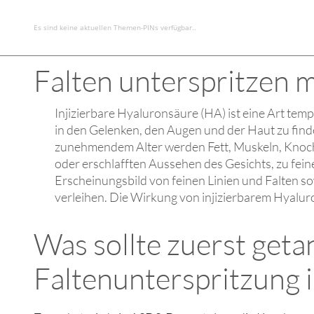
Es sind keine aktuellen Themen-PINs verfügbar..
Falten unterspritzen mi
Injizierbare Hyaluronsäure (HA) ist eine Art te
in den Gelenken, den Augen und der Haut zu finde
zunehmendem Alter werden Fett, Muskeln, Knoch
oder erschlafften Aussehen des Gesichts, zu fei
Erscheinungsbild von feinen Linien und Falten 
verleihen. Die Wirkung von injizierbarem Hyaluron
Was sollte zuerst get
Faltenunterspritzung i