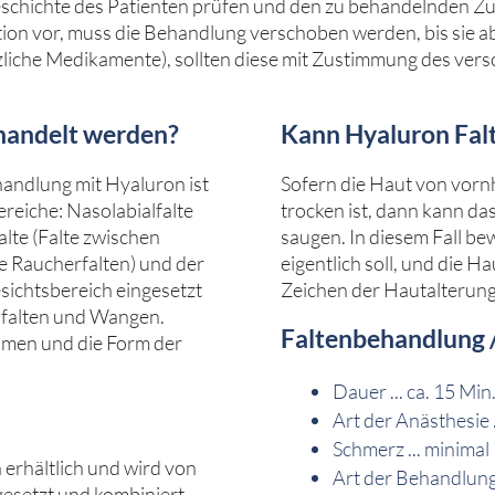
chichte des Patienten prüfen und den zu behandelnden Zu
tion vor, muss die Behandlung verschoben werden, bis sie a
nzliche Medikamente), sollten diese mit Zustimmung des ver
handelt werden?
Kann Hyaluron Fal
andlung mit Hyaluron ist
Sofern die Haut von vornh
ereiche: Nasolabialfalte
trocken ist, dann kann da
lte (Falte zwischen
saugen. In diesem Fall be
e Raucherfalten) und der
eigentlich soll, und die H
ichtsbereich eingesetzt
Zeichen der Hautalterung
rnfalten und Wangen.
Faltenbehandlung /
umen und die Form der
Dauer ... ca. 15 Min
Art der Anästhesie 
Schmerz ... minimal
erhältlich und wird von
Art der Behandlung
gesetzt und kombiniert.