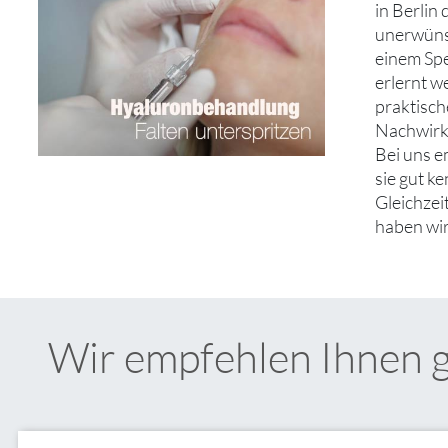
in Berlin
unerwünsc
einem Spe
erlernt w
praktisch
Nachwirku
Bei uns e
sie gut k
Gleichzei
haben wir
Wir empfehlen Ihnen 