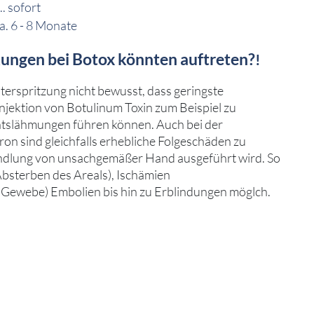
.. sofort
ca. 6 - 8 Monate
ngen bei Botox könnten auftreten?
!
nterspritzung nicht bewusst, dass geringste
njektion von Botulinum Toxin zum Beispiel zu
tslähmungen führen können. Auch bei der
on sind gleichfalls erhebliche Folgeschäden zu
ndlung von unsachgemäßer Hand ausgeführt wird. So
Absterben des Areals), Ischämien
 Gewebe) Embolien bis hin zu Erblindungen möglch.