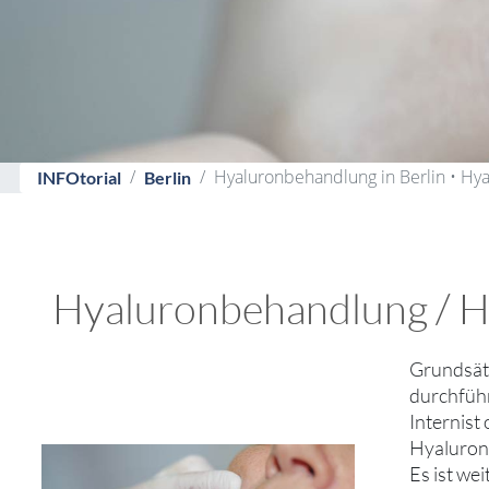
Hyaluronbehandlung in Berlin • Hya
INFOtorial
Berlin
Hyaluronbehandlung / Hya
Grundsätz
durchführ
Internist
Hyaluron
Es ist we