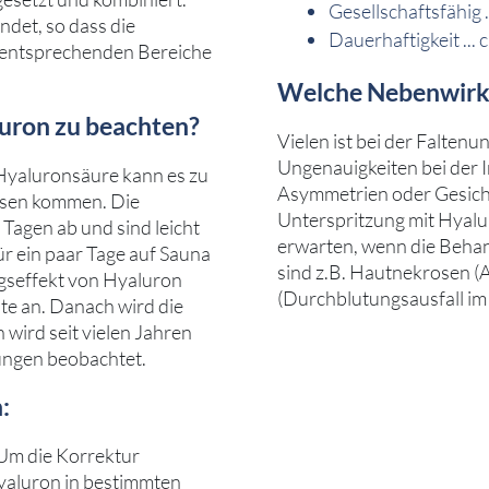
Gesellschaftsfähig .
det, so dass die
Dauerhaftigkeit ... 
 entsprechenden Bereiche
Welche Nebenwirku
luron zu beachten?
Vielen ist bei der Faltenu
Ungenauigkeiten bei der I
 Hyaluronsäure kann es zu
Asymmetrien oder Gesich
ssen kommen. Die
Unterspritzung mit Hyalur
Tagen ab und sind leicht
erwarten, wenn die Beha
ür ein paar Tage auf Sauna
sind z.B. Hautnekrosen (
gseffekt von Hyaluron
(Durchblutungsausfall im
nate an. Danach wird die
wird seit vielen Jahren
ungen beobachtet.
:
 Um die Korrektur
Hyaluron in bestimmten