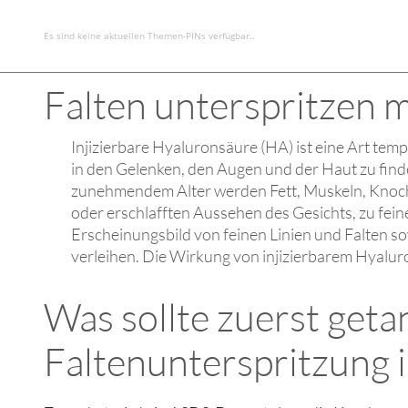
Es sind keine aktuellen Themen-PINs verfügbar..
Falten unterspritzen m
Injizierbare Hyaluronsäure (HA) ist eine Art te
in den Gelenken, den Augen und der Haut zu finde
zunehmendem Alter werden Fett, Muskeln, Knoch
oder erschlafften Aussehen des Gesichts, zu fei
Erscheinungsbild von feinen Linien und Falten 
verleihen. Die Wirkung von injizierbarem Hyaluron
Was sollte zuerst get
Faltenunterspritzung 