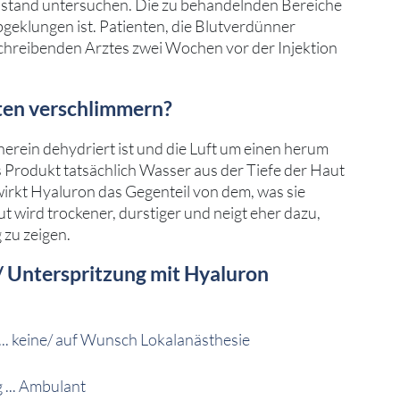
stand untersuchen. Die zu behandelnden Bereiche
bgeklungen ist. Patienten, die Blutverdünner
schreibenden Arztes zwei Wochen vor der Injektion
ten verschlimmern?
erein dehydriert ist und die Luft um einen herum
s Produkt tatsächlich Wasser aus der Tiefe der Haut
wirkt Hyaluron das Gegenteil von dem, was sie
aut wird trockener, durstiger und neigt eher dazu,
 zu zeigen.
 Unterspritzung mit Hyaluron
.
... keine/ auf Wunsch Lokalanästhesie
 ... Ambulant