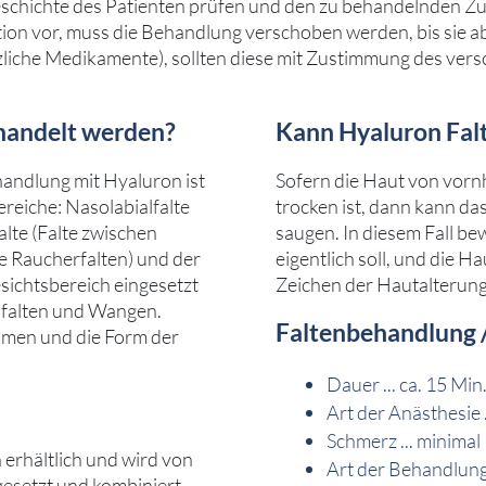
chichte des Patienten prüfen und den zu behandelnden Zu
tion vor, muss die Behandlung verschoben werden, bis sie a
nzliche Medikamente), sollten diese mit Zustimmung des ver
handelt werden?
Kann Hyaluron Fal
andlung mit Hyaluron ist
Sofern die Haut von vornh
ereiche: Nasolabialfalte
trocken ist, dann kann da
lte (Falte zwischen
saugen. In diesem Fall be
e Raucherfalten) und der
eigentlich soll, und die H
ichtsbereich eingesetzt
Zeichen der Hautalterung
rnfalten und Wangen.
Faltenbehandlung /
umen und die Form der
Dauer ... ca. 15 Min
Art der Anästhesie 
Schmerz ... minimal
erhältlich und wird von
Art der Behandlung
gesetzt und kombiniert.