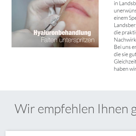
in Landsb
unerwünsc
einem Sp
Landsberg
die prakt
Nachwirku
Bei uns e
die sie g
Gleichzei
haben wir
Wir empfehlen Ihnen 