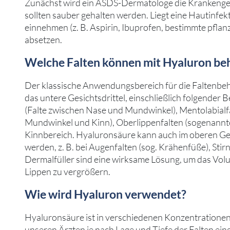
Zunächst wird ein ASDS-Dermatologe die Krankenges
sollten sauber gehalten werden. Liegt eine Hautinfek
einnehmen (z. B. Aspirin, Ibuprofen, bestimmte pfla
absetzen.
Welche Falten können mit Hyaluron be
Der klassische Anwendungsbereich für die Faltenbeh
das untere Gesichtsdrittel, einschließlich folgender B
(Falte zwischen Nase und Mundwinkel), Mentolabialfa
Mundwinkel und Kinn), Oberlippenfalten (sogenannt
Kinnbereich. Hyaluronsäure kann auch im oberen Ges
werden, z. B. bei Augenfalten (sog. Krähenfüße), Sti
Dermalfüller sind eine wirksame Lösung, um das Vol
Lippen zu vergrößern.
Wie wird Hyaluron verwendet?
Hyaluronsäure ist in verschiedenen Konzentrationen 
unseren Ärzten je nach Lage und Tiefe der Falten ein