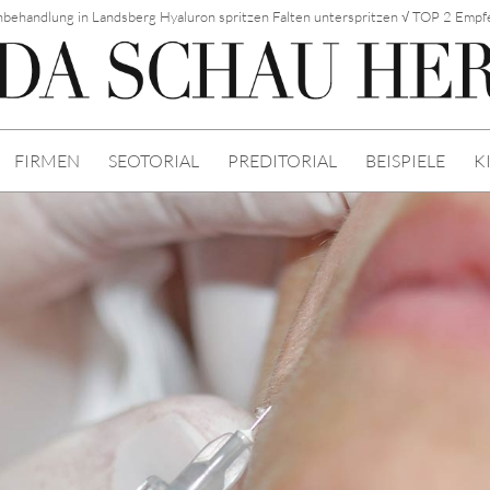
behandlung in Landsberg Hyaluron spritzen Falten unterspritzen √ TOP 2 Emp
FIRMEN
SEOTORIAL
PREDITORIAL
BEISPIELE
K