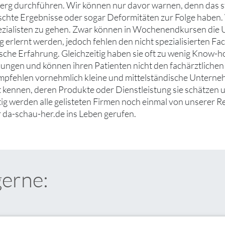
erg durchführen. Wir können nur davor warnen, denn das ste
hte Ergebnisse oder sogar Deformitäten zur Folge haben. 
ezialisten zu gehen. Zwar können in Wochenendkursen die 
 erlernt werden, jedoch fehlen den nicht spezialisierten F
ische Erfahrung. Gleichzeitig haben sie oft zu wenig Know
ngen und können ihren Patienten nicht den fachärztlichen 
mpfehlen vornehmlich kleine und mittelständische Untern
ut kennen, deren Produkte oder Dienstleistung sie schätzen
tig werden alle gelisteten Firmen noch einmal von unserer R
 da-schau-her.de ins Leben gerufen.
gerne: