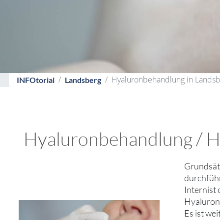
Hyaluronbehandlung in Landsbe
INFOtorial
Landsberg
Hyaluronbehandlung / Hya
Grundsätz
durchführ
Internist
Hyaluron
Es ist we