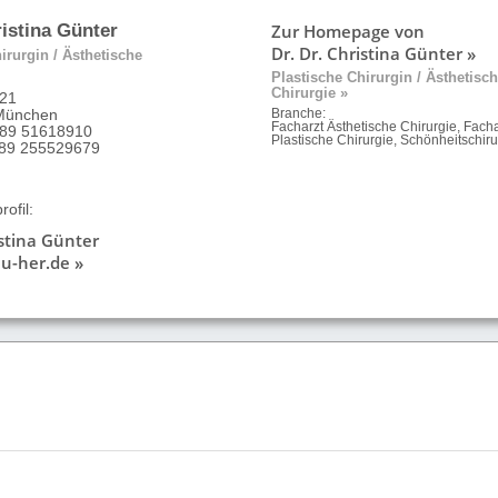
Zur Homepage von
ristina Günter
Dr. Dr. Christina Günter »
irurgin / Ästhetische
Plastische Chirurgin / Ästhetisc
Chirurgie »
 21
München
Branche:
Facharzt Ästhetische Chirurgie, Facha
 89 51618910
Plastische Chirurgie, Schönheitschiru
9 89 255529679
ofil:
istina Günter
u-her.de »