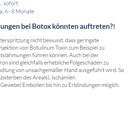
.. sofort
ca. 6 - 8 Monate
ngen bei Botox könnten auftreten?
!
nterspritzung nicht bewusst, dass geringste
njektion von Botulinum Toxin zum Beispiel zu
tslähmungen führen können. Auch bei der
on sind gleichfalls erhebliche Folgeschäden zu
ndlung von unsachgemäßer Hand ausgeführt wird. So
Absterben des Areals), Ischämien
 Gewebe) Embolien bis hin zu Erblindungen möglch.