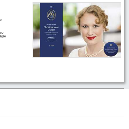
he
rzt
rgie