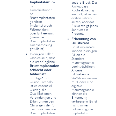
Implantaten:
Zu
andere Brust. Das
den
Risiko, dass
Komplikationen
Kochsalzlösung
bei
austritt, ist in den
Brustimplantaten
ersten Jahren
gehören
selten, aber das
Implantatbruch,
Risiko steigt jedes
Faltenbildung
Jahr um ein
oder Entleerung
Prozent.
(wenn das
Erkennung von
Brustimplantat mit
Brustkrebs
Kochsalzlösung
Brustimplantate
gefüllt ist).
können in einigen
In einigen Fällen
Fällen die
kann es sein, dass
Standard-
die ursprüngliche
Mammographie
Brustimplantation
beeinträchtigen.
schlecht oder
Andere
fehlerhaft
bildgebende
durchgeführt
Verfahren wie ein
wurde. Deshalb
MRT oder eine
ist es essenziell
digitale
wichtig, die
Mammographie
Qualifikationen,
können die
Verbindungen und
Erkennung
Erfahrungen des
verbessern. Es ist
Chirurgen, der für
nicht immer
das Einsetzen von
notwendig, das
Brustimplantaten
Implantat zu