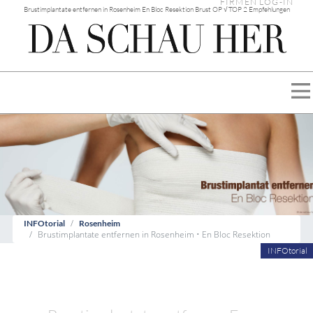
FIRMEN LOG-IN
Brustimplantate entfernen in Rosenheim En Bloc Resektion Brust OP √ TOP 2 Empfehlungen
INFOtorial
Rosenheim
Brustimplantate entfernen in Rosenheim • En Bloc Resektion
INFOtorial