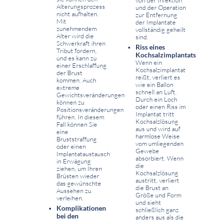
von der Infektion
Alterungsprozess
und der Operation
nicht aufhalten.
zur Entfernung
Mit
der Implantate
zunehmendem
vollständig geheilt
Alter wird die
sind.
Schwerkraft ihren
Riss eines
Tribut fordern,
Kochsalzimplantats
und es kann zu
Wenn ein
einer Erschlaffung
Kochsalzimplantat
der Brust
reißt, verliert es
kommen. Auch
wie ein Ballon
extreme
schnell an Luft.
Gewichtsveränderungen
Durch ein Loch
können zu
oder einen Riss im
Positionsveränderungen
Implantat tritt
führen. In diesem
Kochsalzlösung
Fall können Sie
aus und wird auf
eine
harmlose Weise
Bruststraffung
vom umliegenden
oder einen
Gewebe
Implantataustausch
absorbiert. Wenn
in Erwägung
die
ziehen, um Ihren
Kochsalzlösung
Brüsten wieder
austritt, verliert
das gewünschte
die Brust an
Aussehen zu
Größe und Form
verleihen.
und sieht
Komplikationen
schließlich ganz
bei den
anders aus als die