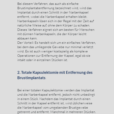
Bei diesem Verfahren, das auch als einfache
Brustimplantatentfernung bezeichnet wird, wird das
Implantat durch einen Schnitt in der Narbenkapsel
entfernt, wobei die Narbenkapsel erhalten bleibt.
Narbenkapseln lösen sich in der Regel mit der Zeit auf
natürliche Weise auf, ohne dem Körper zu schaden.
Dieses Verfahren eignet sich am besten für Menschen
mit dünnen Narbenkapseln, die der Körper leicht
abbauen kann.
Der Vorteil: Es handelt sich um ein einfaches Verfahren,
bei dem das umliegende Gewebe nur minimal verletzt
wird. Es ist auch weniger kostspielig als komplexe
Operationen zur Entfernung der Kapsel, egal ob sie
intakt oder in einzelnen Stücken ist.
2. Totale Kapsulektomie mit Entfernung des
Brustimplantats
.
Bei einer totalen Kapsulektomie werden das Implantat
und die Narbenkapsel entfernt, jedoch nicht unbedingt
in einem Stück. Nachdem das Implantat durch einen
Schnitt in der Kapsel entfernt ist, wird üblicherweise
die Narbenkapsel vom umgebenden Brustgewebe
getrennt und entfernt. Manchmal in mehreren Stücken.