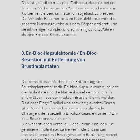
Dies ist gründlicher als eine Teilkapsulektomie, bei der
Teile der Narbenkapsel entfernt werden und andere im
Körper verbleiben, um natürlich abgebaut zu werden.
Die Vorteile: Bei einer totalen Kapsulektomie wird das
gesamte Narbengewebe aus dem Körper entfernt, und
sie ist weniger komplex und schwierig durchzuführen
als eine En-bloc-Kapsulektomie.
3. En-Bloc-Kapsulektomie / En-Bloc-
Resektion mit Entfernung von
Brustimplantaten
.
Die komplexeste Methode zur Entfernung von
Brustimplantaten ist die En-bloc-Kapsulektomie, bei der
die Implantate und die Narbenkapsel - en bloc d.h. in
einem Stück - aus der intakten Brust entfernt werden.
Da dieser Eingriff heikel und schwierig durchzuführen
ist, erfordert er das Fachwissen eines plastischen
Chirurgen, der speziell in En-bloc-Kapsulektomien / En-
bloc-Resektionen erfahren ist.
Die wesentlichen Vorteile: Diese Technik ist ideal für
gerissene Implantate, da sie verhindert, dass das
Implantat jemals mit Brustgewebe in Berührung kommt,
wodurch das Risiko einer Infektion oder anderer