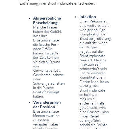
Entfernung ihrer Brustimplantate entscheiden.
Infektion
Als persönliche
Eine Infektion ist
Entscheidung:
eine weitere, weit
Manche Frauen
weniger häufige
haben das Gefühl,
Komplikation der
dass ihre
Brustvergrößerung,
Brustimplantate
die auftritt, wenn
die falsche Form
der Körper
oder Größe
negativ auf die
haben. Im Laufe
Brustimplantate
der Zeit können
reagiert. Da eine
sie sich aufgrund
Infektion sehr
von
schmerzhaft sein
Gewichtsverlust,
und zu weiteren
Gewichtszunahme
Komplikationen
oder
führen kann, ist es
Schwangerschaften
wichtig, die
in die falsche
Brustimplantate
Position bewegt
so bald wie
haben.
möglich zu
Veränderungen
entfernen. Falls
der Position
gewünscht, wird
Brustimplantate
eine Brustrevision
können zwar Ihr
in der Regel
Aussehen
durchgeführt,
verändern, aber
sobald die Brüste
sie können den