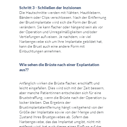
Schritt 3 - Schließen der Inzisionen
Die Hautschnitte werden mit Nähten, Hautklebern,
Bändern oder Clips verschlossen. Nach der Entfernung
der Brustimplantate wird sich die Form der Brust
verändern. Sie kann flacher oder hängend sein als vor
der Operation und Unregelmäßigkeiten und/oder
Vertiefungen aufweisen. Je nachdem, wie viel
Narbengewebe sich um Ihre Implantate gebildet hat,
kann die Brust auch eine andere Form mit
Einbuchtungen annehmen.
Wie sehen die Brüste nach einer Explantation
aus??
Anfänglich wirken die Brüste flacher, erschlafft und
leicht eingefallen. Dies wird sich mit der Zeit bessern,
aber manche Patientinnen entscheiden sich für eine
Bruststraffung, wenn die Brüste nach der Operation zu
locker bleiben. Das Ergebnis der
Brustimplantatentfernung hängt weitgehend von der
Größe der Implantate sowie von der Menge und dem
Zustand Ihres Brustgewebes ab. Sofern das
Narbengewebe, das das Implantat umgibt, nicht mit
entfernt wird, hat auch dieses einen Einfluss auf das