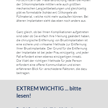
Fortschritte in der Materialforschung halten die Hüllen
der Silikonimplantate mittlerweile auch größten
mechanischen Langzeitbelastungen und gleichzeitig
gibt es formstabile (kohäsiven) Silikongele als
Füllmaterial, welche nicht mehr auslaufen können. Bei
älteren Implantaten sieht das eben noch anders aus.
Ganz gleich, ob bei Ihnen Komplikationen aufgetreten
sind oder ob Sie einfach Ihre Meinung geändert haben,
die chirurgische Entfernung von Brustimplantaten ist
eine sichere und wirksame Methode zur Entfernung
Ihrer Brustimplantate. Der Grund für die Entfernung
der Implantate ist bei jeder Frau einzigartig, und jeder
Fall erfordert einen ebenso einzigartigen Ansatz.
Die Wahl der richtigen Methode für jede Person
erfordert eine offene Kommunikation und einen
erfahrenen Blick für verschiedene Faktoren, die dazu
beitragen.
EXTREM WICHTIG ... bitte
lesen!