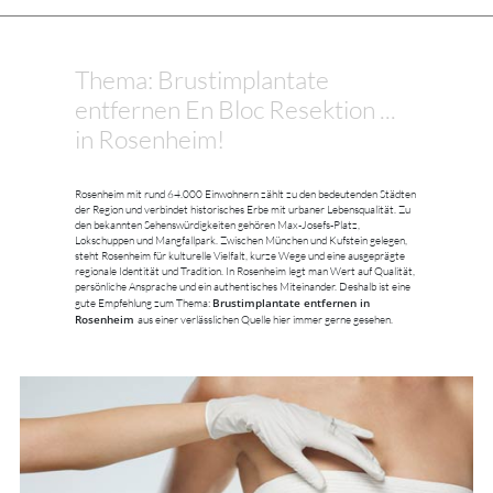
Thema: Brustimplantate
entfernen En Bloc Resektion ...
in Rosenheim!
Rosenheim mit rund 64.000 Einwohnern zählt zu den bedeutenden Städten
der Region und verbindet historisches Erbe mit urbaner Lebensqualität. Zu
den bekannten Sehenswürdigkeiten gehören Max-Josefs-Platz,
Lokschuppen und Mangfallpark. Zwischen München und Kufstein gelegen,
steht Rosenheim für kulturelle Vielfalt, kurze Wege und eine ausgeprägte
regionale Identität und Tradition. In Rosenheim legt man Wert auf Qualität,
persönliche Ansprache und ein authentisches Miteinander. Deshalb ist eine
Brustimplantate entfernen in
gute Empfehlung zum Thema:
Rosenheim
aus einer verlässlichen Quelle hier immer gerne gesehen.