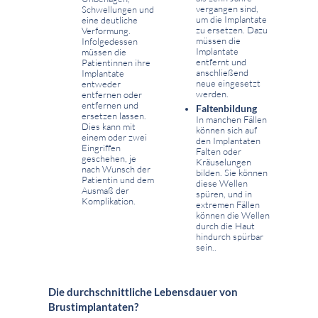
vergangen sind,
Schwellungen und
um die Implantate
eine deutliche
zu ersetzen. Dazu
Verformung.
müssen die
Infolgedessen
Implantate
müssen die
entfernt und
Patientinnen ihre
anschließend
Implantate
neue eingesetzt
entweder
werden.
entfernen oder
entfernen und
Faltenbildung
ersetzen lassen.
In manchen Fällen
Dies kann mit
können sich auf
einem oder zwei
den Implantaten
Eingriffen
Falten oder
geschehen, je
Kräuselungen
nach Wunsch der
bilden. Sie können
Patientin und dem
diese Wellen
Ausmaß der
spüren, und in
Komplikation.
extremen Fällen
können die Wellen
durch die Haut
hindurch spürbar
sein..
Die durchschnittliche Lebensdauer von
Brustimplantaten?