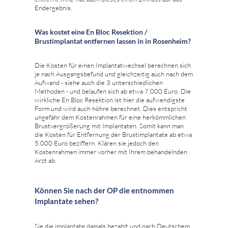
Endergebnis.
Was kostet eine En Bloc Resektion /
Brustimplantat entfernen lassen in in Rosenheim?
Die Kosten für einen Implantatwechsel berechnen sich
je nach Ausgangsbefund und gleichzeitig auch nach dem
Aufwand - siehe auch die 3 unterschiedlichen
Methoden - und belaufen sich ab etwa 7.000 Euro. Die
wirkliche En Bloc Resektion ist hier die aufwendigste
Form und wird auch höhre berechnet. Dies entspricht
ungefähr dem Kostenrahmen für eine herkömmlichen
Brustvergrößerung mit Implantaten. Somit kann man
die Kosten für Entfernung der Brustimplantate ab etwa
5.000 Euro beziffern. Klären sie jedoch den
Kostenrahmen immer vorher mit Ihrem behandelnden
Arzt ab.
Können Sie nach der OP die entnommen
Implantate sehen?
Sie die implantate damals bezahlt und nach Deutschem