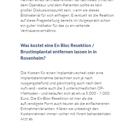
dem Operateur und dem Patienten sollte es kein
großer Diskussionspunkt sein, wenn sie dieses
Bildmaterial für sich anfragen. Eventuell ist die Reaktion
auf diese Fragestellung bereits im Vorgespräch schon
ein guter Indikator für das zu erwartende
Vertrauensverhältnis.
Was kostet eine En Bloc Resektion /
Brustimplantat entfernen lassen in in
Rosenheim?
Die Kosten für einen Implantatwechsel oder eine
Implantatentnahme berechnen sich je nach
Ausgangsbefund und gleichzeitig auch nach dem
Aufwand - siehe auch die 3 unterschiedlichen OP-
Methoden - und belaufen sich ab etwa 5.000 - 7.000
Euro. Die En-Bloc-Resektion ist hier als die
aufwendigste Form auch teurer als die einfachereren
Entnahme-Varianten. Klären sie unbedingt den
Kostenrahmen immer vorher mit Ihrem behandelnden
Arzt ab.