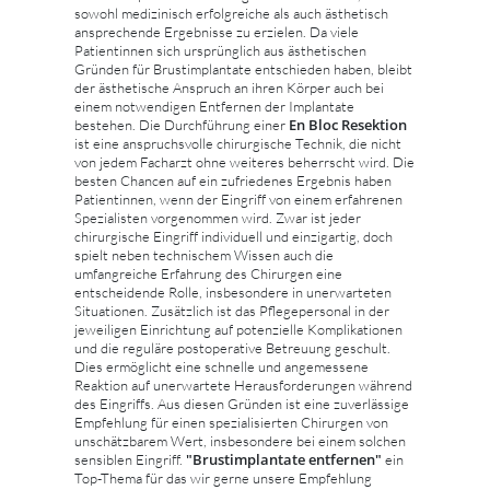
sowohl medizinisch erfolgreiche als auch ästhetisch
ansprechende Ergebnisse zu erzielen. Da viele
Patientinnen sich ursprünglich aus ästhetischen
Gründen für Brustimplantate entschieden haben, bleibt
der ästhetische Anspruch an ihren Körper auch bei
einem notwendigen Entfernen der Implantate
En Bloc Resektion
bestehen. Die Durchführung einer
ist eine anspruchsvolle chirurgische Technik, die nicht
von jedem Facharzt ohne weiteres beherrscht wird. Die
besten Chancen auf ein zufriedenes Ergebnis haben
Patientinnen, wenn der Eingriff von einem erfahrenen
Spezialisten vorgenommen wird. Zwar ist jeder
chirurgische Eingriff individuell und einzigartig, doch
spielt neben technischem Wissen auch die
umfangreiche Erfahrung des Chirurgen eine
entscheidende Rolle, insbesondere in unerwarteten
Situationen. Zusätzlich ist das Pflegepersonal in der
jeweiligen Einrichtung auf potenzielle Komplikationen
und die reguläre postoperative Betreuung geschult.
Dies ermöglicht eine schnelle und angemessene
Reaktion auf unerwartete Herausforderungen während
des Eingriffs. Aus diesen Gründen ist eine zuverlässige
Empfehlung für einen spezialisierten Chirurgen von
unschätzbarem Wert, insbesondere bei einem solchen
"Brustimplantate entfernen"
sensiblen Eingriff.
ein
Top-Thema für das wir gerne unsere Empfehlung