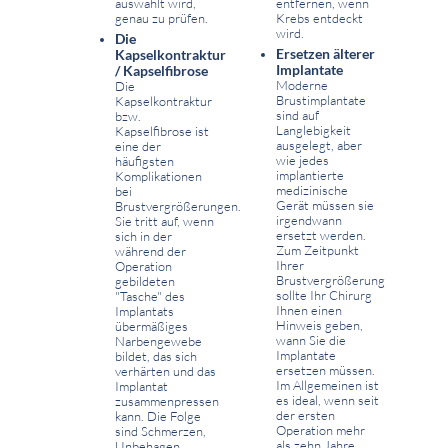
auswählt wird,
entfernen, wenn
genau zu prüfen.
Krebs entdeckt
wird.
Die
Ersetzen älterer
Kapselkontraktur
Implantate
/ Kapselfibrose
Moderne
Die
Brustimplantate
Kapselkontraktur
sind auf
bzw.
Langlebigkeit
Kapselfibrose ist
ausgelegt, aber
eine der
wie jedes
häufigsten
implantierte
Komplikationen
medizinische
bei
Gerät müssen sie
Brustvergrößerungen.
irgendwann
Sie tritt auf, wenn
ersetzt werden.
sich in der
Zum Zeitpunkt
während der
Ihrer
Operation
Brustvergrößerung
gebildeten
sollte Ihr Chirurg
"Tasche" des
Ihnen einen
Implantats
Hinweis geben,
übermäßiges
wann Sie die
Narbengewebe
Implantate
bildet, das sich
ersetzen müssen.
verhärten und das
Im Allgemeinen ist
Implantat
es ideal, wenn seit
zusammenpressen
der ersten
kann. Die Folge
Operation mehr
sind Schmerzen,
als zehn Jahre
Unbehagen,