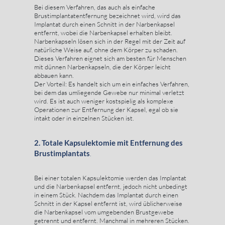
Bei diesem Verfahren, das auch als einfache
Brustimplantatentfernung bezeichnet wird, wird das
Implantat durch einen Schnitt in der Narbenkapsel
entfernt, wobei die Narbenkapsel erhalten bleibt.
Narbenkapseln lösen sich in der Regel mit der Zeit auf
natürliche Weise auf, ohne dem Körper zu schaden.
Dieses Verfahren eignet sich am besten für Menschen
mit dünnen Narbenkapseln, die der Körper leicht
abbauen kann.
Der Vorteil: Es handelt sich um ein einfaches Verfahren,
bei dem das umliegende Gewebe nur minimal verletzt
wird. Es ist auch weniger kostspielig als komplexe
Operationen zur Entfernung der Kapsel, egal ob sie
intakt oder in einzelnen Stücken ist.
2. Totale Kapsulektomie mit Entfernung des
Brustimplantats
.
Bei einer totalen Kapsulektomie werden das Implantat
und die Narbenkapsel entfernt, jedoch nicht unbedingt
in einem Stück. Nachdem das Implantat durch einen
Schnitt in der Kapsel entfernt ist, wird üblicherweise
die Narbenkapsel vom umgebenden Brustgewebe
getrennt und entfernt. Manchmal in mehreren Stücken.