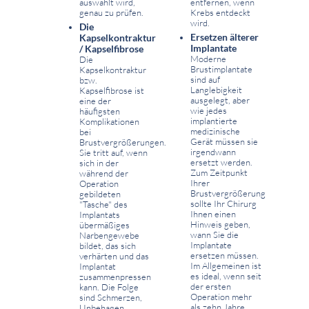
auswählt wird,
entfernen, wenn
genau zu prüfen.
Krebs entdeckt
wird.
Die
Ersetzen älterer
Kapselkontraktur
Implantate
/ Kapselfibrose
Moderne
Die
Brustimplantate
Kapselkontraktur
sind auf
bzw.
Langlebigkeit
Kapselfibrose ist
ausgelegt, aber
eine der
wie jedes
häufigsten
implantierte
Komplikationen
medizinische
bei
Gerät müssen sie
Brustvergrößerungen.
irgendwann
Sie tritt auf, wenn
ersetzt werden.
sich in der
Zum Zeitpunkt
während der
Ihrer
Operation
Brustvergrößerung
gebildeten
sollte Ihr Chirurg
"Tasche" des
Ihnen einen
Implantats
Hinweis geben,
übermäßiges
wann Sie die
Narbengewebe
Implantate
bildet, das sich
ersetzen müssen.
verhärten und das
Im Allgemeinen ist
Implantat
es ideal, wenn seit
zusammenpressen
der ersten
kann. Die Folge
Operation mehr
sind Schmerzen,
als zehn Jahre
Unbehagen,