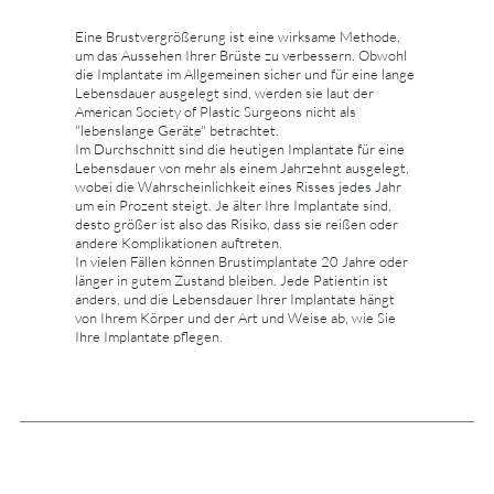
Eine Brustvergrößerung ist eine wirksame Methode,
um das Aussehen Ihrer Brüste zu verbessern. Obwohl
die Implantate im Allgemeinen sicher und für eine lange
Lebensdauer ausgelegt sind, werden sie laut der
American Society of Plastic Surgeons nicht als
"lebenslange Geräte" betrachtet.
Im Durchschnitt sind die heutigen Implantate für eine
Lebensdauer von mehr als einem Jahrzehnt ausgelegt,
wobei die Wahrscheinlichkeit eines Risses jedes Jahr
um ein Prozent steigt. Je älter Ihre Implantate sind,
desto größer ist also das Risiko, dass sie reißen oder
andere Komplikationen auftreten.
In vielen Fällen können Brustimplantate 20 Jahre oder
länger in gutem Zustand bleiben. Jede Patientin ist
anders, und die Lebensdauer Ihrer Implantate hängt
von Ihrem Körper und der Art und Weise ab, wie Sie
Ihre Implantate pflegen.