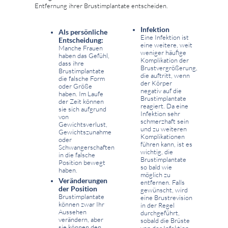
Entfernung ihrer Brustimplantate entscheiden.
Infektion
Als persönliche
Eine Infektion ist
Entscheidung:
eine weitere, weit
Manche Frauen
weniger häufige
haben das Gefühl,
Komplikation der
dass ihre
Brustvergrößerung,
Brustimplantate
die auftritt, wenn
die falsche Form
der Körper
oder Größe
negativ auf die
haben. Im Laufe
Brustimplantate
der Zeit können
reagiert. Da eine
sie sich aufgrund
Infektion sehr
von
schmerzhaft sein
Gewichtsverlust,
und zu weiteren
Gewichtszunahme
Komplikationen
oder
führen kann, ist es
Schwangerschaften
wichtig, die
in die falsche
Brustimplantate
Position bewegt
so bald wie
haben.
möglich zu
Veränderungen
entfernen. Falls
der Position
gewünscht, wird
Brustimplantate
eine Brustrevision
können zwar Ihr
in der Regel
Aussehen
durchgeführt,
verändern, aber
sobald die Brüste
sie können den