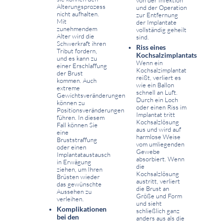
von der Infektion
Alterungsprozess
und der Operation
nicht aufhalten.
zur Entfernung
Mit
der Implantate
zunehmendem
vollständig geheilt
Alter wird die
sind.
Schwerkraft ihren
Riss eines
Tribut fordern,
Kochsalzimplantats
und es kann zu
Wenn ein
einer Erschlaffung
Kochsalzimplantat
der Brust
reißt, verliert es
kommen. Auch
wie ein Ballon
extreme
schnell an Luft.
Gewichtsveränderungen
Durch ein Loch
können zu
oder einen Riss im
Positionsveränderungen
Implantat tritt
führen. In diesem
Kochsalzlösung
Fall können Sie
aus und wird auf
eine
harmlose Weise
Bruststraffung
vom umliegenden
oder einen
Gewebe
Implantataustausch
absorbiert. Wenn
in Erwägung
die
ziehen, um Ihren
Kochsalzlösung
Brüsten wieder
austritt, verliert
das gewünschte
die Brust an
Aussehen zu
Größe und Form
verleihen.
und sieht
Komplikationen
schließlich ganz
bei den
anders aus als die