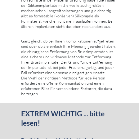
Fortschritte in der Materialforschung halten die Hüllen
der Silikonimplantate mittlerweile auch größten
mechanischen Langzeitbelastungen und gleichzeitig
gibt es formstabile (kohäsiven) Silikongele als
Füllmaterial, welche nicht mehr auslaufen können. Bei
älteren Implantaten sieht das eben noch anders aus.
Ganz gleich, ob bei Ihnen Komplikationen aufgetreten
sind oder ob Sie einfach Ihre Meinung geändert haben,
die chirurgische Entfernung von Brustimplantaten ist
eine sichere und wirksame Methode zur Entfernung
Ihrer Brustimplantate. Der Grund für die Entfernung
der Implantate ist bei jeder Frau einzigartig, und jeder
Fall erfordert einen ebenso einzigartigen Ansatz.
Die Wahl der richtigen Methode für jede Person
erfordert eine offene Kommunikation und einen
erfahrenen Blick für verschiedene Faktoren, die dazu
beitragen.
EXTREM WICHTIG ... bitte
lesen!