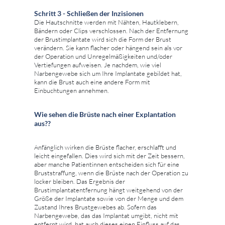
Schritt 3 - Schließen der Inzisionen
Die Hautschnitte werden mit Nähten, Hautklebern,
Bändern oder Clips verschlossen. Nach der Entfernung
der Brustimplantate wird sich die Form der Brust
verändern. Sie kann flacher oder hängend sein als vor
der Operation und Unregelmäßigkeiten und/oder
Vertiefungen aufweisen. Je nachdem, wie viel
Narbengewebe sich um Ihre Implantate gebildet hat,
kann die Brust auch eine andere Form mit
Einbuchtungen annehmen.
Wie sehen die Brüste nach einer Explantation
aus??
Anfänglich wirken die Brüste flacher, erschlafft und
leicht eingefallen. Dies wird sich mit der Zeit bessern,
aber manche Patientinnen entscheiden sich für eine
Bruststraffung, wenn die Brüste nach der Operation zu
locker bleiben. Das Ergebnis der
Brustimplantatentfernung hängt weitgehend von der
Größe der Implantate sowie von der Menge und dem
Zustand Ihres Brustgewebes ab. Sofern das
Narbengewebe, das das Implantat umgibt, nicht mit
entfernt wird, hat auch dieses einen Einfluss auf das