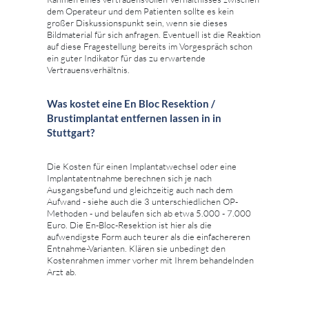
dem Operateur und dem Patienten sollte es kein
großer Diskussionspunkt sein, wenn sie dieses
Bildmaterial für sich anfragen. Eventuell ist die Reaktion
auf diese Fragestellung bereits im Vorgespräch schon
ein guter Indikator für das zu erwartende
Vertrauensverhältnis.
Was kostet eine En Bloc Resektion /
Brustimplantat entfernen lassen in in
Stuttgart?
Die Kosten für einen Implantatwechsel oder eine
Implantatentnahme berechnen sich je nach
Ausgangsbefund und gleichzeitig auch nach dem
Aufwand - siehe auch die 3 unterschiedlichen OP-
Methoden - und belaufen sich ab etwa 5.000 - 7.000
Euro. Die En-Bloc-Resektion ist hier als die
aufwendigste Form auch teurer als die einfachereren
Entnahme-Varianten. Klären sie unbedingt den
Kostenrahmen immer vorher mit Ihrem behandelnden
Arzt ab.