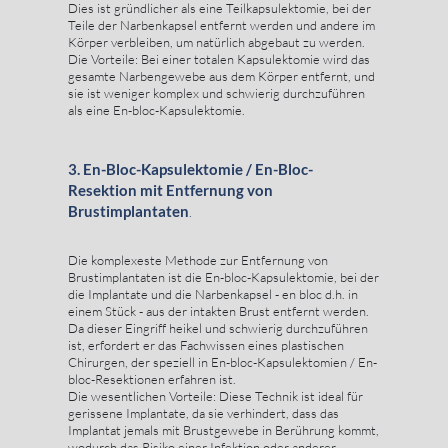
Dies ist gründlicher als eine Teilkapsulektomie, bei der
Teile der Narbenkapsel entfernt werden und andere im
Körper verbleiben, um natürlich abgebaut zu werden.
Die Vorteile: Bei einer totalen Kapsulektomie wird das
gesamte Narbengewebe aus dem Körper entfernt, und
sie ist weniger komplex und schwierig durchzuführen
als eine En-bloc-Kapsulektomie.
3. En-Bloc-Kapsulektomie / En-Bloc-
Resektion mit Entfernung von
Brustimplantaten
.
Die komplexeste Methode zur Entfernung von
Brustimplantaten ist die En-bloc-Kapsulektomie, bei der
die Implantate und die Narbenkapsel - en bloc d.h. in
einem Stück - aus der intakten Brust entfernt werden.
Da dieser Eingriff heikel und schwierig durchzuführen
ist, erfordert er das Fachwissen eines plastischen
Chirurgen, der speziell in En-bloc-Kapsulektomien / En-
bloc-Resektionen erfahren ist.
Die wesentlichen Vorteile: Diese Technik ist ideal für
gerissene Implantate, da sie verhindert, dass das
Implantat jemals mit Brustgewebe in Berührung kommt,
wodurch das Risiko einer Infektion oder anderer