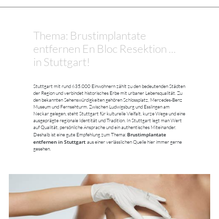
Thema: Brustimplantate
entfernen En Bloc Resektion ...
in Stuttgart!
Stuttgart mit rund 635.000 Einwohnern zählt zu den bedeutenden Städten
der Region und verbindet historisches Erbe mit urbaner Lebensqualität. Zu
den bekannten Sehenswürdigkeiten gehören Schlossplatz, Mercedes-Benz
Museum und Fernsehturm. Zwischen Ludwigsburg und Esslingen am
Neckar gelegen, steht Stuttgart für kulturelle Vielfalt, kurze Wege und eine
ausgeprägte regionale Identität und Tradition. In Stuttgart legt man Wert
auf Qualität, persönliche Ansprache und ein authentisches Miteinander.
Brustimplantate
Deshalb ist eine gute Empfehlung zum Thema:
entfernen in Stuttgart
aus einer verlässlichen Quelle hier immer gerne
gesehen.