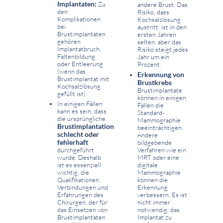
Implantaten:
Zu
andere Brust. Das
den
Risiko, dass
Komplikationen
Kochsalzlösung
bei
austritt, ist in den
Brustimplantaten
ersten Jahren
gehören
selten, aber das
Implantatbruch,
Risiko steigt jedes
Faltenbildung
Jahr um ein
oder Entleerung
Prozent.
(wenn das
Erkennung von
Brustimplantat mit
Brustkrebs
Kochsalzlösung
Brustimplantate
gefüllt ist).
können in einigen
In einigen Fällen
Fällen die
kann es sein, dass
Standard-
die ursprüngliche
Mammographie
Brustimplantation
beeinträchtigen.
schlecht oder
Andere
fehlerhaft
bildgebende
durchgeführt
Verfahren wie ein
wurde. Deshalb
MRT oder eine
ist es essenziell
digitale
wichtig, die
Mammographie
Qualifikationen,
können die
Verbindungen und
Erkennung
Erfahrungen des
verbessern. Es ist
Chirurgen, der für
nicht immer
das Einsetzen von
notwendig, das
Brustimplantaten
Implantat zu