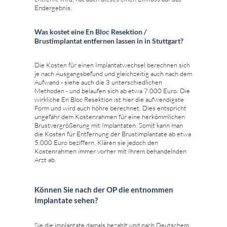
Endergebnis.
Was kostet eine En Bloc Resektion /
Brustimplantat entfernen lassen in in Stuttgart?
Die Kosten für einen Implantatwechsel berechnen sich
je nach Ausgangsbefund und gleichzeitig auch nach dem
Aufwand - siehe auch die 3 unterschiedlichen
Methoden - und belaufen sich ab etwa 7.000 Euro. Die
wirkliche En Bloc Resektion ist hier die aufwendigste
Form und wird auch höhre berechnet. Dies entspricht
ungefähr dem Kostenrahmen für eine herkömmlichen
Brustvergrößerung mit Implantaten. Somit kann man
die Kosten für Entfernung der Brustimplantate ab etwa
5.000 Euro beziffern. Klären sie jedoch den
Kostenrahmen immer vorher mit Ihrem behandelnden
Arzt ab.
Können Sie nach der OP die entnommen
Implantate sehen?
Sie die implantate damals bezahlt und nach Deutschem