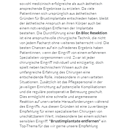
sowohl medizinisch erfolgreiche als auch ästhetisch
ansprechende Ergebnisse zu erzielen. Da viele
Patientinnen sich ursprünglich aus ästhetischen
Gründen für Brustimplantate entschieden haben, bleibt
der ästhetische Anspruch an ihren Körper auch bei
einem notwendigen Entfernen der Implantate
En Bloc Resektion
bestehen. Die Durchführung einer
ist eine anspruchsvolle chirurgische Technik, die nicht
von jedem Facharzt ohne weiteres beherrscht wird. Die
besten Chancen auf ein zufriedenes Ergebnis haben
Patientinnen, wenn der Eingriff von einem erfahrenen
Spezialisten vorgenommen wird. Zwar ist jeder
chirurgische Eingriff individuell und einzigartig, doch
spielt neben technischem Wissen auch die
umfangreiche Erfahrung des Chirurgen eine
entscheidende Rolle, insbesondere in unerwarteten
Situationen. Zusätzlich ist das Pflegepersonal in der
jeweiligen Einrichtung auf potenzielle Komplikationen
und die reguläre postoperative Betreuung geschult.
Dies ermöglicht eine schnelle und angemessene
Reaktion auf unerwartete Herausforderungen während
des Eingriffs. Aus diesen Gründen ist eine zuverlässige
Empfehlung für einen spezialisierten Chirurgen von
unschätzbarem Wert, insbesondere bei einem solchen
"Brustimplantate entfernen"
sensiblen Eingriff.
ein
Top-Thema für das wir gerne unsere Empfehlung