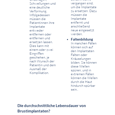
vergangen sind,
Schwellungen und
um die Implantate
eine deutliche
zu ersetzen. Dazu
Verformung.
müssen die
Infolgedessen
Implantate
müssen die
entfernt und
Patientinnen ihre
anschließend
Implantate
neue eingesetzt
entweder
werden.
entfernen oder
entfernen und
Faltenbildung
ersetzen lassen.
In manchen Fällen
Dies kann mit
können sich auf
einem oder zwei
den Implantaten
Eingriffen
Falten oder
geschehen, je
Kräuselungen
nach Wunsch der
bilden. Sie können
Patientin und dem
diese Wellen
Ausmaß der
spüren, und in
Komplikation.
extremen Fällen
können die Wellen
durch die Haut
hindurch spürbar
sein..
Die durchschnittliche Lebensdauer von
Brustimplantaten?