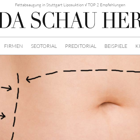
Fettabsaugung in Stuttgart Liposuktion √ TOP 2 Empfehlungen
FIRMEN
SEOTORIAL
PREDITORIAL
BEISPIELE
K