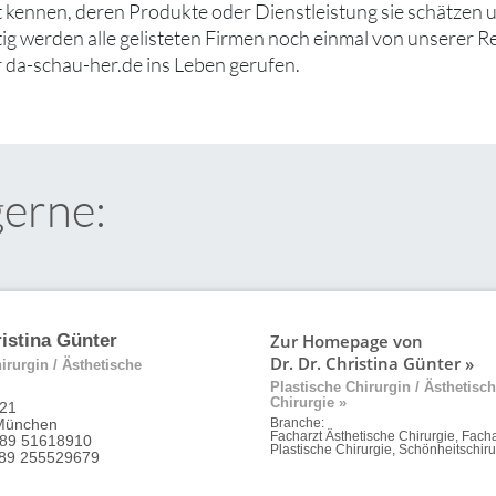
ut kennen, deren Produkte oder Dienstleistung sie schätzen
tig werden alle gelisteten Firmen noch einmal von unserer R
 da-schau-her.de ins Leben gerufen.
gerne:
Zur Homepage von
ristina Günter
Dr. Dr. Christina Günter »
irurgin / Ästhetische
Plastische Chirurgin / Ästhetisc
Chirurgie »
 21
München
Branche:
Facharzt Ästhetische Chirurgie, Facha
 89 51618910
Plastische Chirurgie, Schönheitschiru
9 89 255529679