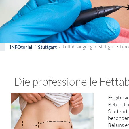
Fettabsaugung in Stuttgart • Lip
INFOtorial
Stuttgart
Die professionelle Fetta
Es gibt s
Behandlun
Stuttgart
besondere
Bei uns e