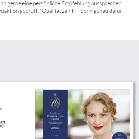
 und gerne eine persönliche Empfehlung aussprechen.
edaktion geprüft. "Qualität zählt" – denn genau dafür
he
rzt
rgie