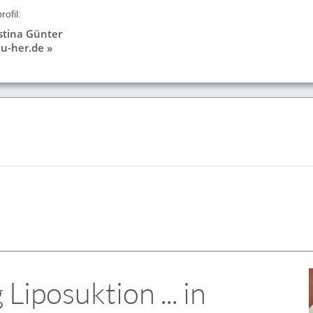
ofil:
istina Günter
u-her.de »
iposuktion ... in