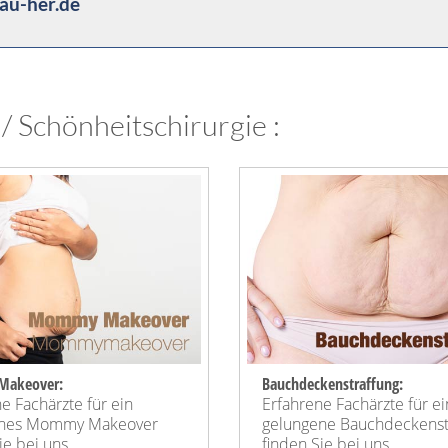
au-her.de
 / Schönheitschirurgie :
akeover:
Bauchdeckenstraffung:
e Fachärzte für ein
Erfahrene Fachärzte für e
enes Mommy Makeover
gelungene Bauchdeckenst
e bei uns ...
finden Sie bei uns ...