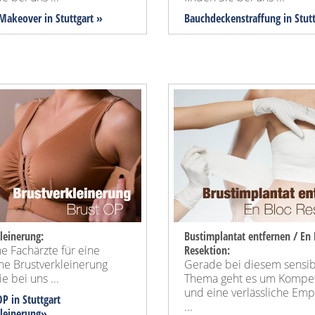
akeover
in Stuttgart »
Bauchdeckenstraffung
in Stut
leinerung:
Bustimplantat entfernen / En 
e Fachärzte für eine
Resektion:
ne Brustverkleinerung
Gerade bei diesem sensi
e bei uns ...
Thema geht es um Kompe
und eine verlässliche Em
P in Stuttgart
...
kleinerung»