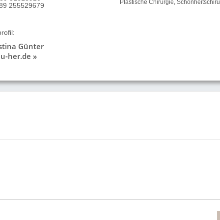
Plastische Chirurgie, Schönheitschiru
9 89 255529679
ofil:
istina Günter
u-her.de »