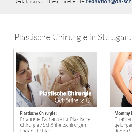
redaktion@da-sch
Redaktion von da-schau-her.de:
Plastische Chirurgie in Stuttgart
Plastische Chirurgie:
Mommy M
Erfahrene Fachärzte für Plastische
Erfahren
Chirurgie / Schönheitschirurgen
gelung
finden Sie hier
finden Si