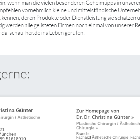
ein, wenn man die vielen besonderen Geheimtipps in unsere
mpfehlen vornehmlich kleine und mittelständische Unterne
ut kennen, deren Produkte oder Dienstleistung sie schätzen
tig werden alle gelisteten Firmen noch einmal von unserer R
 da-schau-her.de ins Leben gerufen.
gerne:
Zur Homepage von
ristina Günter
Dr. Dr. Christina Günter »
irurgin / Ästhetische
Plastische Chirurgin / Ästhetisc
Chirurgie »
 21
München
Branche:
Facharzt Ästhetische Chirurgie, Facha
 89 51618910