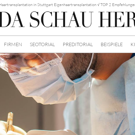
Haartransplantation in Stuttgart Eigenhaartransplantation √ TOP 2 Empfehlunge
FIRMEN
SEOTORIAL
PREDITORIAL
BEISPIELE
K