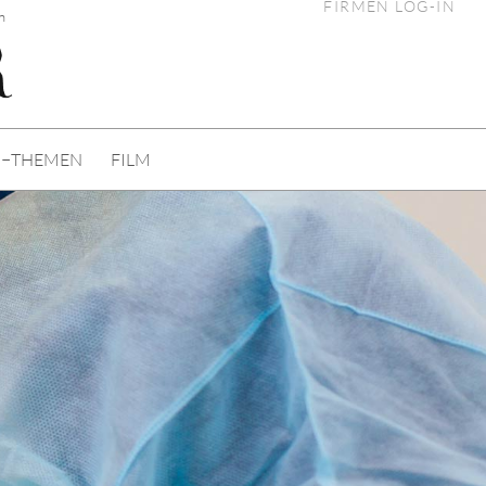
FIRMEN LOG-IN
n
I−THEMEN
FILM