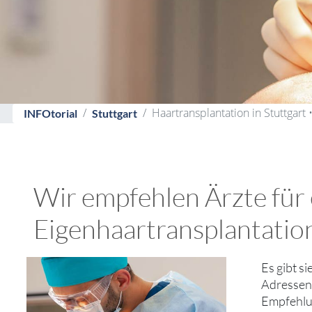
Haartransplantation in Stuttgart 
INFOtorial
Stuttgart
Wir empfehlen Ärzte für
Eigenhaartransplantation
Es gibt s
Adressen 
Empfehlun