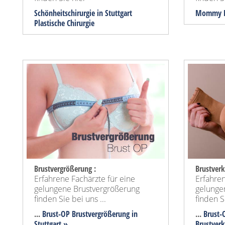
Schönheitschirurgie in Stuttgart
Mommy M
Plastische Chirurgie
Brustvergrößerung :
Brustverk
Erfahrene Fachärzte für eine
Erfahren
gelungene Brustvergrößerung
gelunge
finden Sie bei uns ...
finden Si
...
Brust-OP Brustvergrößerung in
...
Brust-O
Stuttgart »
Brustver