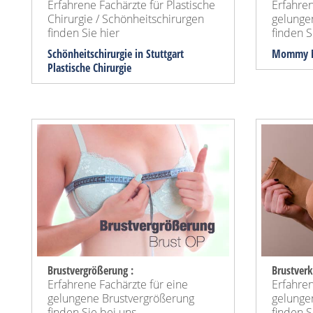
Erfahrene Fachärzte für Plastische
Erfahren
Chirurgie / Schönheitschirurgen
gelung
finden Sie hier
finden Si
Schönheitschirurgie in Stuttgart
Mommy M
Plastische Chirurgie
Brustvergrößerung :
Brustverk
Erfahrene Fachärzte für eine
Erfahren
gelungene Brustvergrößerung
gelunge
finden Sie bei uns ...
finden Si