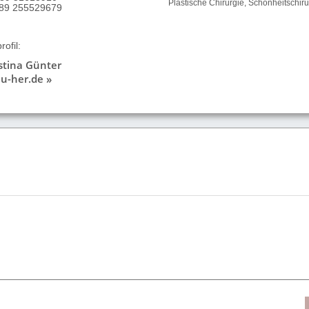
Plastische Chirurgie, Schönheitschiru
9 89 255529679
ofil:
istina Günter
u-her.de »