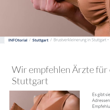
Brustverkleinerung in Stuttgart •
INFOtorial
Stuttgart
Wir empfehlen Ärzte für e
Stuttgart
Es gibt s
Adressen 
Empfehlun