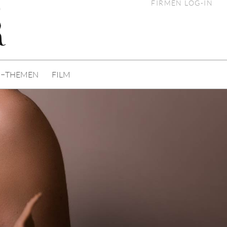
FIRMEN LOG-IN
n
I−THEMEN
FILM