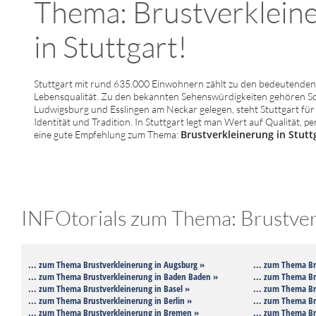
Thema: Brustverkleiner
in Stuttgart!
Stuttgart mit rund 635.000 Einwohnern zählt zu den bedeutenden 
Lebensqualität. Zu den bekannten Sehenswürdigkeiten gehören 
Ludwigsburg und Esslingen am Neckar gelegen, steht Stuttgart für 
Identität und Tradition. In Stuttgart legt man Wert auf Qualität, 
Brustverkleinerung in Stutt
eine gute Empfehlung zum Thema:
INFOtorials zum Thema: Brustverk
... zum Thema Brustverkleinerung in Augsburg »
... zum Thema Br
... zum Thema Brustverkleinerung in Baden Baden »
... zum Thema Br
... zum Thema Brustverkleinerung in Basel »
... zum Thema Br
... zum Thema Brustverkleinerung in Berlin »
... zum Thema Br
... zum Thema Brustverkleinerung in Bremen »
... zum Thema Br