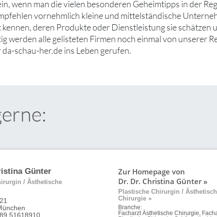
ein, wenn man die vielen besonderen Geheimtipps in der Reg
mpfehlen vornehmlich kleine und mittelständische Unterne
ut kennen, deren Produkte oder Dienstleistung sie schätzen
tig werden alle gelisteten Firmen noch einmal von unserer R
 da-schau-her.de ins Leben gerufen.
gerne:
Zur Homepage von
ristina Günter
Dr. Dr. Christina Günter »
irurgin / Ästhetische
Plastische Chirurgin / Ästhetisc
Chirurgie »
 21
München
Branche:
Facharzt Ästhetische Chirurgie, Facha
 89 51618910