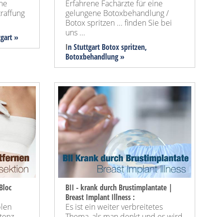
ine
Erfahrene Fachärzte für eine
raffung
gelungene Botoxbehandlung /
Botox spritzen ... finden Sie bei
uns ...
tgart »
I
n Stuttgart Botox spritzen,
Botoxbehandlung »
Bloc
BII - krank durch Brustimplantate |
Breast Implant Illness :
blen
Es ist ein weiter verbreitetes
tenz
Thema, als man denkt und es wird