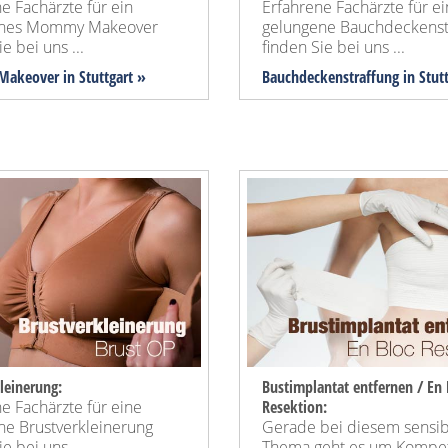
e Fachärzte für ein
Erfahrene Fachärzte für e
enes Mommy Makeover
gelungene Bauchdeckenst
e bei uns ...
finden Sie bei uns ...
akeover
in Stuttgart »
Bauchdeckenstraffung
in Stut
leinerung:
Bustimplantat entfernen / En 
e Fachärzte für eine
Resektion:
ne Brustverkleinerung
Gerade bei diesem sensi
e bei uns ...
Thema geht es um Kompe