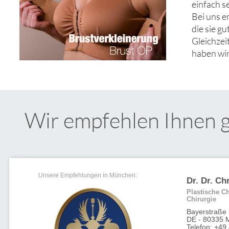
einfach s
Bei uns e
die sie g
Gleichzei
haben wir
Wir empfehlen Ihnen 
Unsere Empfehlungen in München:
Dr. Dr. Ch
Plastische Ch
Chirurgie
Bayerstraße
DE - 80335 
Telefon: +49