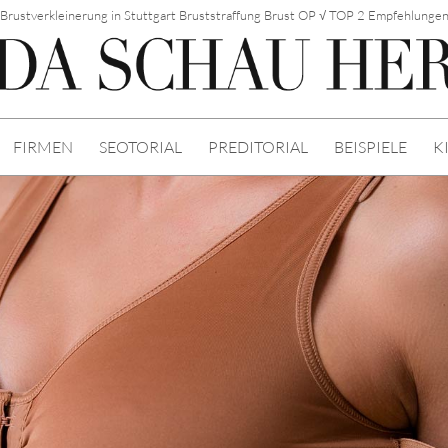
Brustverkleinerung in Stuttgart Bruststraffung Brust OP √ TOP 2 Empfehlunge
FIRMEN
SEOTORIAL
PREDITORIAL
BEISPIELE
K