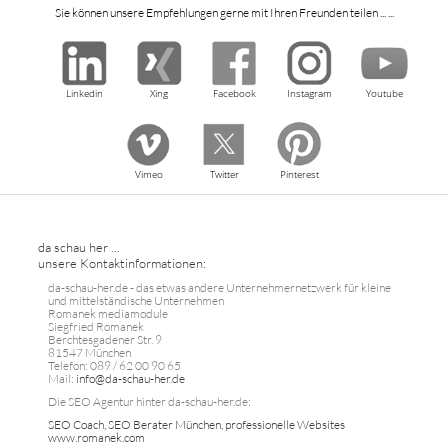
Sie können unsere Empfehlungen gerne mit Ihren Freunden teilen ... ...
Linkedin
Xing
Facebook
Instagram
Youtube
Vimeo
Twitter
Pinterest
da schau her ...
unsere Kontaktinformationen:
da-schau-her.de - das etwas andere Unternehmernetzwerk für kleine
und mittelständische Unternehmen
Romanek mediamodule
Siegfried Romanek
Berchtesgadener Str. 9
81547 München
Telefon: 089 / 62 00 90 65
Mail:
info@da-schau-her.de
Die SEO Agentur hinter da-schau-her.de:
SEO Coach, SEO Berater München, professionelle Websites
www.romanek.com