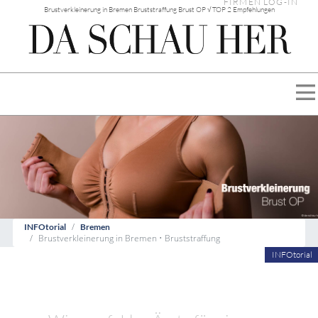
FIRMEN LOG-IN
Brustverkleinerung in Bremen Bruststraffung Brust OP √ TOP 2 Empfehlungen
INFOtorial
Bremen
Brustverkleinerung in Bremen • Bruststraffung
INFOtorial