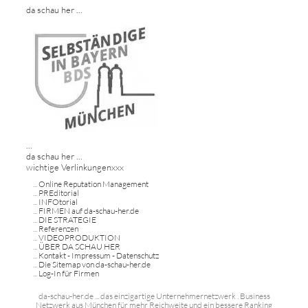
da schau her ...
...
da schau her ...
wichtige Verlinkungenxxx
...
Online Reputation Management
...
PREditorial
...
INFOtorial
...
FIRMEN auf da-schau-her.de
...
DIE STRATEGIE
...
Referenzen
...
VIDEOPRODUKTION
...
ÜBER DA SCHAU HER
...
Kontakt - Impressum - Datenschutz
...
Die Sitemap von da-schau-her.de
...
Log-In für Firmen
da-schau-her.de ... das einzigartige Unternehmernetzwerk . Business
Netzwerk aus München für mehr Reichweite und ein bessere Ranking