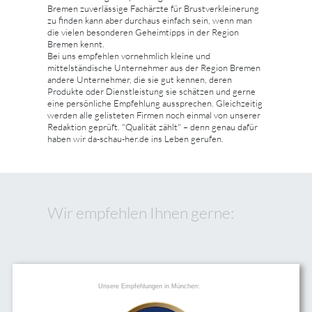
Bremen zuverlässige Fachärzte für Brustverkleinerung
zu finden kann aber durchaus einfach sein, wenn man
die vielen besonderen Geheimtipps in der Region
Bremen kennt.
Bei uns empfehlen vornehmlich kleine und
mittelständische Unternehmer aus der Region Bremen
andere Unternehmer, die sie gut kennen, deren
Produkte oder Dienstleistung sie schätzen und gerne
eine persönliche Empfehlung aussprechen. Gleichzeitig
werden alle gelisteten Firmen noch einmal von unserer
Redaktion geprüft. "Qualität zählt" – denn genau dafür
haben wir da-schau-her.de ins Leben gerufen.
Wir empfehlen Ihnen gerne:
Unsere Empfehlungen in München: