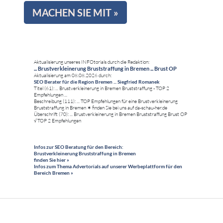
MACHEN SIE MIT »
Aktualisierung unseres INFOtorials durch die Redaktion:
... Brustverkleinerung Bruststraffung in Bremen ... Brust OP
Aktualisierung am 08.08.2026 durch:
SEO Berater für die Region Bremen ... Siegfried Romanek
Titel (61): ... Brustverkleinerung in Bremen Bruststraffung - TOP 2
Empfehlungen ...
Beschreibung (111): ... TOP Empfehlungen für eine Brustverkleinerung
Bruststraffung in Bremen ✶ finden Sie bei uns auf da-schau-her.de
Überschrift (70): ... Brustverkleinerung in Bremen Bruststraffung Brust OP
√ TOP 2 Empfehlungen
Infos zur SEO Beratung für den Bereich:
Brustverkleinerung Bruststraffung in Bremen
finden Sie hier »
Infos zum Thema Advertorials auf unserer Werbeplattform für den
Bereich Bremen »