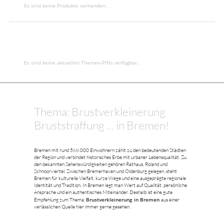
Es sind keine Produkte vorhanden.
Es sind keine aktuellen Themen-PINs verfügbar..
Thema: Brustverkleinerung
Bruststraffung ... in Bremen!
Bremen mit rund 568.000 Einwohnern zählt zu den bedeutenden Städten
der Region und verbindet historisches Erbe mit urbaner Lebensqualität. Zu
den bekannten Sehenswürdigkeiten gehören Rathaus, Roland und
Schnoorviertel. Zwischen Bremerhaven und Oldenburg gelegen, steht
Bremen für kulturelle Vielfalt, kurze Wege und eine ausgeprägte regionale
Identität und Tradition. In Bremen legt man Wert auf Qualität, persönliche
Ansprache und ein authentisches Miteinander. Deshalb ist eine gute
Brustverkleinerung in Bremen
Empfehlung zum Thema:
aus einer
verlässlichen Quelle hier immer gerne gesehen.